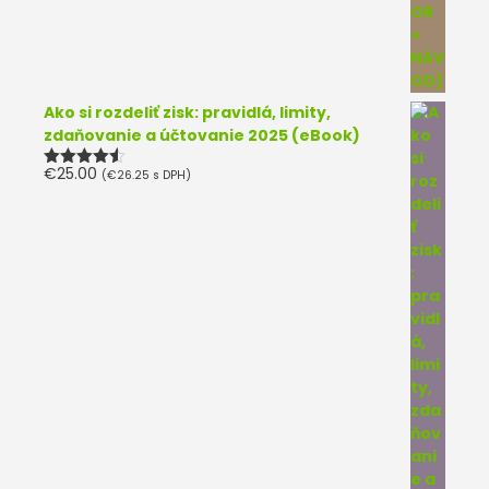
Ako si rozdeliť zisk: pravidlá, limity,
zdaňovanie a účtovanie 2025 (eBook)
€
25.00
(
€
26.25
s DPH)
Hodnotenie
4.50
z 5