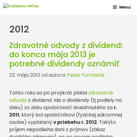
Preskočiť
Menu
na
obsah
2012
Zdravotné odvody z dividend:
do konca mája 2013 je
potrebné dividendy oznámiť
23. mája 2013
od autora:
Peter Furmaník
Tohto roku sa po prvýkrát platia
zdravotné
odvody
z dividend. Ide o dividendy (tj podiely na
zisku) zo zisku spoločností dosiahnutého za
r.
2011
, ktorý bol spoločníkovi (fyzickej súkromnej
osobe) vyplatený
v priebehu r. 2012
. Takýto
príjem nepodlieha dani z príjmov (zákaz
dvojitého zdanenia), no po novom podlieha