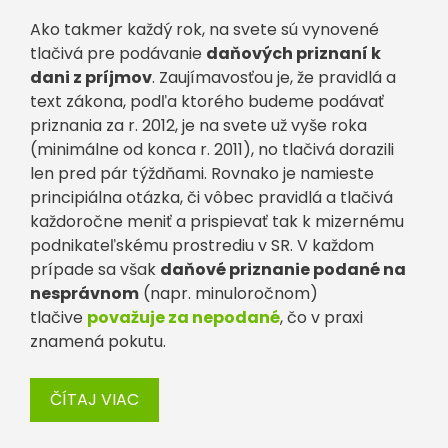
Ako takmer každý rok, na svete sú vynovené
tlačivá pre podávanie
daňových priznaní k
dani z príjmov
. Zaujímavosťou je, že pravidlá a
text zákona, podľa ktorého budeme podávať
priznania za r. 2012, je na svete už vyše roka
(minimálne od konca r. 2011), no tlačivá dorazili
len pred pár týždňami. Rovnako je namieste
principiálna otázka, či vôbec pravidlá a tlačivá
každoročne meniť a prispievať tak k mizernému
podnikateľskému prostrediu v SR. V každom
prípade sa však
daňové priznanie podané na
nesprávnom
(napr. minuloročnom)
tlačive
považuje za nepodané
, čo v praxi
znamená pokutu.
ČÍTAJ VIAC