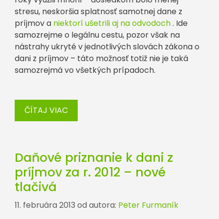
stresu, neskoršia splatnosť samotnej dane z
príjmov a
niektorí ušetrili aj na odvodoch
. Ide
samozrejme o legálnu cestu, pozor však na
nástrahy ukryté v jednotlivých slovách zákona o
dani z príjmov – táto možnosť totiž nie je taká
samozrejmá vo všetkých prípadoch.
ČÍTAJ VIAC
Daňové priznanie k dani z
príjmov za r. 2012 – nové
tlačivá
11. februára 2013
od autora:
Peter Furmaník