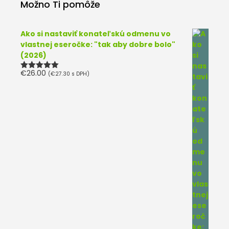
Možno Ti pomôže
Ako si nastaviť konateľskú odmenu vo
vlastnej eseročke: "tak aby dobre bolo"
(2026)
€
26.00
(
€
27.30
s DPH)
Hodnotenie
5.00
z 5