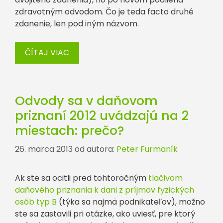
zdravotným odvodom. Čo je teda facto druhé
zdanenie, len pod iným názvom.
ČÍTAJ VIAC
Odvody sa v daňovom
priznaní 2012 uvádzajú na 2
miestach: prečo?
26. marca 2013
od autora:
Peter Furmaník
Ak ste sa ocitli pred tohtoročným
tlačivom
daňového priznania k dani z príjmov fyzických
osôb typ B
(týka sa najmä podnikateľov), možno
ste sa zastavili pri otázke, ako uviesť, pre ktorý