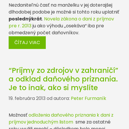
Nezdaniteľnú časť na manželku v jej doterajšej
dlhodobej podobe je možné si tohto roku uplatniť
poslednýkrát
.
Novela zákona o dani z príjmov
pre r. 2013
ju ako výhodu „osekáva“ iba pre
obmedzený počet daňovníkov.
ČÍTAJ VIAC
“Príjmy zo zdrojov v zahraničí”
a odklad daňového priznania.
Je to inak, ako si myslíte
19. februára 2013
od autora:
Peter Furmaník
Možnosť
odloženia daňového priznania k dani z
príjmov jednoduchým listom
sme za ostatné
roky využili mnohí – dôsledkom bolo menej