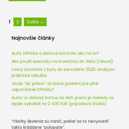
Stránka
Stránka
1
2
Ďalšia
→
Najnovšie články
Autá, DPHčka a daňová kontrola: ako na to?
Ako použiť eseročku na investíciu do zlata (návod)
Cesty konateľa z bytu do kancelárie 2026: analýza+
praktická tabuľka
Jazdy “do práce”: sú biznis jazdami pre plné
odpočítanie DPHčky?
Autor vs daňový bonus na deti: prečo je niekedy sa
lepšie vykašlať na 2 400 EUR (prípadová štúdia)
“Všetky školenia sú nanič, pokiaľ sa to nevysvetlí
takto krááásne “polopate”.