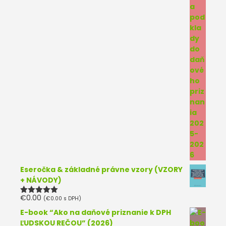
Eseročka & základné právne vzory (VZORY
+ NÁVODY)
€
0.00
(
€
0.00
s DPH)
Hodnotenie
5.00
z 5
E-book “Ako na daňové priznanie k DPH
ĽUDSKOU REČOU” (2026)