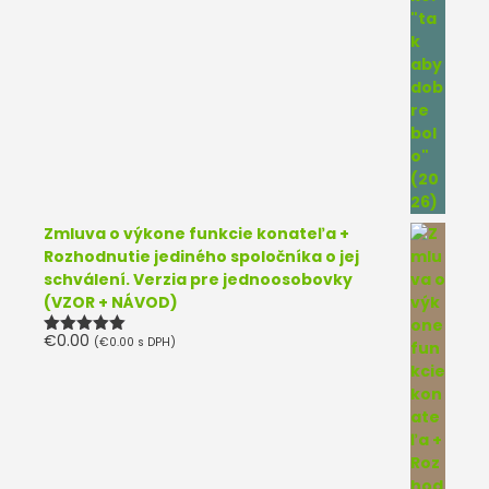
Zmluva o výkone funkcie konateľa +
Rozhodnutie jediného spoločníka o jej
schválení. Verzia pre jednoosobovky
(VZOR + NÁVOD)
€
0.00
(
€
0.00
s DPH)
Hodnotenie
5.00
z 5