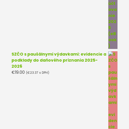
SZČO s paušálnymi výdavkami: evidencie a
podklady do daňového priznania 2025-
2026
€
19.00
(
€
23.37
s DPH)