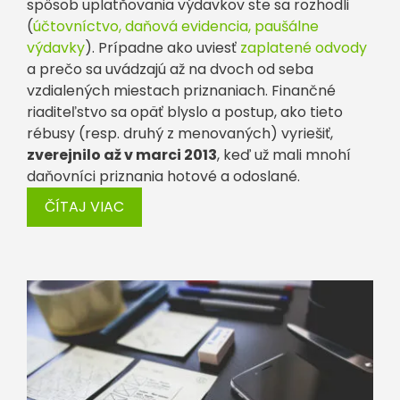
spôsob uplatňovania výdavkov ste sa rozhodli
(
účtovníctvo, daňová evidencia, paušálne
výdavky
). Prípadne ako uviesť
zaplatené odvody
a prečo sa uvádzajú až na dvoch od seba
vzdialených miestach priznaniach. Finančné
riaditeľstvo sa opäť blyslo a postup, ako tieto
rébusy (resp. druhý z menovaných) vyriešiť,
zverejnilo až v marci 2013
, keď už mali mnohí
daňovníci priznania hotové a odoslané.
ČÍTAJ VIAC