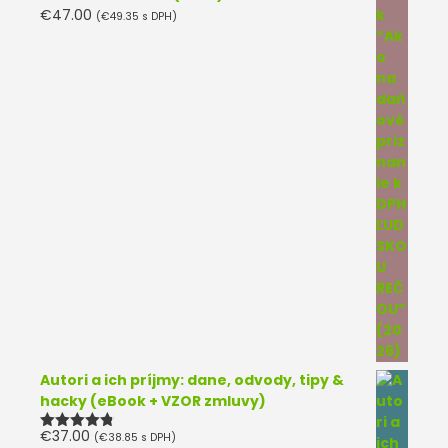
€
47.00
(
€
49.35
s DPH)
Autori a ich príjmy: dane, odvody, tipy &
hacky (eBook + VZOR zmluvy)
€
37.00
(
€
38.85
s DPH)
Hodnotenie