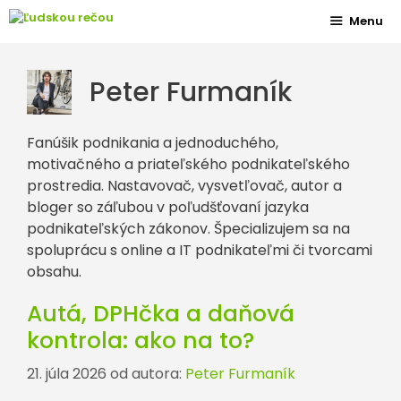
Preskočiť
Menu
na
obsah
Peter Furmaník
Fanúšik podnikania a jednoduchého,
motivačného a priateľského podnikateľského
prostredia. Nastavovač, vysvetľovač, autor a
bloger so záľubou v poľudšťovaní jazyka
podnikateľských zákonov. Špecializujem sa na
spoluprácu s online a IT podnikateľmi či tvorcami
obsahu.
Autá, DPHčka a daňová
kontrola: ako na to?
21. júla 2026
od autora:
Peter Furmaník