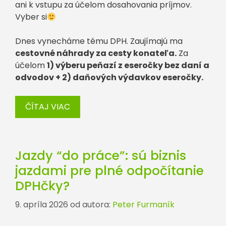
ani k vstupu za účelom dosahovania príjmov.
Vyber si
Dnes vynecháme tému DPH. Zaujímajú ma
cestovné náhrady za cesty konateľa.
Za
účelom
1) výberu peňazí z eseročky bez daní a
odvodov + 2) daňových výdavkov eseročky.
ČÍTAJ VIAC
Jazdy “do práce”: sú biznis
jazdami pre plné odpočítanie
DPHčky?
9. apríla 2026
od autora:
Peter Furmaník