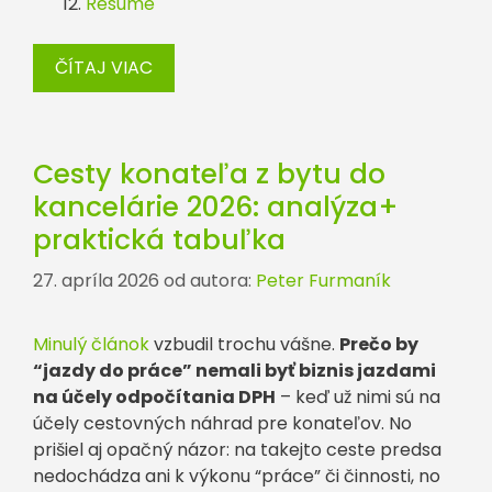
Resumé
ČÍTAJ VIAC
Cesty konateľa z bytu do
kancelárie 2026: analýza+
praktická tabuľka
27. apríla 2026
od autora:
Peter Furmaník
Minulý článok
vzbudil trochu vášne.
Prečo by
“jazdy do práce” nemali byť biznis jazdami
na účely odpočítania DPH
– keď už nimi sú na
účely cestovných náhrad pre konateľov. No
prišiel aj opačný názor: na takejto ceste predsa
nedochádza ani k výkonu “práce” či činnosti, no