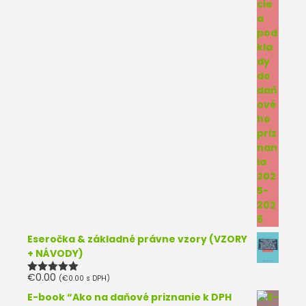
Eseročka & základné právne vzory (VZORY
+ NÁVODY)
€
0.00
(
€
0.00
s DPH)
Hodnotenie
5.00
z 5
E-book “Ako na daňové priznanie k DPH