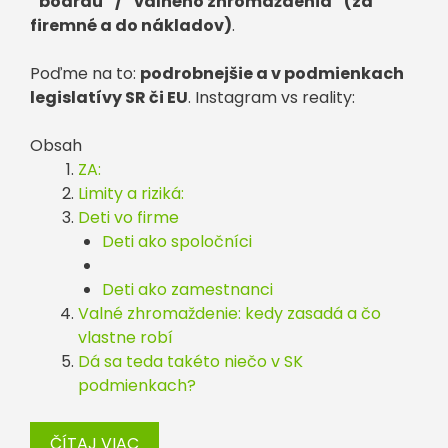
“boardu” / “valného zhromaždenia” (za
firemné a do nákladov)
.
Poďme na to:
podrobnejšie a v podmienkach
legislatívy SR či EU
. Instagram vs reality:
Obsah
ZA:
Limity a riziká:
Deti vo firme
Deti ako spoločníci
Deti ako zamestnanci
Valné zhromaždenie: kedy zasadá a čo
vlastne robí
Dá sa teda takéto niečo v SK
podmienkach?
ČÍTAJ VIAC