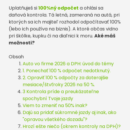
Uplatňuješ si
100%ný odpočet
a ohlási sa
daňová kontrola. Tá letná, zameraná na autá, pri
ktorých sa ich majiteľ rozhodol odpočítavať 100%
(lebo ich používa na biznis). A ktoré občas vidno
pri škôlke, kupku či na diaľnici k moru.
Aké máš
možnosti?
Obsah
Auto vo firme 2026 a DPH: úvod do témy
1. Ponechať 100 % odpočet nedotknutý.
2. Opraviť 100 % odpočty za doterajšie
mesiace/štvťroky 2026 na 50 %.
3 Kontrola príde a preukázateľne
spochybní Tvoje jazdy
Viem to zmeniť na 50% inak?
Dajú sa pridať súkromné jazdy aj inak, ako
"opravou všetkého dozadu"?
Hrozí ešte niečo (okrem kontroly na DPH)?