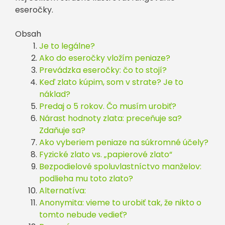
eseročky.
Obsah
Je to legálne?
Ako do eseročky vložím peniaze?
Prevádzka eseročky: čo to stojí?
Keď zlato kúpim, som v strate? Je to
náklad?
Predaj o 5 rokov. Čo musím urobiť?
Nárast hodnoty zlata: preceňuje sa?
Zdaňuje sa?
Ako vyberiem peniaze na súkromné účely?
Fyzické zlato vs. „papierové zlato“
Bezpodielové spoluvlastníctvo manželov:
podlieha mu toto zlato?
Alternatíva:
Anonymita: vieme to urobiť tak, že nikto o
tomto nebude vedieť?