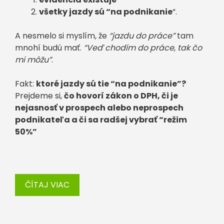
všetky jazdy sú “na podnikanie
“.
A nesmelo si myslím, že
“jazdu do práce”
tam
mnohí budú mať.
“Veď chodím do práce, tak čo
mi môžu”
.
Fakt:
ktoré jazdy sú tie “na podnikanie”?
Prejdeme si,
čo hovorí zákon o DPH, či je
nejasnosť v prospech alebo neprospech
podnikateľa a či sa radšej vybrať “režim
50%”
ČÍTAJ VIAC