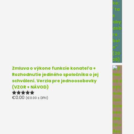
Zmluva o výkone funkcie konateľa +
Rozhodnutie jediného spoločníka o jej
schválení. Verzia pre jednoosobovky
(VZOR + NÁVOD)
€
0.00
(
€
0.00
s DPH)
Hodnotenie
5.00
z 5