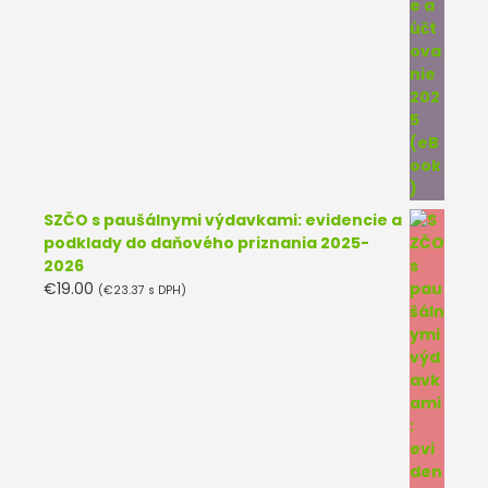
SZČO s paušálnymi výdavkami: evidencie a
podklady do daňového priznania 2025-
2026
€
19.00
(
€
23.37
s DPH)