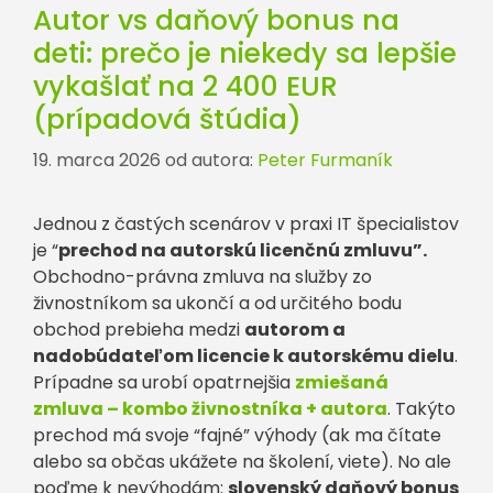
Autor vs daňový bonus na
deti: prečo je niekedy sa lepšie
vykašlať na 2 400 EUR
(prípadová štúdia)
19. marca 2026
od autora:
Peter Furmaník
Jednou z častých scenárov v praxi IT špecialistov
je “
prechod na autorskú licenčnú zmluvu”.
Obchodno-právna zmluva na služby zo
živnostníkom sa ukončí a od určitého bodu
obchod prebieha medzi
autorom a
nadobúdateľom licencie k autorskému dielu
.
Prípadne sa urobí opatrnejšia
zmiešaná
zmluva – kombo živnostníka + autora
. Takýto
prechod má svoje “fajné” výhody (ak ma čítate
alebo sa občas ukážete na školení, viete). No ale
poďme k nevýhodám:
slovenský daňový bonus