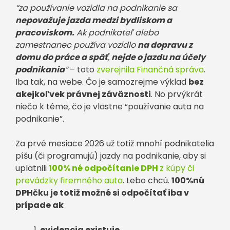
“za používanie vozidla na podnikanie sa
nepovažuje jazda medzi bydliskom a
pracoviskom.
Ak podnikateľ alebo
zamestnanec používa vozidlo
na dopravu z
domu do práce a späť
,
nejde o jazdu na účely
podnikania
“
– toto
zverejnila Finančná správa
.
Iba tak, na webe. Čo je samozrejme výklad
bez
akejkoľvek právnej záväznosti
. No prvýkrát
niečo k téme, čo je vlastne “používanie auta na
podnikanie”.
Za prvé mesiace 2026 už totiž mnohí podnikatelia
píšu (či programujú) jazdy na podnikanie, aby si
uplatnili
100% né odpočítanie DPH
z kúpy či
prevádzky firemného auta
. Lebo chcú.
100%nú
DPHčku je totiž možné si odpočítať iba v
prípade ak
evidencia existuje