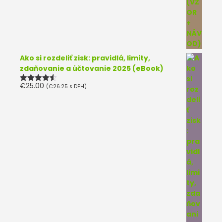
Ako si rozdeliť zisk: pravidlá, limity,
zdaňovanie a účtovanie 2025 (eBook)
€
25.00
(
€
26.25
s DPH)
Hodnotenie
4.50
z 5