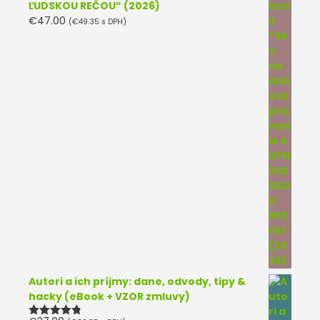
ĽUDSKOU REČOU” (2026)
€
47.00
(
€
49.35
s DPH)
Autori a ich príjmy: dane, odvody, tipy &
hacky (eBook + VZOR zmluvy)