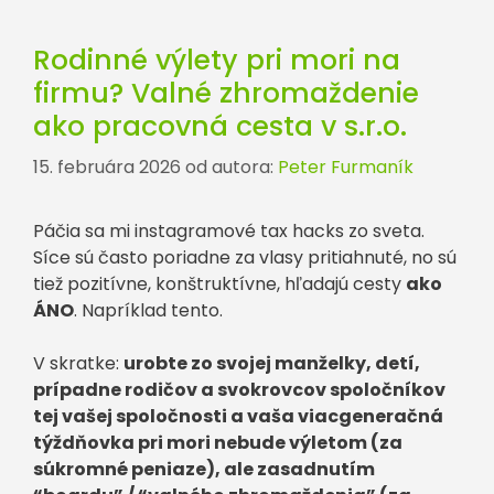
Rodinné výlety pri mori na
firmu? Valné zhromaždenie
ako pracovná cesta v s.r.o.
15. februára 2026
od autora:
Peter Furmaník
Páčia sa mi instagramové tax hacks zo sveta.
Síce sú často poriadne za vlasy pritiahnuté, no sú
tiež pozitívne, konštruktívne, hľadajú cesty
ako
ÁNO
. Napríklad tento.
V skratke:
urobte zo svojej manželky, detí,
prípadne rodičov a svokrovcov spoločníkov
tej vašej spoločnosti a vaša viacgeneračná
týždňovka pri mori nebude výletom (za
súkromné peniaze), ale zasadnutím