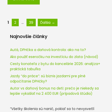
Stránka
Stránka
Stránka
1
…
2
39
Ďalšia
→
Najnovšie články
Autá, DPHčka a daňová kontrola: ako na to?
Ako použiť eseročku na investíciu do zlata (návod)
Cesty konateľa z bytu do kancelárie 2026: analýza+
praktická tabuľka
Jazdy “do práce”: sú biznis jazdami pre plné
odpočítanie DPHčky?
Autor vs daňový bonus na deti: prečo je niekedy sa
lepšie vykašlať na 2 400 EUR (prípadová štúdia)
“Všetky školenia sú nanič, pokiaľ sa to nevysvetlí