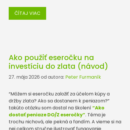
ČÍTAJ VIAC
Ako použiť eseročku na
investíciu do zlata (návod)
27. mája 2026
od autora:
Peter Furmaník
“Môžem si eseročku založiť za účelom kúpy a
držby zlata? Ako sa dostanem k peniazom?”
takúto otázku som dostal na školení
“Ako
dostať peniaze DO/Z eseročky”
. Téma je
trochu nichová, ale pekná a fandím. A vieme si na
nej celkom stručne ilustrovať fungovanie