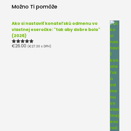
Možno Ti pomôže
Ako si nastaviť konateľskú odmenu vo
vlastnej eseročke: "tak aby dobre bolo"
(2026)
€
26.00
(
€
27.30
s DPH)
Hodnotenie
5.00
z 5