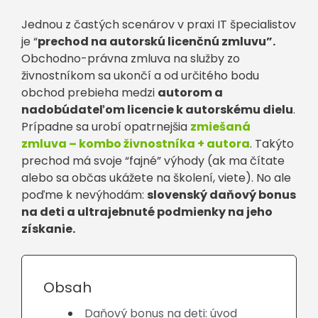
Jednou z častých scenárov v praxi IT špecialistov
je “
prechod na autorskú licenčnú zmluvu”.
Obchodno-právna zmluva na služby zo
živnostníkom sa ukončí a od určitého bodu
obchod prebieha medzi
autorom a
nadobúdateľom licencie k autorskému dielu
.
Prípadne sa urobí opatrnejšia
zmiešaná
zmluva – kombo živnostníka + autora
. Takýto
prechod má svoje “fajné” výhody (ak ma čítate
alebo sa občas ukážete na školení, viete). No ale
poďme k nevýhodám:
slovenský daňový bonus
na deti a ultrajebnuté podmienky na jeho
získanie.
Obsah
Daňový bonus na deti: úvod