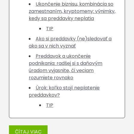
Ukončenie biznisu, kombinácia so
zamestnaním, kryptomeny: výnimky,
kedy sa preddavky neplatia
TIP
Ako si preddavky (ne)sledovať a
ako sa v nich vyznať
Preddavok a ukončenie
podnikania: radšej si s daňovým
úradom vyjasnite, či veciam
rozumiete rovnako
Úrok: koľko stojí neplatenie
preddavkov?
TIP
ČÍTAJ VIAC