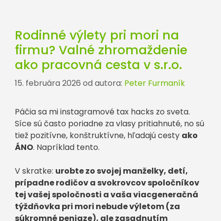
Rodinné výlety pri mori na
firmu? Valné zhromaždenie
ako pracovná cesta v s.r.o.
15. februára 2026
od autora:
Peter Furmaník
Páčia sa mi instagramové tax hacks zo sveta.
Síce sú často poriadne za vlasy pritiahnuté, no sú
tiež pozitívne, konštruktívne, hľadajú cesty
ako
ÁNO
. Napríklad tento.
V skratke:
urobte zo svojej manželky, detí,
prípadne rodičov a svokrovcov spoločníkov
tej vašej spoločnosti a vaša viacgeneračná
týždňovka pri mori nebude výletom (za
súkromné peniaze), ale zasadnutím