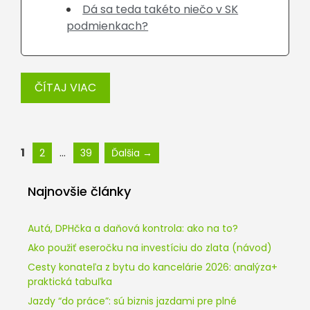
Dá sa teda takéto niečo v SK
podmienkach?
ČÍTAJ VIAC
Stránka
Stránka
Stránka
1
…
2
39
Ďalšia
→
Najnovšie články
Autá, DPHčka a daňová kontrola: ako na to?
Ako použiť eseročku na investíciu do zlata (návod)
Cesty konateľa z bytu do kancelárie 2026: analýza+
praktická tabuľka
Jazdy “do práce”: sú biznis jazdami pre plné