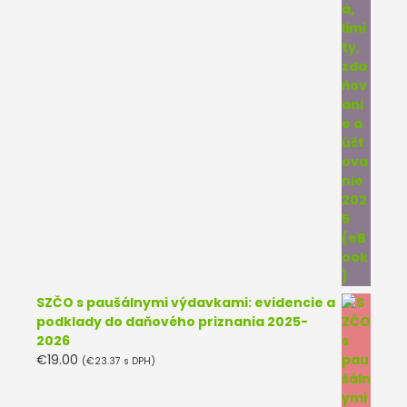
SZČO s paušálnymi výdavkami: evidencie a
podklady do daňového priznania 2025-
2026
€
19.00
(
€
23.37
s DPH)