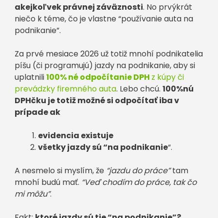
akejkoľvek právnej záväznosti
. No prvýkrát
niečo k téme, čo je vlastne “používanie auta na
podnikanie”.
Za prvé mesiace 2026 už totiž mnohí podnikatelia
píšu (či programujú) jazdy na podnikanie, aby si
uplatnili
100% né odpočítanie DPH
z kúpy či
prevádzky firemného auta
. Lebo chcú.
100%nú
DPHčku je totiž možné si odpočítať iba v
prípade ak
evidencia existuje
všetky jazdy sú “na podnikanie
“.
A nesmelo si myslím, že
“jazdu do práce”
tam
mnohí budú mať.
“Veď chodím do práce, tak čo
mi môžu”
.
Fakt:
ktoré jazdy sú tie “na podnikanie”?