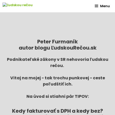
Preskočiť
Menu
na
obsah
Peter Furmaník
autor blogu ĽudskouRečou.sk
Podnikateľské zákony v SR nehovoria ľudskou
rečou.
Vitaj na mojej - tak trochu punkovej - ceste
poľudštiť ich.
Na úvod si stiahni pár TIPOV:
Kedy fakturovať s DPH a kedy bez?