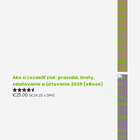
Ako si rozdeliť zisk: pravidlá, limity,
zdaňovanie a účtovanie 2025 (eBook)
€
25.00
(
€
26.25
s DPH)
Hodnotenie
4.50
z 5