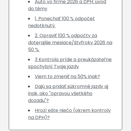
Auto vo firme 2026 a DPH: úvod
do témy
1. Ponechať 100 % odpočet
nedotknutý.
2. Opraviť 100 % odpočty za
doterajšie mesiace/štvťroky 2026 na
50 %.
3 Kontrola príde a preukázateľne
spochybní Tvoje jazdy
Viem to zmeniť na 50% inak?
Dajú sa pridať súkromné jazdy aj
inak, ako "opravou všetkého
dozadu"?
Hrozí ešte niečo (okrem kontroly
na DPH)?