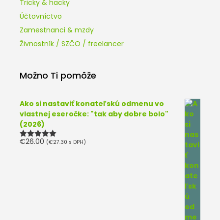
Tricky & hacky
Účtovníctvo
Zamestnanci & mzdy
Živnostník / SZČO / freelancer
Možno Ti pomôže
Ako si nastaviť konateľskú odmenu vo
vlastnej eseročke: "tak aby dobre bolo"
(2026)
€
26.00
(
€
27.30
s DPH)
Hodnotenie
5.00
z 5