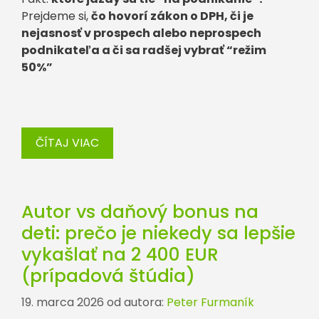
Prejdeme si,
čo hovorí zákon o DPH, či je
nejasnosť v prospech alebo neprospech
podnikateľa a či sa radšej vybrať “režim
50%”
ČÍTAJ VIAC
Autor vs daňový bonus na
deti: prečo je niekedy sa lepšie
vykašlať na 2 400 EUR
(prípadová štúdia)
19. marca 2026
od autora:
Peter Furmaník