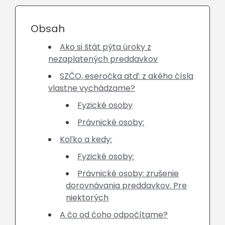
Obsah
Ako si štát pýta úroky z
nezaplatených preddavkov
SZČO, eseročka atď: z akého čísla
vlastne vychádzame?
Fyzické osoby
Právnické osoby:
Koľko a kedy:
Fyzické osoby:
Právnické osoby: zrušenie
dorovnávania preddavkov. Pre
niektorých
A čo od čoho odpočítame?