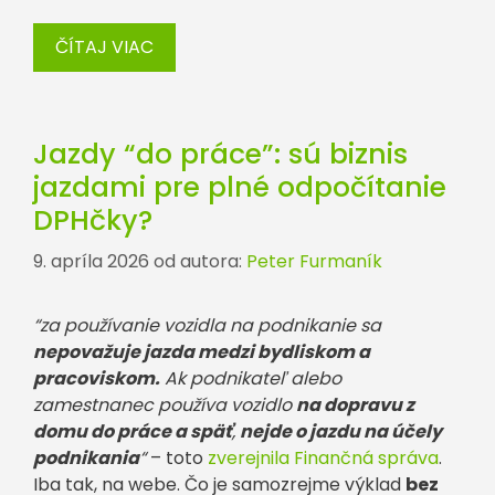
ČÍTAJ VIAC
Jazdy “do práce”: sú biznis
jazdami pre plné odpočítanie
DPHčky?
9. apríla 2026
od autora:
Peter Furmaník
“za používanie vozidla na podnikanie sa
nepovažuje jazda medzi bydliskom a
pracoviskom.
Ak podnikateľ alebo
zamestnanec používa vozidlo
na dopravu z
domu do práce a späť
,
nejde o jazdu na účely
podnikania
“
– toto
zverejnila Finančná správa
.
Iba tak, na webe. Čo je samozrejme výklad
bez