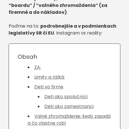
“boardu” / “valného zhromaždenia” (za
firemné a do nákladov)
.
Poďme na to:
podrobnejšie a v podmienkach
legislatívy SR či EU
. Instagram vs reality:
Obsah
ZA:
Limity a riziká:
Deti vo firme
Deti ako spoločníci
Deti ako zamestnanci
Valné zhromaždenie: kedy zasadá
a čo vlastne robí