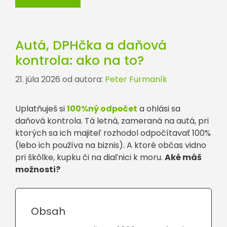
Autá, DPHčka a daňová
kontrola: ako na to?
21. júla 2026
od autora:
Peter Furmaník
Uplatňuješ si
100%ný odpočet
a ohlási sa
daňová kontrola. Tá letná, zameraná na autá, pri
ktorých sa ich majiteľ rozhodol odpočítavať 100%
(lebo ich používa na biznis). A ktoré občas vidno
pri škôlke, kupku či na diaľnici k moru.
Aké máš
možnosti?
Obsah