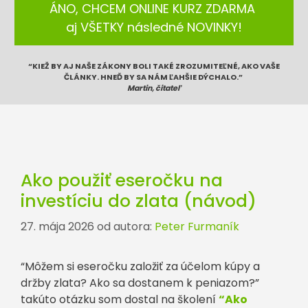
ÁNO, CHCEM ONLINE KURZ ZDARMA
aj VŠETKY následné NOVINKY!
“KIEŽ BY AJ NAŠE ZÁKONY BOLI TAKÉ ZROZUMITEĽNÉ, AKO VAŠE
ČLÁNKY. HNEĎ BY SA NÁM ĽAHŠIE DÝCHALO.”
Martin, čitateľ
Ako použiť eseročku na
investíciu do zlata (návod)
27. mája 2026
od autora:
Peter Furmaník
“Môžem si eseročku založiť za účelom kúpy a
držby zlata? Ako sa dostanem k peniazom?”
takúto otázku som dostal na školení
“Ako