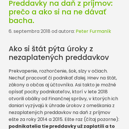
Preddavky na daň z príjmov:
prečo a ako si na ne dávať
bacha.
6. septembra 2018
od autora:
Peter Furmaník
Ako si štát pýta úroky z
nezaplatených preddavkov
Prekvapenie, rozhorčenie, šok, slzy v očiach.
Nechuť pracovať či podnikať ďalej. Hnev na štát,
zákony a občas aj účtovníka. Asi takto je možné
opísať pocity podnikateľov, ktorí v lete 2018
otvorili obálky od Finančnej správy, v ktorých ich
daniari vyzývajú k úhrade úrokov z omeškania z
nezaplatených preddavkov na daň z príjmov
ešte za roky 2014 a 2015. Ešte raz (čítaj pozorne):
podnikatelia tie preddavky už zaplatili a to