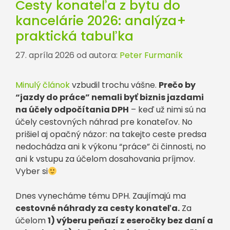
Cesty konateľa z bytu do
kancelárie 2026: analýza+
praktická tabuľka
27. apríla 2026
od autora:
Peter Furmaník
Minulý článok
vzbudil trochu vášne.
Prečo by
“jazdy do práce” nemali byť biznis jazdami
na účely odpočítania DPH
– keď už nimi sú na
účely cestovných náhrad pre konateľov. No
prišiel aj opačný názor: na takejto ceste predsa
nedochádza ani k výkonu “práce” či činnosti, no
ani k vstupu za účelom dosahovania príjmov.
Vyber si
Dnes vynecháme tému DPH. Zaujímajú ma
cestovné náhrady za cesty konateľa.
Za
účelom
1) výberu peňazí z eseročky bez daní a