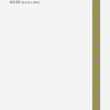
€
0.00
(
€
0.00
s DPH)
Hodnotenie
5.00
z 5