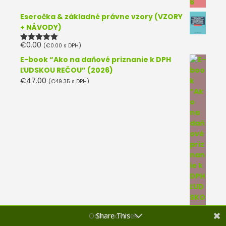
Eseročka & základné právne vzory (VZORY
+ NÁVODY)
€
0.00
(
€
0.00
s DPH)
Hodnotenie
5.00
z 5
E-book “Ako na daňové priznanie k DPH
ĽUDSKOU REČOU” (2026)
€
47.00
(
€
49.35
s DPH)
Odber noviniek
Share This