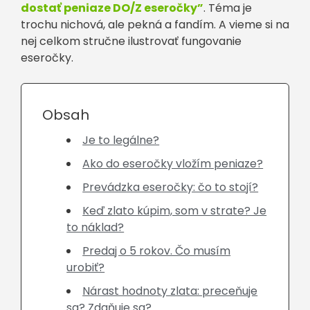
dostať peniaze DO/Z eseročky”
. Téma je
trochu nichová, ale pekná a fandím. A vieme si na
nej celkom stručne ilustrovať fungovanie
eseročky.
Obsah
Je to legálne?
Ako do eseročky vložím peniaze?
Prevádzka eseročky: čo to stojí?
Keď zlato kúpim, som v strate? Je
to náklad?
Predaj o 5 rokov. Čo musím
urobiť?
Nárast hodnoty zlata: preceňuje
sa? Zdaňuje sa?