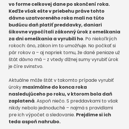
vo forme celkovej dane po skončení roka.
Keďže však ešte v priebehu práve tohto
dávno uzatvoreného roka mali na túto
budúcu daň platiť preddavky, daniari
šikovne vypočítali zákonný úrok z omeškania
za dni omeškania a vyrubili ho
. Po niekoľkých
rokoch: áno, zákon im to umožňuje. No počkať si
pár rokov a – aj napriek tomu, že dané peniaze už
štát dávno má – z vtedy dlžnej sumy vyrubiť úrok
je číre svinstvo.
Aktuálne môže štát v takomto prípade vyrubiť
úroky
maximálne do konca roka
nasledujúceho po roku, v ktorom bola daň
zaplatená
. Aspoň niečo. S preddavkami to však
nikdy nebolo jednoduché – najmä s pravidlami
pre ich výpočet a sledovanie.
Prejdime si ich
teda aspoň nahrubo.