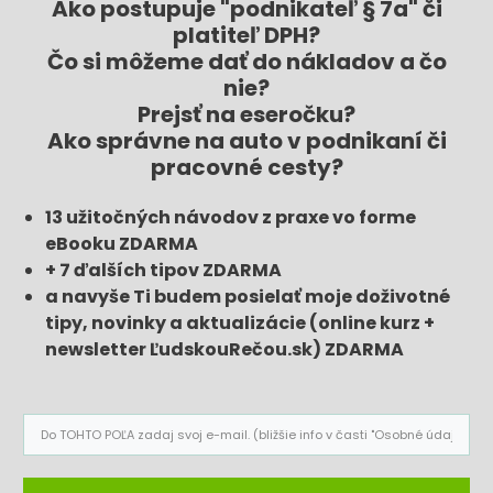
Ako postupuje "podnikateľ § 7a" či
platiteľ DPH?
Čo si môžeme dať do nákladov a čo
nie?
Prejsť na eseročku?
Ako správne na auto v podnikaní či
pracovné cesty?
13 užitočných návodov z praxe vo forme
eBooku ZDARMA
+ 7 ďalších tipov ZDARMA
a navyše Ti budem posielať moje doživotné
tipy, novinky a aktualizácie (online kurz +
newsletter ĽudskouRečou.sk) ZDARMA