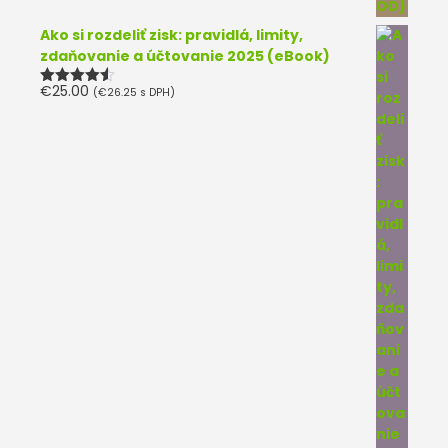
Ako si rozdeliť zisk: pravidlá, limity,
zdaňovanie a účtovanie 2025 (eBook)
€
25.00
(
€
26.25
s DPH)
Hodnotenie
4.50
z 5