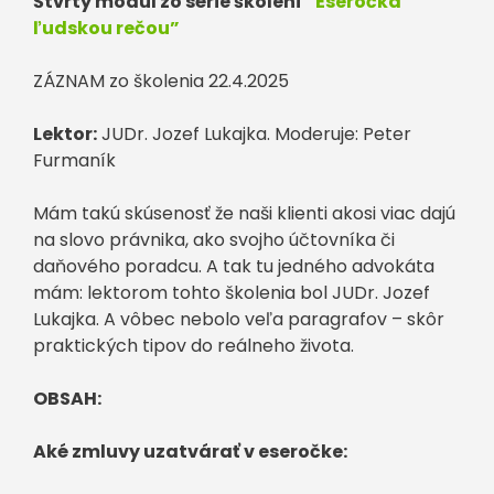
Štvrtý modul zo série školení
“Eseročka
ľudskou rečou”
ZÁZNAM zo školenia 22.4.2025
Lektor:
JUDr. Jozef Lukajka. Moderuje: Peter
Furmaník
Mám takú skúsenosť že naši klienti akosi viac dajú
na slovo právnika, ako svojho účtovníka či
daňového poradcu. A tak tu jedného advokáta
mám: lektorom tohto školenia bol JUDr. Jozef
Lukajka. A vôbec nebolo veľa paragrafov – skôr
praktických tipov do reálneho života.
OBSAH:
Aké zmluvy uzatvárať v eseročke: