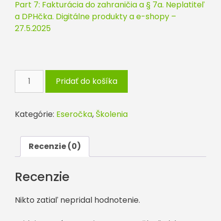
Part 7: Fakturácia do zahraničia a § 7a. Neplatiteľ
a DPHčka. Digitálne produkty a e-shopy –
27.5.2025
množstvo
Pridať do košíka
Eseročka
ľudskou
rečou
Kategórie:
Eseročka
,
Školenia
part
4:
Konateľ
Recenzie (0)
eseročky:
ako
Recenzie
prežiť
a
Nikto zatiaľ nepridal hodnotenie.
nedostať
sa