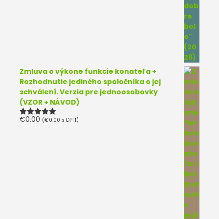
Zmluva o výkone funkcie konateľa +
Rozhodnutie jediného spoločníka o jej
schválení. Verzia pre jednoosobovky
(VZOR + NÁVOD)
€
0.00
(
€
0.00
s DPH)
Hodnotenie
5.00
z 5