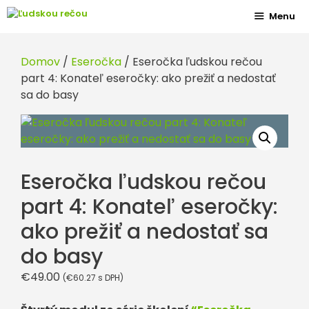
Preskočiť
Menu
na
obsah
Domov
/
Eseročka
/ Eseročka ľudskou rečou
part 4: Konateľ eseročky: ako prežiť a nedostať
sa do basy
Eseročka ľudskou rečou
part 4: Konateľ eseročky:
ako prežiť a nedostať sa
do basy
€
49.00
(
€
60.27
s DPH)