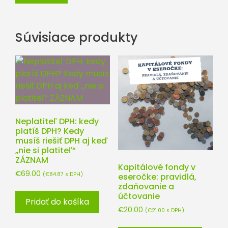
Súvisiace produkty
Neplatiteľ DPH: kedy
platíš DPH? Kedy
musíš riešiť DPH aj keď
„nie si platiteľ“
ZÁZNAM
Kapitálové fondy v
€
69.00
(
€
84.87
s DPH)
eseročke: pravidlá,
zdaňovanie a
účtovanie
Pridať do košíka
€
20.00
(
€
21.00
s DPH)