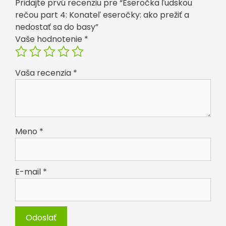
Pridajte prvú recenziu pre “Eseročka ľudskou
do
rečou part 4: Konateľ eseročky: ako prežiť a
basy
nedostať sa do basy”
Vaše hodnotenie
*
Vaša recenzia
*
Meno
*
E-mail
*