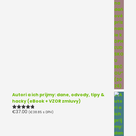
Autori a ich príjmy: dane, odvody, tipy &
hacky (eBook + VZOR zmluvy)
€
37.00
(
€
38.85
s DPH)
Hodnotenie
4.75
z 5