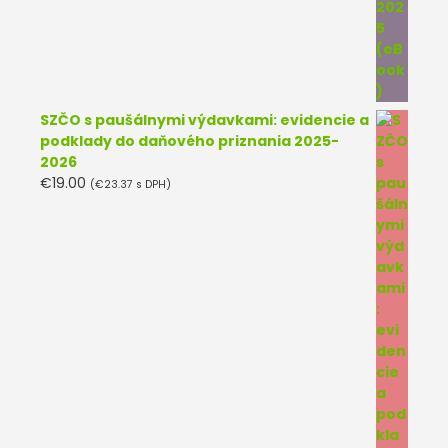
SZČO s paušálnymi výdavkami: evidencie a
podklady do daňového priznania 2025-
2026
€
19.00
(
€
23.37
s DPH)