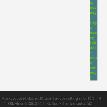
Poskytovateľ služieb IS: Libertax consulting s.r.o., IČO: 44
121 881, Hlavná 108, 040 01 Košice - Staré mesto, DIČ