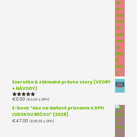
Eseročka & základné právne vzory (VZORY
+ NÁVODY)
€
0.00
(
€
0.00
s DPH)
Hodnotenie
5.00
z 5
E-book “Ako na daňové priznanie k DPH
ĽUDSKOU REČOU” (2026)
€
47.00
(
€
49.35
s DPH)