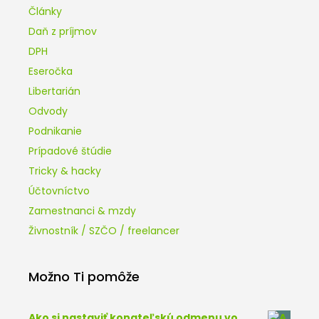
Články
Daň z príjmov
DPH
Eseročka
Libertarián
Odvody
Podnikanie
Prípadové štúdie
Tricky & hacky
Účtovníctvo
Zamestnanci & mzdy
Živnostník / SZČO / freelancer
Možno Ti pomôže
Ako si nastaviť konateľskú odmenu vo