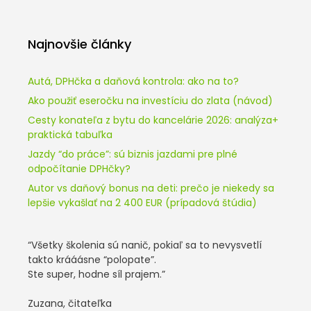
Najnovšie články
Autá, DPHčka a daňová kontrola: ako na to?
Ako použiť eseročku na investíciu do zlata (návod)
Cesty konateľa z bytu do kancelárie 2026: analýza+
praktická tabuľka
Jazdy “do práce”: sú biznis jazdami pre plné
odpočítanie DPHčky?
Autor vs daňový bonus na deti: prečo je niekedy sa
lepšie vykašlať na 2 400 EUR (prípadová štúdia)
“Všetky školenia sú nanič, pokiaľ sa to nevysvetlí
takto krááásne “polopate”.
Ste super, hodne síl prajem.”
Zuzana, čitateľka