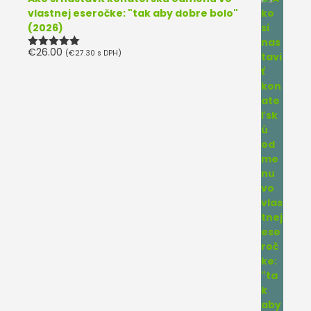
vlastnej eseročke: "tak aby dobre bolo"
(2026)
€
26.00
(
€
27.30
s DPH)
Hodnotenie
5.00
z 5