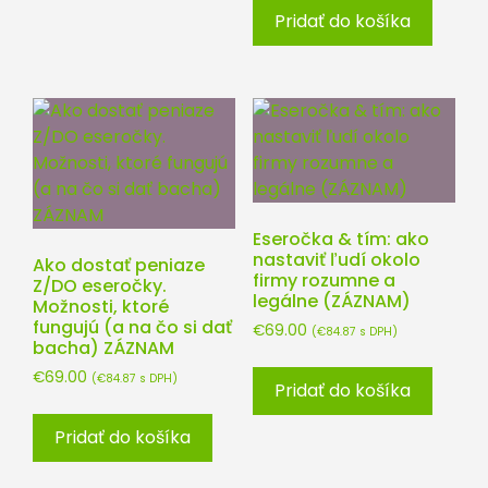
Pridať do košíka
Eseročka & tím: ako
nastaviť ľudí okolo
Ako dostať peniaze
firmy rozumne a
Z/DO eseročky.
legálne (ZÁZNAM)
Možnosti, ktoré
fungujú (a na čo si dať
€
69.00
(
€
84.87
s DPH)
bacha) ZÁZNAM
€
69.00
(
€
84.87
s DPH)
Pridať do košíka
Pridať do košíka