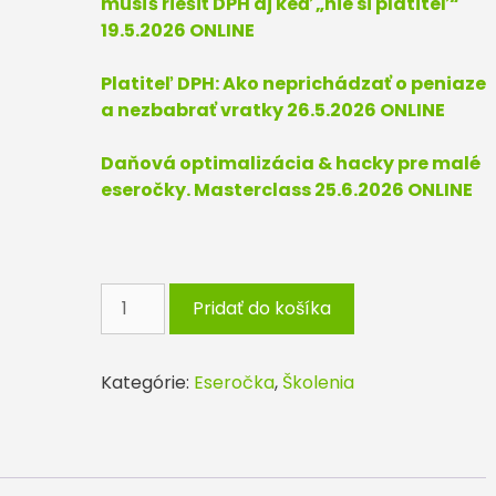
musíš riešiť DPH aj keď „nie si platiteľ“
19.5.2026 ONLINE
Platiteľ DPH: Ako neprichádzať o peniaze
a nezbabrať vratky 26.5.2026 ONLINE
Daňová optimalizácia & hacky pre malé
eseročky. Masterclass 25.6.2026 ONLINE
množstvo
Pridať do košíka
Eseročka
ľudskou
rečou
Kategórie:
Eseročka
,
Školenia
2026:
školenie
pre
majiteľov