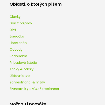
Oblasti, o ktorých píšem
Články
Daň z príjmov
DPH
Eseročka
Libertarián
Odvody
Podnikanie
Prípadové štúdie
Tricky & hacky
Účtovníctvo
Zamestnanci & mzdy
Živnostník / SZČO / freelancer
Možno Ti pomôže