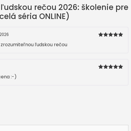
eseročiek
ľudskou rečou 2026: školenie pre
(celá
celá séria ONLINE)
séria
ONLINE)
 2026
Hodnotenie
e zrozumiteľnou ľudskou rečou
5
z 5
Hodnotenie
cena :-)
5
z 5