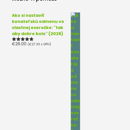
Ako si nastaviť
konateľskú odmenu vo
vlastnej eseročke: "tak
aby dobre bolo" (2026)
€
26.00
(
€
27.30
s DPH)
Hodnotenie
5.00
z 5