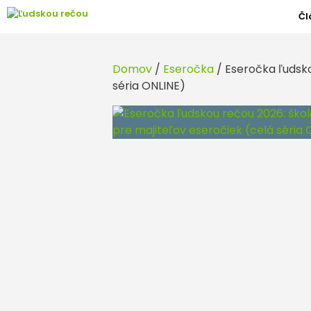
Preskočiť
Čl
na
obsah
Domov
/
Eseročka
/ Eseročka ľudsko
séria ONLINE)