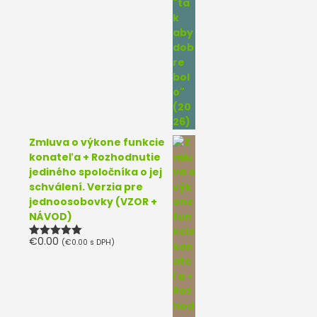
Zmluva o výkone funkcie
konateľa + Rozhodnutie
jediného spoločníka o jej
schválení. Verzia pre
jednoosobovky (VZOR +
NÁVOD)
€
0.00
(
€
0.00
s DPH)
Hodnotenie
5.00
z 5