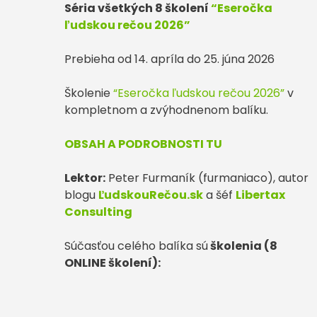
Séria všetkých 8 školení
“Eseročka
ľudskou rečou 2026”
Prebieha od 14. apríla do 25. júna 2026
Školenie
“Eseročka ľudskou rečou 2026”
v
kompletnom a zvýhodnenom balíku.
OBSAH A PODROBNOSTI TU
Lektor:
Peter Furmaník (furmaniaco), autor
blogu
ĽudskouRečou.sk
a šéf
Libertax
Consulting
Súčasťou celého balíka sú
školenia (8
ONLINE školení):