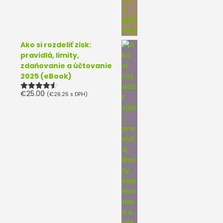
Ako si rozdeliť zisk:
pravidlá, limity,
zdaňovanie a účtovanie
2025 (eBook)
€
25.00
(
€
26.25
s DPH)
Hodnotenie
4.50
z 5