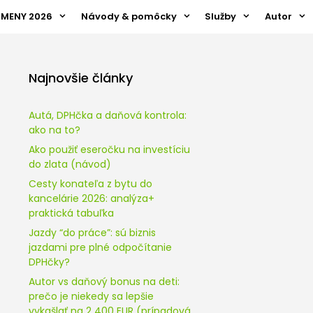
ZMENY 2026
Návody & pomôcky
Služby
Autor
Najnovšie články
Autá, DPHčka a daňová kontrola:
ako na to?
Ako použiť eseročku na investíciu
do zlata (návod)
Cesty konateľa z bytu do
kancelárie 2026: analýza+
praktická tabuľka
Jazdy “do práce”: sú biznis
jazdami pre plné odpočítanie
DPHčky?
Autor vs daňový bonus na deti:
prečo je niekedy sa lepšie
vykašlať na 2 400 EUR (prípadová