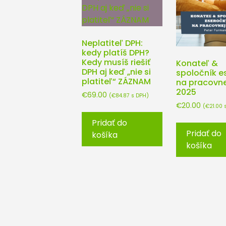
Neplatiteľ DPH:
kedy platíš DPH?
Kedy musíš riešiť
Konateľ &
DPH aj keď „nie si
spoločník e
platiteľ“ ZÁZNAM
na pracovne
2025
€
69.00
(
€
84.87
s DPH)
€
20.00
(
€
21.00
s
Pridať do
Pridať do
košíka
košíka