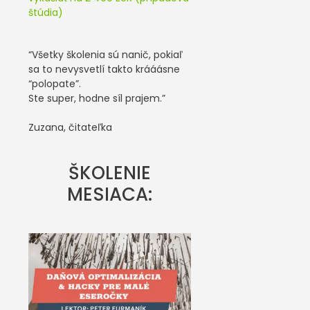
štúdia)
“Všetky školenia sú nanič, pokiaľ
sa to nevysvetlí takto krááásne
“polopate”.
Ste super, hodne síl prajem.”
Zuzana, čitateľka
ŠKOLENIE
MESIACA: