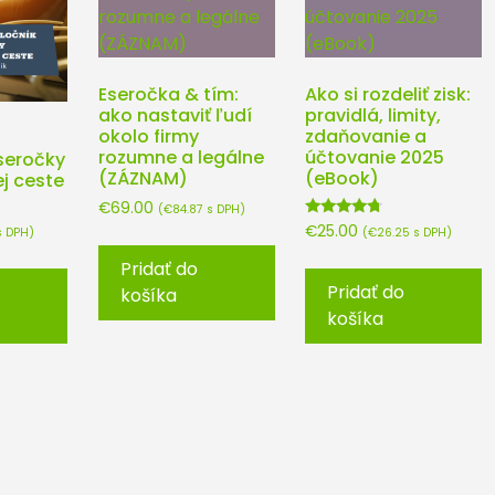
Eseročka & tím:
Ako si rozdeliť zisk:
ako nastaviť ľudí
pravidlá, limity,
okolo firmy
zdaňovanie a
rozumne a legálne
účtovanie 2025
seročky
(ZÁZNAM)
(eBook)
j ceste
€
69.00
(
€
84.87
s DPH)
Hodnotenie
€
25.00
(
€
26.25
s DPH)
 DPH)
4.50
z 5
Pridať do
Pridať do
košíka
košíka