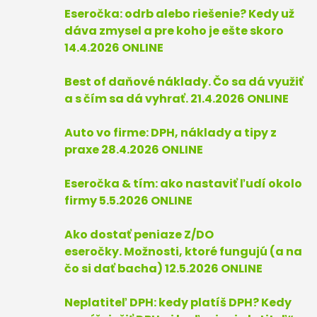
Eseročka: odrb alebo riešenie? Kedy už
dáva zmysel a pre koho je ešte skoro
14.4.2026 ONLINE
Best of daňové náklady. Čo sa dá využiť
a s čím sa dá vyhrať. 21.4.2026 ONLINE
Auto vo firme: DPH, náklady a tipy z
praxe 28.4.2026 ONLINE
Eseročka & tím:
ako nastaviť ľudí okolo
firmy 5.5.2026 ONLINE
Ako dostať peniaze Z/DO
eseročky. Možnosti, ktoré fungujú (a na
čo si dať bacha) 12.5.2026 ONLINE
Neplatiteľ DPH: kedy platíš DPH? Kedy