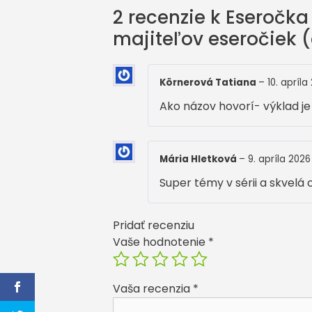
2 recenzie k
Eseročka 
majiteľov eseročiek (
Körnerová Tatiana
–
10. apríla
Ako názov hovorí- výklad j
Mária Hletková
–
9. apríla 2026
Super témy v sérii a skvelá 
Pridať recenziu
Vaše hodnotenie
*
Vaša recenzia
*