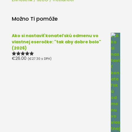
Možno Ti pomôže
Ako si nastaviť konateľskú odmenu vo
vlastnej eseročke: "tak aby dobre bolo"
(2026)
€
26.00
(
€
27.30
s DPH)
Hodnotenie
5.00
z 5