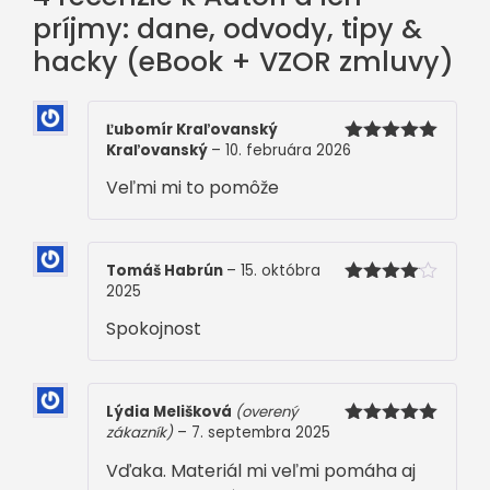
hacky
príjmy: dane, odvody, tipy &
(eBook
hacky (eBook + VZOR zmluvy)
+
VZOR
zmluvy)
Ľubomír Kraľovanský
Kraľovanský
–
10. februára 2026
Hodnotenie
5
z 5
Veľmi mi to pomôže
Tomáš Habrún
–
15. októbra
2025
Hodnoteni
e
4
z 5
Spokojnost
Lýdia Melišková
(overený
zákazník)
–
7. septembra 2025
Hodnotenie
5
z 5
Vďaka. Materiál mi veľmi pomáha aj