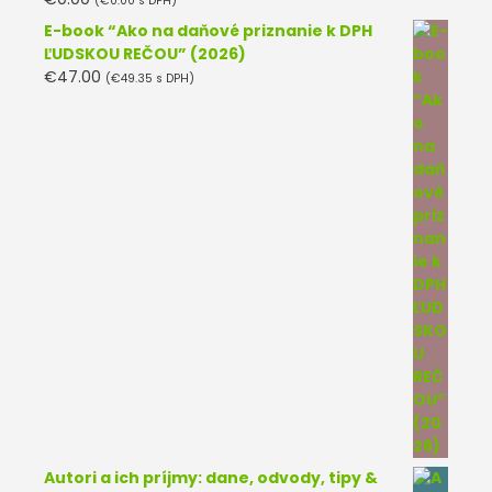
(
€
0.00
s DPH)
Hodnotenie
5.00
z 5
E-book “Ako na daňové priznanie k DPH
ĽUDSKOU REČOU” (2026)
€
47.00
(
€
49.35
s DPH)
Autori a ich príjmy: dane, odvody, tipy &