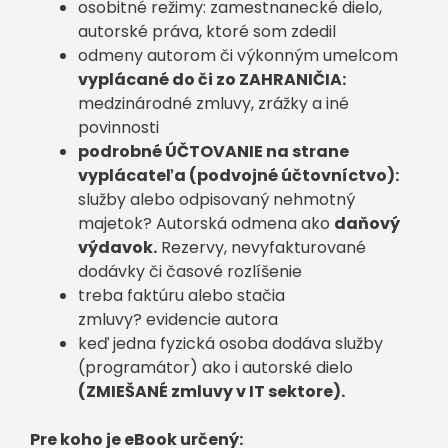
osobitné režimy: zamestnanecké dielo,
autorské práva, ktoré som zdedil
odmeny autorom či výkonným umelcom
vyplácané do či zo ZAHRANIČIA:
medzinárodné zmluvy, zrážky a iné
povinnosti
podrobné ÚČTOVANIE na strane
vyplácateľa (podvojné účtovníctvo):
služby alebo odpisovaný nehmotný
majetok? Autorská odmena ako
daňový
výdavok.
Rezervy, nevyfakturované
dodávky či časové rozlíšenie
treba faktúru alebo stačia
zmluvy? evidencie autora
keď jedna fyzická osoba dodáva služby
(programátor) ako i autorské dielo
(ZMIEŠANÉ zmluvy v IT sektore).
Pre koho je eBook určený: