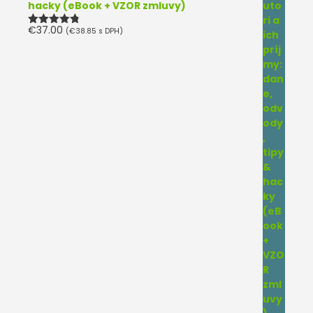
hacky (eBook + VZOR zmluvy)
€
37.00
(
€
38.85
s DPH)
Hodnotenie
4.75
z 5