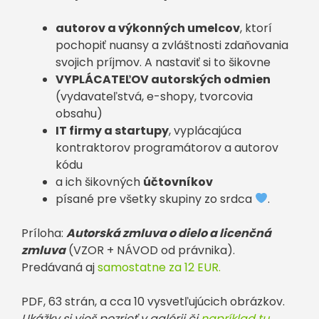
autorov a výkonných umelcov
, ktorí
pochopiť nuansy a zvláštnosti zdaňovania
svojich príjmov. A nastaviť si to šikovne
VYPLÁCATEĽOV autorských odmien
(vydavateľstvá, e-shopy, tvorcovia
obsahu)
IT firmy a startupy
, vyplácajúca
kontraktorov programátorov a autorov
kódu
a ich šikovných
účtovníkov
písané pre všetky skupiny zo srdca
.
Príloha:
Autorská zmluva o dielo a licenčná
zmluva
(VZOR + NÁVOD od právnika).
Predávaná aj
samostatne za 12 EUR.
PDF, 63 strán, a cca 10 vysvetľujúcich obrázkov.
Ukážky si vieš pozrieť v galérii či
napríklad tu.