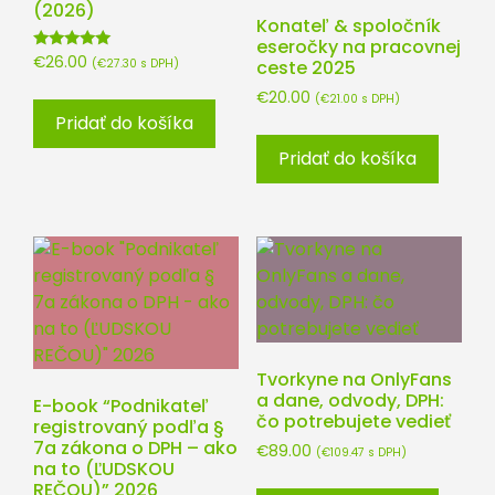
(2026)
Konateľ & spoločník
eseročky na pracovnej
Hodnotenie
€
26.00
ceste 2025
(
€
27.30
s DPH)
5.00
z 5
€
20.00
(
€
21.00
s DPH)
Pridať do košíka
Pridať do košíka
Tvorkyne na OnlyFans
a dane, odvody, DPH:
E-book “Podnikateľ
čo potrebujete vedieť
registrovaný podľa §
7a zákona o DPH – ako
€
89.00
(
€
109.47
s DPH)
na to (ĽUDSKOU
REČOU)” 2026