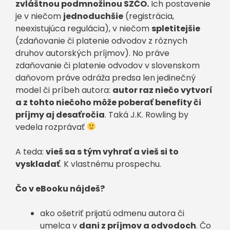
zvláštnou podmnožinou SZČO.
Ich postavenie
je v niečom
jednoduchšie
(registrácia,
neexistujúca regulácia), v niečom
spletitejšie
(zdaňovanie či platenie odvodov z rôznych
druhov autorských príjmov). No práve
zdaňovanie či platenie odvodov v slovenskom
daňovom práve odráža predsa len jedinečný
model či príbeh autora:
autor raz niečo vytvorí
a z tohto niečoho môže poberať benefity či
príjmy aj desaťročia
. Taká J.K. Rowling by
vedela rozprávať
A teda:
vieš sa s tým vyhrať a vieš si to
vyskladať
. K vlastnému prospechu.
Čo v eBooku nájdeš?
ako ošetriť prijatú odmenu autora či
umelca v
dani z príjmov a odvodoch
. Čo