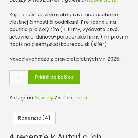
Kúpou návodu získavate právo na použitie vo
vlastnej činnosti či podnikaní. Pre licenciu na
použitie pre celý tím (IT firmy, vydavateľstvá,
účtovné či daňovo-poradenské firmy) mi prosím
napíš na
pisem@ludskourecou.sk
(#fér)
Návod vychádza z pravidiel platných v r. 2025.
množstvo
Pridať do košíka
Autori
a
ich
Kategória:
Návody
Značka:
autor
príjmy:
dane,
odvody,
Recenzie (4)
tipy
&
4 recenzie k
Autori a ich