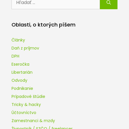
Oblasti, o ktorých píšem
Články
Daň z príjmov
DPH
Eseročka
Libertarián
Odvody
Podnikanie
Prípadové štúdie
Tricky & hacky
Účtovníctvo
Zamestnanci & mzdy
Živnostník / SZČO / freelancer