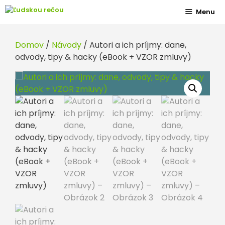
Preskočiť
Menu
na
obsah
Domov
/
Návody
/ Autori a ich príjmy: dane,
odvody, tipy & hacky (eBook + VZOR zmluvy)