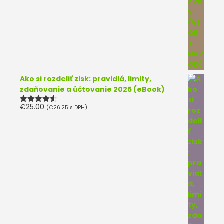
Ako si rozdeliť zisk: pravidlá, limity,
zdaňovanie a účtovanie 2025 (eBook)
€
25.00
(
€
26.25
s DPH)
Hodnotenie
4.50
z 5