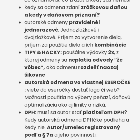
kedy sa odmena zdaní
zrážkovou daňou
a kedy v daňovom priznaní?
autorské odmeny
pravidelné i
jednorazové
. Jednozložkové i
dvojzložkové. Príjem za vytvorenie diela,
príjem za použitie diela a ich
kombinácie
TIPY & HACKY:
paušálne výdavky
2x
, z
ktorej odmeny sa
neplatia odvody “že
vôbec”,
ako odmenu
rozdeliť naozaj
šikovne
autorská odmena vo vlastnej ESEROČKE
:
viete do eseročky dostať logo či web?
Možnosti použitia na výbery peňazí, daňovú
optimalizáciu ako aj limity a riziká.
DPH
: musí sa autor stať
platiteľom DPH?
Kedy autorská odmena DPHčke podlieha a
kedy nie.
Autor/umelec registrovaný
podľa § 7a
a jeho povinnosti.