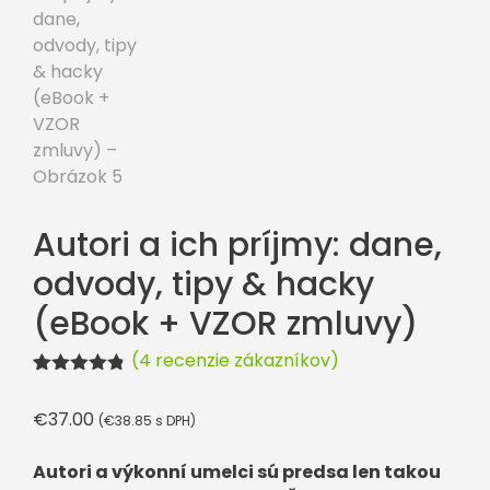
Autori a ich príjmy: dane,
odvody, tipy & hacky
(eBook + VZOR zmluvy)
(
4
recenzie zákazníkov)
Hodnotenie
4
4.75
z 5 na
€
37.00
(
€
38.85
s DPH)
základe
zákazníckyc
h recenzií
Autori a výkonní umelci sú predsa len takou