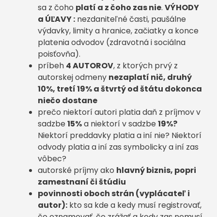
sa z čoho
platí a z čoho zas nie
.
VÝHODY
a ÚĽAVY :
nezdaniteľné časti, paušálne
výdavky, limity a hranice, začiatky a konce
platenia odvodov (zdravotná i sociálna
poisťovňa).
príbeh
4 AUTOROV
, z ktorých prvý z
autorskej odmeny
nezaplatí nič, druhý
10%, tretí 19% a štvrtý od štátu dokonca
niečo dostane
prečo niektorí autori platia daň z príjmov v
sadzbe
15%
a niektorí v sadzbe
19%?
Niektorí preddavky platia a iní nie? Niektorí
odvody platia a iní zas symbolicky a iní zas
vôbec?
autorské príjmy ako
hlavný biznis, popri
zamestnaní či štúdiu
povinnosti oboch strán (vyplácateľ i
autor):
kto sa kde a kedy musí registrovať,
čo oznamovať, čo zrážať a kedy zas nemusí