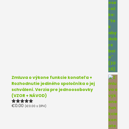
Zmluva o výkone funkcie konateľa +
Rozhodnutie jediného spoločníka o jej
schválení. Verzia pre jednoosobovky
(VZOR + NÁVOD)
€
0.00
(
€
0.00
s DPH)
Hodnotenie
5.00
z 5