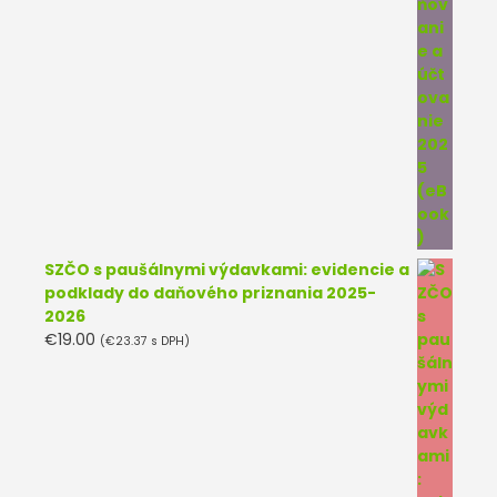
SZČO s paušálnymi výdavkami: evidencie a
podklady do daňového priznania 2025-
2026
€
19.00
(
€
23.37
s DPH)