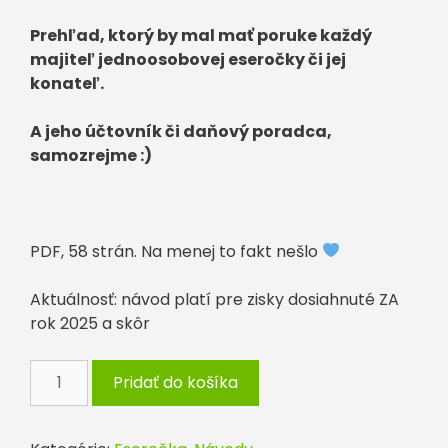
Prehľad, ktorý by mal mať poruke každý
majiteľ jednoosobovej eseročky či jej
konateľ.
A jeho účtovník či daňový poradca,
samozrejme :)
PDF, 58 strán. Na menej to fakt nešlo
Aktuálnosť: návod platí pre zisky dosiahnuté ZA
rok 2025 a skôr
množstvo
Pridať do košíka
Ako
si
rozdeliť