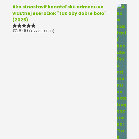
Ako si nastaviť konateľskú odmenu vo
vlastnej eseročke: "tak aby dobre bolo"
(2026)
€
26.00
(
€
27.30
s DPH)
Hodnotenie
5.00
z 5