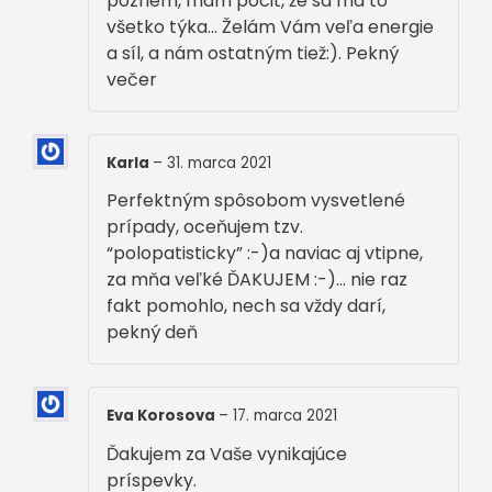
pozriem, mám pocit, že sa ma to
všetko týka… Želám Vám veľa energie
a síl, a nám ostatným tiež:). Pekný
večer
Karla
–
31. marca 2021
Perfektným spôsobom vysvetlené
prípady, oceňujem tzv.
“polopatisticky” :-)a naviac aj vtipne,
za mňa veľké ĎAKUJEM :-)… nie raz
fakt pomohlo, nech sa vždy darí,
pekný deň
Eva Korosova
–
17. marca 2021
Ďakujem za Vaše vynikajúce
príspevky.