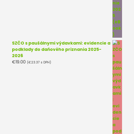
SZČO s paušálnymi výdavkami: evidencie a
podklady do daňového priznania 2025-
2026
€
19.00
(
€
23.37
s DPH)