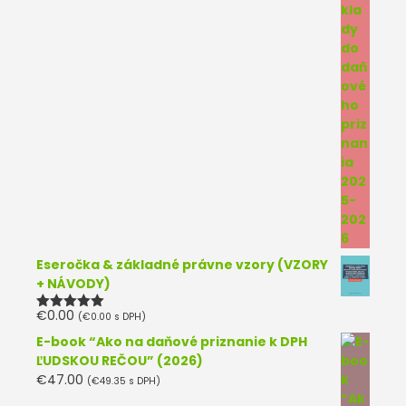
Eseročka & základné právne vzory (VZORY
+ NÁVODY)
€
0.00
(
€
0.00
s DPH)
Hodnotenie
5.00
z 5
E-book “Ako na daňové priznanie k DPH
ĽUDSKOU REČOU” (2026)
€
47.00
(
€
49.35
s DPH)