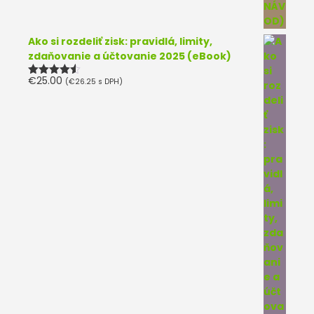
Ako si rozdeliť zisk: pravidlá, limity,
zdaňovanie a účtovanie 2025 (eBook)
€
25.00
(
€
26.25
s DPH)
Hodnotenie
4.50
z 5