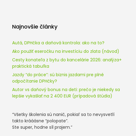
Najnovšie články
Autá, DPHčka a daňová kontrola: ako na to?
Ako použiť eseročku na investíciu do zlata (návod)
Cesty konateľa z bytu do kancelárie 2026: analýza+
praktická tabuľka
Jazdy “do práce”: sú biznis jazdami pre plné
odpočítanie DPHčky?
Autor vs daňový bonus na deti: prečo je niekedy sa
lepšie vykašlať na 2 400 EUR (prípadová štúdia)
“Všetky školenia sú nanič, pokiaľ sa to nevysvetlí
takto krááásne “polopate”.
Ste super, hodne síl prajem.”