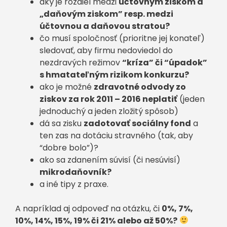
aký je rozdiel medzi
účtovným ziskom a
„daňovým ziskom” resp. medzi
účtovnou a daňovou stratou?
čo musí spoločnosť (prioritne jej konateľ)
sledovať, aby firmu nedoviedol do
nezdravých režimov
“kríza” či “úpadok”
s hmatateľným rizikom konkurzu?
ako je možné
zdravotné odvody zo
ziskov za rok 2011 – 2016 neplatiť
(jeden
jednoduchý a jeden zložitý spôsob)
dá sa zisku
zadotovať sociálny fond
a
ten zas na dotáciu stravného (tak, aby
“dobre bolo”)?
ako sa zdanením súvisí (či nesúvisí)
mikrodaňovník?
a iné tipy z praxe.
A napríklad aj odpoveď na otázku, či
0%, 7%,
10%, 14%, 15%, 19% či 21% alebo až 50%?