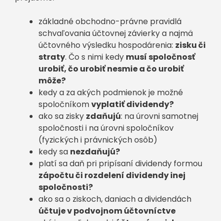
základné obchodno-právne pravidlá
schvaľovania účtovnej závierky a najmä
účtovného výsledku hospodárenia:
zisku či
straty
. Čo s nimi kedy
musí spoločnosť
urobiť, čo urobiť nesmie a čo urobiť
môže?
kedy a za akých podmienok je možné
spoločníkom
vyplatiť dividendy?
ako sa zisky
zdaňujú
: na úrovni samotnej
spoločnosti i na úrovni spoločníkov
(fyzických i právnických osôb)
kedy sa
nezdaňujú?
platí sa daň pri pripísaní dividendy formou
zápočtu či rozdelení dividendy inej
spoločnosti?
ako sa o ziskoch, daniach a dividendách
účtuje v podvojnom účtovníctve