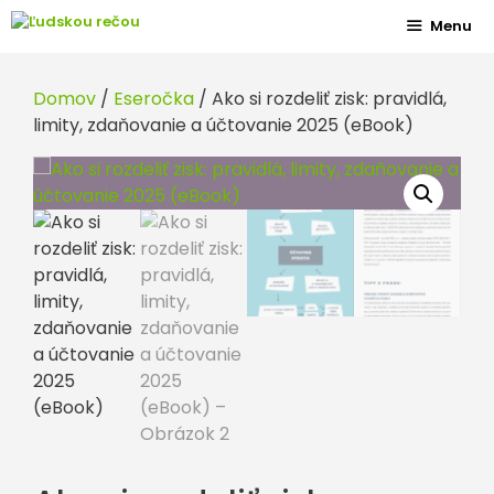
Preskočiť
Menu
na
obsah
Domov
/
Eseročka
/ Ako si rozdeliť zisk: pravidlá,
limity, zdaňovanie a účtovanie 2025 (eBook)