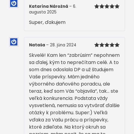
Katarína Nárožná
–
6.
augusta 2025
Hodnotenie
5
z 5
Super, ďakujem
Nataša
–
28. júna 2024
Hodnotenie
Skvelé! Kam len “zabrúsim” nepohnem
5
z 5
sa ďalej, kým to neprečítam celé. A to
som dnes odoslala DP a už študujem
Vaše príspevky. Mám jedného
výborného daňového poradcu, ale
teraz, keď som Vás “objavila”, tak… ste
veľká konkurencia. Podstata vždy
vysvetlená, nemusia sa vytvárať ďalšie
otázky k problému. Super:) Veľká
vďaka za Vašu prácu a príspevky,
ktoré zdieľate. Na ktorý okruh sa