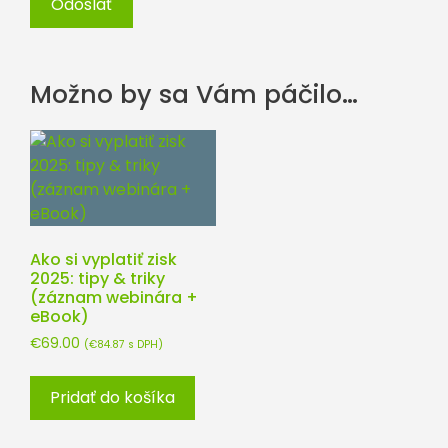
Možno by sa Vám páčilo…
Ako si vyplatiť zisk
2025: tipy & triky
(záznam webinára +
eBook)
€
69.00
(
€
84.87
s DPH)
Pridať do košíka