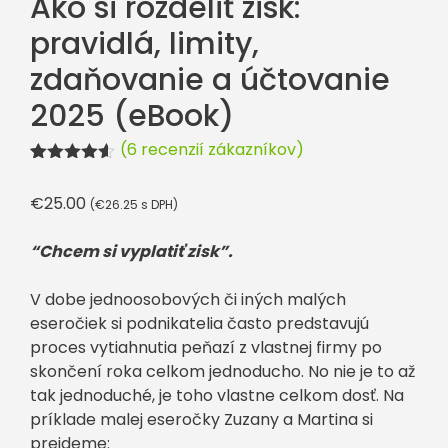
Ako si rozdeliť zisk:
pravidlá, limity,
zdaňovanie a účtovanie
2025 (eBook)
(
6
recenzií zákazníkov)
Hodnotenie
4
4.50
z 5
€
25.00
(
€
26.25
s DPH)
na základe
zákaznícky
ch recenzií
“Chcem si vyplatiť zisk”.
V dobe jednoosobových či iných malých
eseročiek si podnikatelia často predstavujú
proces vytiahnutia peňazí z vlastnej firmy po
skončení roka celkom jednoducho. No nie je to až
tak jednoduché, je toho vlastne celkom dosť. Na
príklade malej eseročky Zuzany a Martina si
prejdeme: