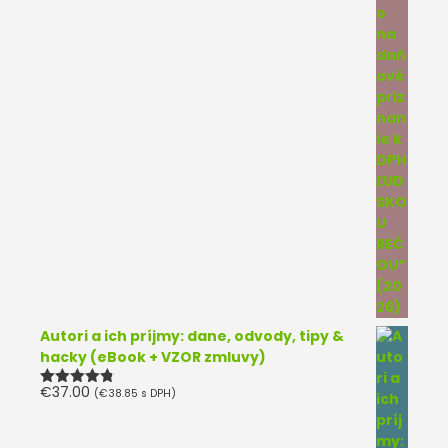
Autori a ich príjmy: dane, odvody, tipy &
hacky (eBook + VZOR zmluvy)
€
37.00
(
€
38.85
s DPH)
Hodnotenie
4.75
z 5