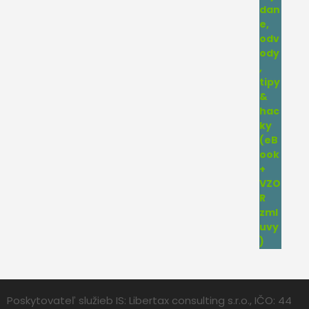
Poskytovateľ služieb IS: Libertax consulting s.r.o., IČO: 44