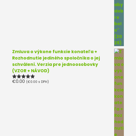
Zmluva o výkone funkcie konateľa +
Rozhodnutie jediného spoločníka o jej
schválení. Verzia pre jednoosobovky
(VZOR + NÁVOD)
€
0.00
(
€
0.00
s DPH)
Hodnotenie
5.00
z 5