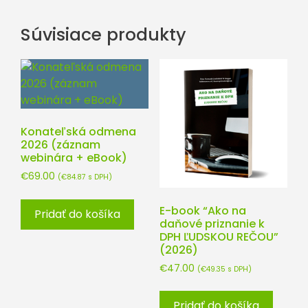
Súvisiace produkty
Konateľská odmena
2026 (záznam
webinára + eBook)
€
69.00
(
€
84.87
s DPH)
E-book “Ako na
Pridať do košíka
daňové priznanie k
DPH ĽUDSKOU REČOU”
(2026)
€
47.00
(
€
49.35
s DPH)
Pridať do košíka