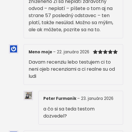
zníženého ZI sa neplatí zdravotný
odvod – neplatí – píšete o tom aj na
strane 57 posledný odstavec – ten
platí, takže nesúlad. Možno sa mýlim,
ale ak môžete, pozrite sa na to.
Meno moje
–
22. januára 2026
Hodnotenie
Davam recenziu lebo testujem ci to
5
z 5
neni ojeb recenziami a ci realne su od
ludi
Peter Furmaník
–
23. januára 2026
a čo si sa teda testom
dozvedel?