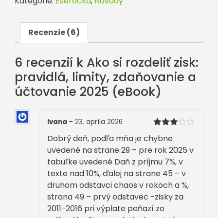
Kategórie:
Eseročka
,
Návody
zisk:
pravidlá,
limity,
Recenzie (6)
zdaňovanie
a
6 recenzií k
Ako si rozdeliť zisk:
účtovanie
pravidlá, limity, zdaňovanie a
2025
účtovanie 2025 (eBook)
(eBook)
Ivana
–
23. apríla 2026
Hodnot
Dobrý deň, podľa mňa je chybne
enie
3
z 5
uvedené na strane 29 – pre rok 2025 v
tabuľke uvedené Daň z príjmu 7%, v
texte nad 10%, ďalej na strane 45 – v
druhom odstavci chaos v rokoch a %,
strana 49 – prvý odstavec -zisky za
2011-2016 pri výplate peňazí zo