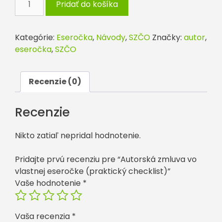
Pridať do košíka
Autorská
zmluva
vo
Kategórie:
Eseročka
,
Návody
,
SZČO
Značky:
autor
,
vlastnej
eseročka
,
SZČO
eseročke
(praktický
checklist)
Recenzie (0)
Recenzie
Nikto zatiaľ nepridal hodnotenie.
Pridajte prvú recenziu pre “Autorská zmluva vo
vlastnej eseročke (praktický checklist)”
Vaše hodnotenie
*
Vaša recenzia
*