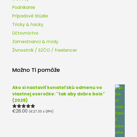
Podnikanie
Prípadové štúdie
Tricky & hacky
Účtovníctvo
Zamestnanci & mzdy
Živnostník / SZČO / freelancer
Možno Ti pomôže
Ako si nastaviť konateľskú odmenu vo
vlastnej eseročke: "tak aby dobre bolo"
(2026)
€
26.00
(
€
27.30
s DPH)
Hodnotenie
5.00
z 5