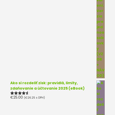
Ako si rozdeliť zisk: pravidlá, limity,
zdaňovanie a účtovanie 2025 (eBook)
€
25.00
(
€
26.25
s DPH)
Hodnotenie
4.50
z 5