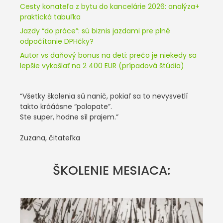
Cesty konateľa z bytu do kancelárie 2026: analýza+
praktická tabuľka
Jazdy “do práce”: sú biznis jazdami pre plné
odpočítanie DPHčky?
Autor vs daňový bonus na deti: prečo je niekedy sa
lepšie vykašlať na 2 400 EUR (prípadová štúdia)
“Všetky školenia sú nanič, pokiaľ sa to nevysvetlí
takto krááásne “polopate”.
Ste super, hodne síl prajem.”
Zuzana, čitateľka
ŠKOLENIE MESIACA: