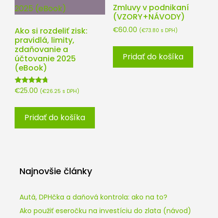
Zmluvy v podnikaní
(VZORY+NÁVODY)
Ako si rozdeliť zisk:
€
60.00
(
€
73.80
s DPH)
pravidlá, limity,
zdaňovanie a
Pridať do košíka
účtovanie 2025
(eBook)
Hodnotenie
€
25.00
(
€
26.25
s DPH)
4.50
z 5
Pridať do košíka
Najnovšie články
Autá, DPHčka a daňová kontrola: ako na to?
Ako použiť eseročku na investíciu do zlata (návod)