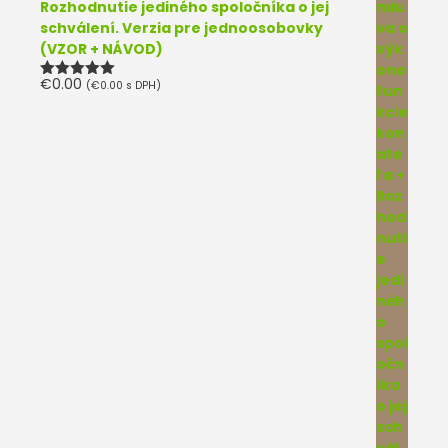
Rozhodnutie jediného spoločníka o jej
schválení. Verzia pre jednoosobovky
(VZOR + NÁVOD)
€
0.00
(
€
0.00
s DPH)
Hodnotenie
5.00
z 5