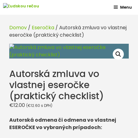
Preskočiť
Menu
na
obsah
Domov
/
Eseročka
/ Autorská zmluva vo vlastnej
eseročke (praktický checklist)
Autorská zmluva vo
vlastnej eseročke
(praktický checklist)
€
12.00
(
€
12.60
s DPH)
Autorská odmena či odmena vo vlastnej
ESEROČKE vo vybraných prípadoch: