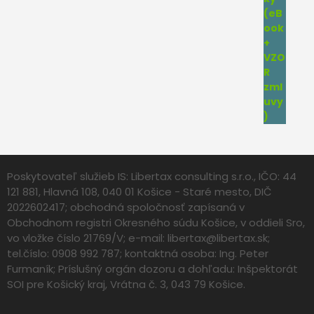
Poskytovateľ služieb IS: Libertax consulting s.r.o., IČO: 44
121 881, Hlavná 108, 040 01 Košice - Staré mesto, DIČ
2022602417; obchodná spoločnosť zapísaná v
Obchodnom registri Okresného súdu Košice, v oddieli Sro,
vo vložke číslo 21769/V; e-mail:
libertax@libertax.sk
;
tel.číslo: 0908 992 787; kontaktná osoba: Ing. Peter
Furmaník; Príslušný orgán dozoru a dohľadu: Inšpektorát
SOI pre Košický kraj, Vrátna č. 3, 043 79 Košice.