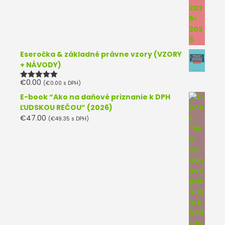
Eseročka & základné právne vzory (VZORY
+ NÁVODY)
€
0.00
(
€
0.00
s DPH)
Hodnotenie
5.00
z 5
E-book “Ako na daňové priznanie k DPH
ĽUDSKOU REČOU” (2026)
€
47.00
(
€
49.35
s DPH)