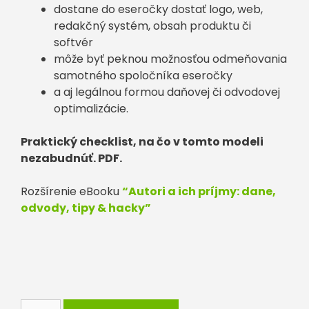
dostane do eseročky dostať logo, web,
redakčný systém, obsah produktu či
softvér
môže byť peknou možnosťou odmeňovania
samotného spoločníka eseročky
a aj legálnou formou daňovej či odvodovej
optimalizácie.
Praktický checklist, na čo v tomto modeli
nezabudnúť. PDF.
Rozšírenie eBooku
“Autori a ich príjmy: dane,
odvody, tipy & hacky”
množstvo