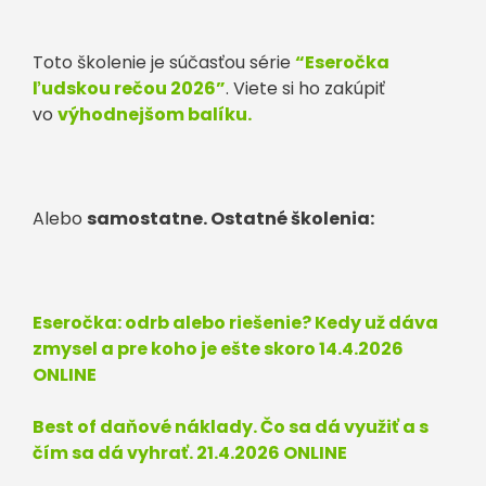
Toto školenie je súčasťou série
“Eseročka
ľudskou rečou 2026”
. Viete si ho zakúpiť
vo
výhodnejšom balíku.
Alebo
samostatne. Ostatné školenia:
Eseročka: odrb alebo riešenie? Kedy už dáva
zmysel a pre koho je ešte skoro 14.4.2026
ONLINE
Best of daňové náklady. Čo sa dá využiť a s
čím sa dá vyhrať. 21.4.2026 ONLINE