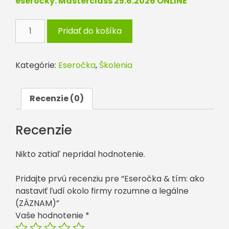
eseročky. Masterclass 25.6.2026 ONLINE
množstvo
Pridať do košíka
Eseročka
&
tím:
Kategórie:
Eseročka
,
Školenia
ako
nastaviť
ľudí
Recenzie (0)
okolo
firmy
Recenzie
rozumne
a
Nikto zatiaľ nepridal hodnotenie.
legálne
(ZÁZNAM)
Pridajte prvú recenziu pre “Eseročka & tím: ako
nastaviť ľudí okolo firmy rozumne a legálne
(ZÁZNAM)”
Vaše hodnotenie
*