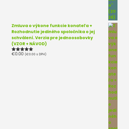
Zmluva o výkone funkcie konateľa +
Rozhodnutie jediného spoločníka o jej
schválení. Verzia pre jednoosobovky
(VZOR + NÁVOD)
€
0.00
(
€
0.00
s DPH)
Hodnotenie
5.00
z 5