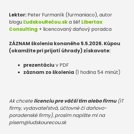
Lektor:
Peter Furmaník (furmaniaco), autor
blogu
ĽudskouRečou.sk
a šéf
Libertax
Consulting
+ licencovaný daňový poradca
ZÁZNAM školenia konaného 5.5.2026. Kúpou
(okamžite pri prijatí úhrady) získavate:
prezentáciu
v PDF
záznam
zo školenia
(1 hodina 54 minút)
Ak chcete
licenciu pre väčší tím alebo firmu
(IT
firmy, vydavateľstvá, účtovné či daňovo-
poradenské firmy), prosím napíšte mi na
pisem@ludskourecou.sk