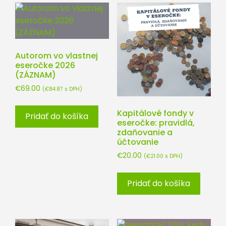
Autorom vo vlastnej
eseročke 2026
(ZÁZNAM)
€
69.00
(
€
84.87
s DPH)
Kapitálové fondy v
Pridať do košíka
eseročke: pravidlá,
zdaňovanie a
účtovanie
€
20.00
(
€
21.00
s DPH)
Pridať do košíka