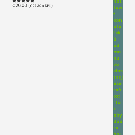
€
26.00
(
€
27.30
s DPH)
Hodnotenie
5.00
z 5