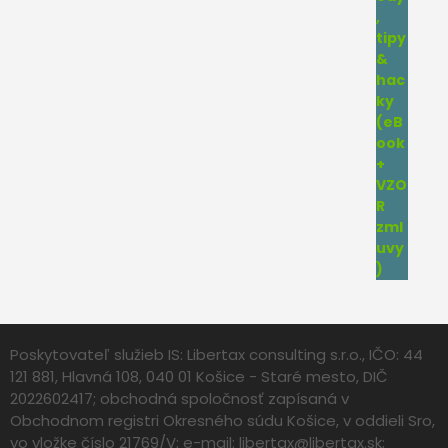
Poskytovateľ služieb IS: Libertax consulting s.r.o., IČO: 44
121 881, Hlavná 108, 040 01 Košice - Staré mesto, DIČ
2022602417; obchodná spoločnosť zapísaná v
Obchodnom registri Okresného súdu Košice, v oddieli Sro,
vo vložke číslo 21769/V; e-mail:
libertax@libertax.sk
;