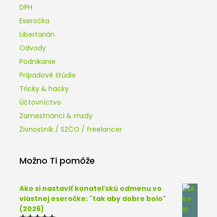
DPH
Eseročka
Libertarián
Odvody
Podnikanie
Prípadové štúdie
Tricky & hacky
Účtovníctvo
Zamestnanci & mzdy
Živnostník / SZČO / freelancer
Možno Ti pomôže
Ako si nastaviť konateľskú odmenu vo
vlastnej eseročke: "tak aby dobre bolo"
(2026)