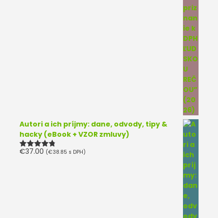
Autori a ich príjmy: dane, odvody, tipy &
hacky (eBook + VZOR zmluvy)
€
37.00
(
€
38.85
s DPH)
Hodnotenie
4.75
z 5