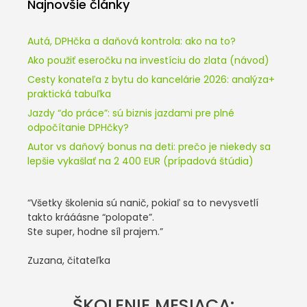
Najnovšie články
Autá, DPHčka a daňová kontrola: ako na to?
Ako použiť eseročku na investíciu do zlata (návod)
Cesty konateľa z bytu do kancelárie 2026: analýza+
praktická tabuľka
Jazdy “do práce”: sú biznis jazdami pre plné
odpočítanie DPHčky?
Autor vs daňový bonus na deti: prečo je niekedy sa
lepšie vykašlať na 2 400 EUR (prípadová štúdia)
“Všetky školenia sú nanič, pokiaľ sa to nevysvetlí
takto krááásne “polopate”.
Ste super, hodne síl prajem.”
Zuzana, čitateľka
ŠKOLENIE MESIACA: