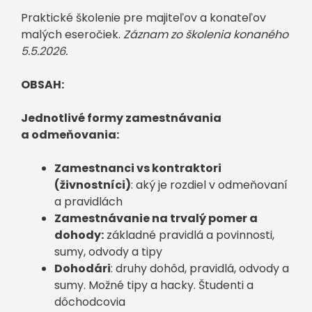
Praktické školenie pre majiteľov a konateľov
malých eseročiek.
Záznam zo školenia konaného
5.5.2026.
OBSAH:
Jednotlivé formy zamestnávania
a odmeňovania:
Zamestnanci vs kontraktori
(živnostníci)
: aký je rozdiel v odmeňovaní
a pravidlách
Zamestnávanie na trvalý pomer a
dohody:
základné pravidlá a povinnosti,
sumy, odvody a tipy
Dohodári
: druhy dohôd, pravidlá, odvody a
sumy. Možné tipy a hacky. Študenti a
dôchodcovia