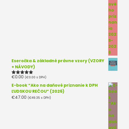
Eseročka & základné právne vzory (VZORY
+ NÁVODY)
€
0.00
(
€
0.00
s DPH)
Hodnotenie
5.00
z 5
E-book “Ako na daňové priznanie k DPH
ĽUDSKOU REČOU” (2026)
€
47.00
(
€
49.35
s DPH)