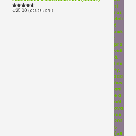
€
25.00
(
€
26.25
s DPH)
Hodnotenie
4.50
z 5