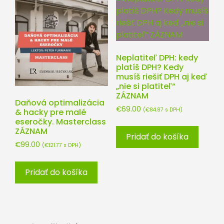
Neplatiteľ DPH: kedy
platíš DPH? Kedy
musíš riešiť DPH aj keď
„nie si platiteľ“
ZÁZNAM
Daňová optimalizácia
€
69.00
(
€
84.87
s DPH)
& hacky pre malé
eseročky. Masterclass
ZÁZNAM
Pridať do košíka
€
99.00
(
€
121.77
s DPH)
Pridať do košíka