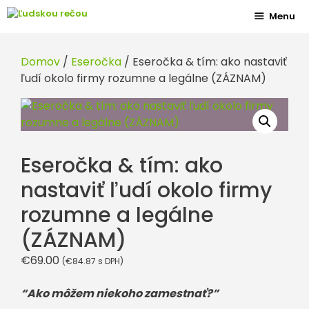
Preskočiť
Menu
na
obsah
Domov
/
Eseročka
/ Eseročka & tím: ako nastaviť
ľudí okolo firmy rozumne a legálne (ZÁZNAM)
Eseročka & tím: ako
nastaviť ľudí okolo firmy
rozumne a legálne
(ZÁZNAM)
€
69.00
(
€
84.87
s DPH)
“Ako môžem niekoho zamestnať?”