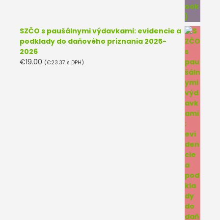
SZČO s paušálnymi výdavkami: evidencie a
podklady do daňového priznania 2025-
2026
€
19.00
(
€
23.37
s DPH)