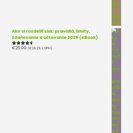
Ako si rozdeliť zisk: pravidlá, limity,
zdaňovanie a účtovanie 2025 (eBook)
€
25.00
(
€
26.25
s DPH)
Hodnotenie
4.50
z 5