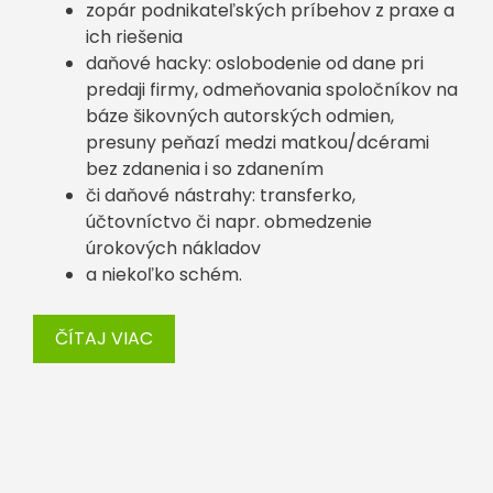
zopár podnikateľských príbehov z praxe a
ich riešenia
daňové hacky: oslobodenie od dane pri
predaji firmy, odmeňovania spoločníkov na
báze šikovných autorských odmien,
presuny peňazí medzi matkou/dcérami
bez zdanenia i so zdanením
či daňové nástrahy: transferko,
účtovníctvo či napr. obmedzenie
úrokových nákladov
a niekoľko schém.
ČÍTAJ VIAC