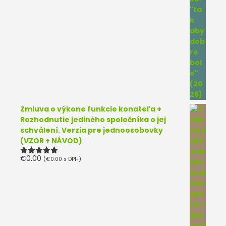
Zmluva o výkone funkcie konateľa +
Rozhodnutie jediného spoločníka o jej
schválení. Verzia pre jednoosobovky
(VZOR + NÁVOD)
€
0.00
(
€
0.00
s DPH)
Hodnotenie
5.00
z 5