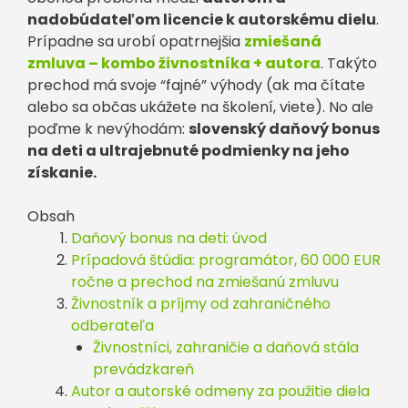
nadobúdateľom licencie k autorskému dielu
.
Prípadne sa urobí opatrnejšia
zmiešaná
zmluva – kombo živnostníka + autora
. Takýto
prechod má svoje “fajné” výhody (ak ma čítate
alebo sa občas ukážete na školení, viete). No ale
poďme k nevýhodám:
slovenský daňový bonus
na deti a ultrajebnuté podmienky na jeho
získanie.
Obsah
Daňový bonus na deti: úvod
Prípadová štúdia: programátor, 60 000 EUR
ročne a prechod na zmiešanú zmluvu
Živnostník a príjmy od zahraničného
odberateľa
Živnostníci, zahraničie a daňová stála
prevádzkareň
Autor a autorské odmeny za použitie diela