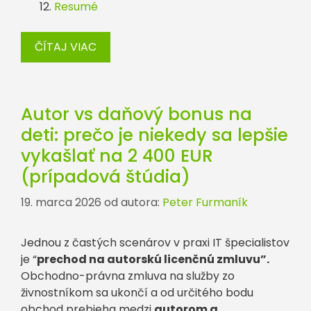
Resumé
ČÍTAJ VIAC
Autor vs daňový bonus na
deti: prečo je niekedy sa lepšie
vykašlať na 2 400 EUR
(prípadová štúdia)
19. marca 2026
od autora:
Peter Furmaník
Jednou z častých scenárov v praxi IT špecialistov
je “
prechod na autorskú licenčnú zmluvu”.
Obchodno-právna zmluva na služby zo
živnostníkom sa ukončí a od určitého bodu
obchod prebieha medzi
autorom a