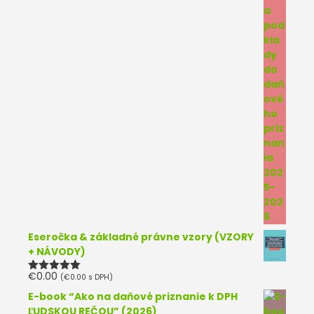
Eseročka & základné právne vzory (VZORY
+ NÁVODY)
€
0.00
(
€
0.00
s DPH)
Hodnotenie
5.00
z 5
E-book “Ako na daňové priznanie k DPH
ĽUDSKOU REČOU” (2026)