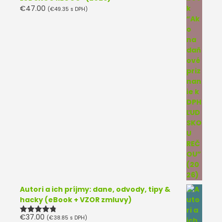
€
47.00
(
€
49.35
s DPH)
Autori a ich príjmy: dane, odvody, tipy &
hacky (eBook + VZOR zmluvy)
€
37.00
(
€
38.85
s DPH)
Hodnotenie