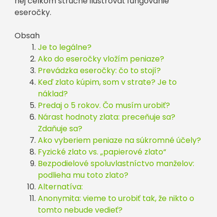
nej celkom stručne ilustrovať fungovanie
eseročky.
Obsah
Je to legálne?
Ako do eseročky vložím peniaze?
Prevádzka eseročky: čo to stojí?
Keď zlato kúpim, som v strate? Je to
náklad?
Predaj o 5 rokov. Čo musím urobiť?
Nárast hodnoty zlata: preceňuje sa?
Zdaňuje sa?
Ako vyberiem peniaze na súkromné účely?
Fyzické zlato vs. „papierové zlato“
Bezpodielové spoluvlastníctvo manželov:
podlieha mu toto zlato?
Alternatíva:
Anonymita: vieme to urobiť tak, že nikto o
tomto nebude vedieť?