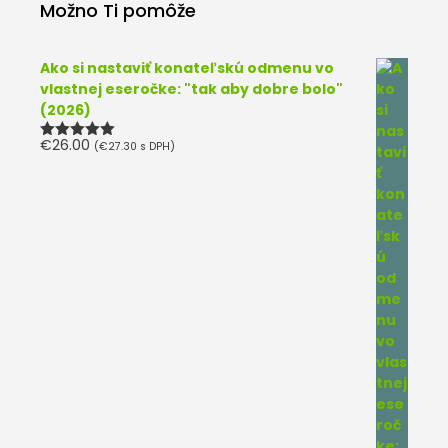
Možno Ti pomôže
Ako si nastaviť konateľskú odmenu vo
vlastnej eseročke: "tak aby dobre bolo"
(2026)
€
26.00
(
€
27.30
s DPH)
Hodnotenie
5.00
z 5