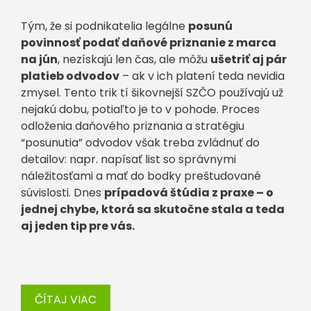
Tým, že si podnikatelia legálne
posunú
povinnosť podať daňové priznanie z marca
na jún
, nezískajú len čas, ale môžu
ušetriť aj pár
platieb odvodov
– ak v ich platení teda nevidia
zmysel. Tento trik tí šikovnejší SZČO používajú už
nejakú dobu, potiaľto je to v pohode. Proces
odloženia daňového priznania a stratégiu
“posunutia” odvodov však treba zvládnuť do
detailov: napr. napísať list so správnymi
náležitosťami a mať do bodky preštudované
súvislosti. Dnes
prípadová štúdia z praxe – o
jednej chybe, ktorá sa skutočne stala a teda
aj jeden tip pre vás.
ČÍTAJ VIAC