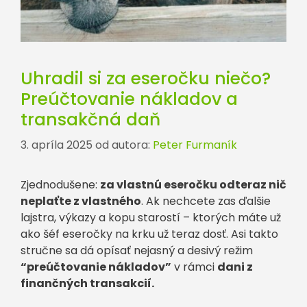
Uhradil si za eseročku niečo?
Preúčtovanie nákladov a
transakčná daň
3. apríla 2025
od autora:
Peter Furmaník
Zjednodušene:
za vlastnú eseročku odteraz nič
neplaťte z vlastného
. Ak nechcete zas ďalšie
lajstra, výkazy a kopu starostí – ktorých máte už
ako šéf eseročky na krku už teraz dosť. Asi takto
stručne sa dá opísať nejasný a desivý režim
“preúčtovanie nákladov”
v rámci
dani z
finančných transakcií.