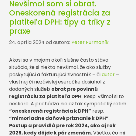
Nevšimol som si obrat.
Oneskorená registrácia za
platiteľa DPH: tipy a triky z
praxe
24. apríla 2024
od autora:
Peter Furmaník
Akosi sa v mojom okolí slušne často stáva
situácia, že si niekto nevšimol, že ako služby
poskytujúci a fakturujúci živnostník – či
autor
–
vlastnej či nezávislej eseročke dosiahol z
dodaných služieb
obrat pre povinnú
registráciu za platiteľa DPH
. Resp: všimol si to
neskoro. A prichádza nie až tak sympatický režim
“oneskorená registrácia k DPH”
resp.
“mimoriadne daňové priznanie k DPH”
.
Postup a pravidlá pre rok 2024, ako aj rok
2025, kedy dôjde k pár zmenám.
Všetko, čo mi