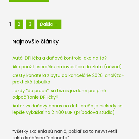
Stránka
Stránka
Stránka
1
2
3
Ďalšia
→
Najnovšie články
Autá, DPHčka a daňová kontrola: ako na to?
Ako použiť eseročku na investíciu do zlata (návod)
Cesty konateľa z bytu do kancelárie 2026: analýza+
praktická tabuľka
Jazdy “do práce”: sú biznis jazdami pre plné
odpočítanie DPHčky?
Autor vs daňový bonus na deti: prečo je niekedy sa
lepšie vykašlať na 2 400 EUR (prípadová štúdia)
“Všetky školenia sú nanič, pokiaľ sa to nevysvetlí
takto krááásne “polopate”.