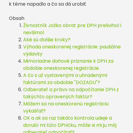
k téme napadlo a čo sa dá urobiť.
Obsah
Živnostník Jožko obrat pre DPH prešvihol i
nevšimol
Aké sú ďalšie kroky?
Výhoda oneskorenej registrácie: paušálne
výdavky
Mimoriadne daňové priznanie k DPH za
obdobie oneskorenej registrácie
A čo s už vystavenými a uhradenými
faktúrami za obdobie "DOZADU"?
Odberateľ a právo na odpočítanie DPH z
takýchto opravených faktúr?
Môžem sa na oneskorenú registráciu
vykašľať?
OK a ak sa raz takáto kontrola udeje a
dorubí mi túto DPHčku, môže si mi ju môj
odberateľ odpočítať?