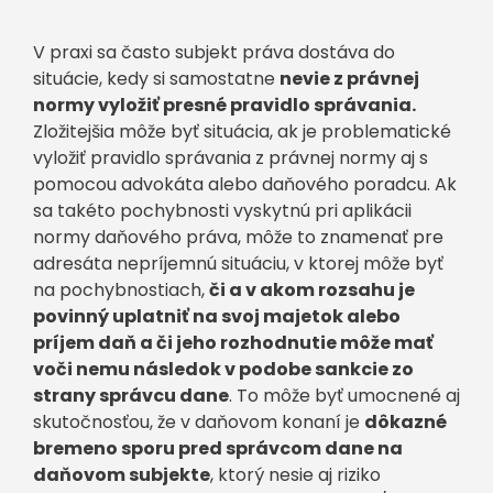
V praxi sa často subjekt práva dostáva do
situácie, kedy si samostatne
nevie z právnej
normy vyložiť presné pravidlo správania.
Zložitejšia môže byť situácia, ak je problematické
vyložiť pravidlo správania z právnej normy aj s
pomocou advokáta alebo daňového poradcu. Ak
sa takéto pochybnosti vyskytnú pri aplikácii
normy daňového práva, môže to znamenať pre
adresáta nepríjemnú situáciu, v ktorej môže byť
na pochybnostiach,
či a v akom rozsahu je
povinný uplatniť na svoj majetok alebo
príjem daň a či jeho rozhodnutie môže mať
voči nemu následok v podobe sankcie zo
strany správcu dane
. To môže byť umocnené aj
skutočnosťou, že v daňovom konaní je
dôkazné
bremeno sporu pred správcom dane na
daňovom subjekte
, ktorý nesie aj riziko