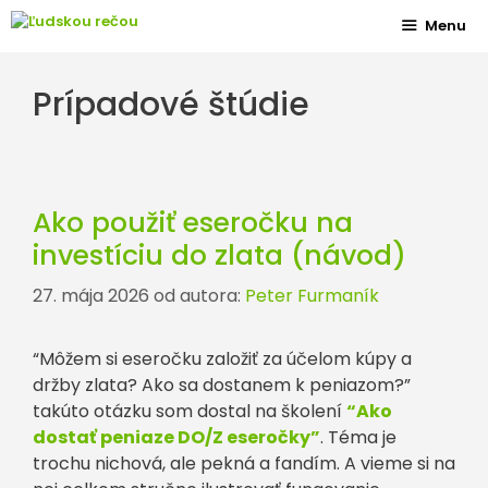
Preskočiť
Menu
na
obsah
Prípadové štúdie
Ako použiť eseročku na
investíciu do zlata (návod)
27. mája 2026
od autora:
Peter Furmaník
“Môžem si eseročku založiť za účelom kúpy a
držby zlata? Ako sa dostanem k peniazom?”
takúto otázku som dostal na školení
“Ako
dostať peniaze DO/Z eseročky”
. Téma je
trochu nichová, ale pekná a fandím. A vieme si na