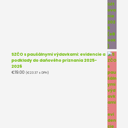
SZČO s paušálnymi výdavkami: evidencie a
podklady do daňového priznania 2025-
2026
€
19.00
(
€
23.37
s DPH)