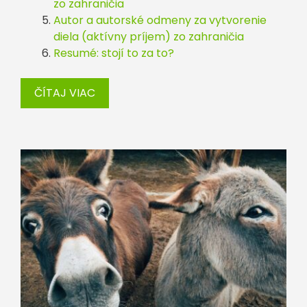
zo zahraničia
Autor a autorské odmeny za vytvorenie
diela (aktívny príjem) zo zahraničia
Resumé: stojí to za to?
ČÍTAJ VIAC