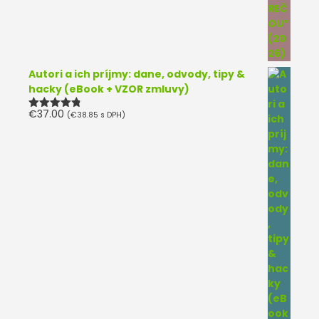
Autori a ich príjmy: dane, odvody, tipy &
hacky (eBook + VZOR zmluvy)
€
37.00
(
€
38.85
s DPH)
Hodnotenie
4.75
z 5