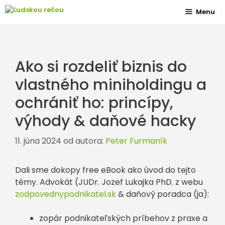
Preskočiť
Menu
na
obsah
Ako si rozdeliť biznis do
vlastného miniholdingu a
ochrániť ho: princípy,
výhody & daňové hacky
11. júna 2024
od autora:
Peter Furmaník
Dali sme dokopy free eBook ako úvod do tejto
témy. Advokát (JUDr. Jozef Lukajka PhD. z webu
zodpovednypodnikatel.sk
& daňový poradca (ja):
zopár podnikateľských príbehov z praxe a