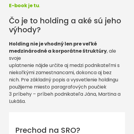
E-book je tu
.
Čo je to holding a aké sú jeho
výhody?
Holding nie je vhodný len pre veľké
medzinárodné a korporátne štruktúry
, ale
svoje
uplatnenie nájde určite aj medzi podnikateľmi s
niekoľkými zamestnancami, dokonca aj bez
nich. Pre základný popis a vysvetlenie holdingu
použijeme miesto paragrafových poučiek
3 príbehy – príbeh podnikateľa Jána, Martina a
Lukáša.
Prechod na SRO?