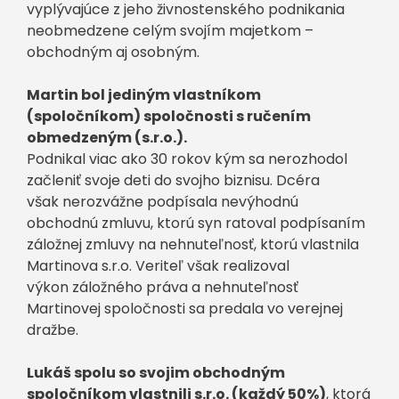
vyplývajúce z jeho živnostenského podnikania
neobmedzene celým svojím majetkom –
obchodným aj osobným.
Martin bol jediným vlastníkom
(spoločníkom) spoločnosti s ručením
obmedzeným (s.r.o.).
Podnikal viac ako 30 rokov kým sa nerozhodol
začleniť svoje deti do svojho biznisu. Dcéra
však nerozvážne podpísala nevýhodnú
obchodnú zmluvu, ktorú syn ratoval podpísaním
záložnej zmluvy na nehnuteľnosť, ktorú vlastnila
Martinova s.r.o. Veriteľ však realizoval
výkon záložného práva a nehnuteľnosť
Martinovej spoločnosti sa predala vo verejnej
dražbe.
Lukáš spolu so svojim obchodným
spoločníkom vlastnili s.r.o. (každý 50%)
, ktorá