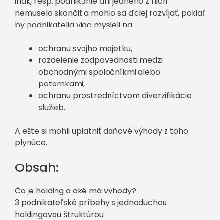
inak, resp. podnikanie ani jedného z nich
nemuselo skončiť a mohlo sa ďalej rozvíjať, pokiaľ
by podnikatelia viac mysleli na
ochranu svojho majetku,
rozdelenie zodpovednosti medzi
obchodnými spoločníkmi alebo
potomkami,
ochranu prostredníctvom diverzifikácie
služieb.
A ešte si mohli uplatniť daňové výhody z toho
plynúce.
Obsah:
Čo je holding a aké má výhody?
3 podnikateľské príbehy s jednoduchou
holdingovou štruktúrou