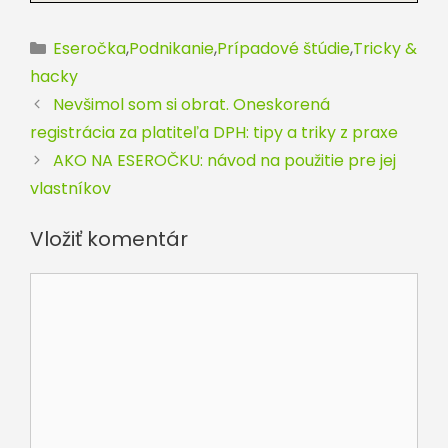
Kategórie
Eseročka
,
Podnikanie
,
Prípadové štúdie
,
Tricky &
hacky
Nevšimol som si obrat. Oneskorená
registrácia za platiteľa DPH: tipy a triky z praxe
AKO NA ESEROČKU: návod na použitie pre jej
vlastníkov
Vložiť komentár
Komentár