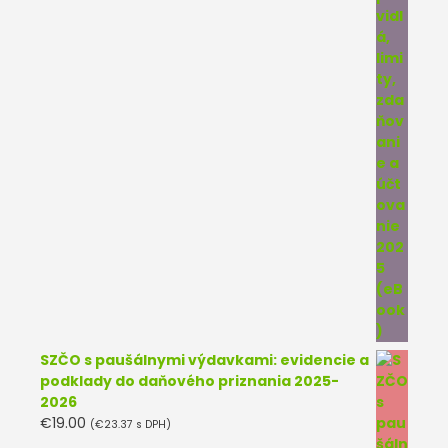
SZČO s paušálnymi výdavkami: evidencie a
podklady do daňového priznania 2025-
2026
€
19.00
(
€
23.37
s DPH)