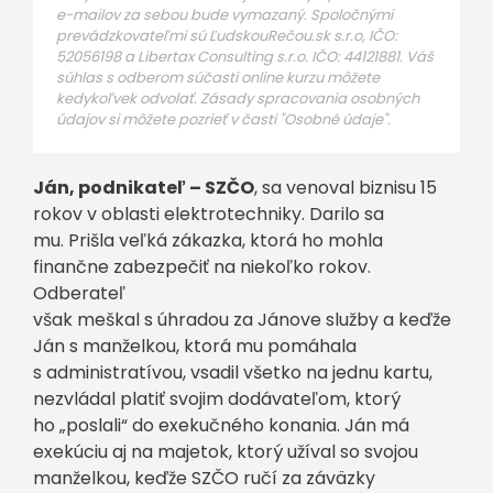
e-mailov za sebou bude vymazaný. Spoločnými
prevádzkovateľmi sú ĽudskouRečou.sk s.r.o, IČO:
52056198 a Libertax Consulting s.r.o. IČO: 44121881. Váš
súhlas s odberom súčastí online kurzu môžete
kedykoľvek odvolať. Zásady spracovania osobných
údajov si môžete pozrieť v časti "Osobné údaje".
Ján, podnikateľ – SZČO
, sa venoval biznisu 15
rokov v oblasti elektrotechniky. Darilo sa
mu. Prišla veľká zákazka, ktorá ho mohla
finančne zabezpečiť na niekoľko rokov.
Odberateľ
však meškal s úhradou za Jánove služby a keďže
Ján s manželkou, ktorá mu pomáhala
s administratívou, vsadil všetko na jednu kartu,
nezvládal platiť svojim dodávateľom, ktorý
ho „poslali“ do exekučného konania. Ján má
exekúciu aj na majetok, ktorý užíval so svojou
manželkou, keďže SZČO ručí za záväzky