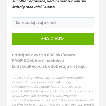
sú "blbo " napísané, ved im nerozumejú ani
štátni pracovníci."
Alena
ÁNO, CHCEM!
Pridaj sa k vyše 9 000 aktívnym
PROFÍKOM, ktorí novinky z
ĽudskouRečou.sk odoberajú a čítajú.
Váš e-mail spracovávam za účelom zasielania
nových článkov, tipov a noviniek z blogu
ĽudskouRečou.sk z oblasti daní, účtovníctva a
podnikateľských zákonov od autora Petra Furmaníka
či spriaznených autorov. E-mail Vám príde
maximálne 6x mesačne a v databáze ho budem mať,
až kým budete otvárať moje e-maily - po neotvorení 5