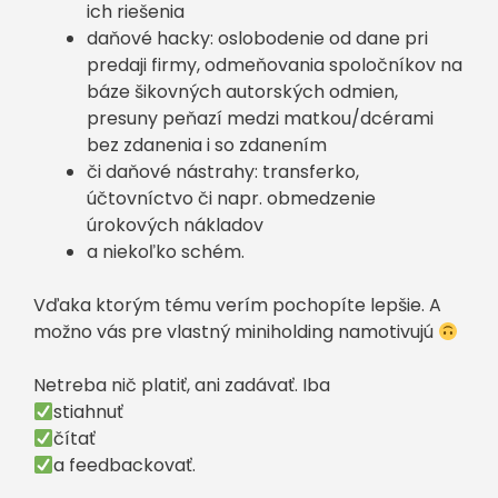
ich riešenia
daňové hacky: oslobodenie od dane pri
predaji firmy, odmeňovania spoločníkov na
báze šikovných autorských odmien,
presuny peňazí medzi matkou/dcérami
bez zdanenia i so zdanením
či daňové nástrahy: transferko,
účtovníctvo či napr. obmedzenie
úrokových nákladov
a niekoľko schém.
Vďaka ktorým tému verím pochopíte lepšie. A
možno vás pre vlastný miniholding namotivujú
Netreba nič platiť, ani zadávať. Iba
stiahnuť
čítať
a feedbackovať.