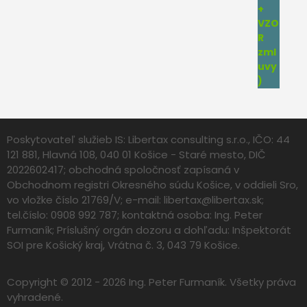
Poskytovateľ služieb IS: Libertax consulting s.r.o., IČO: 44
121 881, Hlavná 108, 040 01 Košice - Staré mesto, DIČ
2022602417; obchodná spoločnosť zapísaná v
Obchodnom registri Okresného súdu Košice, v oddieli Sro,
vo vložke číslo 21769/V; e-mail:
libertax@libertax.sk
;
tel.číslo: 0908 992 787; kontaktná osoba: Ing. Peter
Furmaník; Príslušný orgán dozoru a dohľadu: Inšpektorát
SOI pre Košický kraj, Vrátna č. 3, 043 79 Košice.
Copyright © 2012 - 2026 Ing. Peter Furmaník. Všetky práva
vyhradené.