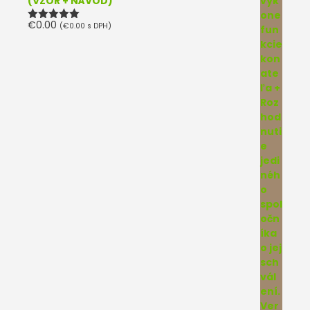
(VZOR + NÁVOD)
€
0.00
(
€
0.00
s DPH)
Hodnotenie
5.00
z 5