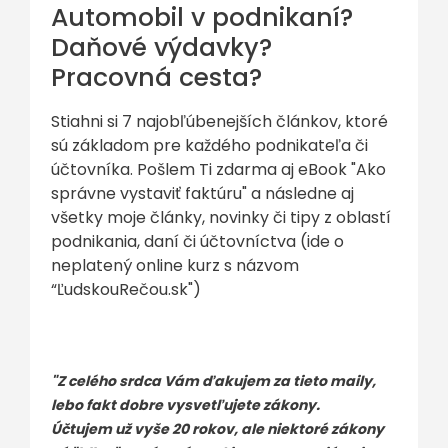
Automobil v podnikaní?
Daňové výdavky?
Pracovná cesta?
Stiahni si 7 najobľúbenejších článkov, ktoré
sú základom pre každého podnikateľa či
účtovníka. Pošlem Ti zdarma aj eBook "Ako
správne vystaviť faktúru" a následne aj
všetky moje články, novinky či tipy z oblastí
podnikania, daní či účtovníctva (ide o
neplatený online kurz s názvom
“ĽudskouRečou.sk")
"Z celého srdca Vám ďakujem za tieto maily,
lebo fakt dobre vysvetľujete zákony.
Účtujem už vyše 20 rokov, ale niektoré zákony