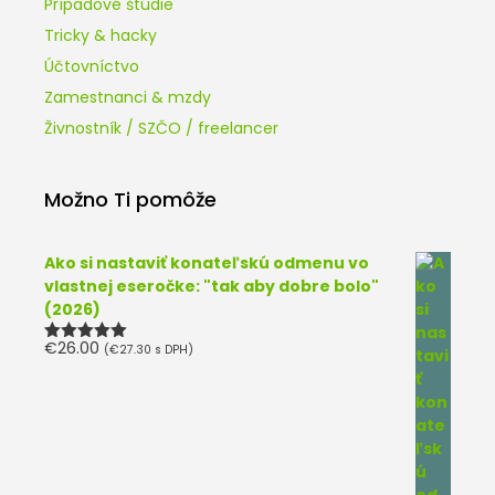
Prípadové štúdie
Tricky & hacky
Účtovníctvo
Zamestnanci & mzdy
Živnostník / SZČO / freelancer
Možno Ti pomôže
Ako si nastaviť konateľskú odmenu vo
vlastnej eseročke: "tak aby dobre bolo"
(2026)
€
26.00
(
€
27.30
s DPH)
Hodnotenie
5.00
z 5