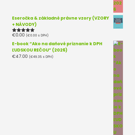
Eseročka & základné právne vzory (VZORY
+ NÁVODY)
€
0.00
(
€
0.00
s DPH)
Hodnotenie
5.00
z 5
E-book “Ako na daňové priznanie k DPH
ĽUDSKOU REČOU” (2026)
€
47.00
(
€
49.35
s DPH)