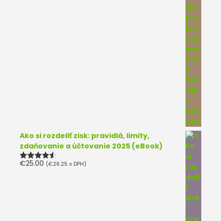
Ako si rozdeliť zisk: pravidlá, limity,
zdaňovanie a účtovanie 2025 (eBook)
€
25.00
(
€
26.25
s DPH)
Hodnotenie
4.50
z 5