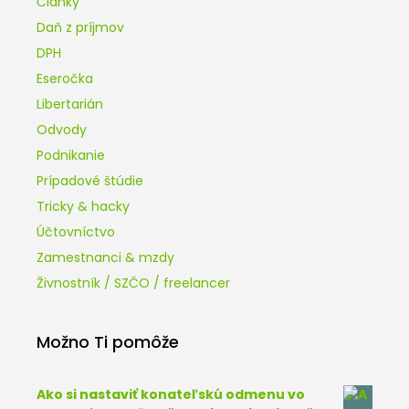
Články
Daň z príjmov
DPH
Eseročka
Libertarián
Odvody
Podnikanie
Prípadové štúdie
Tricky & hacky
Účtovníctvo
Zamestnanci & mzdy
Živnostník / SZČO / freelancer
Možno Ti pomôže
Ako si nastaviť konateľskú odmenu vo