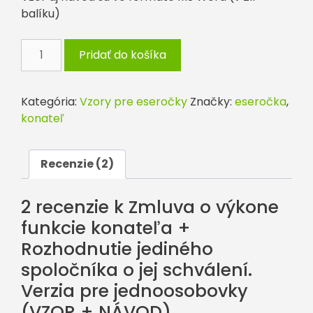
balíku)
množstvo
Pridať do košíka
Zmluva
o
výkone
Kategória:
Vzory pre eseročky
Značky:
eseročka
,
funkcie
konateľ
konateľa
+
Rozhodnutie
Recenzie (2)
jediného
spoločníka
2 recenzie k
Zmluva o výkone
o
funkcie konateľa +
jej
Rozhodnutie jediného
schválení.
Verzia
spoločníka o jej schválení.
pre
Verzia pre jednoosobovky
jednoosobovky
(VZOR + NÁVOD)