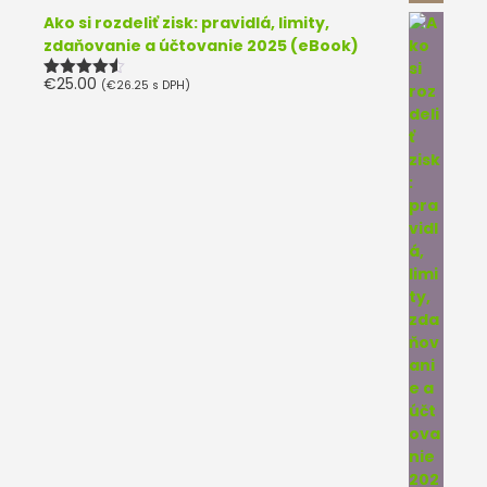
Ako si rozdeliť zisk: pravidlá, limity,
zdaňovanie a účtovanie 2025 (eBook)
€
25.00
(
€
26.25
s DPH)
Hodnotenie
4.50
z 5