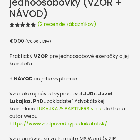
jednoosobovky (VZOR +
NÁVOD)
(
2
recenzie zákazníkov)
Hodnotenie
2
5.00
z 5 na
€
0.00
(
€
0.00
s DPH)
základe
zákazníckych
recenzií
Praktický
VZOR
pre jednoosobové eseročky a jej
konateľa
+
NÁVOD
na jeho vyplnenie
Vzor ako aj návod vypracoval
JUDr. Jozef
Lukajka, PhD.
, zakladateľ Advokátskej
kancelárie
LUKAJKA & PARTNERS s. r. o.
, lektor a
autor webu
https://www.zodpovednypodnikatel.sk/
Vzor aj návod sú vo formáte MS Word (v ZIP