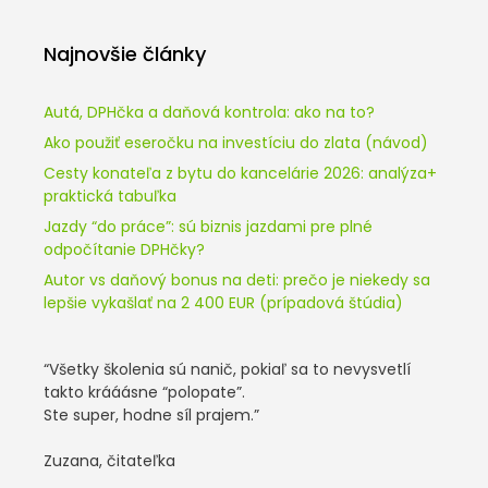
Najnovšie články
Autá, DPHčka a daňová kontrola: ako na to?
Ako použiť eseročku na investíciu do zlata (návod)
Cesty konateľa z bytu do kancelárie 2026: analýza+
praktická tabuľka
Jazdy “do práce”: sú biznis jazdami pre plné
odpočítanie DPHčky?
Autor vs daňový bonus na deti: prečo je niekedy sa
lepšie vykašlať na 2 400 EUR (prípadová štúdia)
“Všetky školenia sú nanič, pokiaľ sa to nevysvetlí
takto krááásne “polopate”.
Ste super, hodne síl prajem.”
Zuzana, čitateľka