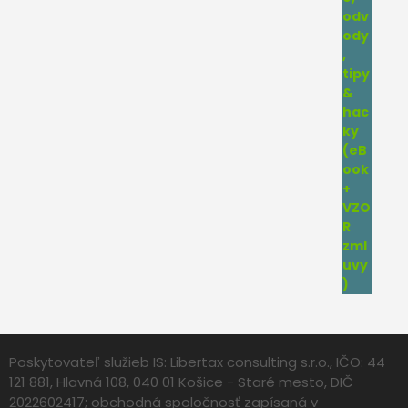
Poskytovateľ služieb IS: Libertax consulting s.r.o., IČO: 44
121 881, Hlavná 108, 040 01 Košice - Staré mesto, DIČ
2022602417; obchodná spoločnosť zapísaná v