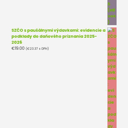
SZČO s paušálnymi výdavkami: evidencie a
podklady do daňového priznania 2025-
2026
€
19.00
(
€
23.37
s DPH)