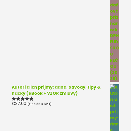
Autori a ich príjmy: dane, odvody, tipy &
hacky (eBook + VZOR zmluvy)
€
37.00
(
€
38.85
s DPH)
Hodnotenie
4.75
z 5