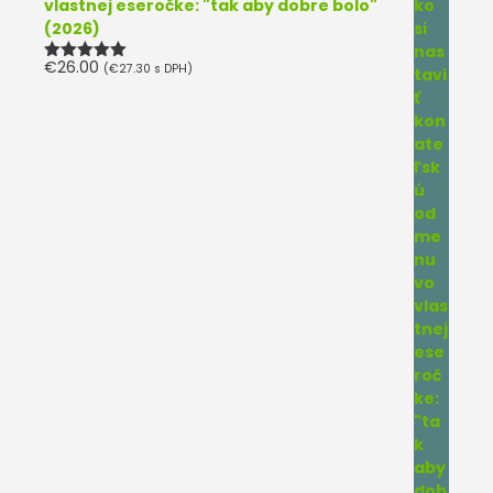
vlastnej eseročke: "tak aby dobre bolo"
(2026)
€
26.00
(
€
27.30
s DPH)
Hodnotenie
5.00
z 5