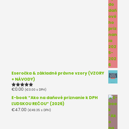
Eseročka & základné právne vzory (VZORY
+ NÁVODY)
€
0.00
(
€
0.00
s DPH)
Hodnotenie
5.00
z 5
E-book “Ako na daňové priznanie k DPH
ĽUDSKOU REČOU” (2026)
€
47.00
(
€
49.35
s DPH)