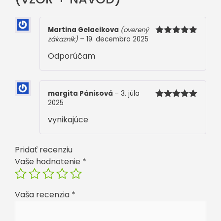
(VZOR
+
NÁVOD)
Martina Gelacikova
(overený
zákazník)
–
19. decembra 2025
Hodnotenie
5
z 5
Odporúčam
margita Pánisová
–
3. júla
2025
Hodnotenie
5
z 5
vynikajúce
Pridať recenziu
Vaše hodnotenie
*
Vaša recenzia
*