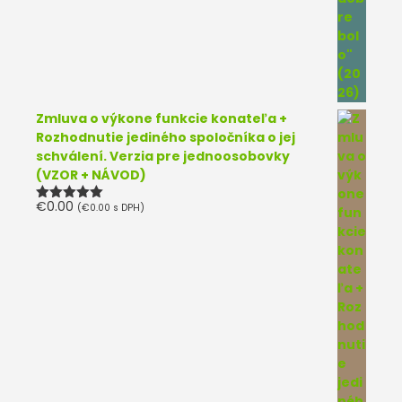
Zmluva o výkone funkcie konateľa +
Rozhodnutie jediného spoločníka o jej
schválení. Verzia pre jednoosobovky
(VZOR + NÁVOD)
€
0.00
(
€
0.00
s DPH)
Hodnotenie
5.00
z 5