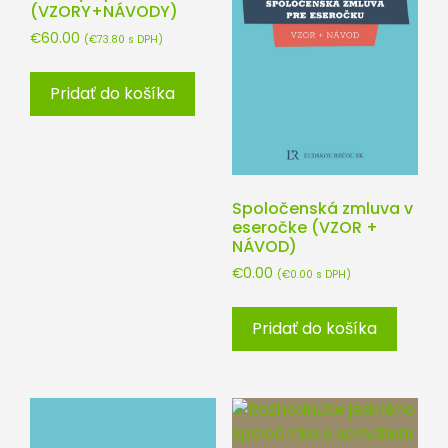
(VZORY+NÁVODY)
€
60.00
(
€
73.80
s DPH)
Pridať do košíka
Spoločenská zmluva v
eseročke (VZOR +
NÁVOD)
€
0.00
(
€
0.00
s DPH)
Pridať do košíka