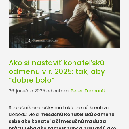
Ako si nastaviť konateľskú
odmenu v r. 2025: tak, aby
“dobre bolo”
26. januára 2025
od autora:
Peter Furmaník
Spoločník eseročky má takú peknú kreatívu
slobodu: vie si
mesačnú konateľskú odmenu
sebe ako konateľa či mesačnú mzdu za
prácu seba ako zamestnanca nastaviť, ako