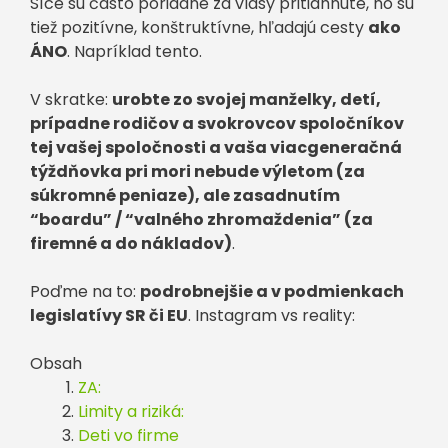
Síce sú často poriadne za vlasy pritiahnuté, no sú
tiež pozitívne, konštruktívne, hľadajú cesty
ako
ÁNO
. Napríklad tento.
V skratke:
urobte zo svojej manželky, detí,
prípadne rodičov a svokrovcov spoločníkov
tej vašej spoločnosti a vaša viacgeneračná
týždňovka pri mori nebude výletom (za
súkromné peniaze), ale zasadnutím
“boardu” / “valného zhromaždenia” (za
firemné a do nákladov)
.
Poďme na to:
podrobnejšie a v podmienkach
legislatívy SR či EU
. Instagram vs reality:
Obsah
ZA:
Limity a riziká:
Deti vo firme