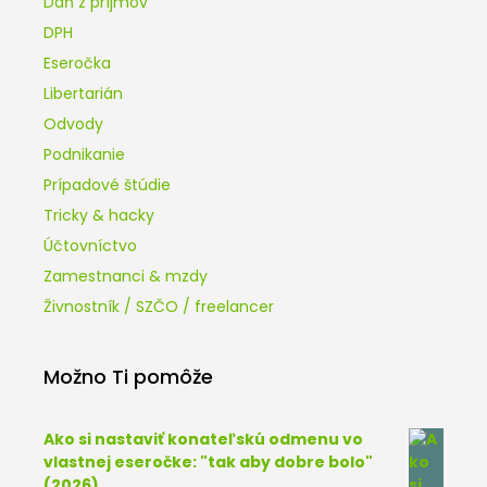
Daň z príjmov
DPH
Eseročka
Libertarián
Odvody
Podnikanie
Prípadové štúdie
Tricky & hacky
Účtovníctvo
Zamestnanci & mzdy
Živnostník / SZČO / freelancer
Možno Ti pomôže
Ako si nastaviť konateľskú odmenu vo
vlastnej eseročke: "tak aby dobre bolo"
(2026)