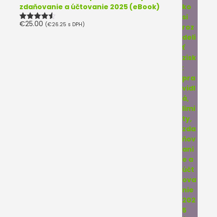
zdaňovanie a účtovanie 2025 (eBook)
€
25.00
(
€
26.25
s DPH)
Hodnotenie
4.50
z 5