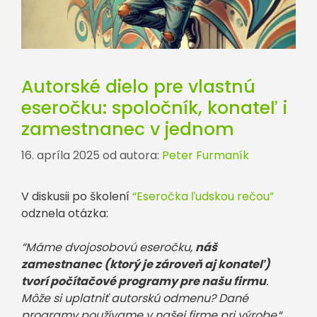
Autorské dielo pre vlastnú
eseročku: spoločník, konateľ i
zamestnanec v jednom
16. apríla 2025
od autora:
Peter Furmaník
V diskusii po školení
“Eseročka ľudskou rečou”
odznela otázka:
“Máme dvojosobovú eseročku,
náš
zamestnanec (ktorý je zároveň aj konateľ)
tvorí počítačové programy pre našu firmu
.
Môže si uplatniť autorskú odmenu? Dané
programy používame v našej firme pri výrobe.
“