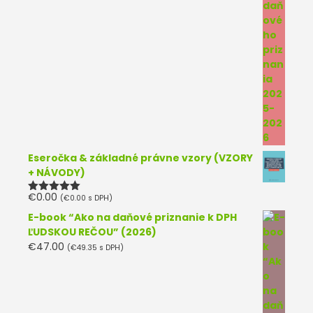
Eseročka & základné právne vzory (VZORY
+ NÁVODY)
€
0.00
(
€
0.00
s DPH)
Hodnotenie
5.00
z 5
E-book “Ako na daňové priznanie k DPH
ĽUDSKOU REČOU” (2026)
€
47.00
(
€
49.35
s DPH)