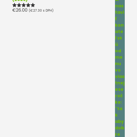
€
26.00
(
€
27.30
s DPH)
Hodnotenie
5.00
z 5