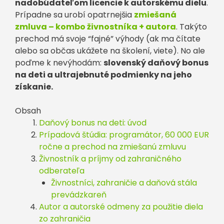
nadobúdateľom licencie k autorskému dielu
.
Prípadne sa urobí opatrnejšia
zmiešaná
zmluva – kombo živnostníka + autora
. Takýto
prechod má svoje “fajné” výhody (ak ma čítate
alebo sa občas ukážete na školení, viete). No ale
poďme k nevýhodám:
slovenský daňový bonus
na deti a ultrajebnuté podmienky na jeho
získanie.
Obsah
Daňový bonus na deti: úvod
Prípadová štúdia: programátor, 60 000 EUR
ročne a prechod na zmiešanú zmluvu
Živnostník a príjmy od zahraničného
odberateľa
Živnostníci, zahraničie a daňová stála
prevádzkareň
Autor a autorské odmeny za použitie diela
zo zahraničia