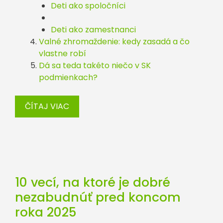
Deti ako spoločníci
Deti ako zamestnanci
Valné zhromaždenie: kedy zasadá a čo
vlastne robí
Dá sa teda takéto niečo v SK
podmienkach?
ČÍTAJ VIAC
10 vecí, na ktoré je dobré
nezabudnúť pred koncom
roka 2025