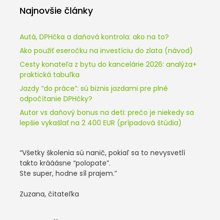
Najnovšie články
Autá, DPHčka a daňová kontrola: ako na to?
Ako použiť eseročku na investíciu do zlata (návod)
Cesty konateľa z bytu do kancelárie 2026: analýza+
praktická tabuľka
Jazdy “do práce”: sú biznis jazdami pre plné
odpočítanie DPHčky?
Autor vs daňový bonus na deti: prečo je niekedy sa
lepšie vykašlať na 2 400 EUR (prípadová štúdia)
“Všetky školenia sú nanič, pokiaľ sa to nevysvetlí
takto krááásne “polopate”.
Ste super, hodne síl prajem.”
Zuzana, čitateľka