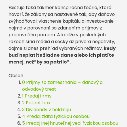
Existuje taká takmer konšpiračná teória, ktorá
hovorí, že zákony sa nastavené tak, aby daňovo
zvýhodňovali vlastnenie kapitálu a investovanie –
najmä v porovnaní so zdanením príjmov z
pracovného pomeru. A keďže v posledných
rokoch šíria médiá a socky až priveľa negativity,
dajme si dnes prehľad vybraných režimov,
kedy
buď neplatíte žiadne dane alebo ich platíte
menej, než”by sa patrilo”.
Obsah
0 Príjmy zo zamestnania = daňový a
odvodový trest
1 Predaj firmy
2 Patent box
3 Dividendy v holdingu
4 Predaj zlata fyzickou osobou
5 Predaj inej hnuteľnej veci fyzickou osobou