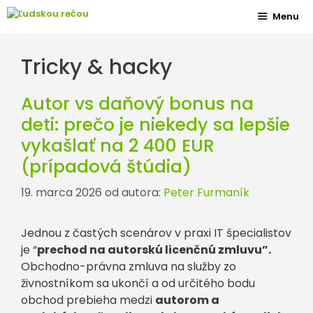
Preskočiť
Menu
na
obsah
Tricky & hacky
Autor vs daňový bonus na
deti: prečo je niekedy sa lepšie
vykašlať na 2 400 EUR
(prípadová štúdia)
19. marca 2026
od autora:
Peter Furmaník
Jednou z častých scenárov v praxi IT špecialistov
je “
prechod na autorskú licenčnú zmluvu”.
Obchodno-právna zmluva na služby zo
živnostníkom sa ukončí a od určitého bodu
obchod prebieha medzi
autorom a