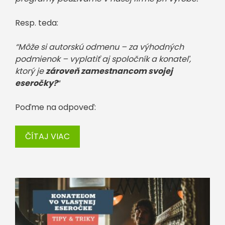
Resp. teda:
“Môže si autorskú odmenu – za výhodných
podmienok – vyplatiť aj spoločník a konateľ,
ktorý je
zároveň zamestnancom svojej
eseročky?
“
Poďme na odpoveď:
ČÍTAJ VIAC