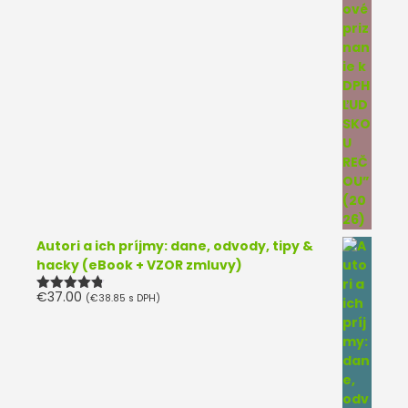
Autori a ich príjmy: dane, odvody, tipy &
hacky (eBook + VZOR zmluvy)
€
37.00
(
€
38.85
s DPH)
Hodnotenie
4.75
z 5