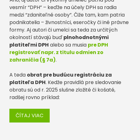
vesmír “DPH” – keďže na účely DPH sa radia
medzi “zdaniteľné osoby”. Čiže tam, kam patria
podnikatelia – živnostníci, eseročky či iné právne
formy. Aj autori či umelci sa teda za určitých
okolností stávajú buď
plnohodnotnými
platiteľmi DPH
alebo sa musia
pre DPH
registrovať napr. z titulu odmien zo
zahraničia (§ 7a)
.
A teda
obrat pre budúcu registráciu za
platiteľa DPH
. Kedže pravidlá pre sledovanie
obratu sú od r. 2025 slušne zložité či košaté,
radšej rovno príklad:
ČÍTAJ VIAC