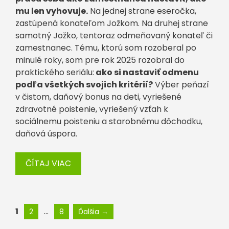
mu len vyhovuje.
Na jednej strane eseročka,
zastúpená konateľom Jožkom. Na druhej strane
samotný Jožko, tentoraz odmeňovaný konateľ či
zamestnanec. Tému, ktorú som rozoberal po
minulé roky, som pre rok 2025 rozobral do
praktického seriálu:
ako si nastaviť odmenu
podľa všetkých svojich kritérií?
Výber peňazí
v čistom, daňový bonus na deti, vyriešené
zdravotné poistenie, vyriešený vzťah k
sociálnemu poisteniu a starobnému dôchodku,
daňová úspora.
ČÍTAJ VIAC
Stránka
Stránka
Stránka
1
…
2
8
Ďalšia
→