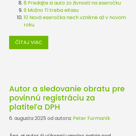
8 Predajte si auto zo živnosti na eseročku
9 Možno Ti treba eKasu
10 Nová eseročka nech vznikne až v novom
roku
ČÍTAJ VIAC
Autor a sledovanie obratu pre
povinnú registráciu za
platiteľa DPH
6. augusta 2025
od autora:
Peter Furmaník
Áno, aj autor či výkonný umelec patria pod