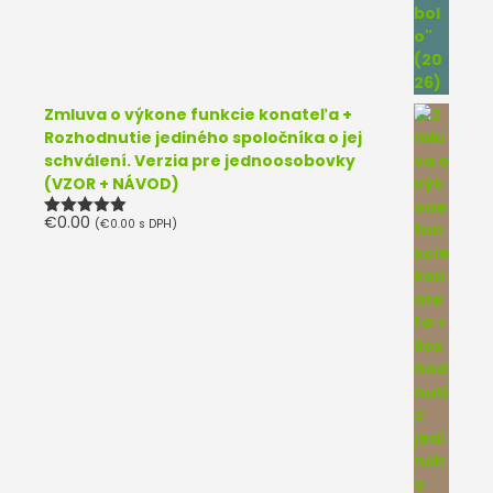
Zmluva o výkone funkcie konateľa +
Rozhodnutie jediného spoločníka o jej
schválení. Verzia pre jednoosobovky
(VZOR + NÁVOD)
€
0.00
(
€
0.00
s DPH)
Hodnotenie
5.00
z 5