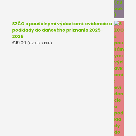
SZČO s paušálnymi výdavkami: evidencie a
podklady do daňového priznania 2025-
2026
€
19.00
(
€
23.37
s DPH)