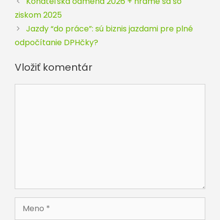
Konateľská odmena 2026 + hráme sa so
ziskom 2025
Jazdy “do práce”: sú biznis jazdami pre plné
odpočítanie DPHčky?
Vložiť komentár
Komentár
Meno