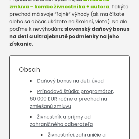
zmluva – kombo živnostníka + autora
. Takýto
prechod má svoje “fajné” výhody (ak ma čítate
alebo sa občas ukážete na školení, viete). No ale
poďme k nevýhodám:
slovenský daňový bonus
na deti a ultrajebnuté podmienky na jeho
získanie.
Obsah
Daňový bonus na deti: úvod
Prípadová štúdia: programátor,
60 000 EUR ročne a prechod na
zmiešanú zmluvu
Živnostník a príjmy od
zahraničného odberateľa
Živnostníci, zahraničie a