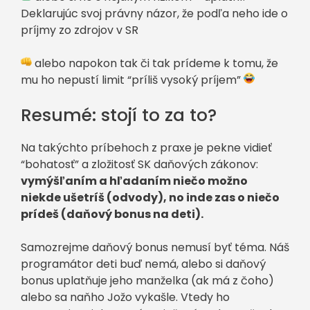
Deklarujúc svoj právny názor, že podľa neho ide o
príjmy zo zdrojov v SR
alebo napokon tak či tak prídeme k tomu, že
mu ho nepustí limit “príliš vysoký príjem”
Resumé: stojí to za to?
Na takýchto príbehoch z praxe je pekne vidieť
“bohatosť” a zložitosť SK daňových zákonov:
vymýšľaním a hľadaním niečo možno
niekde ušetríš (odvody), no inde zas o niečo
prídeš (daňový bonus na deti).
Samozrejme daňový bonus nemusí byť téma. Náš
programátor deti buď nemá, alebo si daňový
bonus uplatňuje jeho manželka (ak má z čoho)
alebo sa naňho Jožo vykašle. Vtedy ho