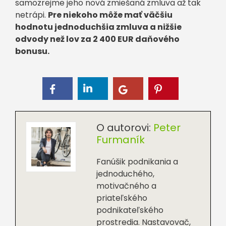
samozrejme jeho nová zmiešaná zmluva až tak
netrápi.
Pre niekoho môže mať väčšiu
hodnotu jednoduchšia zmluva a nižšie
odvody než lov za 2 400 EUR daňového
bonusu.
O autorovi:
Peter
Furmaník
Fanúšik podnikania a
jednoduchého,
motivačného a
priateľského
podnikateľského
prostredia. Nastavovač,