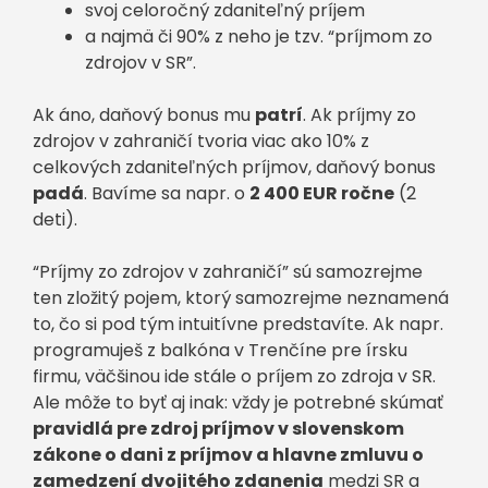
svoj celoročný zdaniteľný príjem
a najmä či 90% z neho je tzv. “príjmom zo
zdrojov v SR”.
Ak áno, daňový bonus mu
patrí
. Ak príjmy zo
zdrojov v zahraničí tvoria viac ako 10% z
celkových zdaniteľných príjmov, daňový bonus
padá
. Bavíme sa napr. o
2 400 EUR ročne
(2
deti).
“Príjmy zo zdrojov v zahraničí” sú samozrejme
ten zložitý pojem, ktorý samozrejme neznamená
to, čo si pod tým intuitívne predstavíte. Ak napr.
programuješ z balkóna v Trenčíne pre írsku
firmu, väčšinou ide stále o príjem zo zdroja v SR.
Ale môže to byť aj inak: vždy je potrebné skúmať
pravidlá pre zdroj príjmov v slovenskom
zákone o dani z príjmov a hlavne zmluvu o
zamedzení dvojitého zdanenia
medzi SR a