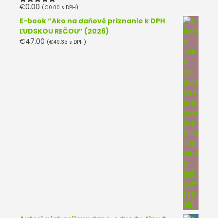
€
0.00
(
€
0.00
s DPH)
Hodnotenie
5.00
z 5
E-book “Ako na daňové priznanie k DPH
ĽUDSKOU REČOU” (2026)
€
47.00
(
€
49.35
s DPH)