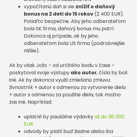
vypočítanú daň si vie
znížiť o daňový
bonus na 2 deti do 15 rokov
(2 400 EUR).
Potiaľto bezpečne. Aby jeho odberateľom
bola SK firma, daňový bonus mu patrí.
Dokonca aj prípade, ak by jeho
odberateľom bola US firma (podrobnejšie
nižšie).
Ak by však Jožo – od určitého bodu v čase –
poskytoval svoje výstupy
ako autor
, čísla by boli
iné. Ak by dokonca využil zmiešanú zmluvu:
živnostník + autor s odmenou za vytvorenie diela
+ autor s odmenou za použitie diela, tak možno
zas iné. Napríklad:
uplatnil by paušálne výdavky
až do 36 000
EUR
odvody by platil buď žiadne alebo iba