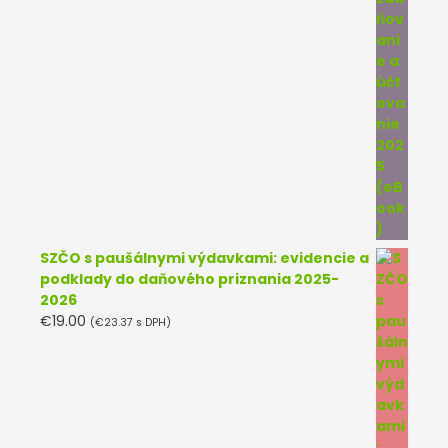
SZČO s paušálnymi výdavkami: evidencie a
podklady do daňového priznania 2025-
2026
€
19.00
(
€
23.37
s DPH)