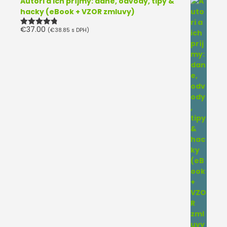
Autori a ich príjmy: dane, odvody, tipy &
hacky (eBook + VZOR zmluvy)
€
37.00
(
€
38.85
s DPH)
Hodnotenie
4.75
z 5