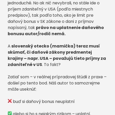
jednoduché. No ak nič nevybrali, no stále ide o
príjem zdaniteľný v USA (podľa miestnych
predpisov), tak podľa toho, ako je limit pre
daňový bonus v SK zákone o dani z príjmov
napísaný, tak
právo na uplatnenie daňového
bonusu autor/rodič nemá.
A
slovenský otecko (mamička) teraz musí
skúmať, či daňové zákony predmentej
krajiny – napr. USA – považujú tieto príjmy za
zdaniteľné v US
. To fakt?
Zatiaľ som – v reálnej prípradovej štúdii z praxe –
došiel po tento bod. Náš autor to samozrejme
môže useknúť:
buď si daňový bonus neuplatní
alebo si ho s nejakým rizikom – uplatní.