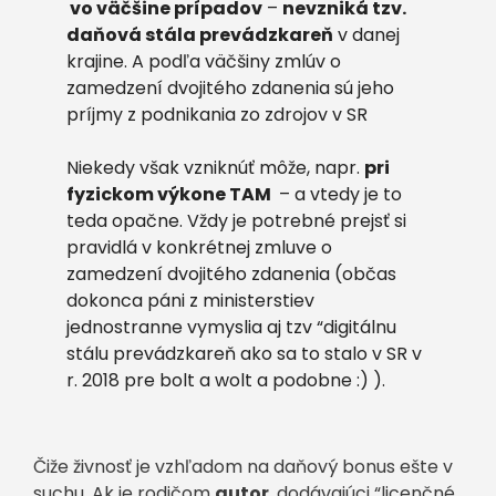
vo väčšine prípadov
–
nevzniká tzv.
daňová stála prevádzkareň
v danej
krajine. A podľa väčšiny zmlúv o
zamedzení dvojitého zdanenia sú jeho
príjmy z podnikania zo zdrojov v SR
Niekedy však vzniknúť môže, napr.
pri
fyzickom výkone TAM
– a vtedy je to
teda opačne. Vždy je potrebné prejsť si
pravidlá v konkrétnej zmluve o
zamedzení dvojitého zdanenia (občas
dokonca páni z ministerstiev
jednostranne vymyslia aj tzv “digitálnu
stálu prevádzkareň ako sa to stalo v SR v
r. 2018 pre bolt a wolt a podobne :) ).
Čiže živnosť je vzhľadom na daňový bonus ešte v
suchu. Ak je rodičom
autor
, dodávajúci “licenčné