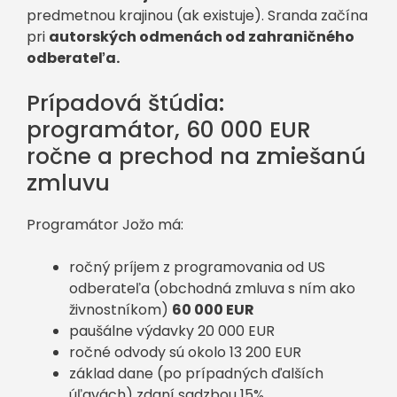
predmetnou krajinou (ak existuje). Sranda začína
pri
autorských odmenách od zahraničného
odberateľa.
Prípadová štúdia:
programátor, 60 000 EUR
ročne a prechod na zmiešanú
zmluvu
Programátor Jožo má:
ročný príjem z programovania od US
odberateľa (obchodná zmluva s ním ako
živnostníkom)
60 000 EUR
paušálne výdavky 20 000 EUR
ročné odvody sú okolo 13 200 EUR
základ dane (po prípadných ďalších
úľavách) zdaní sadzbou 15%