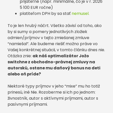
prijateľné (napr. minimálne, čo je v r. 2026
5 100 EUR ročne)
platiteľom DPH by sa stať
nemusel.
To je len hrubý náčrt. Všetko závisí od toho, ako
by si sumy a pomery jednotlivých zložiek
odmien/príjmov v tejto zmiešanej zmluve
“namiešal”. Ale budeme riešiť možno práve vo
Vašej konkrétnej situácii, v tomto článku dnes nie.
Otázka znie:
ak náš optimalizátor Jožo
switchne z obchodno-právnej zmluvy na
autorskú, ostane mu daňový bonus na deti
alebo oň príde?
Niektoré typy príjmov v jeho “mixe” mu ho totiž
prinesú, iné Nie. Rozoberme si ich po jednom:
živnostník, autor s aktívnymi príjmami, autor s
pasívnymi príjmami.