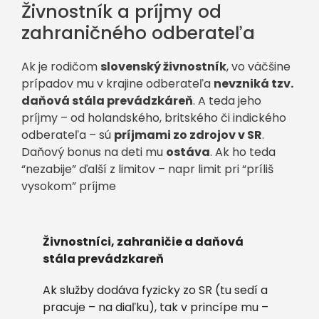
Živnostník a príjmy od
zahraničného odberateľa
Ak je rodičom
slovenský živnostník
, vo väčšine
prípadov mu v krajine odberateľa
nevzniká tzv.
daňová stála prevádzkáreň
. A teda jeho
príjmy – od holandského, britského či indického
odberateľa – sú
príjmami zo zdrojov v SR
.
Daňový bonus na deti mu
ostáva
. Ak ho teda
“nezabije” ďalší z limitov – napr limit pri “príliš
vysokom” príjme
Živnostníci, zahraničie a daňová
stála prevádzkareň
Ak služby dodáva fyzicky zo SR (tu sedí a
pracuje – na diaľku), tak v princípe mu –