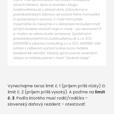
nových článkov, tipov a noviniek z blogu
ĽudskouRečou.sk z oblasti daní, účtovníctva a
podnikateľských zákonov od autora Petra Furmaníka
či spriaznených autorov. E-mail Vám príde
maximálne 6x mesačne a v databáze ho budem mať,
až kým budete otvárať moje e-maily - po neotvorení 5
e-mailov za sebou bude vymazaný. Spoločnými
prevádzkovateľmi sú ĽudskouRečou.sk s.r.o, IČO:
52056198 a Libertax Consulting s.r.o. IČO: 44121881. Váš
súhlas s odberom súčastí online kurzu môžete
kedykoľvek odvolať. Zásady spracovania osobných
údajov si môžete pozrieť v časti "Osobné údaje".
Vynechajme teraz limit č. 1 (príjem príliš nízky) či
limit č. 2 (príjem príliš vysoký). A poďme na
limit
č. 3
. Podľa ktorého musí rodič/rodička –
slovenský daňový rezident – otestovať: