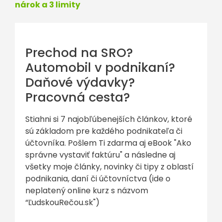
nárok a 3 limity
Prechod na SRO?
Automobil v podnikaní?
Daňové výdavky?
Pracovná cesta?
Stiahni si 7 najobľúbenejších článkov, ktoré
sú základom pre každého podnikateľa či
účtovníka. Pošlem Ti zdarma aj eBook "Ako
správne vystaviť faktúru" a následne aj
všetky moje články, novinky či tipy z oblastí
podnikania, daní či účtovníctva (ide o
neplatený online kurz s názvom
“ĽudskouRečou.sk")