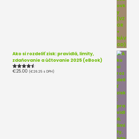
Ako si rozdeliť zisk: pravidlá, limity,
zdaňovanie a účtovanie 2025 (eBook)
€
25.00
(
€
26.25
s DPH)
Hodnotenie
4.50
z 5