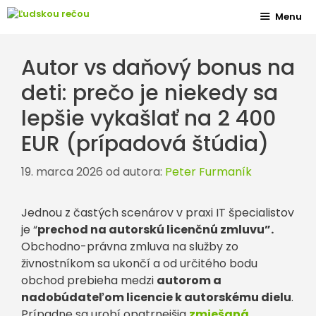
Preskočiť
Menu
na
obsah
Autor vs daňový bonus na
deti: prečo je niekedy sa
lepšie vykašlať na 2 400
EUR (prípadová štúdia)
19. marca 2026
od autora:
Peter Furmaník
Jednou z častých scenárov v praxi IT špecialistov
je “
prechod na autorskú licenčnú zmluvu”.
Obchodno-právna zmluva na služby zo
živnostníkom sa ukončí a od určitého bodu
obchod prebieha medzi
autorom a
nadobúdateľom licencie k autorskému dielu
.
Prípadne sa urobí opatrnejšia
zmiešaná