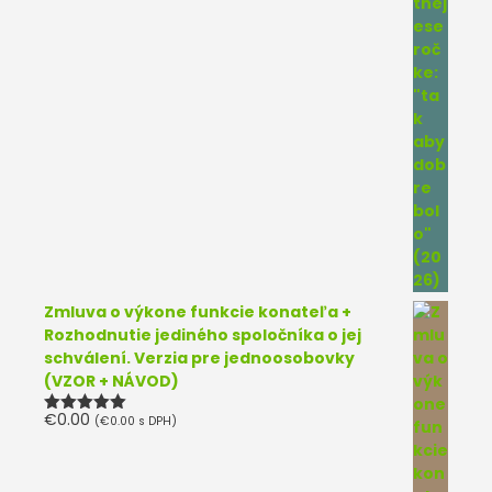
Zmluva o výkone funkcie konateľa +
Rozhodnutie jediného spoločníka o jej
schválení. Verzia pre jednoosobovky
(VZOR + NÁVOD)
€
0.00
(
€
0.00
s DPH)
Hodnotenie
5.00
z 5