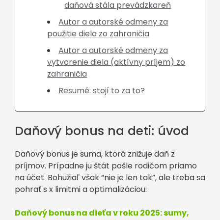
daňová stála prevádzkareň
Autor a autorské odmeny za
použitie diela zo zahraničia
Autor a autorské odmeny za
vytvorenie diela (aktívny príjem) zo
zahraničia
Resumé: stojí to za to?
Daňový bonus na deti: úvod
Daňový bonus je suma, ktorá znižuje daň z
príjmov. Prípadne ju štát pošle rodičom priamo
na účet. Bohužiaľ však “nie je len tak”, ale treba sa
pohrať s x limitmi a optimalizáciou:
Daňový bonus na dieťa v roku 2025: sumy,