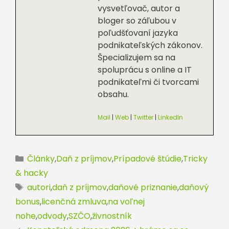
vysvetľovač, autor a
bloger so záľubou v
poľudšťovaní jazyka
podnikateľských zákonov.
Špecializujem sa na
spoluprácu s online a IT
podnikateľmi či tvorcami
obsahu.
Mail
|
Web
|
Twitter
|
LinkedIn
Kategórie
Články
,
Daň z príjmov
,
Prípadové štúdie
,
Tricky
& hacky
Značky
autori
,
daň z príjmov
,
daňové priznanie
,
daňový
bonus
,
licenčná zmluva
,
na voľnej
nohe
,
odvody
,
SZČO
,
živnostník