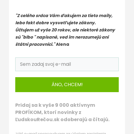
"Z celého srdca Vám ďakujem za tieto maily,
lebo fakt dobre vysvetľujete zákony.
Účtujem už vyše 20 rokov, ale niektoré zákony
sú "blbo " napísané, ved im nerozumejú ani
štátni pracovníci."
Alena
ÁNO, CHCEM!
Pridaj sa k vyše 9 000 aktívnym
PROFÍKOM, ktorí novinky z
ĽudskouRečou.sk odoberajú a čítajú.
Váš e-mail spracovávam za účelom zasielania