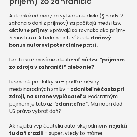
príjem) zo zahraničia
Autorské odmeny za vytvorenie diela (§ 6 ods. 2
zákona o dani z príjmov) sa počítajú medzi tzv.
aktívne príjmy
. Správajú sa rovnako ako príjmy
živnostníka. A teda na ich základe
daňový
bonus autorovi potenciálne patrí.
Len tu si už musíme otestovať:
sú tzv. “príjmom
zo zdroja v zahraničí” alebo nie?
Licenčné poplatky sú – podľa väčšiny
medzinárodných zmlúv –
zdaniteľné často pri
zdroji, na strane vyplácateľa
. Podstatným
pojmom je tuto už
“zdaniteľné”.
Má napríklad
US právo vybrať daň?
Ak nejakú vyplácatelia autorskej odmeny
nejakú
tú daň zrazili
– super, vtedy to máme