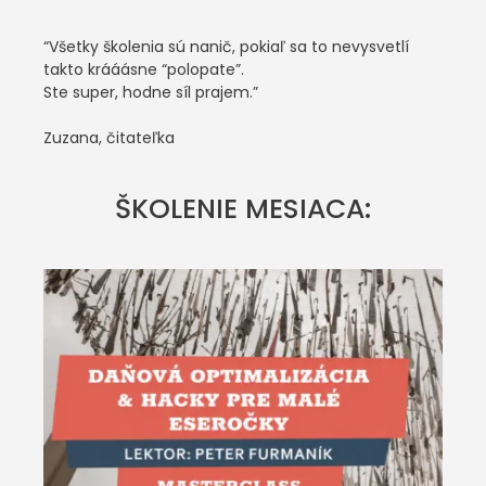
“Všetky školenia sú nanič, pokiaľ sa to nevysvetlí
takto krááásne “polopate”.
Ste super, hodne síl prajem.”
Zuzana, čitateľka
ŠKOLENIE MESIACA: