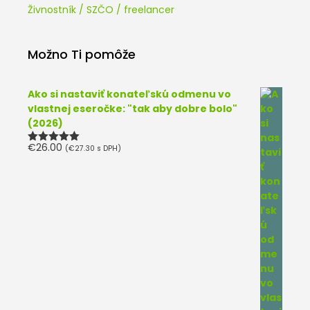
Živnostník / SZČO / freelancer
Možno Ti pomôže
Ako si nastaviť konateľskú odmenu vo
vlastnej eseročke: "tak aby dobre bolo"
(2026)
€
26.00
(
€
27.30
s DPH)
Hodnotenie
5.00
z 5