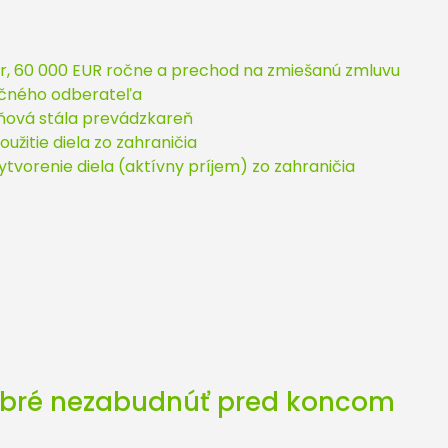
r, 60 000 EUR ročne a prechod na zmiešanú zmluvu
ničného odberateľa
daňová stála prevádzkareň
žitie diela zo zahraničia
tvorenie diela (aktívny príjem) zo zahraničia
 dobré nezabudnúť pred koncom