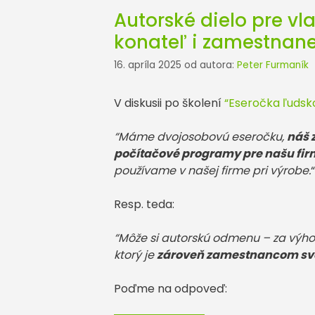
Autorské dielo pre vl
konateľ i zamestnan
16. apríla 2025
od autora:
Peter Furmaník
V diskusii po školení
“Eseročka ľudsk
“Máme dvojosobovú eseročku,
náš 
počítačové programy pre našu fi
používame v našej firme pri výrobe.
“
Resp. teda:
“Môže si autorskú odmenu – za výho
ktorý je
zároveň zamestnancom svo
Poďme na odpoveď: