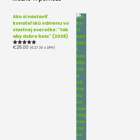
Ako si nastaviť
konateľskú odmenu vo
vlastnej eseročke: "tak
aby dobre bolo" (2026)
€
26.00
(
€
27.30
s DPH)
Hodnotenie
5.00
z 5