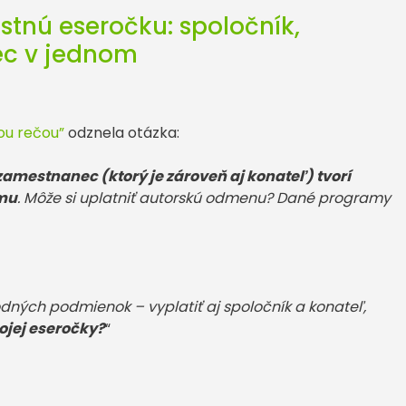
astnú eseročku: spoločník,
ec v jednom
ou rečou”
odznela otázka:
zamestnanec (ktorý je zároveň aj konateľ) tvorí
rmu
. Môže si uplatniť autorskú odmenu? Dané programy
dných podmienok – vyplatiť aj spoločník a konateľ,
jej eseročky?
“