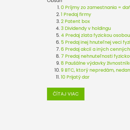
Obsah
0 Príjmy zo zamestnania = da
1 Predaj firmy
2 Patent box
3 Dividendy v holdingu
4 Predaj zlata fyzickou osobou
5 Predaj inej hnuteľnej veci f
6 Predaj akcií a iných cennýc
7 Predaj nehnuteľnosti fyzick
8 Paušálne výdavky živnostník
9 BTC, ktorý nepredám, neda
10 Prijatý dar
ČÍTAJ VIAC