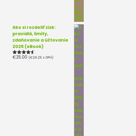
Ako si rozdeliť zisk:
pravidlá, limity,
zdaňovanie a účtovanie
2025 (eBook)
€
25.00
(
€
26.25
s DPH)
Hodnotenie
4.50
z 5