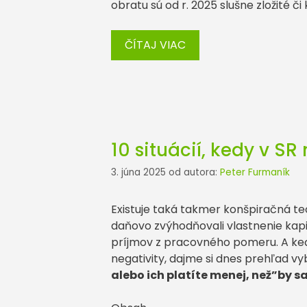
obratu sú od r. 2025 slušne zložité či
ČÍTAJ VIAC
10 situácií, kedy v SR
3. júna 2025
od autora:
Peter Furmaník
Existuje taká takmer konšpiračná teó
daňovo zvýhodňovali vlastnenie kap
príjmov z pracovného pomeru. A keď
negativity, dajme si dnes prehľad v
alebo ich platíte menej, než”by sa