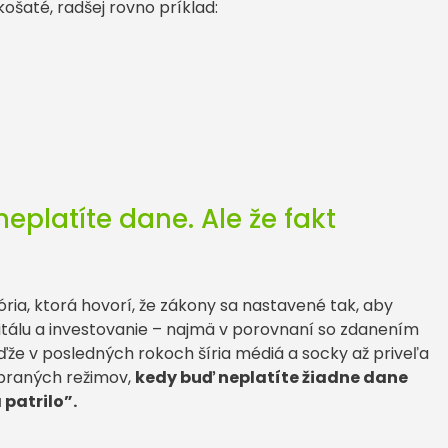
 košaté, radšej rovno príklad:
 neplatíte dane. Ale že fakt
ria, ktorá hovorí, že zákony sa nastavené tak, aby
itálu a investovanie – najmä v porovnaní so zdanením
že v posledných rokoch šíria médiá a socky až priveľa
ybraných režimov,
kedy buď neplatíte žiadne dane
 patrilo”.