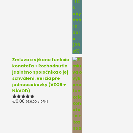
Zmluva o výkone funkcie
konateľa + Rozhodnutie
jediného spoločníka o jej
schválení. Verzia pre
jednoosobovky (VZOR +
NÁVOD)
€
0.00
(
€
0.00
s DPH)
Hodnotenie
5.00
z 5