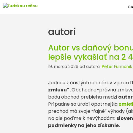
Preskočiť
Čl
na
obsah
autori
Autor vs daňový bonus
lepšie vykašlať na 2
19. marca 2026
od autora:
Peter Furmaník
Jednou z častých scenárov v praxi IT 
zmluvu”.
Obchodno-právna zmluva n
bodu obchod prebieha medzi
autor
Prípadne sa urobí opatrnejšia
zmieš
prechod má svoje “fajné” výhody (ak
No ale poďme k nevýhodám:
sloven
podmienky na jeho získanie.