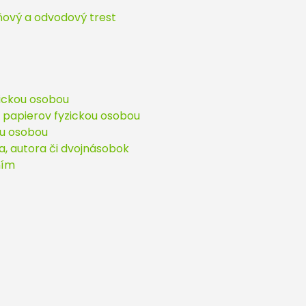
ňový a odvodový trest
yzickou osobou
h papierov fyzickou osobou
ou osobou
a, autora či dvojnásobok
ním