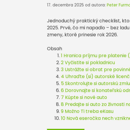
17. decembra 2025
od autora:
Peter Furm
Jednoduchý praktický checklist, kto
2025. Prvé, čo mi napadlo – bez lad
zmeny, ktoré prinesie rok 2026.
Obsah
1 Hranica príjmu pre platenie
2 Vyčistite si pokladnicu
3 Ustrážte si obrat pre povinn
4 Uhraďte (si) autorské lice
5 Skontrolujte si autorskú zm
6 Dorovnajte si konateľskú o
7 Kúpte si nové auto
8 Predajte si auto zo živnosti 
9 Možno Ti treba eKasu
10 Nová eseročka nech vznikn