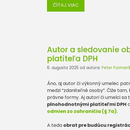
ČÍTAJ VIAC
Autor a sledovanie ob
platiteľa DPH
6. augusta 2025
od autora:
Peter Furmaní
Áno, aj autor či výkonný umelec pat
medzi “zdaniteľné osoby”. Čiže tam, k
právne formy. Aj autori či umelci sa
plnohodnotnými platiteľmi DPH
a
odmien zo zahraničia (§ 7a)
.
A teda
obrat pre budúcu registrác