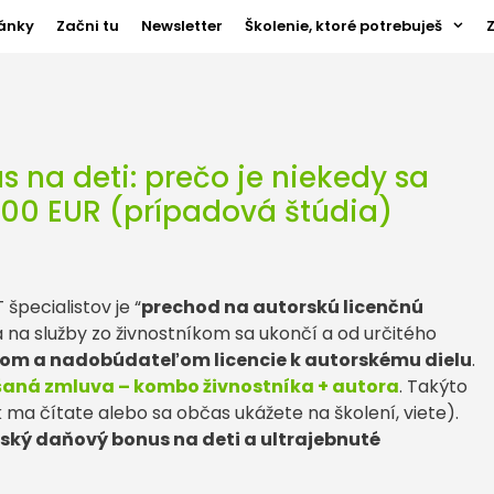
ánky
Začni tu
Newsletter
Školenie, ktoré potrebuješ
 na deti: prečo je niekedy sa
 400 EUR (prípadová štúdia)
špecialistov je “
prechod na autorskú licenčnú
a služby zo živnostníkom sa ukončí a od určitého
om a nadobúdateľom licencie k autorskému dielu
.
aná zmluva – kombo živnostníka + autora
. Takýto
 ma čítate alebo sa občas ukážete na školení, viete).
ský daňový bonus na deti a ultrajebnuté