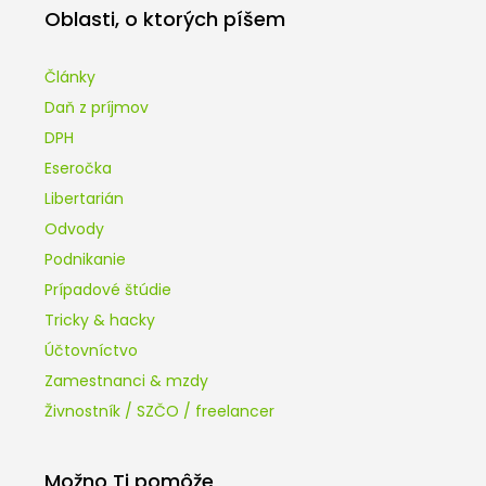
Oblasti, o ktorých píšem
Články
Daň z príjmov
DPH
Eseročka
Libertarián
Odvody
Podnikanie
Prípadové štúdie
Tricky & hacky
Účtovníctvo
Zamestnanci & mzdy
Živnostník / SZČO / freelancer
Možno Ti pomôže