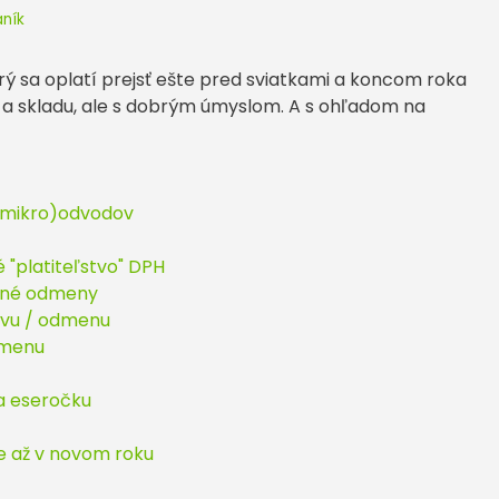
aník
rý sa oplatí prejsť ešte pred sviatkami a koncom roka
u a skladu, ale s dobrým úmyslom. A s ohľadom na
 (mikro)odvodov
é "platiteľstvo" DPH
nčné odmeny
luvu / odmenu
dmenu
na eseročku
e až v novom roku