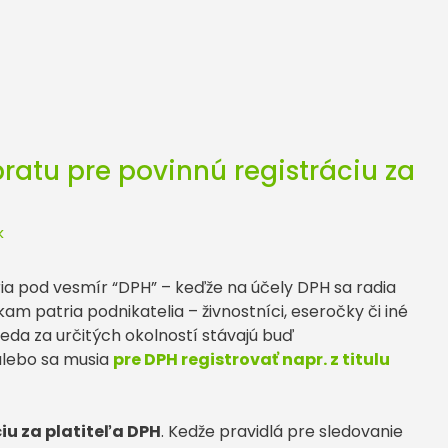
ratu pre povinnú registráciu za
k
ria pod vesmír “DPH” – keďže na účely DPH sa radia
am patria podnikatelia – živnostníci, eseročky či iné
 teda za určitých okolností stávajú buď
lebo sa musia
pre DPH registrovať napr. z titulu
iu za platiteľa DPH
. Kedže pravidlá pre sledovanie