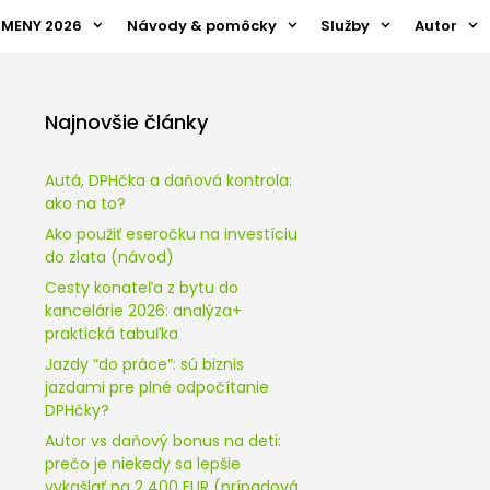
ZMENY 2026
Návody & pomôcky
Služby
Autor
Najnovšie články
Autá, DPHčka a daňová kontrola:
ako na to?
Ako použiť eseročku na investíciu
do zlata (návod)
Cesty konateľa z bytu do
kancelárie 2026: analýza+
praktická tabuľka
Jazdy “do práce”: sú biznis
jazdami pre plné odpočítanie
DPHčky?
Autor vs daňový bonus na deti:
prečo je niekedy sa lepšie
vykašlať na 2 400 EUR (prípadová