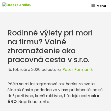
Preskočiť
Menu
na
obsah
Rodinné výlety pri mori
na firmu? Valné
zhromaždenie ako
pracovná cesta v s.r.o.
15. februára 2026
od autora:
Peter Furmaník
Páčia sa mi instagramové tax hacks zo sveta.
Síce sú často poriadne za vlasy pritiahnuté, no sú
tiež pozitívne, konštruktívne, hľadajú cesty
ako
ÁNO
. Napríklad tento.