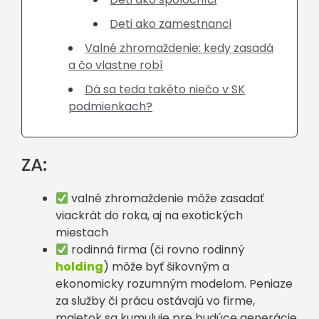
Deti ako zamestnanci
Valné zhromaždenie: kedy zasadá
a čo vlastne robí
Dá sa teda takéto niečo v SK
podmienkach?
ZA:
valné zhromaždenie môže zasadať
viackrát do roka, aj na exotických
miestach
rodinná firma (či rovno rodinný
holding
) môže byť šikovným a
ekonomicky rozumným modelom. Peniaze
za služby či prácu ostávajú vo firme,
majetok sa kumuluje pre budúce generácie