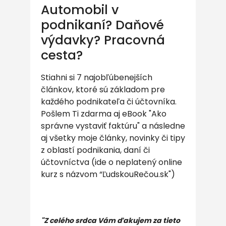
Automobil v
podnikaní? Daňové
výdavky? Pracovná
cesta?
Stiahni si 7 najobľúbenejších
článkov, ktoré sú základom pre
každého podnikateľa či účtovníka.
Pošlem Ti zdarma aj eBook "Ako
správne vystaviť faktúru" a následne
aj všetky moje články, novinky či tipy
z oblastí podnikania, daní či
účtovníctva (ide o neplatený online
kurz s názvom “ĽudskouRečou.sk")
"Z celého srdca Vám ďakujem za tieto