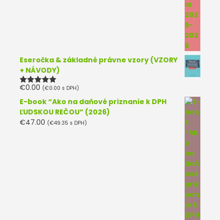
Eseročka & základné právne vzory (VZORY
+ NÁVODY)
€
0.00
(
€
0.00
s DPH)
Hodnotenie
5.00
z 5
E-book “Ako na daňové priznanie k DPH
ĽUDSKOU REČOU” (2026)
€
47.00
(
€
49.35
s DPH)