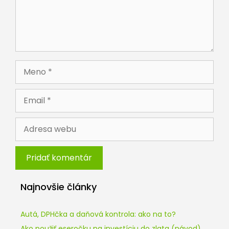
Meno
Email
Adresa
webu
Najnovšie články
Autá, DPHčka a daňová kontrola: ako na to?
Ako použiť eseročku na investíciu do zlata (návod)