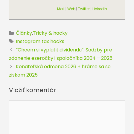
Mail
|
Web
|
Twitter
|
LinkedIn
Kategórie
Články
,
Tricky & hacky
Značky
Instagram tax hacks
“Chcem si vyplatiť dividendu”. Sadzby pre
zdanenie eseročky i spoločníka 2004 – 2025
Konateľská odmena 2026 + hráme sa so
ziskom 2025
Vložiť komentár
Komentár