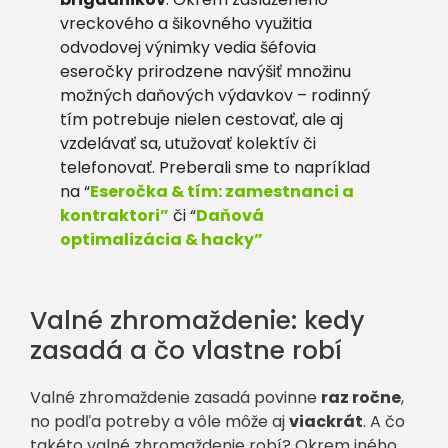
vreckového a šikovného využitia
odvodovej výnimky vedia šéfovia
eseročky prirodzene navýšiť množinu
možných daňových výdavkov – rodinný
tím potrebuje nielen cestovať, ale aj
vzdelávať sa, utužovať kolektív či
telefonovať. Preberali sme to napríklad
na “
Eseročka & tím: zamestnanci a
kontraktori”
či “
Daňová
optimalizácia & hacky”
Valné zhromaždenie: kedy
zasadá a čo vlastne robí
Valné zhromaždenie zasadá povinne
raz ročne
,
no podľa potreby a vôle môže aj
viackrát
. A čo
takéto valné zhromaždenie robí? Okrem iného