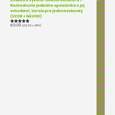
Zmluva o výkone funkcie konateľa +
Rozhodnutie jediného spoločníka o jej
schválení. Verzia pre jednoosobovky
(VZOR + NÁVOD)
€
0.00
(
€
0.00
s DPH)
Hodnotenie
5.00
z 5