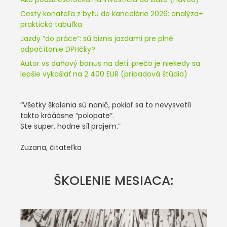
Cesty konateľa z bytu do kancelárie 2026: analýza+
praktická tabuľka
Jazdy “do práce”: sú biznis jazdami pre plné
odpočítanie DPHčky?
Autor vs daňový bonus na deti: prečo je niekedy sa
lepšie vykašlať na 2 400 EUR (prípadová štúdia)
“Všetky školenia sú nanič, pokiaľ sa to nevysvetlí
takto krááásne “polopate”.
Ste super, hodne síl prajem.”
Zuzana, čitateľka
ŠKOLENIE MESIACA: