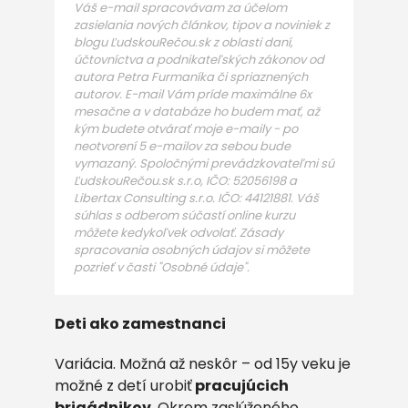
Váš e-mail spracovávam za účelom
zasielania nových článkov, tipov a noviniek z
blogu ĽudskouRečou.sk z oblasti daní,
účtovníctva a podnikateľských zákonov od
autora Petra Furmaníka či spriaznených
autorov. E-mail Vám príde maximálne 6x
mesačne a v databáze ho budem mať, až
kým budete otvárať moje e-maily - po
neotvorení 5 e-mailov za sebou bude
vymazaný. Spoločnými prevádzkovateľmi sú
ĽudskouRečou.sk s.r.o, IČO: 52056198 a
Libertax Consulting s.r.o. IČO: 44121881. Váš
súhlas s odberom súčastí online kurzu
môžete kedykoľvek odvolať. Zásady
spracovania osobných údajov si môžete
pozrieť v časti "Osobné údaje".
Deti ako zamestnanci
Variácia. Možná až neskôr – od 15y veku je
možné z detí urobiť
pracujúcich
brigádnikov
. Okrem zaslúženého