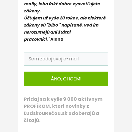
maily, lebo fakt dobre vysvetľujete
zákony.
Účtujem už vyše 20 rokov, ale niektoré
zákony sú "blbo " napísané, ved im
nerozumejú ani štátni
pracovníci."
Alena
ÁNO, CHCEM!
Pridaj sa k vyše 9 000 aktívnym
PROFÍKOM, ktorí novinky z
ĽudskouRečou.sk odoberajú a
čítajú.