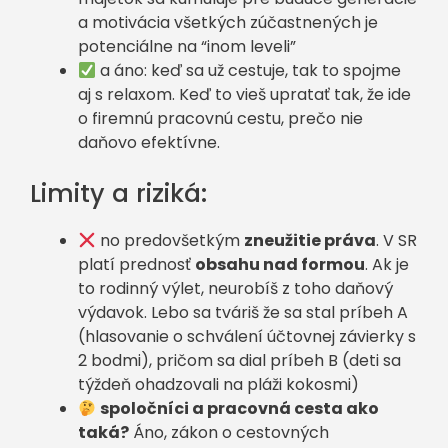
a motivácia všetkých zúčastnených je
potenciálne na “inom leveli”
a áno: keď sa už cestuje, tak to spojme
aj s relaxom. Keď to vieš upratať tak, že ide
o firemnú pracovnú cestu, prečo nie
daňovo efektívne.
Limity a riziká:
no predovšetkým
zneužitie práva
. V SR
platí prednosť
obsahu nad formou
. Ak je
to rodinný výlet, neurobíš z toho daňový
výdavok. Lebo sa tváriš že sa stal príbeh A
(hlasovanie o schválení účtovnej závierky s
2 bodmi), pričom sa dial príbeh B (deti sa
týždeň ohadzovali na pláži kokosmi)
spoločníci a pracovná cesta ako
taká?
Áno, zákon o cestovných