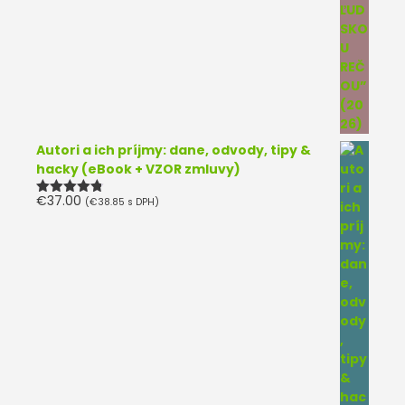
Autori a ich príjmy: dane, odvody, tipy &
hacky (eBook + VZOR zmluvy)
€
37.00
(
€
38.85
s DPH)
Hodnotenie
4.75
z 5