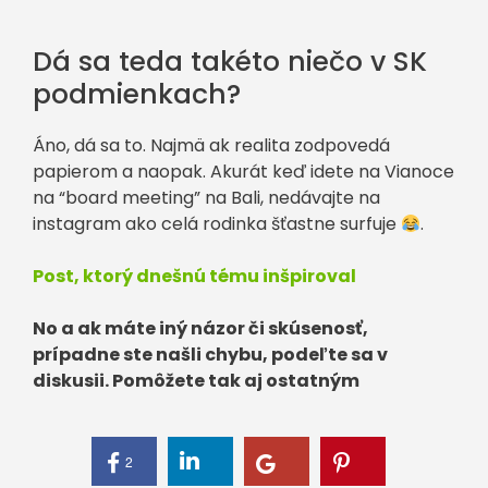
Dá sa teda takéto niečo v SK
podmienkach?
Áno, dá sa to. Najmä ak realita zodpovedá
papierom a naopak. Akurát keď idete na Vianoce
na “board meeting” na Bali, nedávajte na
instagram ako celá rodinka šťastne surfuje
.
Post, ktorý dnešnú tému inšpiroval
No a ak máte iný názor či skúsenosť,
prípadne ste našli chybu, podeľte sa v
diskusii. Pomôžete tak aj ostatným
2