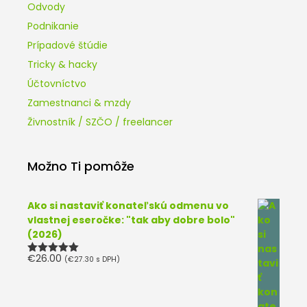
Odvody
Podnikanie
Prípadové štúdie
Tricky & hacky
Účtovníctvo
Zamestnanci & mzdy
Živnostník / SZČO / freelancer
Možno Ti pomôže
Ako si nastaviť konateľskú odmenu vo
vlastnej eseročke: "tak aby dobre bolo"
(2026)
€
26.00
(
€
27.30
s DPH)
Hodnotenie
5.00
z 5