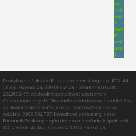
Poskytovateľ služieb IS: Libertax consulting s.r.o., IČO: 44
121 881, Hlavná 108, 040 01 Košice - Staré mesto, DIČ
2022602417; obchodná spoločnosť zapísaná v
Obchodnom registri Okresného súdu Košice, v oddieli Sro,
vo vložke číslo 21769/V; e-mail:
libertax@libertax.sk
;
tel.číslo: 0908 992 787; kontaktná osoba: Ing. Peter
Furmaník; Príslušný orgán dozoru a dohľadu: Inšpektorát
SOI pre Košický kraj, Vrátna č. 3, 043 79 Košice.