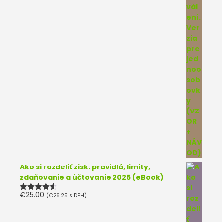
Ako si rozdeliť zisk: pravidlá, limity,
zdaňovanie a účtovanie 2025 (eBook)
€
25.00
(
€
26.25
s DPH)
Hodnotenie
4.50
z 5