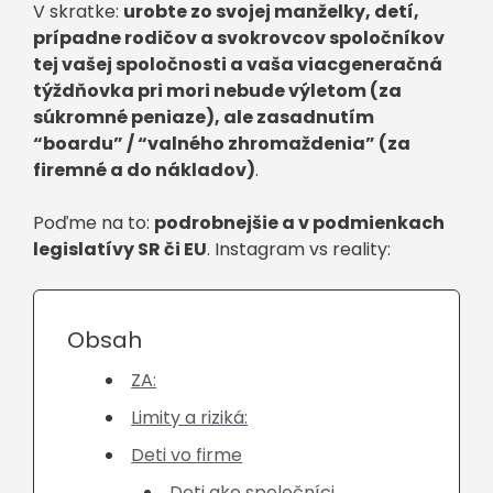
V skratke:
urobte zo svojej manželky, detí,
prípadne rodičov a svokrovcov spoločníkov
tej vašej spoločnosti a vaša viacgeneračná
týždňovka pri mori nebude výletom (za
súkromné peniaze), ale zasadnutím
“boardu” / “valného zhromaždenia” (za
firemné a do nákladov)
.
Poďme na to:
podrobnejšie a v podmienkach
legislatívy SR či EU
. Instagram vs reality:
Obsah
ZA:
Limity a riziká:
Deti vo firme
Deti ako spoločníci