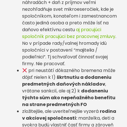
náhradách + daň z príjmov veľmi
nezohľadňuje svet mikroeseročiek, kde je
spoločníkom, konateľom i zamestnancom
často jediná osoba a preto môže ísť na
daňovo efektívnu cestu
aj pracujúci
spoločník pracujúci bez pracovnej zmluvy
.
No v prípade rady/valnej hromady idú
spoločníci v postavení “majitelia /
podieľnici”. Tj schvaľovať činnosť svojej
firmy. Nie pracovať.
pri neustátí dôkazného bremena môže
dôjsť nielen k 1)
škrtnutiu a dodaneniu
predmetných daňových nákladov
,
vrátane sankcií, ale aj 2) k
dodaneniu
týchto súm ako nepeňažného benefitu
na strane predmetných FO
zložitejšie, ale uveriteľnejšie vyzerá
rodina
v akciovej spoločnosti:
manželka, deti a
svokra budú vlastniť časť firmy a zároveň