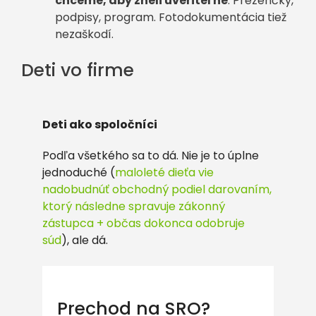
chceme, aby zneli uveriteľne
. Prezenčky,
podpisy, program. Fotodokumentácia tiež
nezaškodí.
Deti vo firme
Deti ako spoločníci
Podľa všetkého sa to dá. Nie je to úplne
jednoduché (
maloleté dieťa vie
nadobudnúť obchodný podiel darovaním,
ktorý následne spravuje zákonný
zástupca + občas dokonca odobruje
súd
), ale dá.
Prechod na SRO?