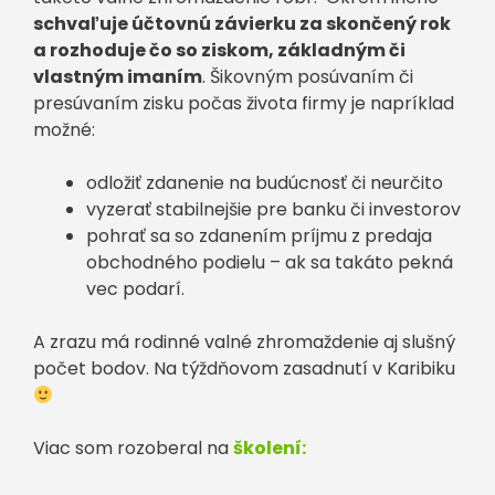
schvaľuje účtovnú závierku za skončený rok
a rozhoduje čo so ziskom, základným či
vlastným imaním
. Šikovným posúvaním či
presúvaním zisku počas života firmy je napríklad
možné:
odložiť zdanenie na budúcnosť či neurčito
vyzerať stabilnejšie pre banku či investorov
pohrať sa so zdanením príjmu z predaja
obchodného podielu – ak sa takáto pekná
vec podarí.
A zrazu má rodinné valné zhromaždenie aj slušný
počet bodov. Na týždňovom zasadnutí v Karibiku
Viac som rozoberal na
školení: