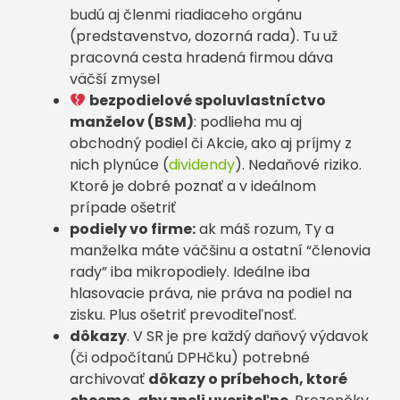
budú aj členmi riadiaceho orgánu
(predstavenstvo, dozorná rada). Tu už
pracovná cesta hradená firmou dáva
väčší zmysel
bezpodielové spoluvlastníctvo
manželov (BSM)
: podlieha mu aj
obchodný podiel či Akcie, ako aj príjmy z
nich plynúce (
dividendy
). Nedaňové riziko.
Ktoré je dobré poznať a v ideálnom
prípade ošetriť
podiely vo firme:
ak máš rozum, Ty a
manželka máte väčšinu a ostatní “členovia
rady” iba mikropodiely. Ideálne iba
hlasovacie práva, nie práva na podiel na
zisku. Plus ošetriť prevoditeľnosť.
dôkazy
. V SR je pre každý daňový výdavok
(či odpočítanú DPHčku) potrebné
archivovať
dôkazy o príbehoch, ktoré