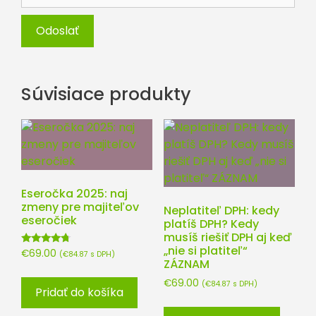
Súvisiace produkty
Eseročka 2025: naj
zmeny pre majiteľov
Neplatiteľ DPH: kedy
eseročiek
platíš DPH? Kedy
musíš riešiť DPH aj keď
„nie si platiteľ“
Hodnotenie
€
69.00
(
€
84.87
s DPH)
4.50
ZÁZNAM
z 5
€
69.00
(
€
84.87
s DPH)
Pridať do košíka