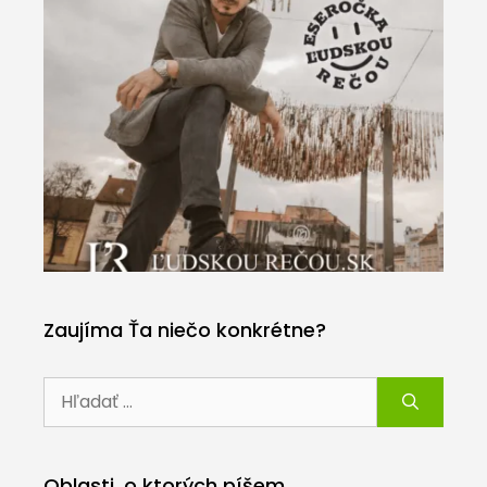
Zaujíma Ťa niečo konkrétne?
Hľadať:
Oblasti, o ktorých píšem