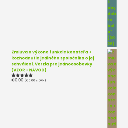
Zmluva o výkone funkcie konateľa +
Rozhodnutie jediného spoločníka o jej
schválení. Verzia pre jednoosobovky
(VZOR + NÁVOD)
€
0.00
(
€
0.00
s DPH)
Hodnotenie
5.00
z 5