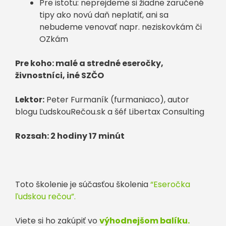
Pre istotu: neprejdeme si žiadne zaručené
tipy ako novú daň neplatiť, ani sa
nebudeme venovať napr. neziskovkám či
OZkám
Pre koho: malé a stredné eseročky,
živnostníci, iné SZČO
Lektor:
Peter Furmaník (furmaniaco), autor
blogu ĽudskouRečou.sk a šéf Libertax Consulting
Rozsah: 2 hodiny 17 minút
Toto školenie je súčasťou školenia
“Eseročka
ľudskou rečou”.
Viete si ho zakúpiť vo
výhodnejšom balíku.