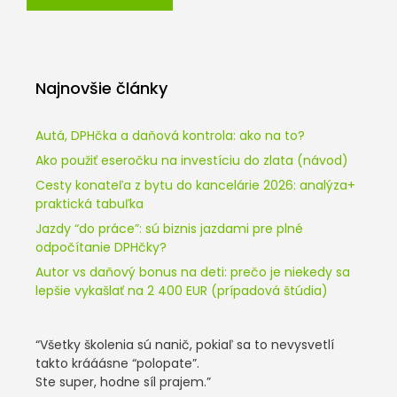
Najnovšie články
Autá, DPHčka a daňová kontrola: ako na to?
Ako použiť eseročku na investíciu do zlata (návod)
Cesty konateľa z bytu do kancelárie 2026: analýza+
praktická tabuľka
Jazdy “do práce”: sú biznis jazdami pre plné
odpočítanie DPHčky?
Autor vs daňový bonus na deti: prečo je niekedy sa
lepšie vykašlať na 2 400 EUR (prípadová štúdia)
“Všetky školenia sú nanič, pokiaľ sa to nevysvetlí
takto krááásne “polopate”.
Ste super, hodne síl prajem.”