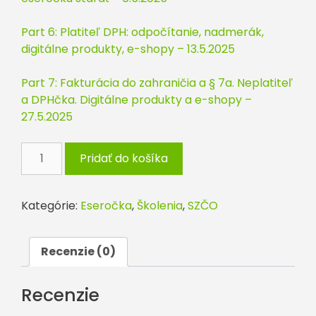
Part 6: Platiteľ DPH: odpočítanie, nadmerák,
digitálne produkty, e-shopy – 13.5.2025
Part 7: Fakturácia do zahraničia a § 7a. Neplatiteľ
a DPHčka. Digitálne produkty a e-shopy –
27.5.2025
množstvo
Pridať do košíka
Eseročka
ľudskou
rečou
Kategórie:
Eseročka
,
Školenia
,
SZČO
part
0:
Ako
Recenzie (0)
prežiť
transakčnú
Recenzie
daň?