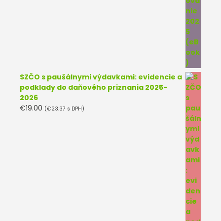
SZČO s paušálnymi výdavkami: evidencie a
podklady do daňového priznania 2025-
2026
€
19.00
(
€
23.37
s DPH)