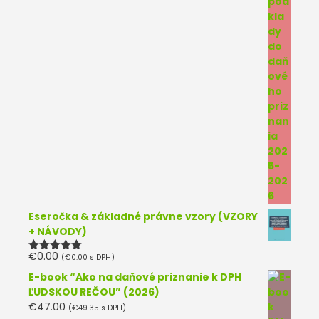
Eseročka & základné právne vzory (VZORY
+ NÁVODY)
€
0.00
(
€
0.00
s DPH)
Hodnotenie
5.00
z 5
E-book “Ako na daňové priznanie k DPH
ĽUDSKOU REČOU” (2026)
€
47.00
(
€
49.35
s DPH)