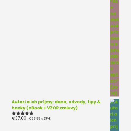
Autori a ich príjmy: dane, odvody, tipy &
hacky (eBook + VZOR zmluvy)
€
37.00
(
€
38.85
s DPH)
Hodnotenie
4.75
z 5