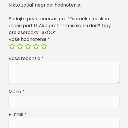
Tipy
Nikto zatiaľ nepridal hodnotenie.
pre
eseročky
Pridajte prvú recenziu pre “Eseročka ľudskou
i
rečou part 0: Ako prežiť transakčnú daň? Tipy
SZČO
pre eseročky i SZČO”
Vaše hodnotenie
*
Vaša recenzia
*
Meno
*
E-mail
*