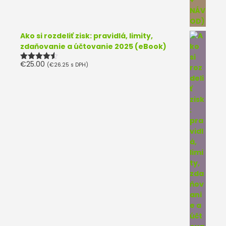
Ako si rozdeliť zisk: pravidlá, limity,
zdaňovanie a účtovanie 2025 (eBook)
€
25.00
(
€
26.25
s DPH)
Hodnotenie
4.50
z 5