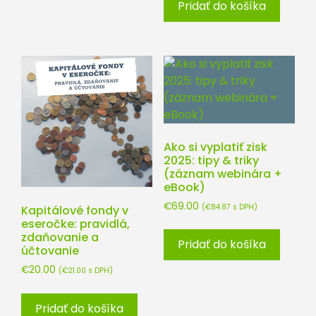
Pridať do košíka
Ako si vyplatiť zisk
2025: tipy & triky
(záznam webinára +
eBook)
€
69.00
(
€
84.87
s DPH)
Kapitálové fondy v
eseročke: pravidlá,
zdaňovanie a
Pridať do košíka
účtovanie
€
20.00
(
€
21.00
s DPH)
Pridať do košíka