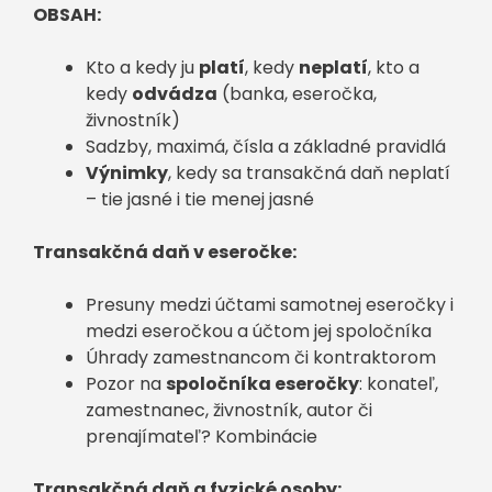
OBSAH:
Kto a kedy ju
platí
, kedy
neplatí
, kto a
kedy
odvádza
(banka, eseročka,
živnostník)
Sadzby, maximá, čísla a základné pravidlá
Výnimky
, kedy sa transakčná daň neplatí
– tie jasné i tie menej jasné
Transakčná daň v eseročke
:
Presuny medzi účtami samotnej eseročky i
medzi eseročkou a účtom jej spoločníka
Úhrady zamestnancom či kontraktorom
Pozor na
spoločníka eseročky
: konateľ,
zamestnanec, živnostník, autor či
prenajímateľ? Kombinácie
Transakčná daň a fyzické osoby
: