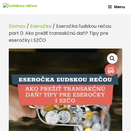
Preskočiť
Menu
na
obsah
Domov
/
Eseročka
/ Eseročka ľudskou rečou
part 0: Ako prežiť transakčnú daň? Tipy pre
eseročky i SZČO