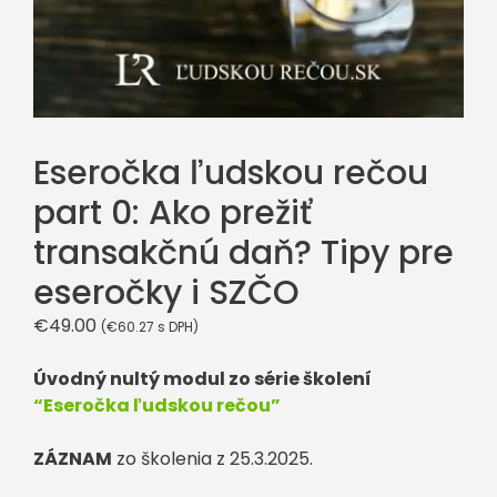
Eseročka ľudskou rečou
part 0: Ako prežiť
transakčnú daň? Tipy pre
eseročky i SZČO
€
49.00
(
€
60.27
s DPH)
Úvodný nultý modul zo série školení
“Eseročka ľudskou rečou”
ZÁZNAM
zo školenia z 25.3.2025.