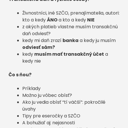
Živnostníci, iné SZČO, prenajímatelia, autori:
kto a kedy
ÁNO
a kto a kedy
NIE
z akých platieb vlastne musím transakčnú
daň odviesť?
kedy mi daň zrazí
banka
a kedy ju musím
odviesť sám?
kedy
musím mať transakčný účet
a
kedy nie
Čo s ňou?
Príklady
Možno ju vôbec obísť?
Ako ju vedia obísť “tí väčší”: pokročilé
úvahy
Tipy pre eseročky a SZČO
A bohužiaľ aj: nejasnosti