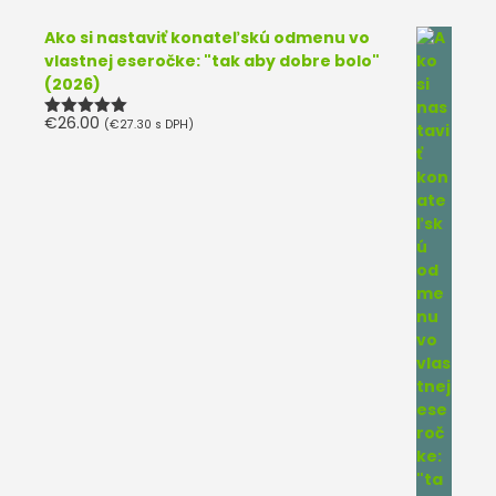
Ako si nastaviť konateľskú odmenu vo
vlastnej eseročke: "tak aby dobre bolo"
(2026)
€
26.00
(
€
27.30
s DPH)
Hodnotenie
5.00
z 5