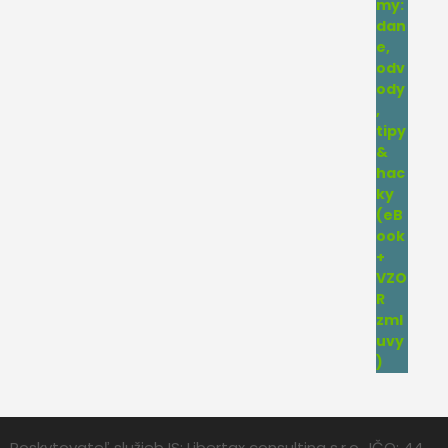
Poskytovateľ služieb IS: Libertax consulting s.r.o., IČO: 44