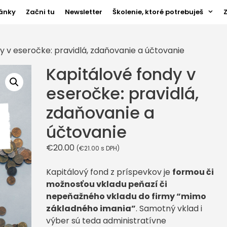
ánky
Začni tu
Newsletter
Školenie, ktoré potrebuješ
y v eseročke: pravidlá, zdaňovanie a účtovanie
Kapitálové fondy v
eseročke: pravidlá,
zdaňovanie a
účtovanie
€
20.00
(
€
21.00
s DPH)
Kapitálový fond z príspevkov je
formou či
možnosťou vkladu peňazí či
nepeňažného vkladu do firmy “mimo
základného imania”
. Samotný vklad i
výber sú teda administratívne