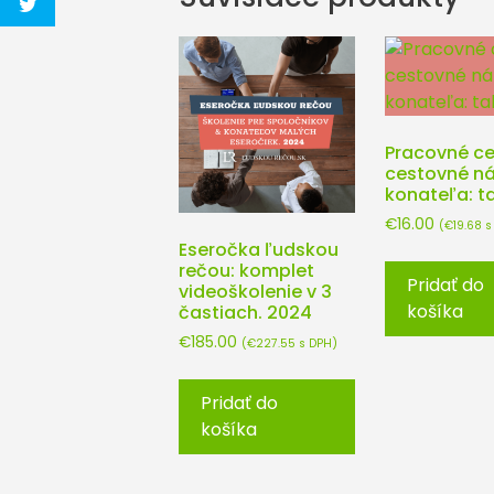
Pracovné ce
cestovné n
konateľa: t
€
16.00
(
€
19.68
s
Eseročka ľudskou
rečou: komplet
Pridať do
videoškolenie v 3
košíka
častiach. 2024
€
185.00
(
€
227.55
s DPH)
Pridať do
košíka