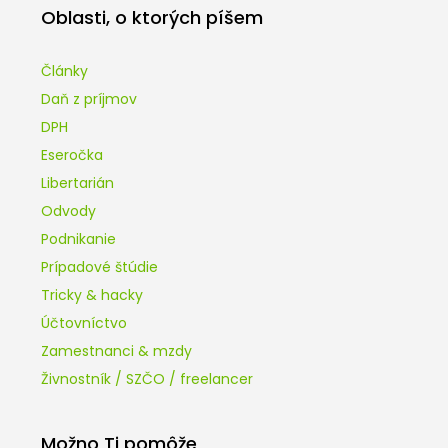
Oblasti, o ktorých píšem
Články
Daň z príjmov
DPH
Eseročka
Libertarián
Odvody
Podnikanie
Prípadové štúdie
Tricky & hacky
Účtovníctvo
Zamestnanci & mzdy
Živnostník / SZČO / freelancer
Možno Ti pomôže