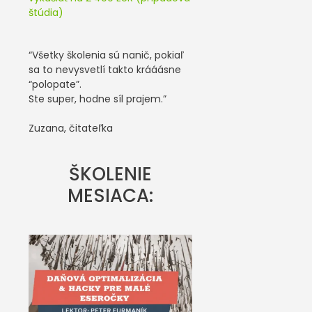
štúdia)
“Všetky školenia sú nanič, pokiaľ
sa to nevysvetlí takto krááásne
“polopate”.
Ste super, hodne síl prajem.”
Zuzana, čitateľka
ŠKOLENIE
MESIACA: