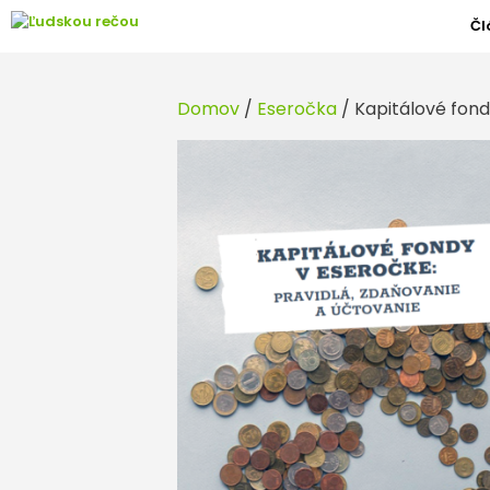
Preskočiť
Čl
na
obsah
Domov
/
Eseročka
/ Kapitálové fond