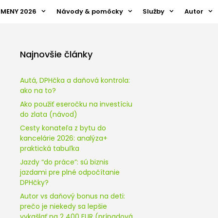
ZMENY 2026
Návody & pomôcky
Služby
Autor
Najnovšie články
Autá, DPHčka a daňová kontrola:
ako na to?
Ako použiť eseročku na investíciu
do zlata (návod)
Cesty konateľa z bytu do
kancelárie 2026: analýza+
praktická tabuľka
Jazdy “do práce”: sú biznis
jazdami pre plné odpočítanie
DPHčky?
Autor vs daňový bonus na deti:
prečo je niekedy sa lepšie
vykašlať na 2 400 EUR (prípadová