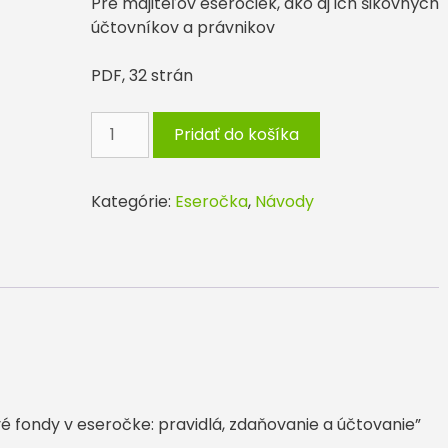
Pre majiteľov eseročiek, ako aj ich šikovných
účtovníkov a právnikov
PDF, 32 strán
množstvo
Pridať do košíka
Kapitálové
fondy
v
Kategórie:
Eseročka
,
Návody
eseročke:
pravidlá,
zdaňovanie
a
účtovanie
vé fondy v eseročke: pravidlá, zdaňovanie a účtovanie”