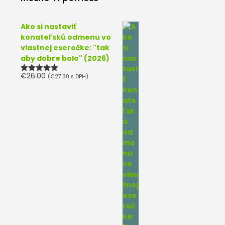
Ako si nastaviť
konateľskú odmenu vo
vlastnej eseročke: "tak
aby dobre bolo" (2026)
€
26.00
(
€
27.30
s DPH)
Hodnotenie
5.00
z 5