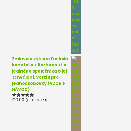
Zmluva o výkone funkcie
konateľa + Rozhodnutie
jediného spoločníka o jej
schválení. Verzia pre
jednoosobovky (VZOR +
NÁVOD)
€
0.00
(
€
0.00
s DPH)
Hodnotenie
5.00
z 5