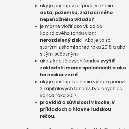
aký je postup v prípade vloženia
auta, pozemku, zlata či iného
nepeňažného vkladu?
je možné vložiť ako vklad do
kapitálového fondu vložiť
nerozdelený zisk
? Ako je to so
starými ziskami spred roka 2018 a ako
s tými súčasnými
ako z kapitálových fondov
zvýšiť
základné imanie spoločnosti a ako
ho neskôr znížiť
aký je postup zdanenia výberu peňazí
z kapitálových fondov, tvorených do
konca roka 2017
pravidlá a súvislosti v kocke, v
príkladoch a hlavne ľudskou
rečou.