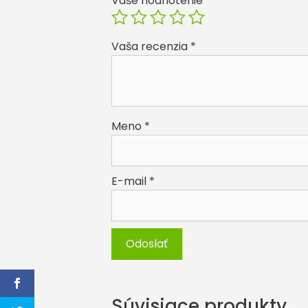
Vaše hodnotenie
*
Vaša recenzia
*
Meno
*
E-mail
*
Súvisiace produkty