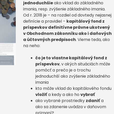
jednoduchšie
ako vklad do základného
imania, resp. zvýšenie základného imania.
Od r. 2018 je – na rozdiel od dovtedy nejasnej
definície a pravidiel –
kapitálový fond z
príspevkov definitívne právne ukotvený
v Obchodnom zákonníku ako i daňových
a účtovných predpisoch
. Vieme teda, ako
na neho:
čo je to vlastne kapitálový fond z
príspevkov
, v akých situáciách môže
pomôcť a prečo je o trochu
jednoduchší ako zvýšenie základného
imania
kto môže vklad do kapitálového fondu
vložiť
a kedy a ako ho
vybrať
ako vybrané prostriedky
zdaniť
a
ako sa zdanenie uvádza v daňovom
priznaní?