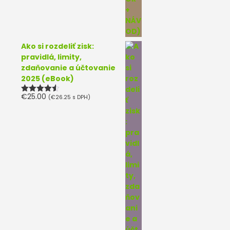
Ako si rozdeliť zisk:
pravidlá, limity,
zdaňovanie a účtovanie
2025 (eBook)
€
25.00
(
€
26.25
s DPH)
Hodnotenie
4.50
z 5