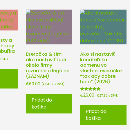
sty a
áhrady
abuľka
Eseročka & tím:
Ako si nastaviť
ako nastaviť ľudí
konateľskú
 DPH)
okolo firmy
odmenu vo
rozumne a legálne
vlastnej eseročke:
(ZÁZNAM)
“tak aby dobre
bolo” (2026)
€
69.00
(
€
84.87
s DPH)
Hodnotenie
€
26.00
(
€
27.30
s DPH)
5.00
Pridať do
z 5
košíka
Pridať do
košíka