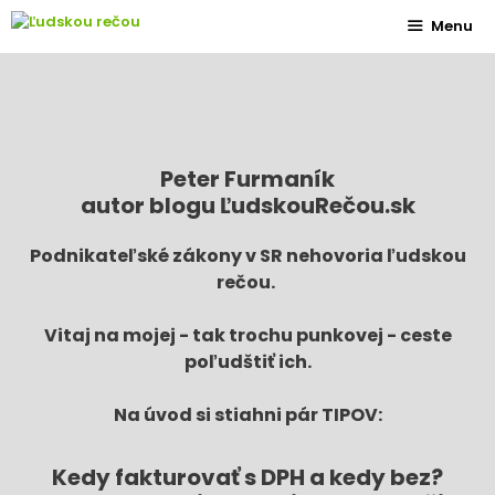
Preskočiť
Menu
na
obsah
Peter Furmaník
autor blogu ĽudskouRečou.sk
Podnikateľské zákony v SR nehovoria ľudskou
rečou.
Vitaj na mojej - tak trochu punkovej - ceste
poľudštiť ich.
Na úvod si stiahni pár TIPOV:
Kedy fakturovať s DPH a kedy bez?