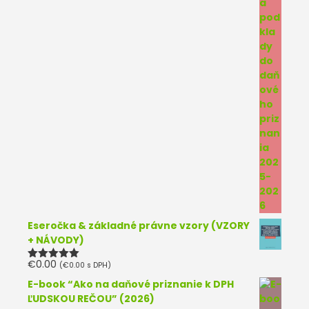
Eseročka & základné právne vzory (VZORY
+ NÁVODY)
€
0.00
(
€
0.00
s DPH)
Hodnotenie
5.00
z 5
E-book “Ako na daňové priznanie k DPH
ĽUDSKOU REČOU” (2026)