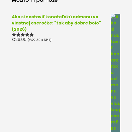
Ako si nastaviť konateľskú odmenu vo
vlastnej eseročke: "tak aby dobre bolo"
(2026)
€
26.00
(
€
27.30
s DPH)
Hodnotenie
5.00
z 5