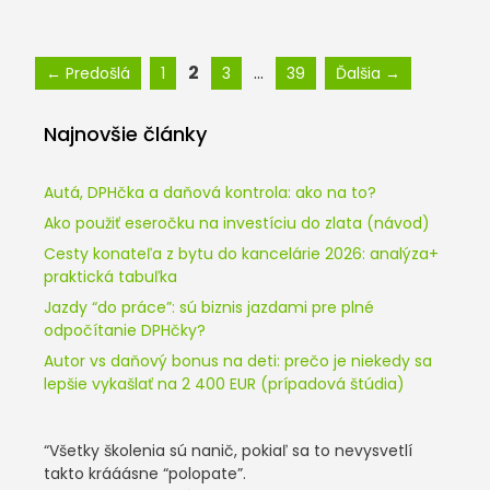
Stránka
Stránka
Stránka
Stránka
2
…
←
Predošlá
1
3
39
Ďalšia
→
Najnovšie články
Autá, DPHčka a daňová kontrola: ako na to?
Ako použiť eseročku na investíciu do zlata (návod)
Cesty konateľa z bytu do kancelárie 2026: analýza+
praktická tabuľka
Jazdy “do práce”: sú biznis jazdami pre plné
odpočítanie DPHčky?
Autor vs daňový bonus na deti: prečo je niekedy sa
lepšie vykašlať na 2 400 EUR (prípadová štúdia)
“Všetky školenia sú nanič, pokiaľ sa to nevysvetlí
takto krááásne “polopate”.