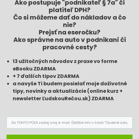
Ako postupuje "podnikateľ § 7a" či
platiteľ DPH?
Čo si môžeme dať do nákladov a čo
nie?
Prejsť na eseročku?
Ako správne na auto v podnikaní či
pracovné cesty?
13 užitočných návodov z praxe vo forme
eBooku ZDARMA
+ 7 ďalších tipov ZDARMA
a navyše Ti budem posielať moje doživotné
tipy, novinky a aktualizácie (online kurz +
newsletter ĽudskouRečou.sk) ZDARMA