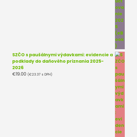
SZČO s paušálnymi výdavkami: evidencie a
podklady do daňového priznania 2025-
2026
€
19.00
(
€
23.37
s DPH)