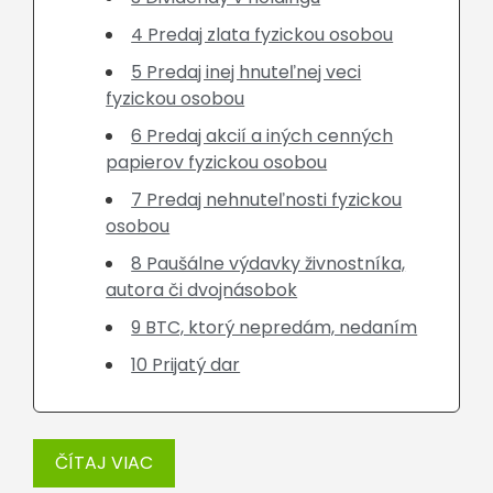
4 Predaj zlata fyzickou osobou
5 Predaj inej hnuteľnej veci
fyzickou osobou
6 Predaj akcií a iných cenných
papierov fyzickou osobou
7 Predaj nehnuteľnosti fyzickou
osobou
8 Paušálne výdavky živnostníka,
autora či dvojnásobok
9 BTC, ktorý nepredám, nedaním
10 Prijatý dar
ČÍTAJ VIAC