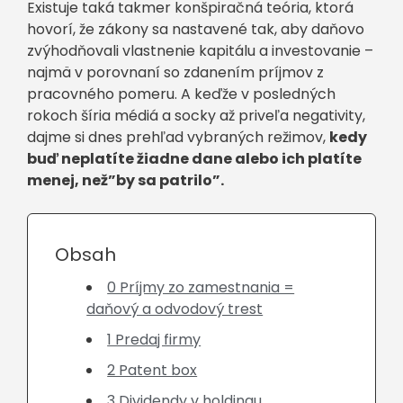
Existuje taká takmer konšpiračná teória, ktorá
hovorí, že zákony sa nastavené tak, aby daňovo
zvýhodňovali vlastnenie kapitálu a investovanie –
najmä v porovnaní so zdanením príjmov z
pracovného pomeru. A keďže v posledných
rokoch šíria médiá a socky až priveľa negativity,
dajme si dnes prehľad vybraných režimov,
kedy
buď neplatíte žiadne dane alebo ich platíte
menej, než”by sa patrilo”.
Obsah
0 Príjmy zo zamestnania =
daňový a odvodový trest
1 Predaj firmy
2 Patent box
3 Dividendy v holdingu