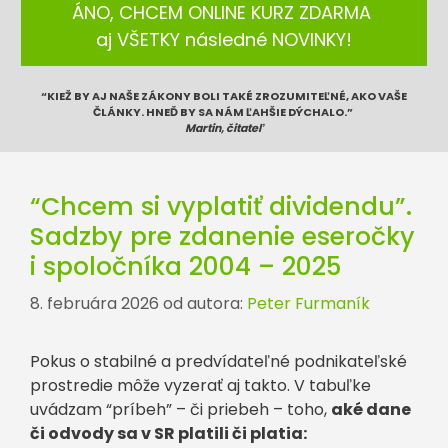
ÁNO, CHCEM ONLINE KURZ ZDARMA
aj VŠETKY následné NOVINKY!
“KIEŽ BY AJ NAŠE ZÁKONY BOLI TAKÉ ZROZUMITEĽNÉ, AKO VAŠE
ČLÁNKY. HNEĎ BY SA NÁM ĽAHŠIE DÝCHALO.”
Martin, čitateľ
“Chcem si vyplatiť dividendu”.
Sadzby pre zdanenie eseročky
i spoločníka 2004 – 2025
8. februára 2026
od autora:
Peter Furmaník
Pokus o stabilné a predvídateľné podnikateľské
prostredie môže vyzerať aj takto. V tabuľke
uvádzam “príbeh” – či priebeh – toho,
aké dane
či odvody sa v SR platili či platia: