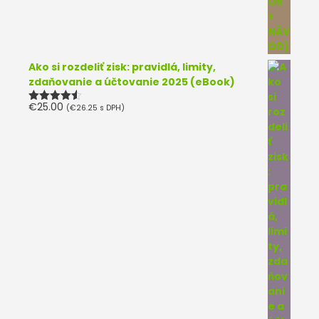
Ako si rozdeliť zisk: pravidlá, limity,
zdaňovanie a účtovanie 2025 (eBook)
€
25.00
(
€
26.25
s DPH)
Hodnotenie
4.50
z 5