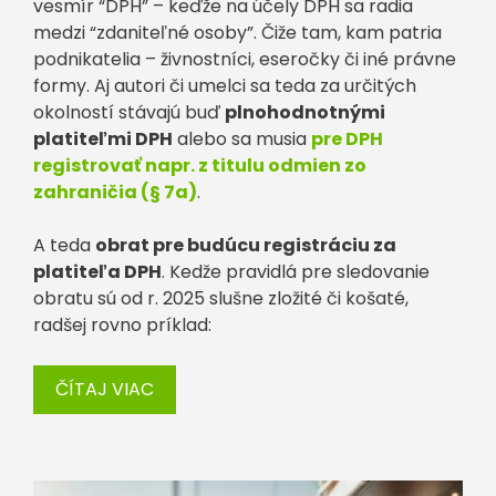
vesmír “DPH” – keďže na účely DPH sa radia
medzi “zdaniteľné osoby”. Čiže tam, kam patria
podnikatelia – živnostníci, eseročky či iné právne
formy. Aj autori či umelci sa teda za určitých
okolností stávajú buď
plnohodnotnými
platiteľmi DPH
alebo sa musia
pre DPH
registrovať napr. z titulu odmien zo
zahraničia (§ 7a)
.
A teda
obrat pre budúcu registráciu za
platiteľa DPH
. Kedže pravidlá pre sledovanie
obratu sú od r. 2025 slušne zložité či košaté,
radšej rovno príklad:
ČÍTAJ VIAC