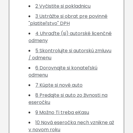
2 Vyčistite si pokladnicu
3 Ustrážte si obrat pre povinné
"platiteľstvo" DPH
4 Uhraďte (si) autorské licenčné
odmeny
5 Skontrolujte si autorskú zmluvu
/ odmenu
6 Dorovnajte si konateľskú
odmenu
7 Kúpte si nové auto
8 Predajte si auto zo živnosti na
eseročku
9 Možno Ti treba eKasu
10 Nová eseročka nech vznikne až
v novom roku