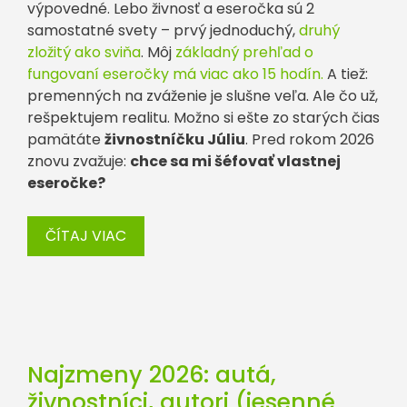
výpovedné. Lebo živnosť a eseročka sú 2
samostatné svety – prvý jednoduchý,
druhý
zložitý ako sviňa
. Môj
základný prehľad o
fungovaní eseročky má viac ako 15 hodín.
A tiež:
premenných na zváženie je slušne veľa. Ale čo už,
rešpektujem realitu. Možno si ešte zo starých čias
pamätáte
živnostníčku Júliu
. Pred rokom 2026
znovu zvažuje:
chce sa mi šéfovať vlastnej
eseročke?
ČÍTAJ VIAC
Najzmeny 2026: autá,
živnostníci, autori (jesenné