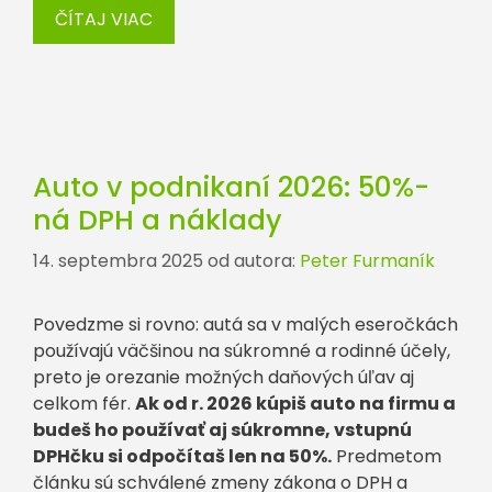
ČÍTAJ VIAC
Auto v podnikaní 2026: 50%-
ná DPH a náklady
14. septembra 2025
od autora:
Peter Furmaník
Povedzme si rovno: autá sa v malých eseročkách
používajú väčšinou na súkromné a rodinné účely,
preto je orezanie možných daňových úľav aj
celkom fér.
Ak od r. 2026 kúpiš auto na firmu a
budeš ho používať aj súkromne, vstupnú
DPHčku si odpočítaš len na 50%.
Predmetom
článku sú schválené zmeny zákona o DPH a