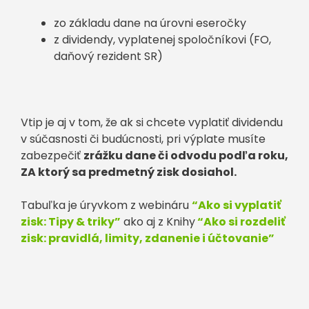
zo základu dane na úrovni eseročky
z dividendy, vyplatenej spoločníkovi (FO,
daňový rezident SR)
Vtip je aj v tom, že ak si chcete vyplatiť dividendu
v súčasnosti či budúcnosti, pri výplate musíte
zabezpečiť
zrážku dane či odvodu podľa roku,
ZA ktorý sa predmetný zisk dosiahol.
Tabuľka je úryvkom z webináru
“Ako si vyplatiť
zisk: Tipy & triky”
ako aj z Knihy
“Ako si rozdeliť
zisk: pravidlá, limity, zdanenie i účtovanie”