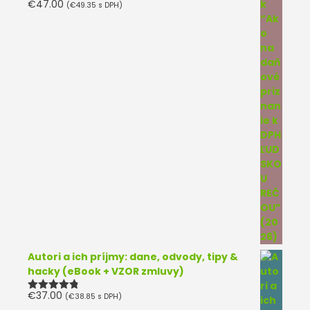
€
47.00
(
€
49.35
s DPH)
Autori a ich príjmy: dane, odvody, tipy &
hacky (eBook + VZOR zmluvy)
€
37.00
(
€
38.85
s DPH)
Hodnotenie
4.75
z 5