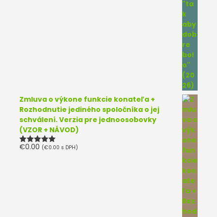
Zmluva o výkone funkcie konateľa +
Rozhodnutie jediného spoločníka o jej
schválení. Verzia pre jednoosobovky
(VZOR + NÁVOD)
€
0.00
(
€
0.00
s DPH)
Hodnotenie
5.00
z 5