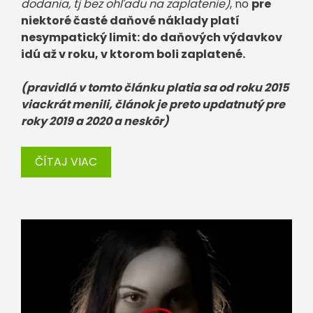
dodania, tj bez ohľadu na zaplatenie)
, no
pre
niektoré časté daňové náklady platí
nesympatický limit: do daňových výdavkov
idú až v roku, v ktorom boli zaplatené.
(pravidlá v tomto článku platia sa od roku 2015
viackrát menili, článok je preto updatnutý pre
roky 2019 a 2020 a neskôr)
ČÍTAJ VIAC