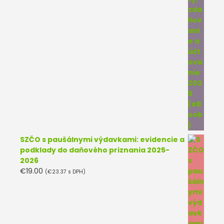
SZČO s paušálnymi výdavkami: evidencie a
podklady do daňového priznania 2025-
2026
€
19.00
(
€
23.37
s DPH)