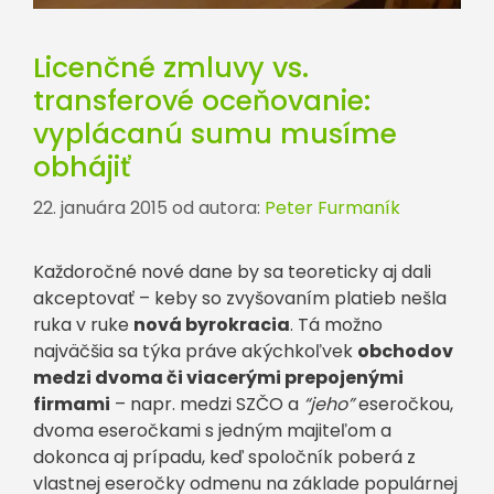
Licenčné zmluvy vs.
transferové oceňovanie:
vyplácanú sumu musíme
obhájiť
22. januára 2015
od autora:
Peter Furmaník
Každoročné nové dane by sa teoreticky aj dali
akceptovať – keby so zvyšovaním platieb nešla
ruka v ruke
nová byrokracia
. Tá možno
najväčšia sa týka práve akýchkoľvek
obchodov
medzi dvoma či viacerými prepojenými
firmami
– napr. medzi SZČO a
“jeho”
eseročkou,
dvoma eseročkami s jedným majiteľom a
dokonca aj prípadu, keď spoločník poberá z
vlastnej eseročky odmenu na základe populárnej