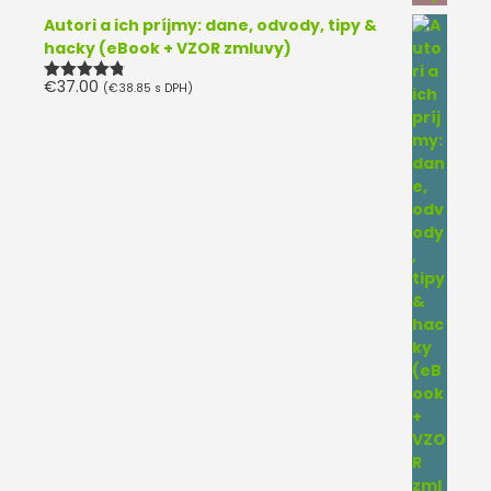
Autori a ich príjmy: dane, odvody, tipy &
hacky (eBook + VZOR zmluvy)
€
37.00
(
€
38.85
s DPH)
Hodnotenie
4.75
z 5