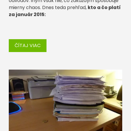
odvodov. Iným však nie, čo zakaždým spôsobuje
mierny chaos. Dnes teda prehľad,
kto a čo platí
za január 2015:
ČÍTAJ VIAC