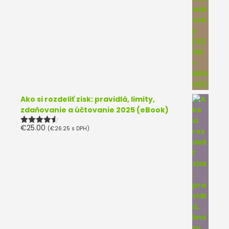
Ako si rozdeliť zisk: pravidlá, limity,
zdaňovanie a účtovanie 2025 (eBook)
€
25.00
(
€
26.25
s DPH)
Hodnotenie
4.50
z 5