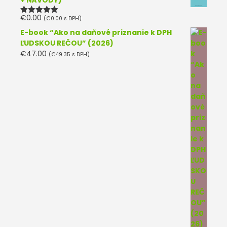
+ NÁVODY)
€
0.00
(
€
0.00
s DPH)
Hodnotenie
5.00
z 5
E-book “Ako na daňové priznanie k DPH
ĽUDSKOU REČOU” (2026)
€
47.00
(
€
49.35
s DPH)