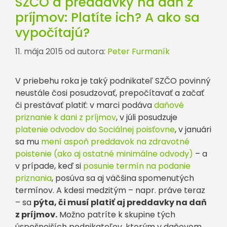
SZČO a preddavky na daň z
príjmov: Platíte ich? A ako sa
vypočítajú?
11. mája 2015
od autora:
Peter Furmaník
V priebehu roka je taký podnikateľ SZČO povinný
neustále čosi posudzovať, prepočítavať a začať
či prestávať platiť: v marci podáva
daňové
priznanie k dani z príjmov
, v júli posudzuje
platenie odvodov do Sociálnej poisťovne
, v januári
sa mu
mení aspoň preddavok na zdravotné
poistenie (ako aj ostatné minimálne odvody)
– a
v prípade, keď si
posunie termín na podanie
priznania
, posúva sa aj väčšina spomenutých
termínov. A kdesi medzitým – napr. práve teraz
– sa
pýta, či musí platiť aj preddavky na daň
z príjmov.
Možno patríte k skupine tých
úspešnejších podnikateľov, ktorým v daňovom