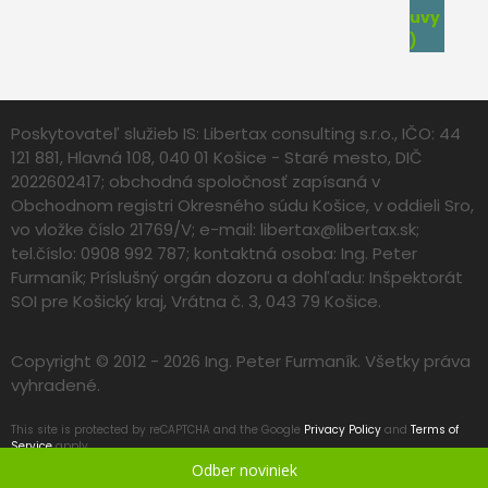
Poskytovateľ služieb IS: Libertax consulting s.r.o., IČO: 44
121 881, Hlavná 108, 040 01 Košice - Staré mesto, DIČ
2022602417; obchodná spoločnosť zapísaná v
Obchodnom registri Okresného súdu Košice, v oddieli Sro,
vo vložke číslo 21769/V; e-mail:
libertax@libertax.sk
;
tel.číslo: 0908 992 787; kontaktná osoba: Ing. Peter
Furmaník; Príslušný orgán dozoru a dohľadu: Inšpektorát
SOI pre Košický kraj, Vrátna č. 3, 043 79 Košice.
Copyright © 2012 - 2026 Ing. Peter Furmaník. Všetky práva
vyhradené.
This site is protected by reCAPTCHA and the Google
Privacy Policy
and
Terms of
Service
apply.
Odber noviniek