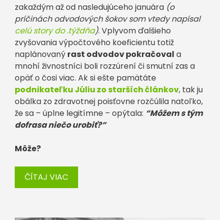
zakaždým až od nasledujúceho januára
(o
príčinách odvodových šokov som vtedy napísal
celú story do .týždňa
)
. Vplyvom ďalšieho
zvyšovania výpočtového koeficientu totiž
naplánovaný
rast odvodov pokračoval
a
mnohí živnostníci boli rozzúrení či smutní zas a
opäť o čosi viac. Ak si ešte pamätáte
podnikateľku Júliu zo starších článkov
, tak ju
obálka zo zdravotnej poisťovne rozčúlila natoľko,
že sa – úplne legitímne – opýtala:
“Môžem s tým
dofrasa niečo urobiť?”
Môže?
ČÍTAJ VIAC