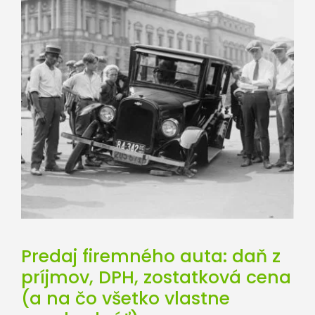
Predaj firemného auta: daň z
príjmov, DPH, zostatková cena
(a na čo všetko vlastne