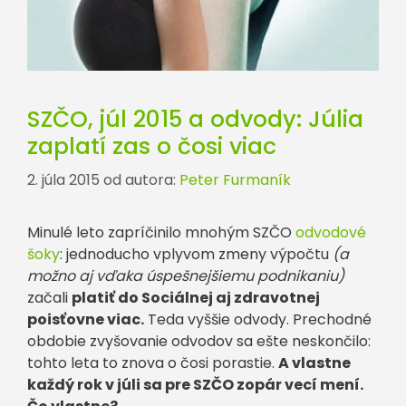
SZČO, júl 2015 a odvody: Júlia
zaplatí zas o čosi viac
2. júla 2015
od autora:
Peter Furmaník
Minulé leto zapríčinilo mnohým SZČO
odvodové
šoky
: jednoducho vplyvom zmeny výpočtu
(a
možno aj vďaka úspešnejšiemu podnikaniu)
začali
platiť do Sociálnej aj zdravotnej
poisťovne viac.
Teda vyššie odvody. Prechodné
obdobie zvyšovanie odvodov sa ešte neskončilo:
tohto leta to znova o čosi porastie.
A vlastne
každý rok v júli sa pre SZČO zopár vecí mení.