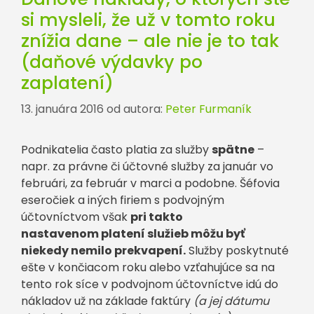
si mysleli, že už v tomto roku
znížia dane – ale nie je to tak
(daňové výdavky po
zaplatení)
13. januára 2016
od autora:
Peter Furmaník
Podnikatelia často platia za služby
spätne
–
napr. za právne či účtovné služby za január vo
februári, za február v marci a podobne. Šéfovia
eseročiek a iných firiem s podvojným
účtovníctvom však
pri takto
nastavenom platení služieb môžu byť
niekedy nemilo prekvapení.
Služby poskytnuté
ešte v končiacom roku alebo vzťahujúce sa na
tento rok síce v podvojnom účtovníctve idú do
nákladov už na základe faktúry
(a jej dátumu