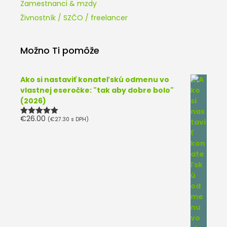
Zamestnanci & mzdy
Živnostník / SZČO / freelancer
Možno Ti pomôže
Ako si nastaviť konateľskú odmenu vo
vlastnej eseročke: "tak aby dobre bolo"
(2026)
€
26.00
(
€
27.30
s DPH)
Hodnotenie
5.00
z 5