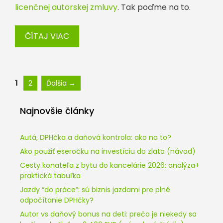
licenčnej autorskej zmluvy
. Tak poďme na to.
ČÍTAJ VIAC
Stránka
Stránka
1
2
Ďalšia
→
Najnovšie články
Autá, DPHčka a daňová kontrola: ako na to?
Ako použiť eseročku na investíciu do zlata (návod)
Cesty konateľa z bytu do kancelárie 2026: analýza+
praktická tabuľka
Jazdy “do práce”: sú biznis jazdami pre plné
odpočítanie DPHčky?
Autor vs daňový bonus na deti: prečo je niekedy sa