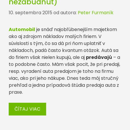
nezabudnúť)
10. septembra 2015
od autora:
Peter Furmaník
Automobil
je snáď najobľúbenejším majetkom
ako aj zdrojom nákladov malých firiem. V
súvislosti s tým, čo sa dá pri ňom uplatniť v
nákladoch, padá často kvantum otázok. Autá sa
do firiem však nielen kupujú, ale aj
predávajú
– a
to podobne často. Mám však pocit, že pri predaji,
resp. vyradení auta predajom je toho na firmu
viac, ako pri jeho nákupe. Dnes teda môj stručný
prehľad a jedna prípadová štúdia predaja auta z
praxe.
ČÍTAJ VIAC