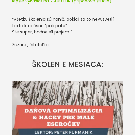
lepšie vykašlať na 2 400 EUR (prípadová štúdia)
“Všetky školenia sú nanič, pokiaľ sa to nevysvetlí
takto krááásne “polopate”.
Ste super, hodne síl prajem.”
Zuzana, čitateľka
ŠKOLENIE MESIACA: