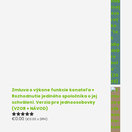
Zmluva o výkone funkcie konateľa +
Rozhodnutie jediného spoločníka o jej
schválení. Verzia pre jednoosobovky
(VZOR + NÁVOD)
€
0.00
(
€
0.00
s DPH)
Hodnotenie
5.00
z 5