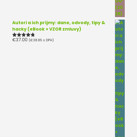
Autori a ich príjmy: dane, odvody, tipy &
hacky (eBook + VZOR zmluvy)
€
37.00
(
€
38.85
s DPH)
Hodnotenie
4.75
z 5