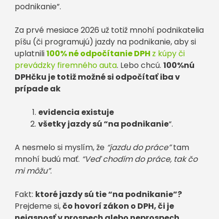
podnikanie”.
Za prvé mesiace 2026 už totiž mnohí podnikatelia
píšu (či programujú) jazdy na podnikanie, aby si
uplatnili
100% né odpočítanie DPH
z kúpy či
prevádzky firemného auta
. Lebo chcú.
100%nú
DPHčku je totiž možné si odpočítať iba v
prípade ak
evidencia existuje
všetky jazdy sú “na podnikanie
“.
A nesmelo si myslím, že
“jazdu do práce”
tam
mnohí budú mať.
“Veď chodím do práce, tak čo
mi môžu”
.
Fakt:
ktoré jazdy sú tie “na podnikanie”?
Prejdeme si,
čo hovorí zákon o DPH, či je
nejasnosť v prospech alebo neprospech