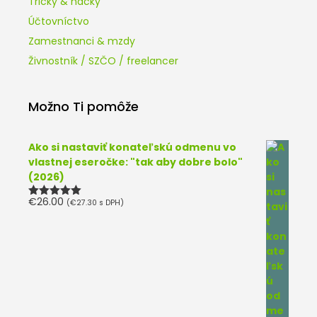
Tricky & hacky
Účtovníctvo
Zamestnanci & mzdy
Živnostník / SZČO / freelancer
Možno Ti pomôže
Ako si nastaviť konateľskú odmenu vo
vlastnej eseročke: "tak aby dobre bolo"
(2026)
€
26.00
(
€
27.30
s DPH)
Hodnotenie
5.00
z 5