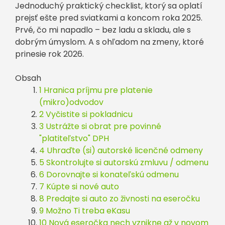
Jednoduchý praktický checklist, ktorý sa oplatí
prejsť ešte pred sviatkami a koncom roka 2025.
Prvé, čo mi napadlo – bez ladu a skladu, ale s
dobrým úmyslom. A s ohľadom na zmeny, ktoré
prinesie rok 2026.
Obsah
1 Hranica príjmu pre platenie
(mikro)odvodov
2 Vyčistite si pokladnicu
3 Ustrážte si obrat pre povinné
"platiteľstvo" DPH
4 Uhraďte (si) autorské licenčné odmeny
5 Skontrolujte si autorskú zmluvu / odmenu
6 Dorovnajte si konateľskú odmenu
7 Kúpte si nové auto
8 Predajte si auto zo živnosti na eseročku
9 Možno Ti treba eKasu
10 Nová eseročka nech vznikne až v novom