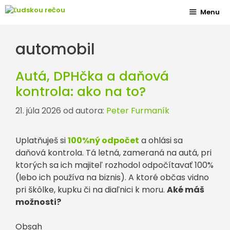
Preskočiť
Menu
na
obsah
automobil
Autá, DPHčka a daňová
kontrola: ako na to?
21. júla 2026
od autora:
Peter Furmaník
Uplatňuješ si
100%ný odpočet
a ohlási sa
daňová kontrola. Tá letná, zameraná na autá, pri
ktorých sa ich majiteľ rozhodol odpočítavať 100%
(lebo ich používa na biznis). A ktoré občas vidno
pri škôlke, kupku či na diaľnici k moru.
Aké máš
možnosti?
Obsah