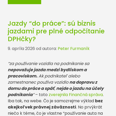
Jazdy “do práce”: sú biznis
jazdami pre plné odpočítanie
DPHčky?
9. apríla 2026
od autora:
Peter Furmaník
“za používanie vozidla na podnikanie sa
nepovažuje jazda medzi bydliskom a
pracoviskom.
Ak podnikateľ alebo
zamestnanec používa vozidlo
na dopravu z
domu do práce a späť
,
nejde o jazdu na účely
podnikania
“
– toto
zverejnila Finančná správa
.
Iba tak, na webe. Čo je samozrejme výklad
bez
akejkoľvek právnej záväznosti
. No prvýkrát
niečo k téme, čo je vlastne “používanie auta na