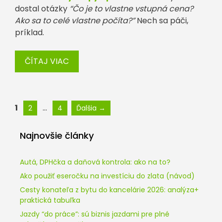
dostal otázky
“Čo je to vlastne vstupná cena?
Ako sa to celé vlastne počíta?”
Nech sa páči,
príklad.
ČÍTAJ VIAC
Stránka
Stránka
Stránka
1
…
2
4
Ďalšia
→
Najnovšie články
Autá, DPHčka a daňová kontrola: ako na to?
Ako použiť eseročku na investíciu do zlata (návod)
Cesty konateľa z bytu do kancelárie 2026: analýza+
praktická tabuľka
Jazdy “do práce”: sú biznis jazdami pre plné