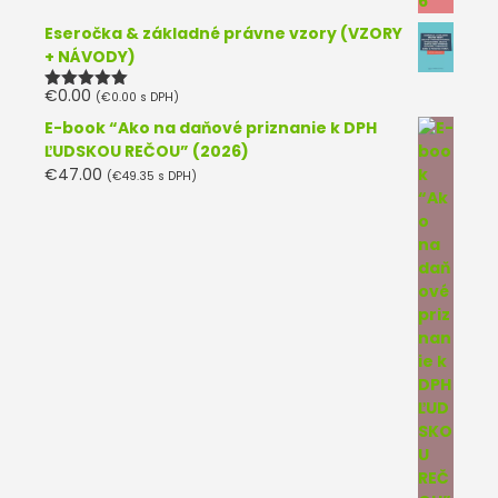
Eseročka & základné právne vzory (VZORY
+ NÁVODY)
€
0.00
(
€
0.00
s DPH)
Hodnotenie
5.00
z 5
E-book “Ako na daňové priznanie k DPH
ĽUDSKOU REČOU” (2026)
€
47.00
(
€
49.35
s DPH)