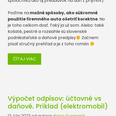
spoločníka ako aj preddavok na daň z príjmov).
Poďme na
možné spôsoby, ako súkromné
použitie firemného auta ošetriť korektne
. No
je toho celkom dosť. Taký ja už som. Alebo: také
košaté, pestré a rozsiahle sú slovenské
podnikateľské a daňové predpisy
Začnem
písať stručný prehľad a je z toho román
ČÍTAJ VIAC
Výpočet odpisov: účtovné vs
daňové. Príklad (elektromobil)
13. júla 2023
od autora:
Peter Furmaník