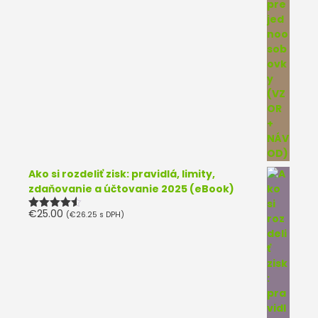
Ako si rozdeliť zisk: pravidlá, limity,
zdaňovanie a účtovanie 2025 (eBook)
€
25.00
(
€
26.25
s DPH)
Hodnotenie
4.50
z 5