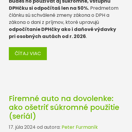
budeš ho používať aj súkromne, vstupnú
DPHčku si odpočítaš len na 50%.
Predmetom
článku sú schválené zmeny zákona o DPH a
zákona o dani z príjmov, ktoré upravujú
odpočítanie DPHčky ako i daňové výdavky
pri osobných autách od r. 2026
.
ČÍTAJ VIAC
Firemné auto na dovolenke:
ako ošetriť súkromné použitie
(seriál)
17. júla 2024
od autora:
Peter Furmaník