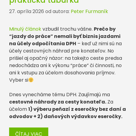
praktická tabuľka
27. apríla 2026
od autora:
Peter Furmaník
Minulý článok
vzbudil trochu vášne.
Prečo by
“jazdy do práce” nemali byť biznis jazdami
na účely odpočítania DPH
– keď už nimi sú na
účely cestovných náhrad pre konateľov. No
prišiel aj opačný názor: na takejto ceste predsa
nedochádza ani k výkonu “práce” či činnosti, no
ani k vstupu za účelom dosahovania príjmov.
Vyber si
Dnes vynecháme tému DPH. Zaujímajú ma
cestovné náhrady za cesty konateľa.
Za
účelom
1) výberu peňazí z eseročky bez daní a
odvodov + 2) daňových výdavkov eseročky.
ČÍTAJ VIAC