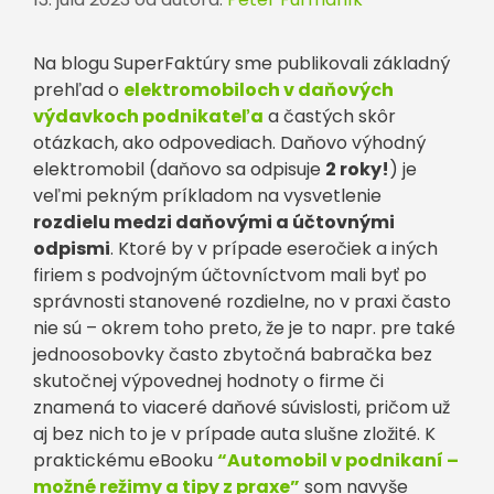
Na blogu SuperFaktúry sme publikovali základný
prehľad o
elektromobiloch v daňových
výdavkoch podnikateľa
a častých skôr
otázkach, ako odpovediach. Daňovo výhodný
elektromobil (daňovo sa odpisuje
2 roky!
) je
veľmi pekným príkladom na vysvetlenie
rozdielu medzi daňovými a účtovnými
odpismi
. Ktoré by v prípade eseročiek a iných
firiem s podvojným účtovníctvom mali byť po
správnosti stanovené rozdielne, no v praxi často
nie sú – okrem toho preto, že je to napr. pre také
jednoosobovky často zbytočná babračka bez
skutočnej výpovednej hodnoty o firme či
znamená to viaceré daňové súvislosti, pričom už
aj bez nich to je v prípade auta slušne zložité. K
praktickému eBooku
“Automobil v podnikaní –
možné režimy a tipy z praxe”
som navyše