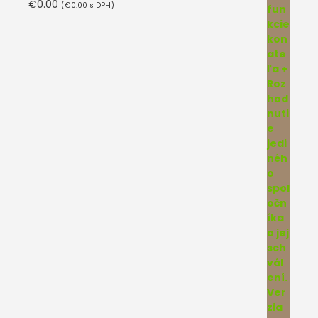
€
0.00
(
€
0.00
s DPH)
Hodnotenie
5.00
z 5