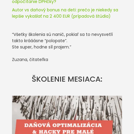
odpočítanie DPHčky?
Autor vs daňový bonus na deti: prečo je niekedy sa
lepšie vykašlať na 2 400 EUR (prípadová štúdia)
“Všetky školenia sú nanič, pokiaľ sa to nevysvetlí
takto krááásne “polopate”.
Ste super, hodne síl prajem.”
Zuzana, čitateľka
ŠKOLENIE MESIACA: