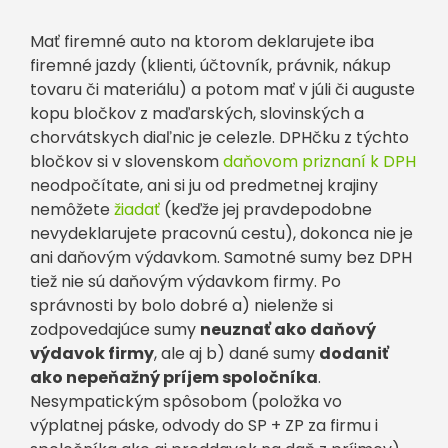
Mať firemné auto na ktorom deklarujete iba
firemné jazdy (klienti, účtovník, právnik, nákup
tovaru či materiálu) a potom mať v júli či auguste
kopu bločkov z maďarských, slovinských a
chorvátskych diaľnic je celezle. DPHčku z týchto
bločkov si v slovenskom
daňovom priznaní k DPH
neodpočítate, ani si ju od predmetnej krajiny
nemôžete
žiadať
(keďže jej pravdepodobne
nevydeklarujete pracovnú cestu), dokonca nie je
ani daňovým výdavkom. Samotné sumy bez DPH
tiež nie sú daňovým výdavkom firmy. Po
správnosti by bolo dobré a) nielenže si
zodpovedajúce sumy
neuznať ako daňový
výdavok firmy
, ale aj b) dané sumy
dodaniť
ako nepeňažný príjem spoločníka
.
Nesympatickým spôsobom (položka vo
výplatnej páske, odvody do SP + ZP za firmu i