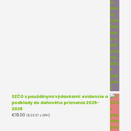
SZČO s paušálnymi výdavkami: evidencie a
podklady do daňového priznania 2025-
2026
€
19.00
(
€
23.37
s DPH)