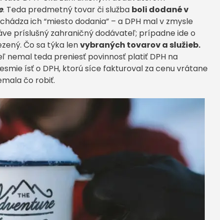
e
. Teda predmetný tovar či služba
boli dodané v
chádza ich “miesto dodania” – a DPH mal v zmysle
áve príslušný zahraničný dodávateľ; prípadne ide o
vezený. Čo sa týka len
vybraných tovarov a služieb.
ľ nemal teda preniesť povinnosť platiť DPH na
mie ísť o DPH, ktorú síce fakturoval za cenu vrátane
emala čo robiť.