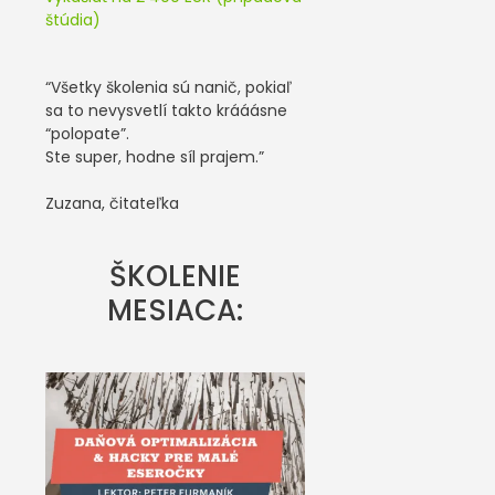
štúdia)
“Všetky školenia sú nanič, pokiaľ
sa to nevysvetlí takto krááásne
“polopate”.
Ste super, hodne síl prajem.”
Zuzana, čitateľka
ŠKOLENIE
MESIACA: