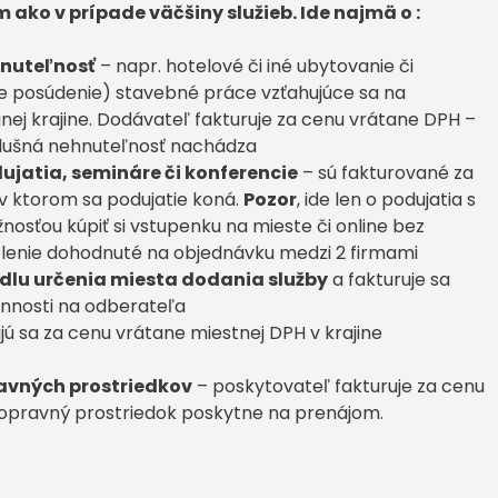
ako v prípade väčšiny služieb. Ide najmä o :
hnuteľnosť
– napr. hotelové či iné ubytovanie či
 posúdenie) stavebné práce vzťahujúce sa na
ej krajine. Dodávateľ fakturuje za cenu vrátane DPH –
ríslušná nehnuteľnosť nachádza
ujatia, semináre či konferencie
– sú fakturované za
v ktorom sa podujatie koná.
Pozor
, ide len o podujatia s
nosťou kúpiť si vstupenku na mieste či online bez
olenie dohodnuté na objednávku medzi 2 firmami
dlu určenia miesta dodania služby
a fakturuje sa
nnosti na odberateľa
jú sa za cenu vrátane miestnej DPH v krajine
avných prostriedkov
– poskytovateľ fakturuje za cenu
 dopravný prostriedok poskytne na prenájom.