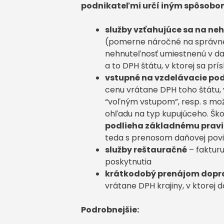
podnikateľmi určí iným spôsobom 
služby vzťahujúce sa na ne
(pomerne náročné na správne
nehnuteľnosť umiestnenú v dan
a to DPH štátu, v ktorej sa p
vstupné na vzdelávacie pod
cenu vrátane DPH toho štátu, 
“voľným vstupom”, resp. s mož
ohľadu na typ kupujúceho. Šk
podlieha základnému pravi
teda s prenosom daňovej povi
služby reštauračné
– fakturu
poskytnutia
krátkodobý prenájom dopr
vrátane DPH krajiny, v ktorej
Podrobnejšie: