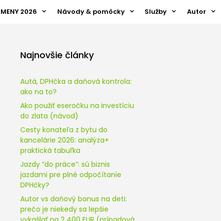
ZMENY 2026
Návody & pomôcky
Služby
Autor
Najnovšie články
Autá, DPHčka a daňová kontrola:
ako na to?
Ako použiť eseročku na investíciu
do zlata (návod)
Cesty konateľa z bytu do
kancelárie 2026: analýza+
praktická tabuľka
Jazdy “do práce”: sú biznis
jazdami pre plné odpočítanie
DPHčky?
Autor vs daňový bonus na deti:
prečo je niekedy sa lepšie
vykašlať na 2 400 EUR (prípadová