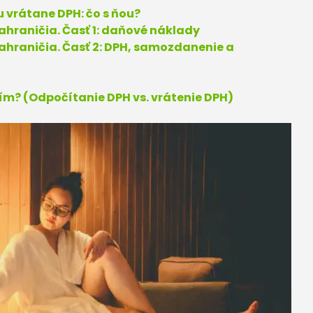
u vrátane DPH: čo s ňou?
ahraničia. Časť 1: daňové náklady
zahraničia. Časť 2: DPH, samozdanenie a
ním? (Odpočítanie DPH vs. vrátenie DPH)