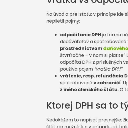
Na úvod a pre istotu: v princípe ide
neplietli pojmy:
odpočítanie DPH
je forma oč
dodávateľov a spotrebované
prostredníctvom
daňového 
štvrťročne – v ňom si platite
odpočíta DPH z príslušných vs
používa pojem
“vratka DPH”
vrátenie, resp. refundácia 
spotrebované
v zahraničí
. U
z iného členského štátu.
O t
Ktorej DPH sa to t
Nedokážem to napísať presnejšie: ži
štáte je možné len v prípade, ak b