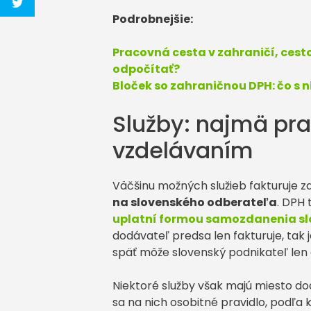
Podrobnejšie:
Pracovná cesta v zahraničí, ces
odpočítať?
Bloček so zahraničnou DPH: čo s 
Služby: najmä pra
vzdelávaním
Väčšinu možných služieb fakturuje 
na slovenského odberateľa
. DPH 
uplatní formou samozdanenia sl
dodávateľ predsa len fakturuje, tak 
späť môže slovenský podnikateľ len a
Niektoré služby však majú miesto dod
sa na nich osobitné pravidlo, podľa