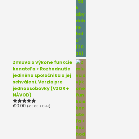
Zmluva o výkone funkcie
konateľa + Rozhodnutie
jediného spoločníka o jej
schválení. Verzia pre
jednoosobovky (VZOR +
NÁVOD)
€
0.00
(
€
0.00
s DPH)
Hodnotenie
5.00
z 5