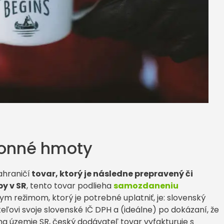
honné hmoty
ahraničí
tovar, ktorý je následne prepravený či
y v SR
, tento tovar podlieha
samozdaneniu
ym režimom, ktorý je potrebné uplatniť, je: slovenský
ovi svoje slovenské IČ DPH a (ideálne) po dokázaní, že
a územie SR, český dodávateľ tovar vyfakturuje s