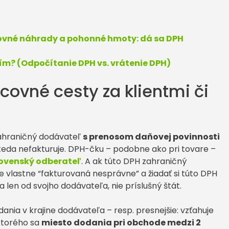
tovné náhrady a pohonné hmoty: dá sa DPH
ním? (Odpočítanie DPH vs. vrátenie DPH)
covné cesty za klientmi či
zahraničný dodávateľ
s prenosom daňovej povinnosti
teda nefakturuje. DPH-čku – podobne ako pri tovare –
ovenský odberateľ
. A ak túto DPH zahraničný
je vlastne “fakturovaná nesprávne” a žiadať si túto DPH
 len od svojho dodávateľa, nie príslušný štát.
ania v krajine dodávateľa – resp. presnejšie: vzťahuje
 ktorého sa
miesto dodania pri obchode medzi 2