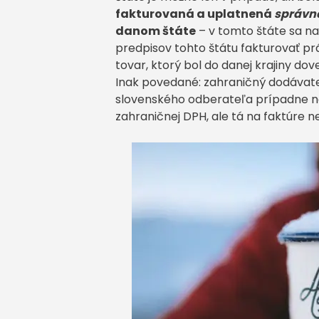
fakturovaná a uplatnená
správn
danom štáte
– v tomto štáte sa na
predpisov tohto štátu fakturovať pr
tovar, ktorý bol do danej krajiny do
Inak povedané: zahraničný dodávate
slovenského odberateľa prípadne nes
zahraničnej DPH, ale tá na faktúre n