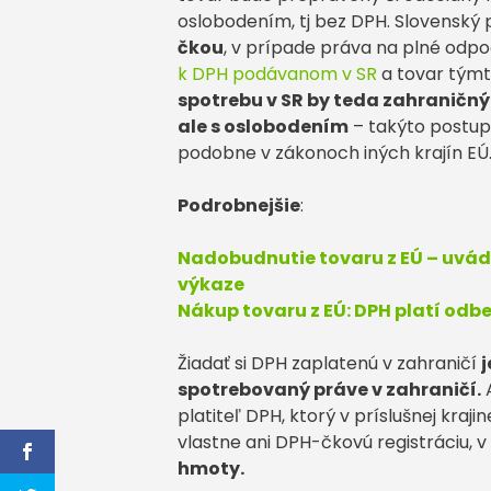
oslobodením, tj bez DPH. Slovenský 
čkou
, v prípade práva na plné odpo
k DPH podávanom v SR
a tovar tým
spotrebu v SR by teda zahraničn
ale s oslobodením
– takýto postup
podobne v zákonoch iných krajín EÚ
Podrobnejšie
:
Nadobudnutie tovaru z EÚ – uvád
výkaze
Nákup tovaru z EÚ: DPH platí od
Žiadať si DPH zaplatenú v zahraničí
j
spotrebovaný práve v zahraničí.
A
platiteľ DPH, ktorý v príslušnej kra
vlastne ani DPH-čkovú registráciu, v 
hmoty.