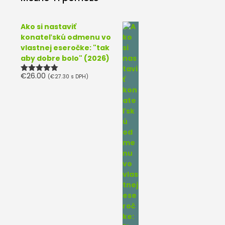
Ako si nastaviť
konateľskú odmenu vo
vlastnej eseročke: "tak
aby dobre bolo" (2026)
€
26.00
(
€
27.30
s DPH)
Hodnotenie
5.00
z 5