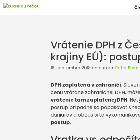
Preskočiť
Čl
na
obsah
Vrátenie DPH z Čes
krajiny EÚ): postu
18. septembra 2018
od autora:
Peter Furm
DPH zaplatená v zahraničí
. Sloven
cenu vrátane zahraničnej DPH, môže
vrátenie tam zaplatenej DPH
. Net
postup prípadne sa popasovať s te
daniarov a občas si to vykomunikovať
postup.
Vratka vs odpočít