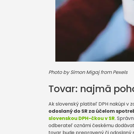
Photo by Simon Migaj from Pexels
Tovar: najmä po
Ak slovenský platiteľ DPH nakúpi v z
odoslaný do SR za účelom spotreb
slovenskou DPH-čkou v SR
. Správn
odberateľ oznámi českému dodávateľ
tovar bude prepravený či odoslaný n