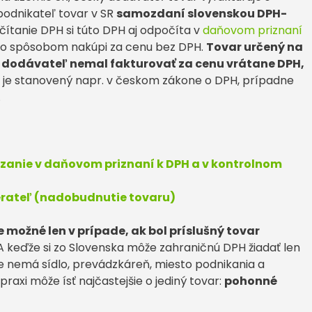
podnikateľ tovar v SR
samozdaní slovenskou DPH-
čítanie DPH si túto DPH aj odpočíta v
daňovom priznaní
to spôsobom nakúpi za cenu bez DPH.
Tovar určený na
ý dodávateľ nemal fakturovať za cenu vrátane DPH,
 je stanovený napr. v českom zákone o DPH, prípadne
.
zanie v daňovom priznaní k DPH a v kontrolnom
berateľ (nadobudnutie tovaru)
e možné len v prípade, ak bol príslušný tovar
 keďže si zo Slovenska môže zahraničnú DPH žiadať len
jine nemá sídlo, prevádzkáreň, miesto podnikania a
praxi môže ísť najčastejšie o jediný tovar:
pohonné