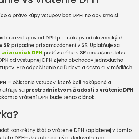
 síce o právo kúpy vstupov bez DPH, no aby sme si
istenia vstupov od DPH pre nákupy od slovenských
v SR
prípadne pri samozdanení v SR. Uplatňuje sa
priznania k DPH
podávaného v SR mesačne alebo
ľ DPH od výstupnej DPH z jeho obchodov jednoducho
tupov. Pre odpočítanie sa ľudovo a často aj v médiách
DPH
= očistenie vstupov, ktoré boli nakúpené a
platňuje sa
prostredníctvom žiadosti o vrátenie DPH
akomto vrátení DPH bude tento článok.
ýka?
adať konkrétny štát o vrátenie DPH zaplatenej v tomto
ola táto DPH-čka zahraničným dodávateľom