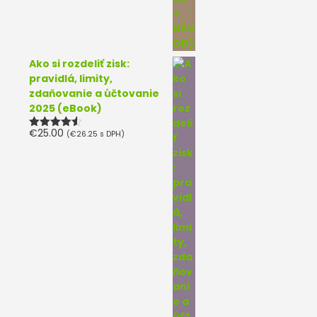
Ako si rozdeliť zisk:
pravidlá, limity,
zdaňovanie a účtovanie
2025 (eBook)
€
25.00
(
€
26.25
s DPH)
Hodnotenie
4.50
z 5