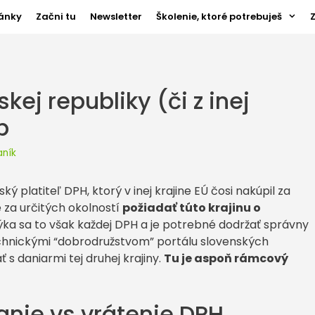
ánky
Začni tu
Newsletter
Školenie, ktoré potrebuješ
kej republiky (či z inej
p
aník
ský platiteľ DPH, ktorý v inej krajine EÚ čosi nakúpil za
 za určitých okolností
požiadať túto krajinu o
ýka sa to však každej DPH a je potrebné dodržať správny
chnickými “dobrodružstvom” portálu slovenských
 s daniarmi tej druhej krajiny.
Tu je aspoň rámcový
anie vs vrátenie DPH