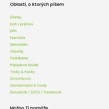
Oblasti, o ktorých píšem
Články
Daň z príjmov
DPH
Eseročka
Libertarián
Odvody
Podnikanie
Prípadové štúdie
Tricky & hacky
Účtovníctvo
Zamestnanci & mzdy
Živnostník / SZČO / freelancer
Možno Ti pomôže