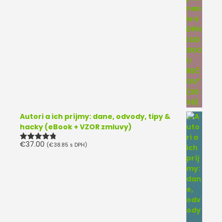
Autori a ich príjmy: dane, odvody, tipy &
hacky (eBook + VZOR zmluvy)
€
37.00
(
€
38.85
s DPH)
Hodnotenie
4.75
z 5