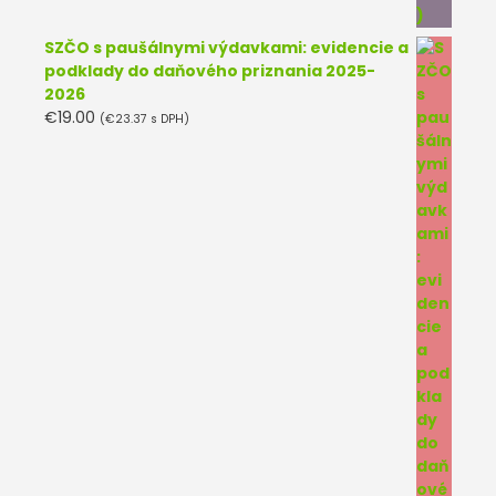
SZČO s paušálnymi výdavkami: evidencie a
podklady do daňového priznania 2025-
2026
€
19.00
(
€
23.37
s DPH)