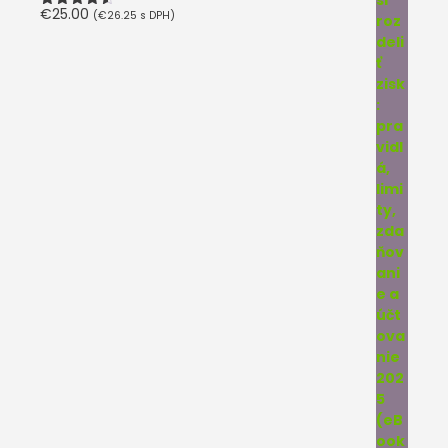
€
25.00
(
€
26.25
s DPH)
Hodnotenie
4.50
z 5