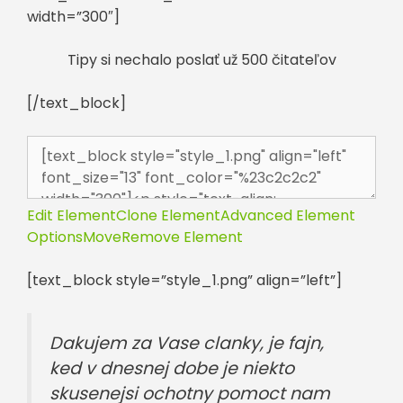
width=”300″]
Tipy si nechalo poslať už 500 čitateľov
[/text_block]
Edit Element
Clone Element
Advanced Element
Options
Move
Remove Element
[text_block style=”style_1.png” align=”left”]
Dakujem za Vase clanky, je fajn,
ked v dnesnej dobe je niekto
skusenejsi ochotny pomoct nam