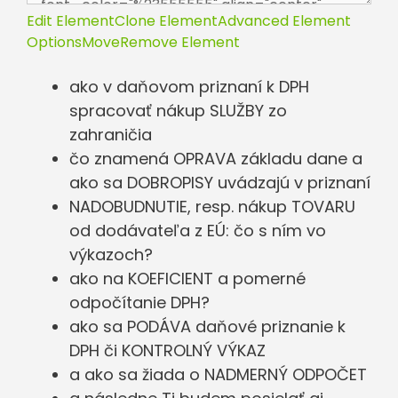
Edit Element
Clone Element
Advanced Element
Options
Move
Remove Element
ako v daňovom priznaní k DPH
spracovať nákup SLUŽBY zo
zahraničia
čo znamená OPRAVA základu dane a
ako sa DOBROPISY uvádzajú v priznaní
NADOBUDNUTIE, resp. nákup TOVARU
od dodávateľa z EÚ: čo s ním vo
výkazoch?
ako na KOEFICIENT a pomerné
odpočítanie DPH?
ako sa PODÁVA daňové priznanie k
DPH či KONTROLNÝ VÝKAZ
a ako sa žiada o NADMERNÝ ODPOČET