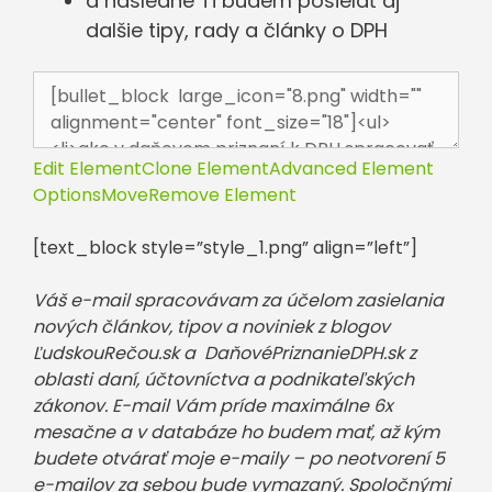
a následne Ti budem posielať aj
dalšie tipy, rady a články o DPH
Edit Element
Clone Element
Advanced Element
Options
Move
Remove Element
[text_block style=”style_1.png” align=”left”]
Váš e-mail spracovávam za účelom zasielania
nových článkov, tipov a noviniek z blogov
ĽudskouRečou.sk a DaňovéPriznanieDPH.sk z
oblasti daní, účtovníctva a podnikateľských
zákonov. E-mail Vám príde maximálne 6x
mesačne a v databáze ho budem mať, až kým
budete otvárať moje e-maily – po neotvorení 5
e-mailov za sebou bude vymazaný. Spoločnými