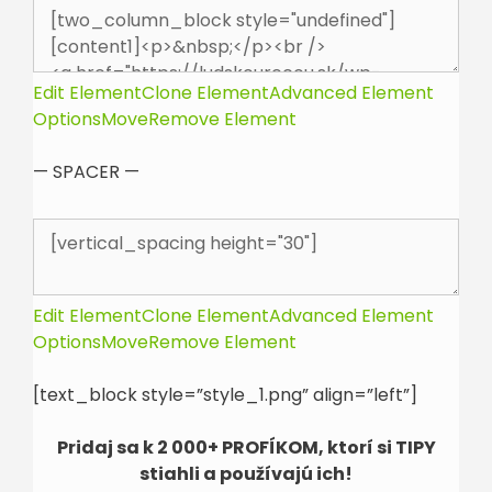
Edit Element
Clone Element
Advanced Element
Options
Move
Remove Element
— SPACER —
Edit Element
Clone Element
Advanced Element
Options
Move
Remove Element
[text_block style=”style_1.png” align=”left”]
Pridaj sa k 2 000+ PROFÍKOM, ktorí si TIPY
stiahli a používajú ich!