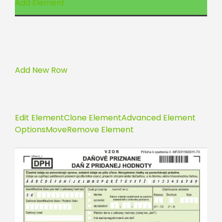
Add Element
Add New Row
Edit Element
Clone Element
Advanced Element
Options
Move
Remove Element