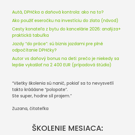
Autá, DPHčka a daňová kontrola: ako na to?
Ako použiť eseročku na investíciu do zlata (návod)
Cesty konateľa z bytu do kancelárie 2026: analýza+
praktická tabuľka
Jazdy “do práce”: sú biznis jazdami pre plné
odpočítanie DPHčky?
Autor vs daňový bonus na deti: prečo je niekedy sa
lepšie vykašlať na 2 400 EUR (prípadová štúdia)
“Všetky školenia sú nanič, pokiaľ sa to nevysvetlí
takto krááásne “polopate”.
Ste super, hodne síl prajem.”
Zuzana, čitateľka
ŠKOLENIE MESIACA: