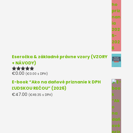
Eseročka & základné právne vzory (VZORY
+ NÁVODY)
€
0.00
(
€
0.00
s DPH)
Hodnotenie
5.00
z 5
E-book “Ako na daňové priznanie k DPH
ĽUDSKOU REČOU” (2026)
€
47.00
(
€
49.35
s DPH)