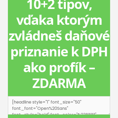
10+2 tipov,
vďaka ktorým
zvládneš daňové
priznanie k DPH
ako profík –
ZDARMA