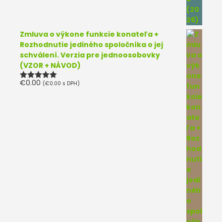
Zmluva o výkone funkcie konateľa +
Rozhodnutie jediného spoločníka o jej
schválení. Verzia pre jednoosobovky
(VZOR + NÁVOD)
€
0.00
(
€
0.00
s DPH)
Hodnotenie
5.00
z 5