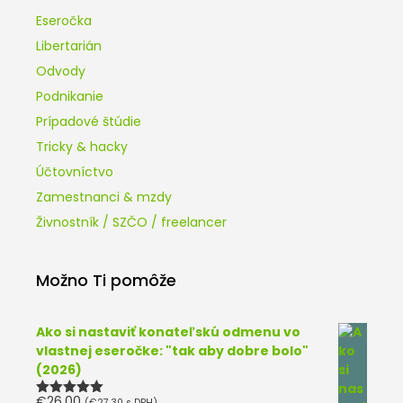
Eseročka
Libertarián
Odvody
Podnikanie
Prípadové štúdie
Tricky & hacky
Účtovníctvo
Zamestnanci & mzdy
Živnostník / SZČO / freelancer
Možno Ti pomôže
Ako si nastaviť konateľskú odmenu vo
vlastnej eseročke: "tak aby dobre bolo"
(2026)
€
26.00
(
€
27.30
s DPH)