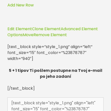
Add New Row
Edit Element
Clone Element
Advanced Element
Options
Move
Remove Element
[text_block style=”style_1.png” align=”left”
font_size=”15″ font_color=”%23878787″
width=”940″]
5 + 1 tipov Ti pošlem postupne na Tvoj e-mail
po jeho zadaní
[/text_block]