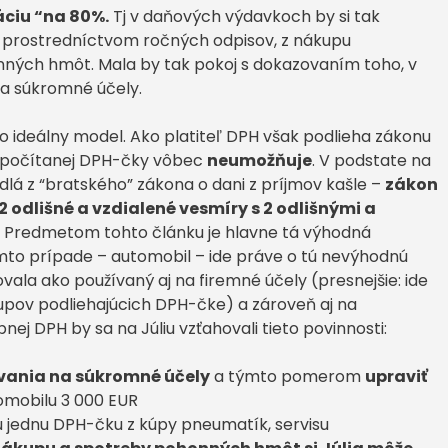
áciu “na 80%.
Tj v daňových výdavkoch by si tak
 prostredníctvom ročných odpisov, z nákupu
onných hmôt. Mala by tak pokoj s dokazovaním toho, v
na súkromné účely.
to ideálny model. Ako platiteľ DPH však podlieha zákonu
odpočítanej DPH-čky vôbec
neumožňuje
. V podstate na
lá z “bratského” zákona o dani z príjmov kašle –
zákon
2 odlišné a vzdialené vesmíry s 2 odlišnými a
Predmetom tohto článku je hlavne tá výhodná
to prípade – automobil – ide práve o tú nevýhodnú
ala ako používaný aj na firemné účely (presnejšie: ide
tupov podliehajúcich DPH-čke) a zároveň aj na
nej DPH by sa na Júliu vzťahovali tieto povinnosti:
vania na súkromné účely
a týmto pomerom
upraviť
omobilu 3 000 EUR
jednu DPH-čku z kúpy pneumatík, servisu