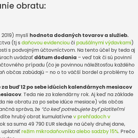
anie obratu:
. 2019) myslí
hodnota dodaných tovarov a služieb.
tva (tj s
daňovou evidenciou
či
paušálnymi výdavkami
)
nosti s podvojným účtovníctvom. Na tento účel by teda aj
túrach uvádzať
dátum dodania
– veď tak či sú povinní
čtovného prípadu (čo je povinnou náležitosťou každého
aň občas zabúdajú – no o to väčší bordel a problémy to
 za buď 12 po sebe idúcich kalendárnych mesiacov
mesiacov
. Teda nie za kalendárny rok. Aj keď na základe
da nie obratu za po sebe idúce mesiace) vás občas
nančná správa, že
“čo keď potrebujete byť platiteľmi
vidíte hrubý obrat kumulatívne
v prehľadoch v
rok sa suma 49 790 EUR sleduje na účely druhej dane,
 uplatniť
režim mikrodaňovníka alebo sadzby 15%
. Prečo