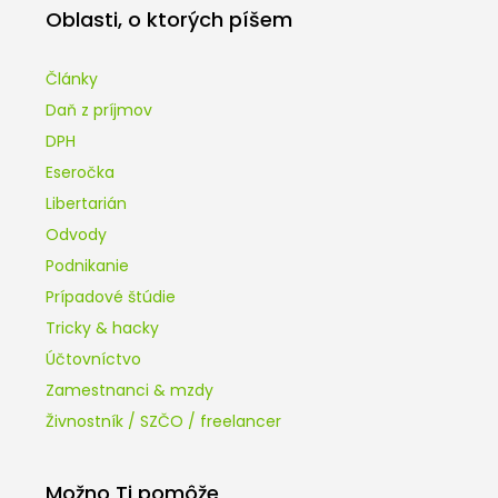
Oblasti, o ktorých píšem
Články
Daň z príjmov
DPH
Eseročka
Libertarián
Odvody
Podnikanie
Prípadové štúdie
Tricky & hacky
Účtovníctvo
Zamestnanci & mzdy
Živnostník / SZČO / freelancer
Možno Ti pomôže