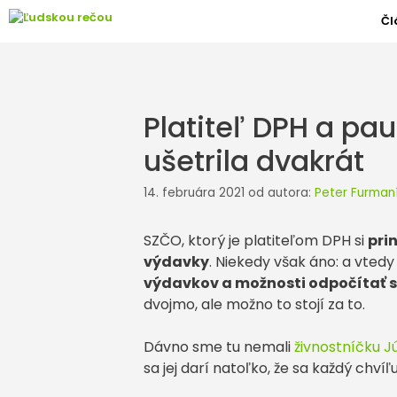
Preskočiť
Čl
na
obsah
Platiteľ DPH a pa
ušetrila dvakrát
14. februára 2021
od autora:
Peter Furman
SZČO, ktorý je platiteľom DPH si
pri
výdavky
. Niekedy však áno: a vted
výdavkov a možnosti odpočítať s
dvojmo, ale možno to stojí za to.
Dávno sme tu nemali
živnostníčku Jú
sa jej darí natoľko, že sa každý chví