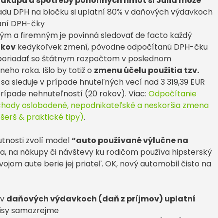
ákupu a spotreby pohonných hmôt si Júlia môže
ladu DPH na bločku si uplatní 80% v daňových výdavkoch
aní DPH-čky
m a firemným je povinná sledovať de facto každý
okov
kedykoľvek zmení, pôvodne odpočítanú DPH-čku
sporiadať so štátnym rozpočtom v poslednom
ho roka. Išlo by totiž o
zmenu účelu použitia tzv.
 sa sleduje v prípade hnuteľných vecí nad 3 319,39 EUR
prípade nehnuteľností (20 rokov). Viac:
Odpočítanie
bchody oslobodené, nepodnikateľské a neskoršia zmena
šerš & praktické tipy)
.
utnosti zvolí model
“auto používané výlučne na
ta, na nákupy či návštevy ku rodičom používa hipsterský
vojom aute berie jej priateľ. OK, nový automobil čisto na
 v
daňových výdavkoch (daň z príjmov) uplatní
pisy samozrejme