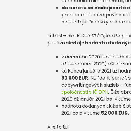
to metodici takto domotali, n
do obratu sa niečo počíta a 
prenosom daňovej povinnosti na
nepočítajú. Dodávky odberat
Júlia si – ako každá SZČO, keďže p
poctivo
sleduje hodnotu dodaných
v decembri 2020 bola hodnota 
až december 2020) ešte v s
ku koncu januára 2021 už hodn
50 000 EUR
. No “dont panic”:
copywritingových služieb – ľud
spoločnosti s IČ DPH
. Čiže ob
2020 až január 2021 bol v sum
hodnota dodaných služieb čis
2021 bola v sume
52 000 EUR.
A je to tu: