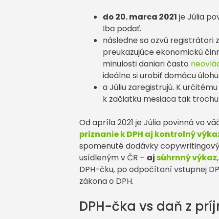
do 20. marca 2021
je Júlia p
Iba podať.
následne sa ozvú registrátori
preukazujúce ekonomickú činn
minulosti daniari často
neovlád
ideálne si urobiť domácu úloh
a Júliu zaregistrujú. K určitému 
k začiatku mesiaca tak trochu 
Od apríla 2021 je Júlia povinná vo 
priznanie k DPH aj kontrolný výka
spomenuté dodávky copywritingových
usídleným v ČR –
aj
súhrnný výkaz
DPH-čku, po odpočítaní vstupnej DPH
zákona o DPH.
DPH-čka vs daň z prí