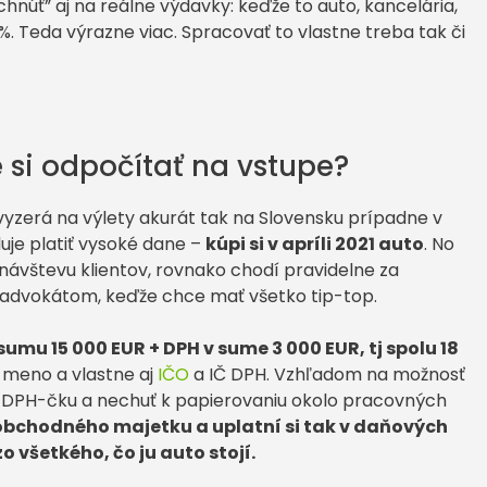
úť” aj na reálne výdavky: keďže to auto, kancelária,
0%. Teda výrazne viac. Spracovať to vlastne treba tak či
 si odpočítať na vstupe?
to vyzerá na výlety akurát tak na Slovensku prípadne v
luje platiť vysoké dane –
kúpi si v apríli 2021 auto
. No
 návštevu klientov, rovnako chodí pravidelne za
advokátom, keďže chce mať všetko tip-top.
sumu 15 000 EUR + DPH v sume 3 000 EUR, tj spolu 18
 meno a vlastne aj
IČO
a IČ DPH. Vzhľadom na možnosť
nú DPH-čku a nechuť k papierovaniu okolo pracovných
obchodného majetku a uplatní si tak v daňových
všetkého, čo ju auto stojí.