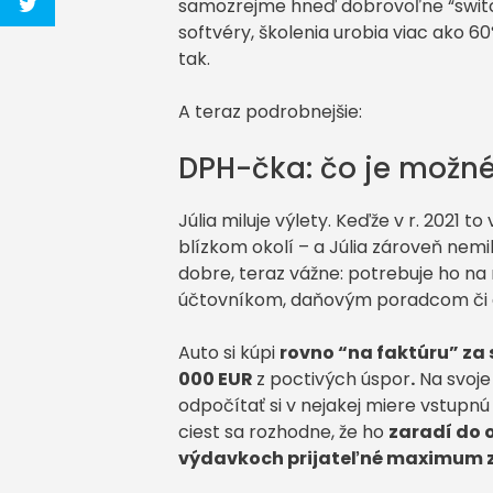
samozrejme hneď dobrovoľne “switchn
softvéry, školenia urobia viac ako 6
tak.
A teraz podrobnejšie:
DPH-čka: čo je možné
Júlia miluje výlety. Keďže v r. 2021 
blízkom okolí – a Júlia zároveň nemi
dobre, teraz vážne: potrebuje ho na
účtovníkom, daňovým poradcom či 
Auto si kúpi
rovno “na faktúru” za 
000 EUR
z poctivých úspor
.
Na svoje
odpočítať si v nejakej miere vstup
ciest sa rozhodne, že ho
zaradí do 
výdavkoch prijateľné maximum zo 