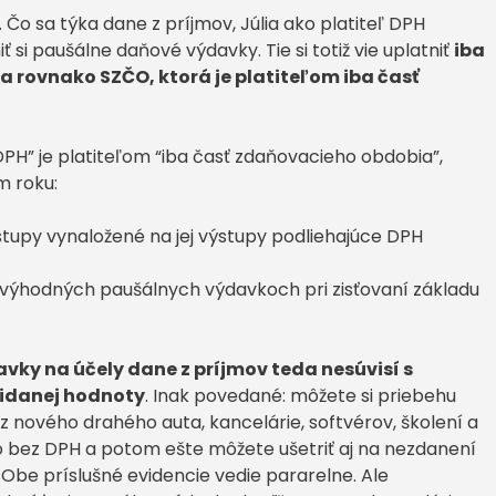
Čo sa týka dane z príjmov, Júlia ako platiteľ DPH
 si paušálne daňové výdavky. Tie si totiž vie uplatniť
iba
 a rovnako SZČO, ktorá je platiteľom iba časť
DPH” je platiteľom “iba časť zdaňovacieho obdobia”,
m roku:
vstupy vynaložené na jej výstupy podliehajúce DPH
 výhodných paušálnych výdavkoch pri zisťovaní základu
avky na účely dane z príjmov teda nesúvisí s
ridanej hodnoty
. Inak povedané: môžete si priebehu
 nového drahého auta, kancelárie, softvérov, školení a
cto bez DPH a potom ešte môžete ušetriť aj na nezdanení
 Obe príslušné evidencie vedie pararelne. Ale