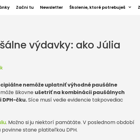
ánky
Začni tu
Newsletter
Školenie, ktoré potrebuješ
ušálne výdavky: ako Júlia
ík
ncipiálne nemôže uplatniť výhodné paušálne
y môže šikovne
ušetriť na kombinácii paušálnych
i DPH-čku.
Síce musí vedie evidencie takpovediac
liu
. Možno si ju niektorí pamätáte. V poslednom období
ľu povinne stane platiteľkou DPH.