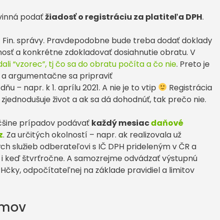
ovinná podať
žiadosť o registráciu za platiteľa DPH
.
 z Fin. správy. Pravdepodobne bude treba dodať doklady
osť a konkrétne zdokladovať dosiahnutie obratu. V
ali “vzorec”, tj čo sa do obratu počíta a čo nie
. Preto je
u a argumentačne sa pripraviť
dňu – napr. k 1. aprílu 2021. A nie je to vtip
Registrácia
zjednodušuje život a ak sa dá dohodnúť, tak prečo nie.
väčšine prípadov podávať
každý mesiac
daňové
z
. Za určitých okolností – napr. ak realizovala už
 služieb odberateľovi s IČ DPH prideleným v ČR a
, i keď štvrťročne. A samozrejme odvádzať výstupnú
čky, odpočítateľnej na základe pravidiel a limitov
jmov