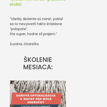
štúdia)
“Všetky školenia sú nanič, pokiaľ
sa to nevysvetlí takto krááásne
“polopate”.
Ste super, hodne síl prajem.”
Zuzana, čitateľka
ŠKOLENIE
MESIACA: