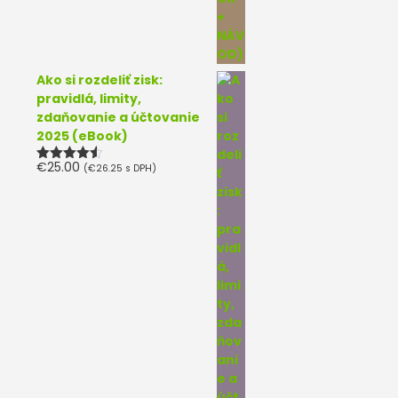
Ako si rozdeliť zisk:
pravidlá, limity,
zdaňovanie a účtovanie
2025 (eBook)
€
25.00
(
€
26.25
s DPH)
Hodnotenie
4.50
z 5