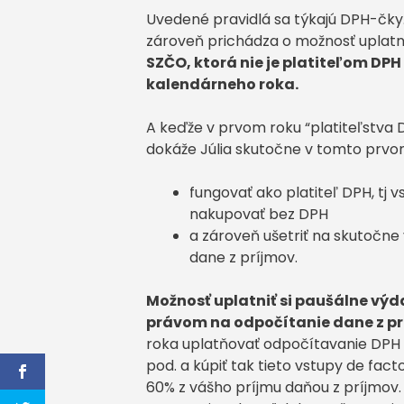
Uvedené pravidlá sa týkajú DPH-čky. 
zároveň prichádza o možnosť uplatniť
SZČO, ktorá nie je platiteľom DPH
kalendárneho roka.
A keďže v prvom roku “platiteľstva 
dokáže Júlia skutočne v tomto prvo
fungovať ako platiteľ DPH, tj 
nakupovať bez DPH
a zároveň ušetriť na skutočne
dane z príjmov.
Možnosť uplatniť si paušálne výd
právom na odpočítanie dane z p
roka uplatňovať odpočítavanie DPH z
pod. a kúpiť tak tieto vstupy de fa
60% z vášho príjmu daňou z príjmov.