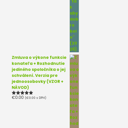
Zmluva o výkone funkcie
konateľa + Rozhodnutie
jediného spoločníka o jej
schválení. Verzia pre
jednoosobovky (VZOR +
NÁVOD)
€
0.00
(
€
0.00
s DPH)
Hodnotenie
5.00
z 5