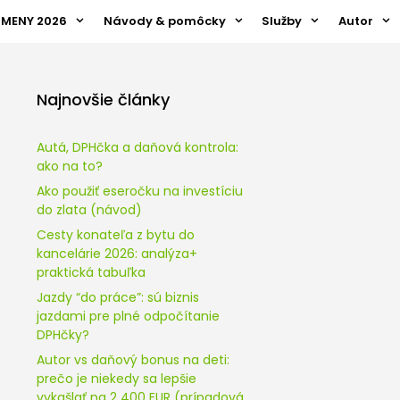
ZMENY 2026
Návody & pomôcky
Služby
Autor
Najnovšie články
Autá, DPHčka a daňová kontrola:
ako na to?
Ako použiť eseročku na investíciu
do zlata (návod)
Cesty konateľa z bytu do
kancelárie 2026: analýza+
praktická tabuľka
Jazdy “do práce”: sú biznis
jazdami pre plné odpočítanie
DPHčky?
Autor vs daňový bonus na deti:
prečo je niekedy sa lepšie
vykašlať na 2 400 EUR (prípadová