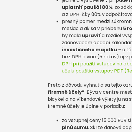
jedine a vyslovene v prípade
n
uplatniť paušál 80%
: zo zák
a z DPH-čky 80% v odpočítav
presný pomer medzi súkromný
mesiac a ak sa v priebehu
5 r
by mala
upraviť
a rozdiel vy
zdaňovacom období kalendárne
investičného majetku
– a tá
bez DPH a viac (5 rokov) aj v 
DPH pri použití vstupov na o
účelu použitia vstupov PDF (Re
Preto z dôvodu vyhnutia sa tejto ozr
firemné účely”
. Býva v centre mes
bicykel a na víkendové výlety ju na s
firemné účely je úplne v poriadku:
zo vstupnej ceny 15 000 EUR si
plnú sumu
. Skrze daňové od