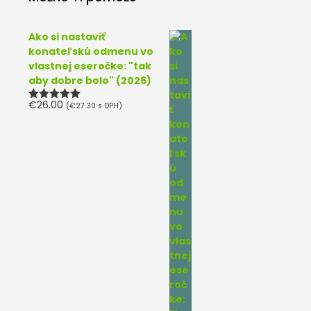
Ako si nastaviť
konateľskú odmenu vo
vlastnej eseročke: "tak
aby dobre bolo" (2026)
€
26.00
(
€
27.30
s DPH)
Hodnotenie
5.00
z 5