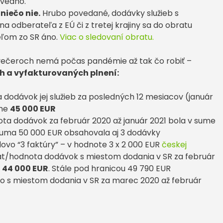
evedno.
niečo nie.
Hrubo povedané, dodávky služieb s
 odberateľa z EÚ či z tretej krajiny sa do obratu
eľom zo SR áno.
Viac o sledovaní obratu.
o večeroch nemá počas pandémie až tak čo robiť –
 a vyfakturovaných plnení:
dodávok jej služieb za posledných 12 mesiacov (január
ume
45 000 EUR
ota dodávok za február 2020 až január 2021 bola v sume
 suma 50 000 EUR obsahovala aj 3 dodávky
ovo “3 faktúry” – v hodnote 3 x 2 000 EUR
českej
rat/hodnota dodávok s miestom dodania v SR za február
e
44 000 EUR
. Stále pod hranicou 49 790 EUR
to s miestom dodania v SR za marec 2020 až február