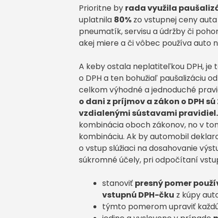
Prioritne by
rada využila paušaliz
uplatnila
80%
zo vstupnej ceny auta
pneumatík, servisu a údržby či poh
akej miere a či vôbec používa auto 
A keby ostala neplatiteľkou DPH, je 
o DPH a ten bohužiaľ paušalizáciu 
celkom výhodné a jednoduché pravid
o dani z príjmov a zákon o DPH sú 
vzdialenými sústavami pravidiel.
kombinácia oboch zákonov, no v tom
kombináciu. Ak by automobil deklarov
o vstup slúžiaci na dosahovanie výs
súkromné účely, pri odpočítaní vstup
stanoviť
presný pomer použí
vstupnú DPH-čku
z kúpy aut
týmto pomerom upraviť každú 