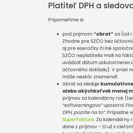
Platiteľ DPH a sledov
Pripomeňme si:
pod pojmom
“obrat”
sa (od r
Zhodne pre SZČO bez účtovníc
aj pre eseročky či iné spoloč
SZČO neplatitelia mali na fak
uvádzať dátum uskutočnenia ú
účtovného dokladu). V praxi n
môže neskôr znamenať.
obrat sa sleduje
kumulatívne
alebo akýchkoľvek menej 
príjmov za kalendárny rok (te
“softwarningovo” upozorní Fi
DPH, pozrite na to”
. Prípadne 
SuperFaktúre
. Za kalendárny 
dane z príjmov – či už s cieľom