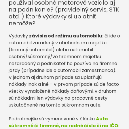
používal osobné motorové vozidlo aj
na podnikanie? (pravidelný servis, STK
atď..) Ktoré výdavky si uplatniť
nemôže?
Výdavky
závisia od režimu automobilu:
či ide o
automobil zaradený v obchodnom majetku
(firemný automobil) alebo automobil
osobný/súkromný/vo firemnom majetku
nezaradený a podnikateľ ho používa na firemné
jazdy (prípadne ide o automobil zamestnanca).
V jednom aj druhom prípade sa uplatňujú
náklady inak a iné – v prvom prípade sú de facto
všetky vynaložené náklady daňovými, v druhom
sú nákladmi len výdavky na pracovné cesty
uskutočnené na tomto súkromnom aute.
Podrobnejšie sú vymenované v článku
Auto
súkromné či firemné, na rodné číslo či na IČO: