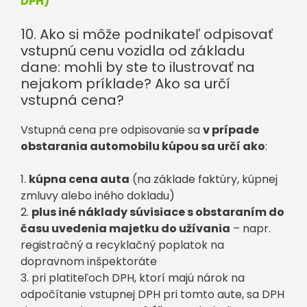
DPH)
10. Ako si môže podnikateľ odpisovať
vstupnú cenu vozidla od základu
dane: mohli by ste to ilustrovať na
nejakom príklade? Ako sa určí
vstupná cena?
Vstupná cena pre odpisovanie sa
v prípade
obstarania automobilu kúpou sa určí ako
:
1.
kúpna cena auta
(na základe faktúry, kúpnej
zmluvy alebo iného dokladu)
2.
plus iné náklady súvisiace s obstaraním do
času uvedenia majetku do užívania
– napr.
registračný a recyklačný poplatok na
dopravnom inšpektoráte
3. pri platiteľoch DPH, ktorí majú nárok na
odpočítanie vstupnej DPH pri tomto aute, sa DPH