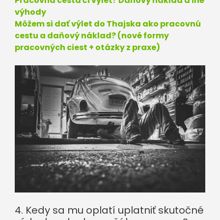
Pracovná cesta či výlet? Daňový náklad a iné
výhody
Môžem si dať výlet do Thajska ako pracovnú
cestu a daňový náklad? (nové formy
pracovných ciest + otázky z praxe)
4. Kedy sa mu oplatí uplatniť skutočné