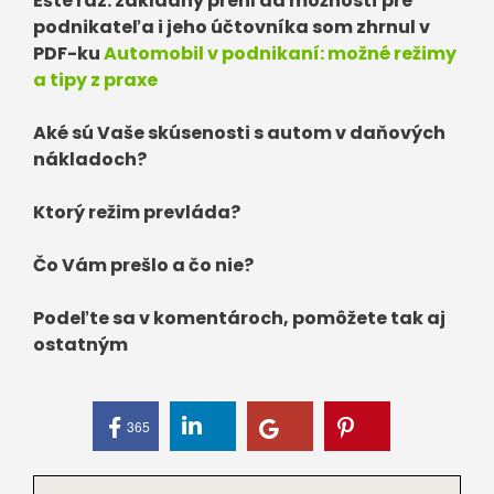
Ešte raz: základný prehľad možností pre
podnikateľa i jeho účtovníka som zhrnul v
PDF-ku
Automobil v podnikaní: možné režimy
a tipy z praxe
Aké sú Vaše skúsenosti s autom v daňových
nákladoch?
Ktorý režim prevláda?
Čo Vám prešlo a čo nie?
Podeľte sa v komentároch, pomôžete tak aj
ostatným
365