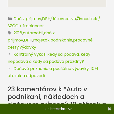
Kategórie
Daň z príjmov
,
DPH
,
Účtovníctvo
,
Živnostník /
SZČO / freelancer
Značky
2016
,
automobil
,
daň z
príjmov
,
DPH
,
majetok
,
podnikanie
,
pracovné
cesty
,
výdavky
Kontrolný výkaz: kedy sa podáva, kedy
nepodáva a kedy sa podáva prázdny?
Daňové priznanie a paušálne výdavky: 10+1
otázok a odpovedí
23 komentárov k “Auto v
podnikaní, nákladoch a
daňovom priznaní: 10 otázok a
Odber noviniek
Share This
odpovedí”