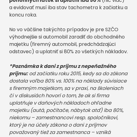
pohonných látok si uplatní iba 50%
(nič viac)
a evidovať musí iba stav tachometra k začiatku a
koncu roka.
No vo väčšine takýchto prípadov je pre SZČO
výhodnejšie si automobil zaradiť do obchodného
majetku (firemný automobil, predchádzajúci
odstavec) a uplatniť si 80% zo všetkých nákladov.
*Poznámka k dani z príjmu z nepeňažného
príjmu:
od začiatku roku 2015, kedy sa do zákona
dostala voľba 80% vs. 100% na náklady súvisiace
s firemným majetkom, sa v praxi, na školeniach
či v diskusiách hovorí o tom, že ak si firma
uplatňuje v daňových nákladoch ohľadne
majetku (autá, počítače, nábytok atď) iba 80%,
niekomu – zamestnancovi resp. spoločníkovi,
ktorý je na účely zákona o dani z príjmov
považovaný tiež za zamestnanca – vzniká