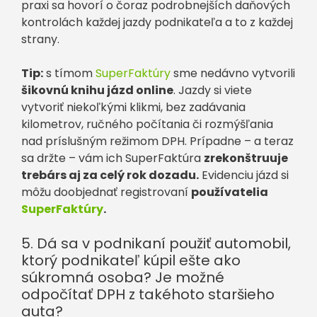
praxi sa hovorí o čoraz podrobnejších daňových
kontrolách každej jazdy podnikateľa a to z každej
strany.
Tip:
s tímom
SuperFaktúry
sme nedávno vytvorili
šikovnú knihu jázd online
. Jazdy si viete
vytvoriť niekoľkými klikmi, bez zadávania
kilometrov, ručného počítania či rozmýšľania
nad príslušným režimom DPH. Prípadne – a teraz
sa držte – vám ich SuperFaktúra
zrekonštruuje
trebárs aj za celý rok dozadu.
Evidenciu jázd si
môžu doobjednať registrovaní
používatelia
SuperFaktúry
.
5. Dá sa v podnikaní použiť automobil,
ktorý podnikateľ kúpil ešte ako
súkromná osoba? Je možné
odpočítať DPH z takéhoto staršieho
auta?