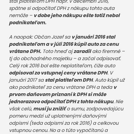
stal platiteľom DPH napr. v decembri 2016,
spätne si odpočítať DPH z nákupu tohto auta
nemôže –
v dobe jeho nákupu ešte totiž nebol
podnikateľom.
A naopak: Občan Jozef sa
v januári 2016 stal
podnikateľom a v júli 2016 kúpil auto za cenu
vrátane DPH.
Toto hneď aj
zaradil
ako firemné –
tj do obchodného majetku – a začal odpisovať.
Celý rok 2016 bol ešte neplatiteľom, čiže auto
odpisoval zo vstupnej ceny vrátane DPH
. V
januári 2017 sa
stal platiteľom DPH
. Auto kúpil už
ako podnikateľ za cenu vrátane DPH a teda
v
prvom daňovom priznaní k DPH si môže
jednorazovo odpočítať DPH z tohto nákupu
. Nie
však celú,
musí ju znížiť
o sumu, zodpovedajúcu
pomeru medzi už uplatnenými daňovými
odpismi (teda odpismi za rok 2016) a celkovou
vstupnou cenou. No a o túto vypočítanú a