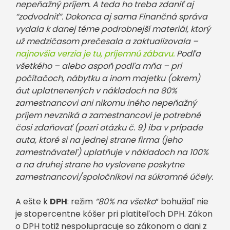
nepeňažný príjem. A teda ho treba zdaniť aj
“zodvodniť”. Dokonca aj sama Finančná správa
vydala k danej téme podrobnejší materiál, ktorý
už medzičasom prečesala a zaktualizovala –
najnovšia verzia je tu, príjemnú zábavu.
Podľa
všetkého – alebo aspoň podľa mňa – pri
počítačoch, nábytku a inom majetku (okrem)
áut uplatnenených v nákladoch na 80%
zamestnancovi ani nikomu iného nepeňažný
príjem nevzniká a zamestnancovi je potrebné
čosi zdaňovať (pozri otázku č. 9) iba v prípade
auta, ktoré si na jednej strane firma (jeho
zamestnávateľ) uplatňuje v nákladoch na 100%
a na druhej strane ho vyslovene poskytne
zamestnancovi/spoločníkovi na súkromné účely.
A ešte k
DPH
: režim
“80% na všetko
” bohužiaľ nie
je stopercentne kóšer pri platiteľoch DPH. Zákon
o DPH totiž nespolupracuje so zákonom o dani z