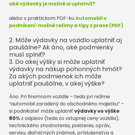
aké výdavky je možné si uplatniť?
alebo v praktickom PDF-ku
Automobil v
podnikaní: možné režimy a tipy z praxe (PDF)
2. Môže výdavky na vozidlo uplatniť aj
paušálne? Ak áno, aké podmienky
musí splniť?
3. Do akej výšky si môže uplatniť
výdavky na nákup pohonných hmôt?
Za akých podmienok ich môže
uplatniť paušálne, v akej výške?
Áno. Pri firemnom vozidle – teda pri režime
“automobil zaradený do obchodného majetku” –
si podnikateľ môže uplatniť
výdavky vo výške
80%
z odpisov (teda zo vstupnej ceny vozidla),
technického zhodnotenia, poistenia, opráv,
servisu, diaľničných známok, príslušenstva a