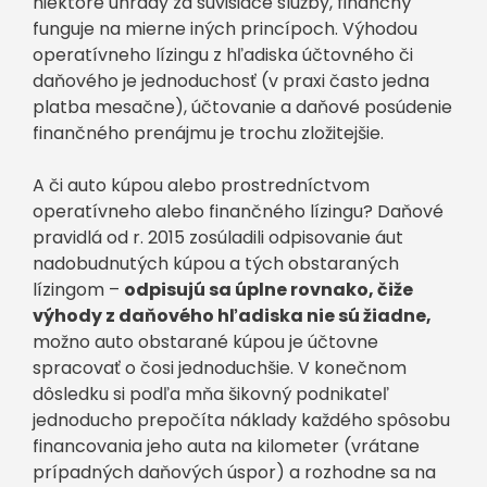
niektoré úhrady za súvisiace služby, finančný
funguje na mierne iných princípoch. Výhodou
operatívneho lízingu z hľadiska účtovného či
daňového je jednoduchosť (v praxi často jedna
platba mesačne), účtovanie a daňové posúdenie
finančného prenájmu je trochu zložitejšie.
A či auto kúpou alebo prostredníctvom
operatívneho alebo finančného lízingu? Daňové
pravidlá od r. 2015 zosúladili odpisovanie áut
nadobudnutých kúpou a tých obstaraných
lízingom –
odpisujú sa úplne rovnako, čiže
výhody z daňového hľadiska nie sú žiadne,
možno auto obstarané kúpou je účtovne
spracovať o čosi jednoduchšie. V konečnom
dôsledku si podľa mňa šikovný podnikateľ
jednoducho prepočíta náklady každého spôsobu
financovania jeho auta na kilometer (vrátane
prípadných daňových úspor) a rozhodne sa na