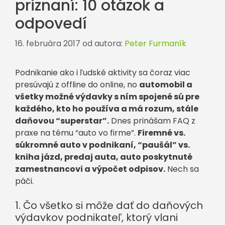
priznaní: 10 otázok a
odpovedí
16. februára 2017
od autora:
Peter Furmaník
Podnikanie ako i ľudské aktivity sa čoraz viac
presúvajú z offline do online, no
automobil a
všetky možné výdavky s ním spojené sú pre
každého, kto ho používa a má rozum, stále
daňovou “superstar”.
Dnes prinášam FAQ z
praxe na tému “auto vo firme”.
Firemné vs.
súkromné auto v podnikaní, “paušál” vs.
kniha jázd, predaj auta, auto poskytnuté
zamestnancovi a výpočet odpisov.
Nech sa
páči.
1. Čo všetko si môže dať do daňových
výdavkov podnikateľ, ktorý vlani