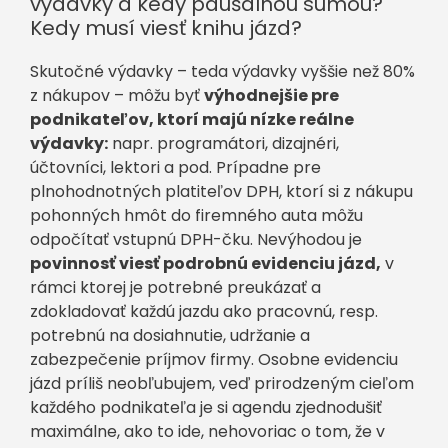
výdavky a kedy paušálnou sumou?
Kedy musí viesť knihu jázd?
Skutočné výdavky – teda výdavky vyššie než 80%
z nákupov – môžu byť
výhodnejšie pre
podnikateľov, ktorí majú nízke reálne
výdavky:
napr. programátori, dizajnéri,
účtovníci, lektori a pod. Prípadne pre
plnohodnotných platiteľov DPH, ktorí si z nákupu
pohonných hmôt do firemného auta môžu
odpočítať vstupnú DPH-čku. Nevýhodou je
povinnosť viesť podrobnú evidenciu jázd,
v
rámci ktorej je potrebné preukázať a
zdokladovať každú jazdu ako pracovnú, resp.
potrebnú na dosiahnutie, udržanie a
zabezpečenie príjmov firmy. Osobne evidenciu
jázd príliš neobľubujem, veď prirodzeným cieľom
každého podnikateľa je si agendu zjednodušiť
maximálne, ako to ide, nehovoriac o tom, že v