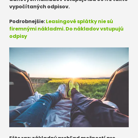
vypočítaných odpisov.
Podrobnejšie:
Leasingové splátky nie sú
firemnými nákladmi. Do nákladov vstupujú
odpisy