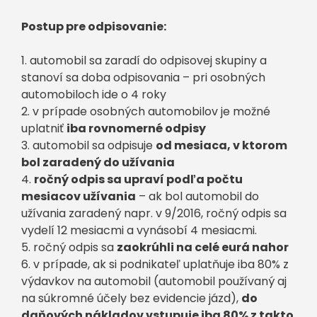
Postup pre odpisovanie:
1. automobil sa zaradí do odpisovej skupiny a
stanoví sa doba odpisovania – pri osobných
automobiloch ide o 4 roky
2. v prípade osobných automobilov je možné
uplatniť
iba rovnomerné odpisy
3. automobil sa odpisuje
od mesiaca, v ktorom
bol zaradený do užívania
4.
ročný odpis sa upraví podľa počtu
mesiacov užívania
– ak bol automobil do
užívania zaradený napr. v 9/2016, ročný odpis sa
vydelí 12 mesiacmi a vynásobí 4 mesiacmi.
5. ročný odpis sa
zaokrúhli na celé eurá nahor
6. v prípade, ak si podnikateľ uplatňuje iba 80% z
výdavkov na automobil (automobil používaný aj
na súkromné účely bez evidencie jázd),
do
daňových nákladov vstupuje iba 80% z takto