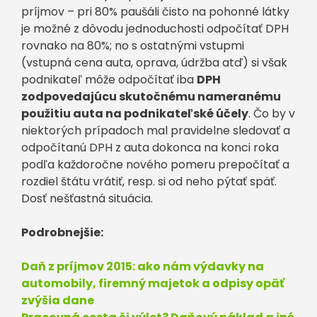
príjmov – pri 80% paušáli čisto na pohonné látky
je možné z dôvodu jednoduchosti odpočítať DPH
rovnako na 80%; no s ostatnými vstupmi
(vstupná cena auta, oprava, údržba atď) si však
podnikateľ môže odpočítať iba
DPH
zodpovedajúcu skutočnému nameranému
použitiu auta na podnikateľské účely
. Čo by v
niektorých prípadoch mal pravidelne sledovať a
odpočítanú DPH z auta dokonca na konci roka
podľa každoročne nového pomeru prepočítať a
rozdiel štátu vrátiť, resp. si od neho pýtať späť.
Dosť nešťastná situácia.
Podrobnejšie:
Daň z príjmov 2015: ako nám výdavky na
automobily, firemný majetok a odpisy opäť
zvýšia dane