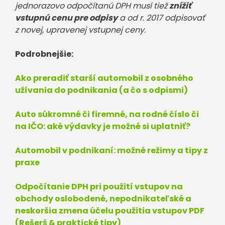
jednorazovo odpočítanú DPH musí tiež
znížiť
vstupnú cenu pre odpisy
a od r. 2017 odpisovať
z novej, upravenej vstupnej ceny.
Podrobnejšie:
Ako preradiť starší automobil z osobného
užívania do podnikania (a čo s odpismi)
Auto súkromné či firemné, na rodné číslo či
na IČO: aké výdavky je možné si uplatniť?
Automobil v podnikaní: možné režimy a tipy z
praxe
Odpočítanie DPH pri použití vstupov na
obchody oslobodené, nepodnikateľské a
neskoršia zmena účelu použitia vstupov PDF
(Rešerš & praktické tipy)