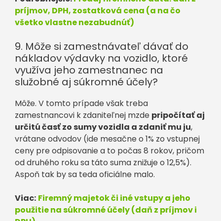
príjmov, DPH, zostatková cena (a na čo
všetko vlastne nezabudnúť)
9. Môže si zamestnávateľ dávať do
nákladov výdavky na vozidlo, ktoré
využíva jeho zamestnanec na
služobné aj súkromné účely?
Môže. V tomto prípade však treba
zamestnancovi k zdaniteľnej mzde
pripočítať aj
určitú časť zo sumy vozidla a zdaniť mu ju
,
vrátane odvodov (ide mesačne o 1% zo vstupnej
ceny pre odpisovanie a to počas 8 rokov, pričom
od druhého roku sa táto suma znižuje o 12,5%).
Aspoň tak by sa teda oficiálne malo.
Viac:
Firemný majetok či iné vstupy a jeho
použitie na súkromné účely (daň z príjmov i