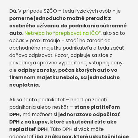
Dá. V prípade SZČO – teda fyzických osôb – je
pomerne jednoducho možné preradiť z
osobného užívania do podnikania súkromné
auto.
Netreba ho “prepisovať na IČO”
, ako sa to
občas v praxi traduje – stačí ho zaradiť do
obchodného majetku podnikateľa a teda začať
daňovo odpisovať. Pozor, odpisuje sa síce z
pôvodnej a správne vypočítanej vstupnej ceny,
ale
odpisy za roky, počas ktorých auto vo
firemnom majetku nebolo, sa jednoducho
neuplatnia.
Ak sa tento podnikateľ – hneď pri začatí
podnikania alebo neskôr –
stane platiteľom
DPH,
má možnosť si
jednorazovo odpočítať
DPH z nákupov, ktoré uskutočnil ešte ako
neplatiteľ DPH
. Túto DPH si však môže
odpočítať
iba z nákupov, ktoré uskutočnil síce