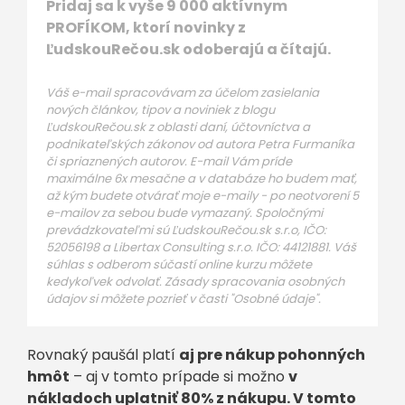
Pridaj sa k vyše 9 000 aktívnym
PROFÍKOM, ktorí novinky z
ĽudskouRečou.sk odoberajú a čítajú.
Váš e-mail spracovávam za účelom zasielania
nových článkov, tipov a noviniek z blogu
ĽudskouRečou.sk z oblasti daní, účtovníctva a
podnikateľských zákonov od autora Petra Furmaníka
či spriaznených autorov. E-mail Vám príde
maximálne 6x mesačne a v databáze ho budem mať,
až kým budete otvárať moje e-maily - po neotvorení 5
e-mailov za sebou bude vymazaný. Spoločnými
prevádzkovateľmi sú ĽudskouRečou.sk s.r.o, IČO:
52056198 a Libertax Consulting s.r.o. IČO: 44121881. Váš
súhlas s odberom súčastí online kurzu môžete
kedykoľvek odvolať. Zásady spracovania osobných
údajov si môžete pozrieť v časti "Osobné údaje".
Rovnaký paušál platí
aj pre nákup pohonných
hmôt
– aj v tomto prípade si možno
v
nákladoch uplatniť 80% z nákupu. V tomto