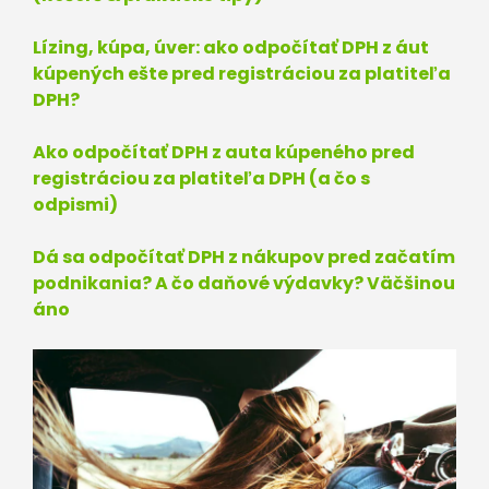
Lízing, kúpa, úver: ako odpočítať DPH z áut
kúpených ešte pred registráciou za platiteľa
DPH?
Ako odpočítať DPH z auta kúpeného pred
registráciou za platiteľa DPH (a čo s
odpismi)
Dá sa odpočítať DPH z nákupov pred začatím
podnikania? A čo daňové výdavky? Väčšinou
áno