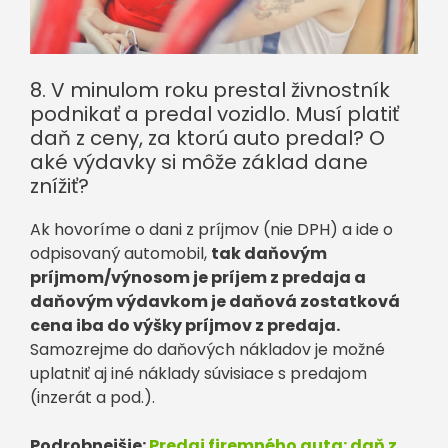
8. V minulom roku prestal živnostník
podnikať a predal vozidlo. Musí platiť
daň z ceny, za ktorú auto predal? O
aké výdavky si môže základ dane
znížiť?
Ak hovoríme o dani z príjmov (nie DPH) a ide o
odpisovaný automobil,
tak daňovým
príjmom/výnosom je príjem z predaja a
daňovým výdavkom je daňová zostatková
cena iba do výšky príjmov z predaja.
Samozrejme do daňových nákladov je možné
uplatniť aj iné náklady súvisiace s predajom
(inzerát a pod.).
Podrobnejšie:
Predaj firemného auta: daň z