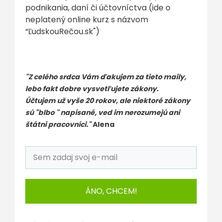
podnikania, daní či účtovníctva (ide o
neplatený online kurz s názvom
“ĽudskouRečou.sk")
"Z celého srdca Vám ďakujem za tieto maily,
lebo fakt dobre vysvetľujete zákony.
Účtujem už vyše 20 rokov, ale niektoré zákony
sú "blbo " napísané, ved im nerozumejú ani
štátni pracovníci."
Alena
ÁNO, CHCEM!