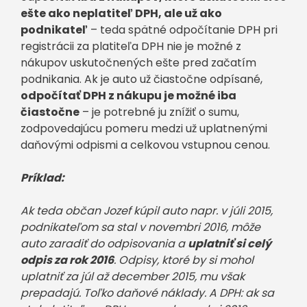
ešte ako neplatiteľ DPH, ale už ako
podnikateľ
– teda spätné odpočítanie DPH pri
registrácii za platiteľa DPH nie je možné z
nákupov uskutočnených ešte pred začatím
podnikania. Ak je auto už čiastočne odpísané,
odpočítať DPH z nákupu je možné iba
čiastočne
– je potrebné ju znížiť o sumu,
zodpovedajúcu pomeru medzi už uplatnenými
daňovými odpismi a celkovou vstupnou cenou.
Príklad:
Ak teda občan Jozef kúpil auto napr. v júli 2015,
podnikateľom sa stal v novembri 2016, môže
auto zaradiť do odpisovania a
uplatniť si celý
odpis za rok 2016
. Odpisy, ktoré by si mohol
uplatniť za júl až december 2015, mu však
prepadajú. Toľko daňové náklady. A DPH: ak sa