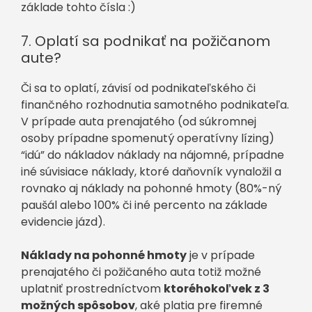
základe tohto čísla :)
7. Oplatí sa podnikať na požičanom
aute?
Či sa to oplatí, závisí od podnikateľského či
finančného rozhodnutia samotného podnikateľa.
V prípade auta prenajatého (od súkromnej
osoby prípadne spomenutý operatívny lízing)
“idú” do nákladov náklady na nájomné, prípadne
iné súvisiace náklady, ktoré daňovník vynaložil a
rovnako aj náklady na pohonné hmoty (80%-ný
paušál alebo 100% či iné percento na základe
evidencie jázd).
Náklady na pohonné hmoty
je v prípade
prenajatého či požičaného auta totiž možné
uplatniť prostredníctvom
ktoréhokoľvek z 3
možných spôsobov
, aké platia pre firemné