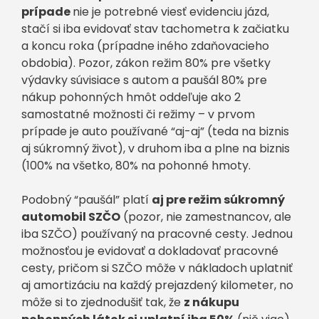
prípade
nie je potrebné viesť evidenciu jázd,
stačí si iba evidovať stav tachometra k začiatku
a koncu roka (prípadne iného zdaňovacieho
obdobia). Pozor, zákon režim 80% pre všetky
výdavky súvisiace s autom a paušál 80% pre
nákup pohonných hmôt oddeľuje ako 2
samostatné možnosti či režimy – v prvom
prípade je auto používané “aj-aj” (teda na biznis
aj súkromný život), v druhom iba a plne na biznis
(100% na všetko, 80% na pohonné hmoty.
Podobný “paušál” platí
aj pre režim súkromný
automobil SZČO
(pozor, nie zamestnancov, ale
iba SZČO) používaný na pracovné cesty. Jednou
možnosťou je evidovať a dokladovať pracovné
cesty, pričom si SZČO môže v nákladoch uplatniť
aj amortizáciu na každý prejazdený kilometer, no
môže si to zjednodušiť tak, že
z nákupu