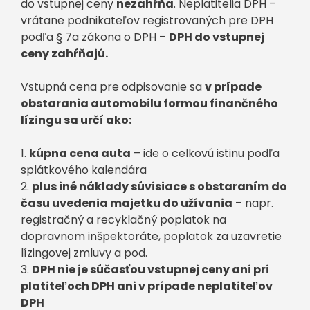
do vstupnej ceny
nezahŕňa
. Neplatitelia DPH –
vrátane podnikateľov registrovaných pre DPH
podľa § 7a zákona o DPH –
DPH do vstupnej
ceny zahŕňajú.
Vstupná cena pre odpisovanie sa
v prípade
obstarania automobilu formou finančného
lízingu sa určí ako:
1.
kúpna cena auta
– ide o celkovú istinu podľa
splátkového kalendára
2.
plus iné náklady súvisiace s obstaraním do
času uvedenia majetku do užívania
– napr.
registračný a recyklačný poplatok na
dopravnom inšpektoráte, poplatok za uzavretie
lízingovej zmluvy a pod.
3.
DPH nie je súčasťou vstupnej ceny ani pri
platiteľoch DPH ani v prípade neplatiteľov
DPH