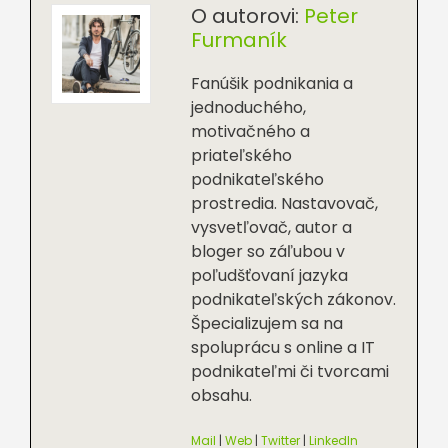
O autorovi:
Peter
Furmaník
Fanúšik podnikania a
jednoduchého,
motivačného a
priateľského
podnikateľského
prostredia. Nastavovač,
vysvetľovač, autor a
bloger so záľubou v
poľudšťovaní jazyka
podnikateľských zákonov.
Špecializujem sa na
spoluprácu s online a IT
podnikateľmi či tvorcami
obsahu.
Mail
|
Web
|
Twitter
|
LinkedIn