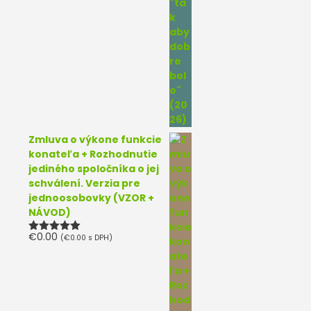
Zmluva o výkone funkcie
konateľa + Rozhodnutie
jediného spoločníka o jej
schválení. Verzia pre
jednoosobovky (VZOR +
NÁVOD)
€
0.00
(
€
0.00
s DPH)
Hodnotenie
5.00
z 5