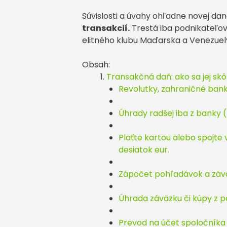
Súvislosti a úvahy ohľadne novej dan
transakcií.
Trestá iba podnikateľov
elitného klubu Maďarska a Venezuely
Obsah:
Transakčná daň: ako sa jej sk
Revolutky, zahraničné bank
Úhrady radšej iba z banky 
Plaťte kartou alebo spojte 
desiatok eur.
Zápočet pohľadávok a záv
Úhrada záväzku či kúpy z p
Prevod na účet spoločníka