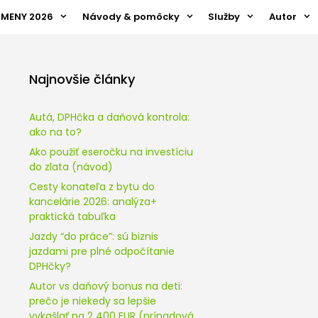
ZMENY 2026
Návody & pomôcky
Služby
Autor
Najnovšie články
Autá, DPHčka a daňová kontrola:
ako na to?
Ako použiť eseročku na investíciu
do zlata (návod)
Cesty konateľa z bytu do
kancelárie 2026: analýza+
praktická tabuľka
Jazdy “do práce”: sú biznis
jazdami pre plné odpočítanie
DPHčky?
Autor vs daňový bonus na deti:
prečo je niekedy sa lepšie
vykašlať na 2 400 EUR (prípadová