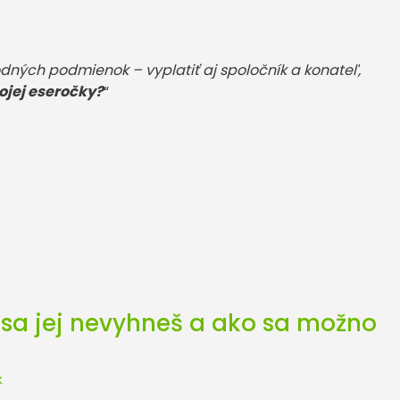
dných podmienok – vyplatiť aj spoločník a konateľ,
jej eseročky?
“
sa jej nevyhneš a ako sa možno
k