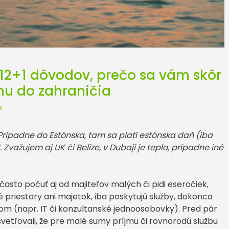
 12+1 dôvodov, prečo sa vám skôr
mu do zahraničia
k
 Prípadne do Estónska, tam sa platí estónska daň (iba
Zvažujem aj UK či Belize, v Dubaji je teplo, prípadne iné
 často počuť aj od majiteľov malých či pidi eseročiek,
priestory ani majetok, iba poskytujú služby, dokonca
ľom (napr. IT či konzultanské jednoosobovky). Pred pár
tľovali, že pre malé sumy príjmu či rovnorodú službu