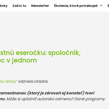
ánky
Začni tu
Newsletter
Školenie, ktoré potrebuješ
astnú eseročku: spoločník,
ec v jednom
ou rečou”
odznela otázka:
zamestnanec (ktorý je zároveň aj konateľ) tvorí
rmu
. Môže si uplatniť autorskú odmenu? Dané programy