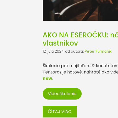
AKO NA ESEROČKU: náv
vlastníkov
12. júla 2024
od autora:
Peter Furmaník
Školenie pre majiteľom & konateľov
Tentoraz je hotové, nahraté ako video
now.
Videoškolenie
ČÍTAJ VIAC