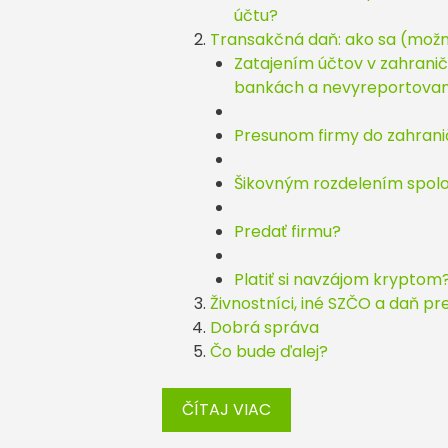
účtu?
Transakčná daň: ako sa (možn
Zatajením účtov v zahranič
bankách a nevyreportovan
Presunom firmy do zahrani
Šikovným rozdelením spoloč
Predať firmu?
Platiť si navzájom kryptom
Živnostníci, iné SZČO a daň pr
Dobrá správa
Čo bude ďalej?
ČÍTAJ VIAC