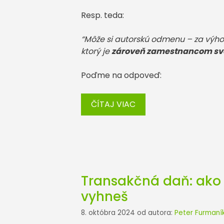
Resp. teda:
“Môže si autorskú odmenu – za výho
ktorý je
zároveň zamestnancom svo
Poďme na odpoveď:
ČÍTAJ VIAC
Transakčná daň: ako 
vyhneš
8. októbra 2024
od autora:
Peter Furmaní