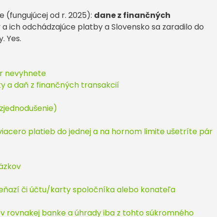
e (fungujúcej od r. 2025):
dane z finančných
 a ich odchádzajúce platby a Slovensko sa zaradilo do
. Yes.
ôr nevyhnete
y a daň z finančných transakcií
(zjednodušenie)
viacero platieb do jednej a na hornom limite ušetríte pár
äzkov
eňazí či účtu/karty spoločníka alebo konateľa
 v rovnakej banke a úhrady iba z tohto súkromného