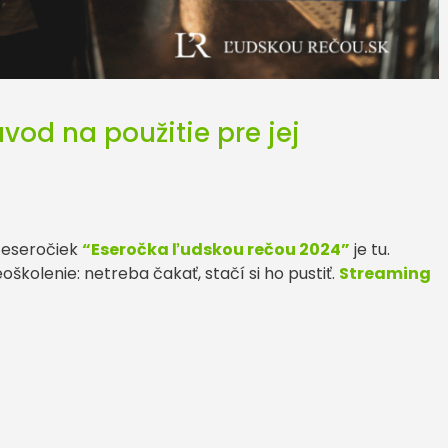
od na použitie pre jej
 eseročiek
“Eseročka ľudskou rečou 2024”
je tu.
školenie: netreba čakať, stačí si ho pustiť.
Streaming