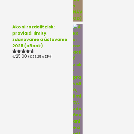
Ako si rozdeliť zisk:
pravidlá, limity,
zdaňovanie a účtovanie
2025 (eBook)
€
25.00
(
€
26.25
s DPH)
Hodnotenie
4.50
z 5