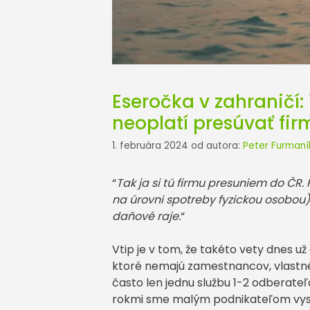
Eseročka v zahraničí:
neoplatí presúvať fir
1. februára 2024
od autora:
Peter Furmaní
“
Tak ja si tú firmu presuniem do ČR.
na úrovni spotreby fyzickou osobou). 
daňové raje.
“
Vtip je v tom, že takéto vety dnes už
ktoré nemajú zamestnancov, vlastné 
často len jednu službu 1-2 odberate
rokmi sme malým podnikateľom vysve