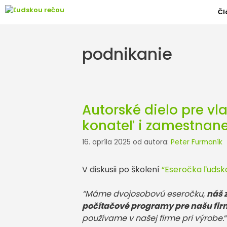
Preskočiť
Čl
na
obsah
podnikanie
Autorské dielo pre vl
konateľ i zamestnan
16. apríla 2025
od autora:
Peter Furmaník
V diskusii po školení
“Eseročka ľudsk
“Máme dvojosobovú eseročku,
náš 
počítačové programy pre našu fi
používame v našej firme pri výrobe.
“