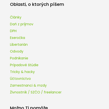
Oblasti, o ktorých píšem
Články
Daň z príjmov
DPH
Eseročka
Libertarián
Odvody
Podnikanie
Prípadové štúdie
Tricky & hacky
Účtovníctvo
Zamestnanci & mzdy
Živnostník / SZČO / freelancer
Možno Ti pomôže