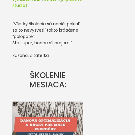
štúdia)
“Všetky školenia sú nanič, pokiaľ
sa to nevysvetlí takto krááásne
“polopate”.
Ste super, hodne síl prajem.”
Zuzana, čitateľka
ŠKOLENIE
MESIACA: