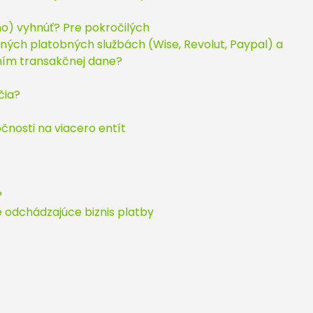
o) vyhnúť? Pre pokročilých
ných platobných službách (Wise, Revolut, Paypal) a
ím transakčnej dane?
čia?
nosti na viacero entít
?
e odchádzajúce biznis platby