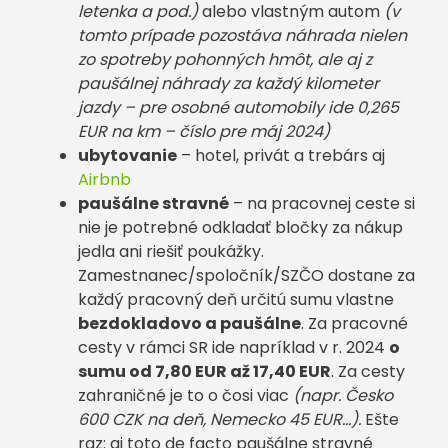
letenka a pod.)
alebo vlastným autom
(v
tomto prípade pozostáva náhrada nielen
zo spotreby pohonných hmôt, ale aj z
paušálnej náhrady za každý kilometer
jazdy – pre osobné automobily ide 0,265
EUR na km – číslo pre máj 2024)
ubytovanie
– hotel, privát a trebárs aj
Airbnb
paušálne stravné
– na pracovnej ceste si
nie je potrebné odkladať bločky za nákup
jedla ani riešiť poukážky.
Zamestnanec/spoločník/SZČO dostane za
každý pracovný deň určitú sumu vlastne
bezdokladovo a paušálne
. Za pracovné
cesty v rámci SR ide napríklad v r. 2024
o
sumu od 7,80 EUR až 17,40 EUR
. Za cesty
zahraničné je to o čosi viac
(napr. Česko
600 CZK na deň, Nemecko 45 EUR…).
Ešte
raz: aj toto de facto paušálne stravné