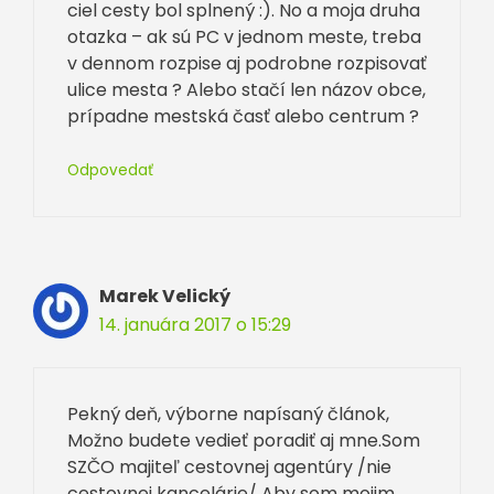
ciel cesty bol splnený :). No a moja druha
otazka – ak sú PC v jednom meste, treba
v dennom rozpise aj podrobne rozpisovať
ulice mesta ? Alebo stačí len názov obce,
prípadne mestská časť alebo centrum ?
Odpovedať
Marek Velický
14. januára 2017 o 15:29
Pekný deň, výborne napísaný článok,
Možno budete vedieť poradiť aj mne.Som
SZČO majiteľ cestovnej agentúry /nie
cestovnej kancelárie/ Aby som mojim