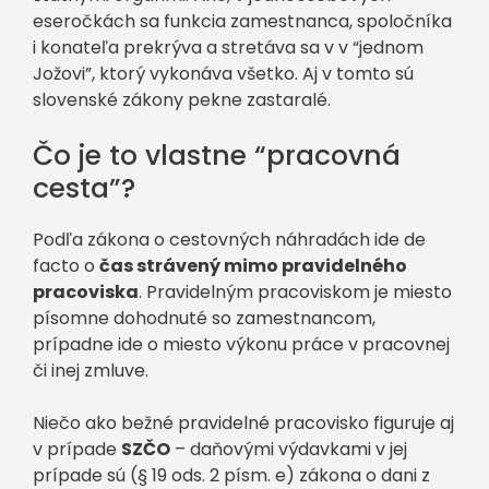
eseročkách sa funkcia zamestnanca, spoločníka
i konateľa prekrýva a stretáva sa v v “jednom
Jožovi”, ktorý vykonáva všetko. Aj v tomto sú
slovenské zákony pekne zastaralé.
Čo je to vlastne “pracovná
cesta”?
Podľa zákona o cestovných náhradách ide de
facto o
čas strávený mimo pravidelného
pracoviska
. Pravidelným pracoviskom je miesto
písomne dohodnuté so zamestnancom,
prípadne ide o miesto výkonu práce v pracovnej
či inej zmluve.
Niečo ako bežné pravidelné pracovisko figuruje aj
v prípade
SZČO
– daňovými výdavkami v jej
prípade sú (§ 19 ods. 2 písm. e) zákona o dani z