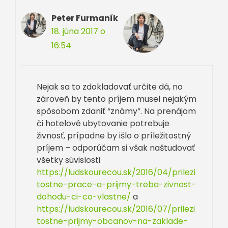
Peter Furmaník
18. júna 2017 o
16:54
Nejak sa to zdokladovať určite dá, no
zároveň by tento príjem musel nejakým
spôsobom zdaniť “známy”. Na prenájom
či hotelové ubytovanie potrebuje
živnosť, prípadne by išlo o príležitostný
príjem – odporúčam si však naštudovať
všetky súvislosti
https://ludskourecou.sk/2016/04/prilezi
tostne-prace-a-prijmy-treba-zivnost-
dohodu-ci-co-vlastne/
a
https://ludskourecou.sk/2016/07/prilezi
tostne-prijmy-obcanov-na-zaklade-