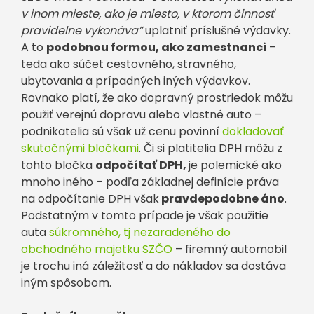
v inom mieste, ako je miesto, v ktorom činnosť
pravidelne vykonáva”
uplatniť príslušné výdavky.
A to
podobnou formou, ako zamestnanci
–
teda ako súčet cestovného, stravného,
ubytovania a prípadných iných výdavkov.
Rovnako platí, že ako dopravný prostriedok môžu
použiť verejnú dopravu alebo vlastné auto –
podnikatelia sú však už cenu povinní
dokladovať
skutočnými bločkami
. Či si platitelia DPH môžu z
tohto bločka
odpočítať DPH,
je polemické ako
mnoho iného – podľa základnej definície práva
na odpočítanie DPH však
pravdepodobne áno
.
Podstatným v tomto prípade je však použitie
auta
súkromného, tj nezaradeného do
obchodného majetku SZČO
– firemný automobil
je trochu iná záležitosť a do nákladov sa dostáva
iným spôsobom.