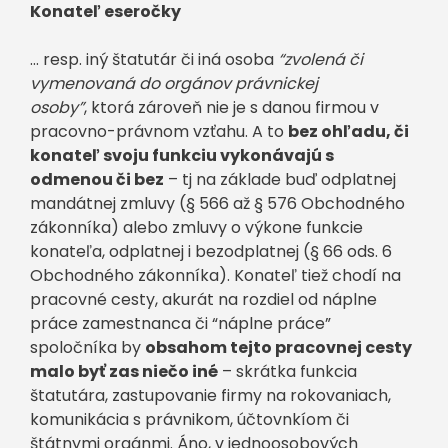
Konateľ eseročky
… resp. iný štatutár či iná osoba
“zvolená či
vymenovaná do orgánov právnickej
osoby”
, ktorá zároveň nie je s danou firmou v
pracovno-právnom vzťahu. A to
bez ohľadu, či
konateľ svoju funkciu vykonávajú s
odmenou či bez
– tj na základe buď odplatnej
mandátnej zmluvy (§ 566 až § 576 Obchodného
zákonníka) alebo zmluvy o výkone funkcie
konateľa, odplatnej i bezodplatnej (§ 66 ods. 6
Obchodného zákonníka). Konateľ tiež chodí na
pracovné cesty, akurát na rozdiel od náplne
práce zamestnanca či “náplne práce”
spoločníka by
obsahom tejto pracovnej cesty
malo byť zas niečo iné
– skrátka funkcia
štatutára, zastupovanie firmy na rokovaniach,
komunikácia s právnikom, účtovnkíom či
štátnymi orgánmi. Áno, v jednoosobových