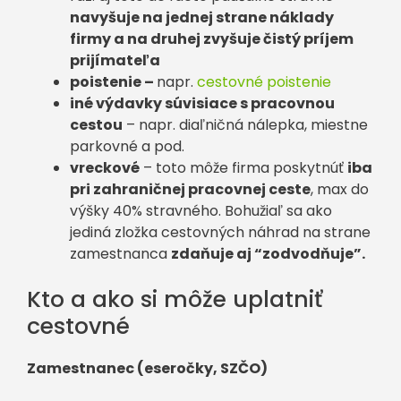
navyšuje na jednej strane náklady
firmy a na druhej zvyšuje čistý príjem
prijímateľa
poistenie –
napr.
cestovné poistenie
iné výdavky súvisiace s pracovnou
cestou
– napr. diaľničná nálepka, miestne
parkovné a pod.
vreckové
– toto môže firma poskytnúť
iba
pri zahraničnej pracovnej ceste
, max do
výšky 40% stravného. Bohužiaľ sa ako
jediná zložka cestovných náhrad na strane
zamestnanca
zdaňuje aj “zodvodňuje”.
Kto a ako si môže uplatniť
cestovné
Zamestnanec (eseročky, SZČO)