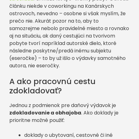
článku niekde v coworkingu na Kanárskych
ostrovoch, nevedno – osobne si však myslím, že
prečo nie. Akurát pozor na to, aby to
samozrejme nebolo pravidelné miesto a rovnako
aj na situáciu, ak daný cestujúci na tvorivom
pobyte tvorí napríklad autorské dielo, ktoré
následne poskytne/predá inému subjektu
(eseročke) – to by už išlo o výdavky samotného
autora, nie eseročky.
A ako pracovnú cestu
zdokladovať?
Jednou z podmienok pre daňový výdavok je
zdokladovanie a obhajoba
. Ako doklady je
prioritne možné použiť:
doklady o ubytovaní, cestovné či iné