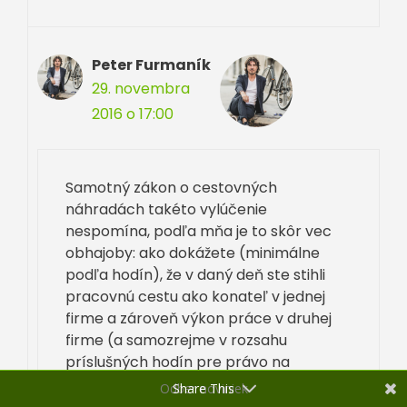
Peter Furmaník
29. novembra
2016 o 17:00
Samotný zákon o cestovných
náhradách takéto vylúčenie
nespomína, podľa mňa je to skôr vec
obhajoby: ako dokážete (minimálne
podľa hodín), že v daný deň ste stihli
pracovnú cestu ako konateľ v jednej
firme a zároveň výkon práce v druhej
firme (a samozrejme v rozsahu
príslušných hodín pre právo na
stravné), tak pokojne aj áno ;)
Odber noviniek
Share This