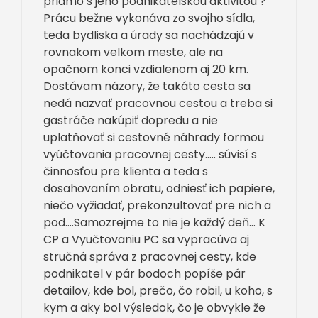
priamo s jeho podnikatelskou aktivitou ?
Prácu bežne vykonáva zo svojho sídla,
teda bydliska a úrady sa nachádzajú v
rovnakom velkom meste, ale na
opačnom konci vzdialenom aj 20 km.
Dostávam názory, že takáto cesta sa
nedá nazvať pracovnou cestou a treba si
gastráče nakúpiť dopredu a nie
uplatňovať si cestovné náhrady formou
vyúčtovania pracovnej cesty….. súvisí s
činnosťou pre klienta a teda s
dosahovaním obratu, odniesť ich papiere,
niečo vyžiadať, prekonzultovať pre nich a
pod….Samozrejme to nie je každý deň… K
CP a Vyučtovaniu PC sa vypracúva aj
stručná správa z pracovnej cesty, kde
podnikatel v pár bodoch popíše pár
detailov, kde bol, prečo, čo robil, u koho, s
kym a aky bol výsledok, čo je obvykle že