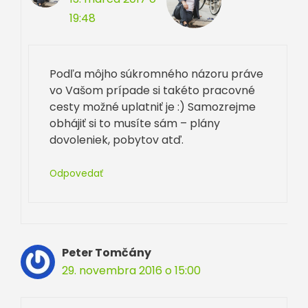
19:48
Podľa môjho súkromného názoru práve
vo Vašom prípade si takéto pracovné
cesty možné uplatniť je :) Samozrejme
obhájiť si to musíte sám – plány
dovoleniek, pobytov atď.
Odpovedať
Peter Tomčány
29. novembra 2016 o 15:00