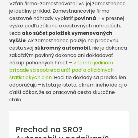
Vzťah firma-zamestnávateľ vs. jej zamestnanec
je ideálny príklad. Zamestnancovi je firma
cestovné náhrady vyplatiť
povinná
– v presnej
výške podľa zákona o cestovných náhradách,
teda
ako súčet položiek vymenovaných
vyššie
. Ak zamestnanec použije na pracovnú
cestu svoj
súkromný automobil
, nie je dokonca
zakaždým povinný dokonca ani dokladovať
nákup pohonných hmôt –
v tomto jedinom
prípade sa spotreba určí podľa oficiálnych
štatistických cien
. Hoci tie doklady sa predsa len
odporúčajú – istota je istota, okrem iného ide aj o
ďalší dôkaz, že sa pracovná cesta skutočne
stala.
Prechod na SRO?