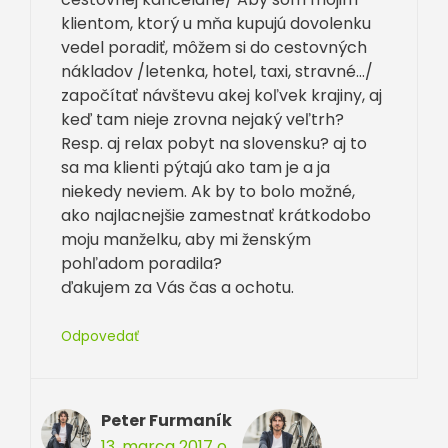
klientom, ktorý u mňa kupujú dovolenku
vedel poradiť, môžem si do cestovných
nákladov /letenka, hotel, taxi, stravné…/
započítať návštevu akej koľvek krajiny, aj
keď tam nieje zrovna nejaký veľtrh?
Resp. aj relax pobyt na slovensku? aj to
sa ma klienti pýtajú ako tam je a ja
niekedy neviem. Ak by to bolo možné,
ako najlacnejšie zamestnať krátkodobo
moju manželku, aby mi ženským
pohľadom poradila?
ďakujem za Vás čas a ochotu.
Odpovedať
Peter Furmaník
13. marca 2017 o