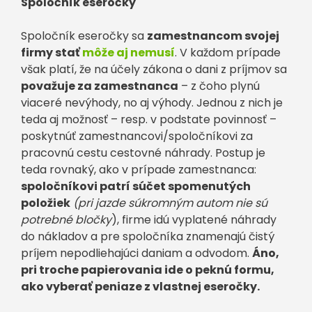
Spoločník eseročky
Spoločník eseročky sa
zamestnancom svojej
firmy stať
môže aj nemusí
. V každom prípade
však platí, že na účely zákona o dani z príjmov sa
považuje za zamestnanca
– z čoho plynú
viaceré nevýhody, no aj výhody. Jednou z nich je
teda aj možnosť – resp. v podstate povinnosť –
poskytnúť zamestnancovi/spoločníkovi za
pracovnú cestu cestovné náhrady. Postup je
teda rovnaký, ako v prípade zamestnanca:
spoločníkovi patrí súčet spomenutých
položiek
(pri jazde súkromným autom nie sú
potrebné bločky
), firme idú vyplatené náhrady
do nákladov a pre spoločníka znamenajú čistý
príjem nepodliehajúci daniam a odvodom.
Áno,
pri troche papierovania ide o peknú formu,
ako vyberať peniaze z vlastnej eseročky.