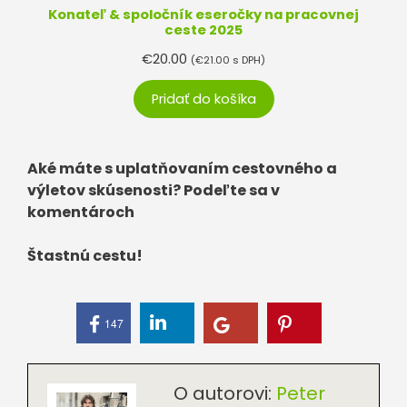
Konateľ & spoločník eseročky na pracovnej
ceste 2025
€
20.00
(
€
21.00
s DPH)
Pridať do košíka
Aké máte s uplatňovaním cestovného a
výletov skúsenosti? Podeľte sa v
komentároch
Štastnú cestu!
147
O autorovi:
Peter