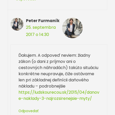
Peter Furmaník
25. septembra
2017 o 14:30
Ďakujem. A odpoveď neviem: žiadny
zákon (o dani z príjmov ani o
cestovných náhradách) takúto situáciu
konkrétne neupravuje, čiže ostávame
len pri základnej definícii daňového
nákladu – podrobnejšie
https://ludskourecou.sk/2015/04/danov
e-naklady-3-najrozsirenejsie-myty/
Odpovedať