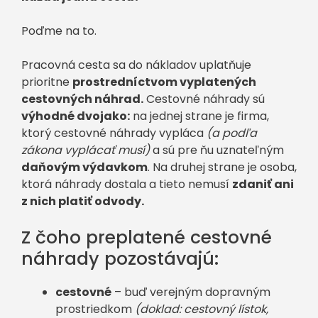
Poďme na to.
Pracovná cesta sa do nákladov uplatňuje
prioritne
prostredníctvom vyplatených
cestovných náhrad.
Cestovné náhrady sú
výhodné dvojako:
na jednej strane je firma,
ktorý cestovné náhrady vypláca
(a podľa
zákona vyplácať musí)
a sú pre ňu uznateľným
daňovým výdavkom
. Na druhej strane je osoba,
ktorá náhrady dostala a tieto nemusí
zdaniť ani
z nich platiť odvody.
Z čoho preplatené cestovné
náhrady pozostávajú:
cestovné
– buď verejným dopravným
prostriedkom
(doklad: cestovný lístok,