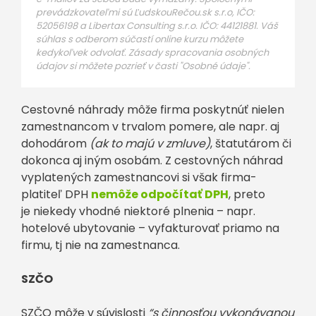
prevádzkovateľmi sú ĽudskouRečou.sk s.r.o, IČO:
52056198 a Libertax Consulting s.r.o. IČO: 44121881. Váš
súhlas s odberom súčastí online kurzu môžete
kedykoľvek odvolať. Zásady spracovania osobných
údajov si môžete pozrieť v časti "Osobné údaje".
Cestovné náhrady môže firma poskytnúť nielen
zamestnancom v trvalom pomere, ale napr. aj
dohodárom
(ak to majú v zmluve)
, štatutárom či
dokonca aj iným osobám. Z cestovných náhrad
vyplatených zamestnancovi si však firma-
platiteľ DPH
nemôže odpočítať DPH
, preto
je niekedy vhodné niektoré plnenia – napr.
hotelové ubytovanie – vyfakturovať priamo na
firmu, tj nie na zamestnanca.
SZČO
SZČO môže v súvislosti
“s činnosťou vykonávanou