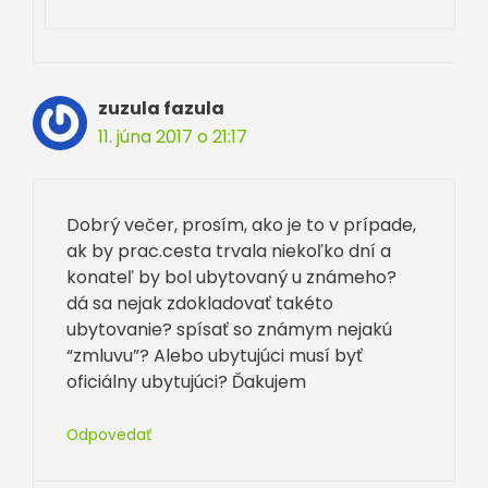
zuzula fazula
11. júna 2017 o 21:17
Dobrý večer, prosím, ako je to v prípade,
ak by prac.cesta trvala niekoľko dní a
konateľ by bol ubytovaný u známeho?
dá sa nejak zdokladovať takéto
ubytovanie? spísať so známym nejakú
“zmluvu”? Alebo ubytujúci musí byť
oficiálny ubytujúci? Ďakujem
Odpovedať