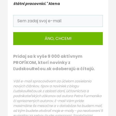
štátni pracovníci."
Alena
ÁNO, CHCEM!
Pridaj sa k vyše 9 000 aktívnym
PROFÍKOM, ktorí novinky z
ĽudskouRečou.sk odoberajú a čítajú.
Váš e-mail spracovávam za účelom zasielania
nových článkov, tipov a noviniek z blogu
ĽudskouRečou.sk z oblasti daní, účtovníctva a
podnikateľských zákonov od autora Petra Furmaníka
či spriaznených autorov. E-mail Vám príde
maximálne 6x mesačne a v databáze ho budem mať,
až kým budete otvárať moje e-maily - po neotvorení 5
e-mailov za sebou bude vymazaný. Spoločnými