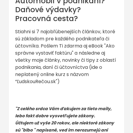
Automobil v podnikaní?
Daňové výdavky?
Pracovná cesta?
Stiahni si 7 najobľúbenejších článkov, ktoré
sú základom pre každého podnikateľa či
účtovníka. Pošlem Ti zdarma aj eBook "Ako
správne vystaviť faktúru" a následne aj
všetky moje články, novinky či tipy z oblastí
podnikania, daní či účtovníctva (ide o
neplatený online kurz s názvom
“ĽudskouRečou.sk")
"Z celého srdca Vám ďakujem za tieto maily,
lebo fakt dobre vysvetľujete zákony.
Účtujem už vyše 20 rokov, ale niektoré zákony
sú "blbo " napísané, ved im nerozumejú ani