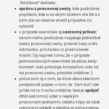
“bločkové”
doklady.
správu z pracovnej cesty
, kde podrobne
popíšete, kde a za akým účelom ste išli a s
kým ste sa vlastne stretli prípadne čo
vybavili.
v prípade eseročiek aj
cestovný príkaz:
okrem iného podrobne rozpisuje jednotlivé
úseky pracovnej cesty, presné časy a dni
odchodov, príchodov či prekročenie
hraníc (aj napriek tomu, že v prípade
jednoosobových eseročiek situácia, kedy
konateľ Jožo prikazuje konateľovi Jožo ísť
na pracovnú cestu, pôsobia zvláštne :)
počul som aj o tom, že ktosi dáva klientom
podpisovať papier o tom, že
“tam bol”
, ale
príde mi to trochu zvláštne. Sexi je
spájať
dlhší súkromný výlet s nejakým
pracovným jednaním, takéto tripy sa však
odporúča oddeliť a ideálne je samozrejme