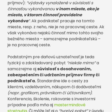
príjmov):
“výdavky vynaložené v súvislosti s
činnosťou vykonávanou
v inom mieste, ako je
miesto, v ktorom činnosť pravidelne
vykonáva
“
. Ak podnikateľ pracuje na tomto
mieste, resp. z neho, nie je na pracovnej ceste. Ak
však vykonáva nejakú činnosť mimo tohto svojho
bežného miesta – samozrejme podnikateľskú –
je na pracovnej ceste.
Podstatným pre daňovú uznateľnosť je teda
fyzický a zdokladovaný pobyt
“niekde mimo”
a
samozrejme aj
súvislosť s dosahovaním,
zabezpečením či udržaním príjmov firmy či
podnikateľa.
Štandardne ide o cesty za
klientmi, vzdelávaním, nákupom či dodávateľmi
(napr. grafikom, právnikom či účtovníkom)
.
Konferencia, školenie, rokovanie s investormi
prípadne podľa mňa aj
mastermindové
stretnutia
. Či môže ísť aj o
“tvorivý pobyt”
z úvodu