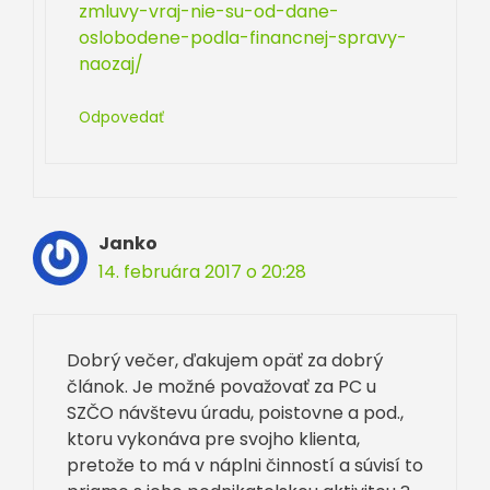
zmluvy-vraj-nie-su-od-dane-
oslobodene-podla-financnej-spravy-
naozaj/
Odpovedať
Janko
14. februára 2017 o 20:28
Dobrý večer, ďakujem opäť za dobrý
článok. Je možné považovať za PC u
SZČO návštevu úradu, poistovne a pod.,
ktoru vykonáva pre svojho klienta,
pretože to má v náplni činností a súvisí to