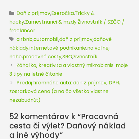
Kategórie
Daň z príjmov
,
Eseročka
,
Tricky &
hacky
,
Zamestnanci & mzdy
,
Živnostník / SZČO /
freelancer
Značky
airbnb
,
automobil
,
daň z príjmov
,
daňové
náklady
,
internetové podnikanie
,
na voľnej
nohe
,
pracovné cesty
,
SRO
,
živnostník
Záhaľka, kreativita a vlastný mikrobiznis: moje
3 tipy na letné čítanie
Predaj firemného auta: daň z príjmov, DPH,
zostatková cena (a na čo všetko vlastne
nezabudnúť)
52 komentárov k “Pracovná
cesta či výlet? Daňový náklad
a iné výhody”