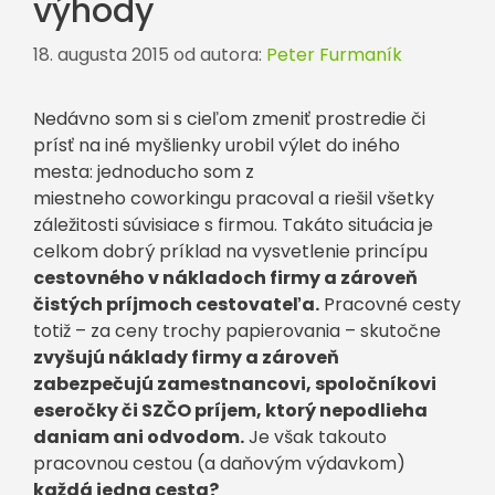
výhody
18. augusta 2015
od autora:
Peter Furmaník
Nedávno som si s cieľom zmeniť prostredie či
prísť na iné myšlienky urobil výlet do iného
mesta: jednoducho som z
miestneho coworkingu pracoval a riešil všetky
záležitosti súvisiace s firmou. Takáto situácia je
celkom dobrý príklad na vysvetlenie princípu
cestovného v nákladoch firmy a zároveň
čistých príjmoch cestovateľa.
Pracovné cesty
totiž – za ceny trochy papierovania – skutočne
zvyšujú náklady firmy a zároveň
zabezpečujú zamestnancovi, spoločníkovi
eseročky či SZČO príjem, ktorý nepodlieha
daniam ani odvodom.
Je však takouto
pracovnou cestou (a daňovým výdavkom)
každá jedna cesta?