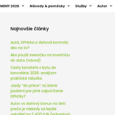
ZMENY 2026
Návody & pomôcky
Služby
Autor
Najnovšie články
Autá, DPHčka a daňová kontrola:
ako na to?
Ako použiť eseročku na investíciu
do zlata (návod)
Cesty konateľa z bytu do
kancelárie 2026: analýza+
praktická tabuľka
Jazdy “do práce”: sú biznis
jazdami pre plné odpočítanie
DPHčky?
Autor vs daňový bonus na deti:
prečo je niekedy sa lepšie
vykašlať na 2 400 EUR (prípadová