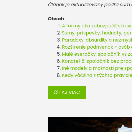
Článok je aktualizovaný podľa súm
Obsah:
4 formy ako zabezpečiť stravo
Sumy, príspevky, hodnoty, per
Paradoxy, absurdity a nezmys
Rozšírenie podmienok + osôb 
Malé eseročky: spoločník vs 
Konateľ či spoločník bez praco
Iné modely a možnosti pre spo
Kedy väčšina z týchto pravidi
ČÍTAJ VIAC