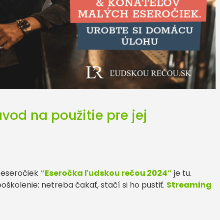
od na použitie pre jej
 eseročiek
“Eseročka ľudskou rečou 2024”
je tu.
školenie: netreba čakať, stačí si ho pustiť.
Streaming