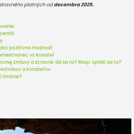
 stravného platných od
decembra 2025.
vanie:
centá:
ly
ako pozitívna možnosť:
zamestnanec vs konateľ
vnej zmluvy a stravné: dá sa to? Resp: oplatí sa to?
ločníkov a konateľov:
el zmizne?