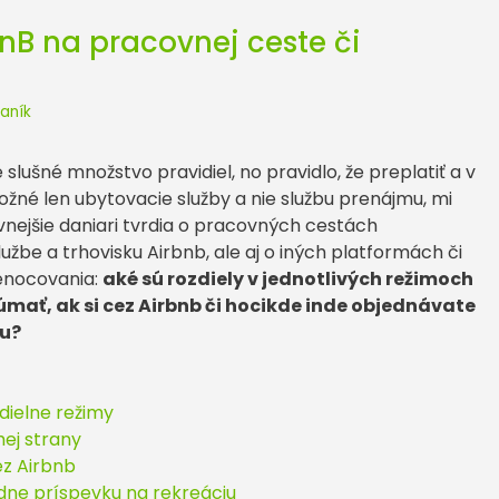
nB na pracovnej ceste či
aník
slušné množstvo pravidiel, no pravidlo, že preplatiť a v
ožné len ubytovacie služby a nie službu prenájmu, mi
nejšie daniari tvrdia o pracovných cestách
lužbe a trhovisku Airbnb, ale aj o iných platformách či
enocovania:
aké sú rozdiely v jednotlivých režimoch
úmať, ak si cez Airbnb či hocikde inde objednávate
tu?
dielne režimy
hej strany
z Airbnb
ľadne príspevku na rekreáciu