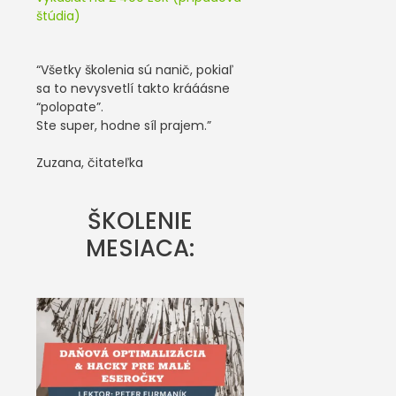
štúdia)
“Všetky školenia sú nanič, pokiaľ
sa to nevysvetlí takto krááásne
“polopate”.
Ste super, hodne síl prajem.”
Zuzana, čitateľka
ŠKOLENIE
MESIACA: