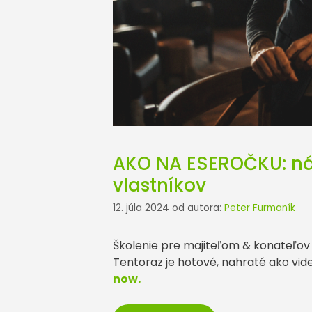
AKO NA ESEROČKU: náv
vlastníkov
12. júla 2024
od autora:
Peter Furmaník
Školenie pre majiteľom & konateľov
Tentoraz je hotové, nahraté ako video
now.