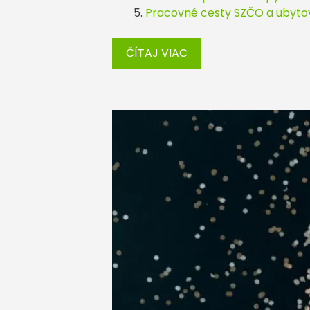
Pracovné cesty SZČO a ubyto
ČÍTAJ VIAC