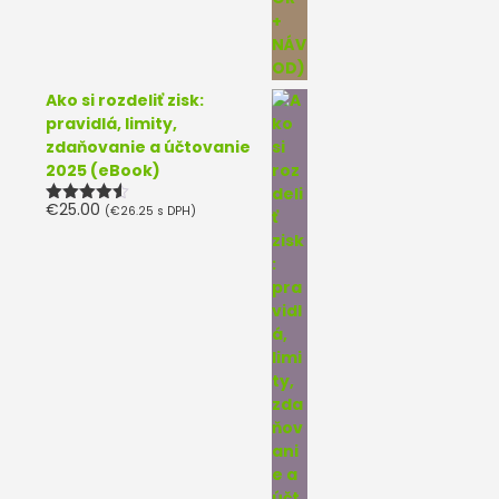
Ako si rozdeliť zisk:
pravidlá, limity,
zdaňovanie a účtovanie
2025 (eBook)
€
25.00
(
€
26.25
s DPH)
Hodnotenie
4.50
z 5