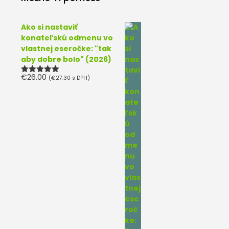
Ako si nastaviť
konateľskú odmenu vo
vlastnej eseročke: "tak
aby dobre bolo" (2026)
€
26.00
(
€
27.30
s DPH)
Hodnotenie
5.00
z 5