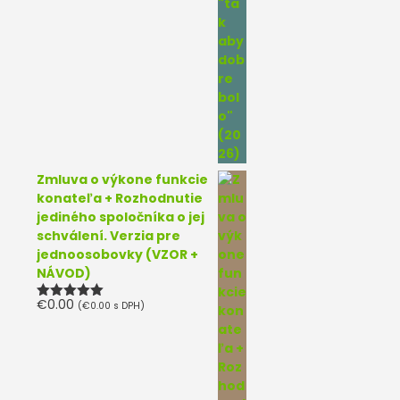
Zmluva o výkone funkcie
konateľa + Rozhodnutie
jediného spoločníka o jej
schválení. Verzia pre
jednoosobovky (VZOR +
NÁVOD)
€
0.00
(
€
0.00
s DPH)
Hodnotenie
5.00
z 5