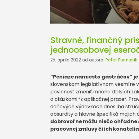
Stravné, finančný prí
jednoosobovej esero
25. apríla 2022
od autora:
Peter Furmaník
“Peniaze namiesto gastráčov” je 
slovenskom legislatívnom vesmíre v
povinnosť zmeniť mnoho ďalších záko
a otázkami “z aplikačnej praxe”. Pra
daňových výdavkoch dnes iba stručne
absurdity a hlavne špecifiká mojic
dobrovoľne môžu niečo ohľadne st
pracovnej zmluvy či ich konateli