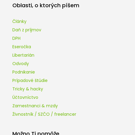
Oblasti, o ktorých píšem
Články
Daň z príjmov
DPH
Eseročka
Libertarián
Odvody
Podnikanie
Prípadové štúdie
Tricky & hacky
Účtovníctvo
Zamestnanci & mzdy
Živnostník / SZČO / freelancer
Možno Ti pomôže