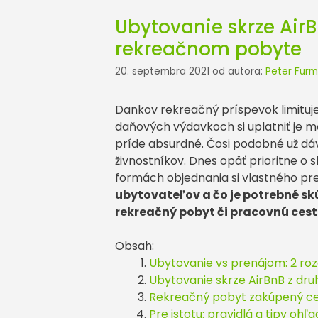
Ubytovanie skrze AirB
rekreačnom pobyte
20. septembra 2021
od autora:
Peter Furm
Dankov rekreačný príspevok limituje 
daňových výdavkoch si uplatniť je m
príde absurdné. Čosi podobné už dáv
živnostníkov. Dnes opäť prioritne o s
formách objednania si vlastného pr
ubytovateľov a čo je potrebné sk
rekreačný pobyt či pracovnú ces
Obsah:
Ubytovanie vs prenájom: 2 roz
Ubytovanie skrze AirBnB z dru
Rekreačný pobyt zakúpený ce
Pre istotu: pravidlá a tipy oh