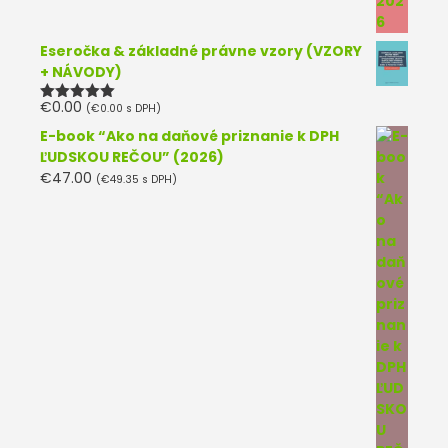
Eseročka & základné právne vzory (VZORY
+ NÁVODY)
€
0.00
(
€
0.00
s DPH)
Hodnotenie
5.00
z 5
E-book “Ako na daňové priznanie k DPH
ĽUDSKOU REČOU” (2026)
€
47.00
(
€
49.35
s DPH)