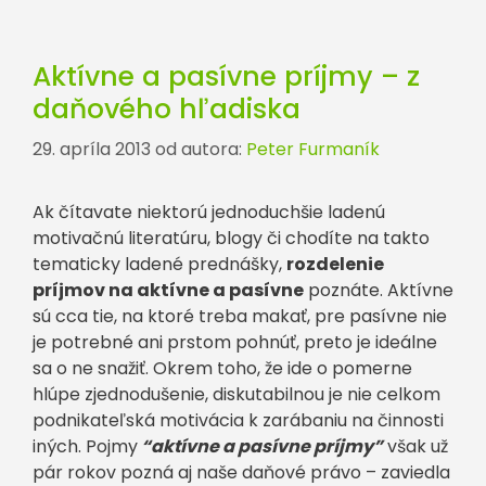
Aktívne a pasívne príjmy – z
daňového hľadiska
29. apríla 2013
od autora:
Peter Furmaník
Ak čítavate niektorú jednoduchšie ladenú
motivačnú literatúru, blogy či chodíte na takto
tematicky ladené prednášky,
rozdelenie
príjmov na aktívne a pasívne
poznáte. Aktívne
sú cca tie, na ktoré treba makať, pre pasívne nie
je potrebné ani prstom pohnúť, preto je ideálne
sa o ne snažiť. Okrem toho, že ide o pomerne
hlúpe zjednodušenie, diskutabilnou je nie celkom
podnikateľská motivácia k zarábaniu na činnosti
iných. Pojmy
“aktívne a pasívne príjmy”
však už
pár rokov pozná aj naše daňové právo – zaviedla