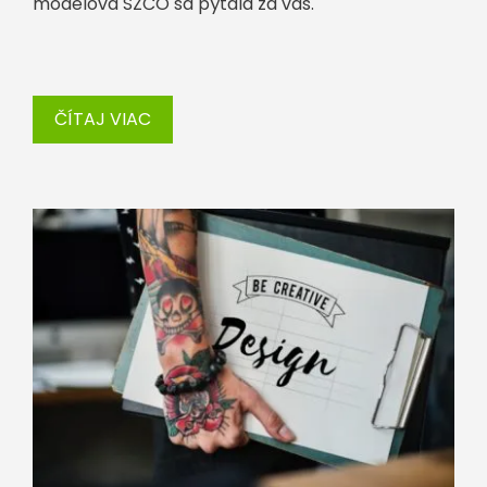
modelová SZČO sa pýtala za vás.
ČÍTAJ VIAC