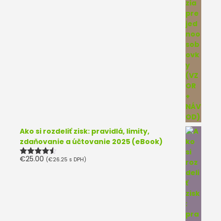
Ako si rozdeliť zisk: pravidlá, limity,
zdaňovanie a účtovanie 2025 (eBook)
€
25.00
(
€
26.25
s DPH)
Hodnotenie
4.50
z 5