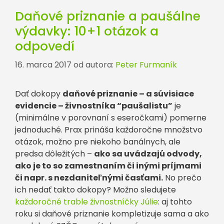
Daňové priznanie a paušálne
výdavky: 10+1 otázok a
odpovedí
16. marca 2017
od autora:
Peter Furmaník
Dať dokopy
daňové priznanie – a súvisiace
evidencie – živnostníka “paušalistu”
je
(minimálne v porovnaní s eseročkami) pomerne
jednoduché. Prax prináša každoročne množstvo
otázok, možno pre niekoho banálnych, ale
predsa dôležitých –
ako sa uvádzajú odvody,
ako je to so zamestnaním či inými príjmami
či napr. s nezdaniteľnými časťami.
No prečo
ich nedať takto dokopy? Možno sledujete
každoročné trable živnostníčky Júlie
: aj tohto
roku si daňové priznanie kompletizuje sama a ako