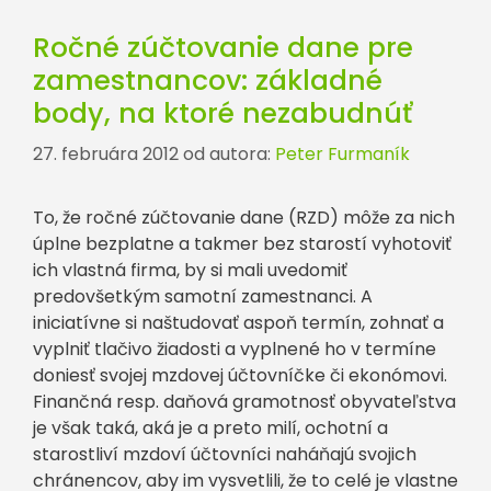
Ročné zúčtovanie dane pre
zamestnancov: základné
body, na ktoré nezabudnúť
27. februára 2012
od autora:
Peter Furmaník
To, že ročné zúčtovanie dane (RZD) môže za nich
úplne bezplatne a takmer bez starostí vyhotoviť
ich vlastná firma, by si mali uvedomiť
predovšetkým samotní zamestnanci. A
iniciatívne si naštudovať aspoň termín, zohnať a
vyplniť tlačivo žiadosti a vyplnené ho v termíne
doniesť svojej mzdovej účtovníčke či ekonómovi.
Finančná resp. daňová gramotnosť obyvateľstva
je však taká, aká je a preto milí, ochotní a
starostliví mzdoví účtovníci naháňajú svojich
chránencov, aby im vysvetlili, že to celé je vlastne