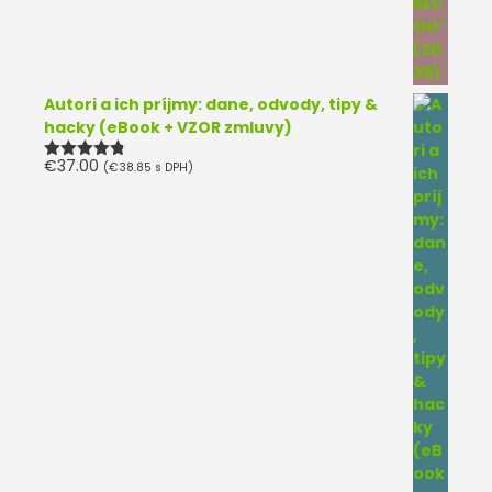
Autori a ich príjmy: dane, odvody, tipy &
hacky (eBook + VZOR zmluvy)
€
37.00
(
€
38.85
s DPH)
Hodnotenie
4.75
z 5