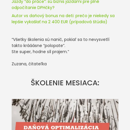
Jazdy “do práce”: sú biznis jazdami pre plné
odpočítanie DPHčky?
Autor vs daňový bonus na deti: prečo je niekedy sa
lepšie vykašlať na 2 400 EUR (prípadová štúdia)
“Všetky školenia sú nanič, pokiaľ sa to nevysvetlí
takto krááásne “polopate”.
Ste super, hodne síl prajem.”
Zuzana, čitateľka
ŠKOLENIE MESIACA: