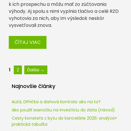
k ich prospechu a môžu mať zo zúčtovania
výhody. Aj spolu s nimi vyplnia tlačivo a celé RZD
vyhotovia za nich, aby im výsledok neskôr
vysvetľovali znova.
ČÍTAJ VIAC
Stránka
Stránka
1
2
Ďalšia
→
Najnovšie články
Autá, DPHčka a daňová kontrola: ako na to?
Ako použiť eseročku na investíciu do zlata (návod)
Cesty konateľa z bytu do kancelárie 2026: analýza+
praktická tabuľka