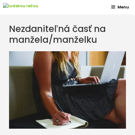
Preskočiť
Menu
na
obsah
Nezdaniteľná časť na
manžela/manželku