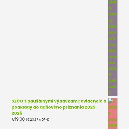
SZČO s paušálnymi výdavkami: evidencie a
podklady do daňového priznania 2025-
2026
€
19.00
(
€
23.37
s DPH)