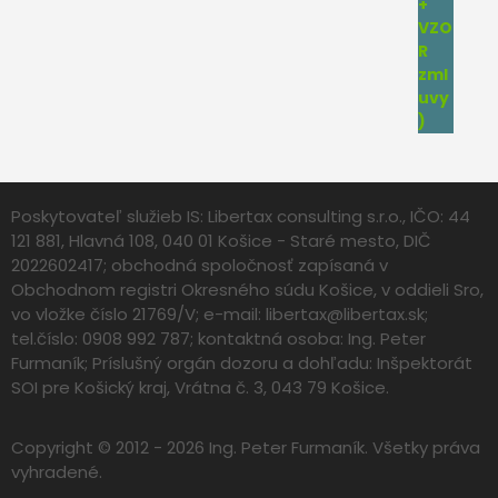
Poskytovateľ služieb IS: Libertax consulting s.r.o., IČO: 44
121 881, Hlavná 108, 040 01 Košice - Staré mesto, DIČ
2022602417; obchodná spoločnosť zapísaná v
Obchodnom registri Okresného súdu Košice, v oddieli Sro,
vo vložke číslo 21769/V; e-mail:
libertax@libertax.sk
;
tel.číslo: 0908 992 787; kontaktná osoba: Ing. Peter
Furmaník; Príslušný orgán dozoru a dohľadu: Inšpektorát
SOI pre Košický kraj, Vrátna č. 3, 043 79 Košice.
Copyright © 2012 - 2026 Ing. Peter Furmaník. Všetky práva
vyhradené.