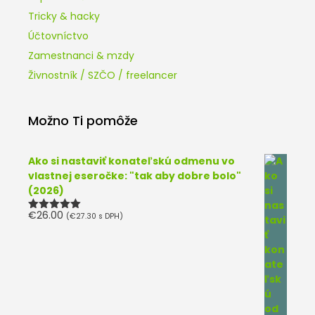
Tricky & hacky
Účtovníctvo
Zamestnanci & mzdy
Živnostník / SZČO / freelancer
Možno Ti pomôže
Ako si nastaviť konateľskú odmenu vo
vlastnej eseročke: "tak aby dobre bolo"
(2026)
€
26.00
(
€
27.30
s DPH)
Hodnotenie
5.00
z 5