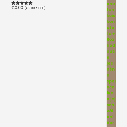
€
0.00
(
€
0.00
s DPH)
Hodnotenie
5.00
z 5