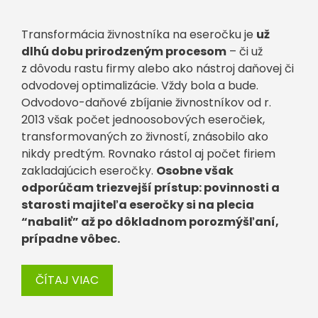
Transformácia živnostníka na eseročku je
už
dlhú dobu prirodzeným procesom
– či už
z dôvodu rastu firmy alebo ako nástroj daňovej či
odvodovej optimalizácie. Vždy bola a bude.
Odvodovo-daňové zbíjanie živnostníkov od r.
2013 však počet jednoosobových eseročiek,
transformovaných zo živností, znásobilo ako
nikdy predtým. Rovnako rástol aj počet firiem
zakladajúcich eseročky.
Osobne však
odporúčam triezvejší prístup: povinnosti a
starosti majiteľa eseročky si na plecia
“nabaliť” až po dôkladnom porozmýšľaní,
prípadne vôbec.
ČÍTAJ VIAC