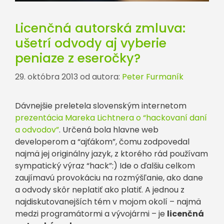
Licenčná autorská zmluva:
ušetrí odvody aj vyberie
peniaze z eseročky?
29. októbra 2013
od autora:
Peter Furmaník
Dávnejšie preletela slovenským internetom
prezentácia Mareka Lichtnera o “hackovaní daní
a odvodov”
. Určená bola hlavne web
developerom a “ajťákom”, čomu zodpovedal
najmä jej originálny jazyk, z ktorého rád používam
sympatický výraz “hack”:) Ide o ďalšiu celkom
zaujímavú provokáciu na rozmýšľanie, ako dane
a odvody skôr neplatiť ako platiť. A jednou z
najdiskutovanejších tém v mojom okolí – najmä
medzi programátormi a vývojármi – je
licenčná