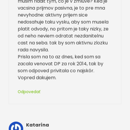
musim riadit tym, co je v zmluve? Ked je
vacsina prijmov pasivna, je to pre mna
nevyhodne: aktivny prijem sice
nedosahuje taku vysku, aby som musela
platit odvody, no pritom je taky nizky, ze
od neho neviem odratat nezdanitelnu
cast na seba. tak by som aktivnu zlozku
rada navysila.
Prisla som na to az dnes, ked som sa
zacala venovat DP za rok 2014, tak by
som odpoved privitala co najskôr.
Vopred dakujem.
Odpovedať
Katarína