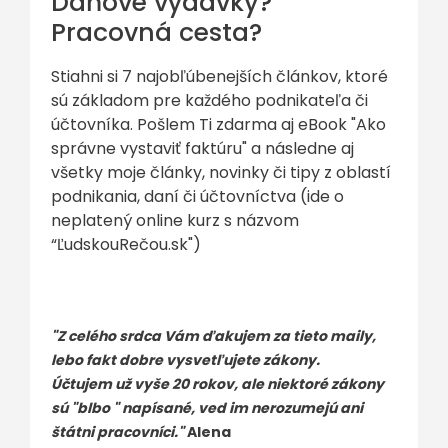
Daňové výdavky?
Pracovná cesta?
Stiahni si 7 najobľúbenejších článkov, ktoré
sú základom pre každého podnikateľa či
účtovníka. Pošlem Ti zdarma aj eBook "Ako
správne vystaviť faktúru" a následne aj
všetky moje články, novinky či tipy z oblastí
podnikania, daní či účtovníctva (ide o
neplatený online kurz s názvom
“ĽudskouRečou.sk")
"Z celého srdca Vám ďakujem za tieto maily,
lebo fakt dobre vysvetľujete zákony.
Účtujem už vyše 20 rokov, ale niektoré zákony
sú "blbo " napísané, ved im nerozumejú ani
štátni pracovníci."
Alena