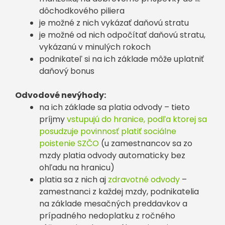
dôchodkového piliera
je možné z nich vykázať daňovú stratu
je možné od nich odpočítať daňovú stratu,
vykázanú v minulých rokoch
podnikateľ si na ich základe môže uplatniť
daňový bonus
Odvodové nevýhody:
na ich základe sa platia odvody – tieto
príjmy
vstupujú do hranice, podľa ktorej sa
posudzuje povinnosť platiť sociálne
poistenie SZČO
(u zamestnancov sa zo
mzdy platia odvody automaticky bez
ohľadu na hranicu)
platia sa z nich aj
zdravotné odvody
–
zamestnanci z každej mzdy, podnikatelia
na základe mesačných preddavkov a
prípadného nedoplatku z ročného