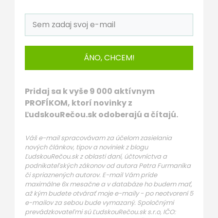
ÁNO, CHCEM!
Pridaj sa k vyše 9 000 aktívnym
PROFÍKOM, ktorí novinky z
ĽudskouRečou.sk odoberajú a čítajú.
Váš e-mail spracovávam za účelom zasielania
nových článkov, tipov a noviniek z blogu
ĽudskouRečou.sk z oblasti daní, účtovníctva a
podnikateľských zákonov od autora Petra Furmaníka
či spriaznených autorov. E-mail Vám príde
maximálne 6x mesačne a v databáze ho budem mať,
až kým budete otvárať moje e-maily - po neotvorení 5
e-mailov za sebou bude vymazaný. Spoločnými
prevádzkovateľmi sú ĽudskouRečou.sk s.r.o, IČO: