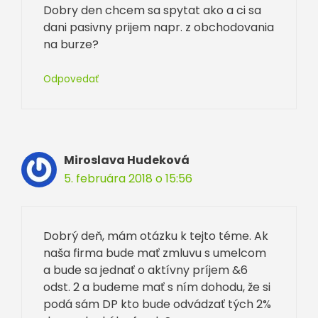
Dobry den chcem sa spytat ako a ci sa
dani pasivny prijem napr. z obchodovania
na burze?
Odpovedať
Miroslava Hudeková
5. februára 2018 o 15:56
Dobrý deň, mám otázku k tejto téme. Ak
naša firma bude mať zmluvu s umelcom
a bude sa jednať o aktívny príjem &6
odst. 2 a budeme mať s ním dohodu, že si
podá sám DP kto bude odvádzať tých 2%