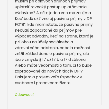
musím pri obidvoch druhoch príjmov
uplatniť rovnaký postup uplatňovania
výdavkov? A ešte jedna vec ma zaujíma.
Keď budú aktívne aj pasívne príjmy v DP
FO”B”, kde mám istotu, že pasívne príjmy
nebudú započítané do príjmov pre
výpočet odvodov, keď na strane, ktorá je
prílohou na účely sociálneho a
zdravotného poistenia, nebola možnosť
znížiť základ dane o pasívne príjmy, ale
iba v zmysle § 17 až 17 b a 17 d zákona.
Alebo máte vedomosti o tom, či to bude
zapracované do nových tlačív DP ?
Ďakujem a prajem veľa úspechov v
osobnom i pracovnom živote.
Odpovedať