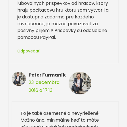
lubovolnych prispevkov od hracov, ktory
hraju pocitacovu hru ktoru som vytvoril a
je dostupna zadarmo pre kazdeho
rovnocenne, je mozne povazovat za
pasivny prijem ? Prispevky su odosielane
pomocou PayPal.
Odpovedať
Peter Furmaník
23. decembra
2016 o 17:13
To je také ošemetné a nevyriešené.
Možno áno, minimálne keď to máte
ošetrené v nejakých podmienkach