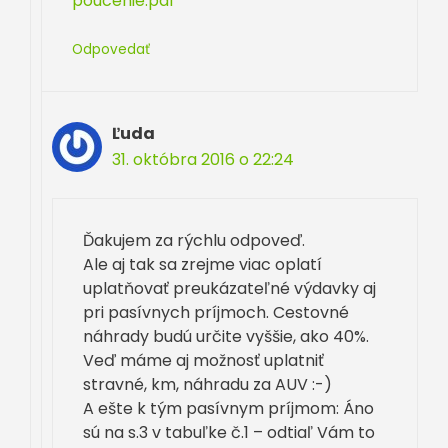
poucenie.pdf
Odpovedať
Ľuda
31. októbra 2016 o 22:24
Ďakujem za rýchlu odpoveď.
Ale aj tak sa zrejme viac oplatí
uplatňovať preukázateľné výdavky aj
pri pasívnych príjmoch. Cestovné
náhrady budú určite vyššie, ako 40%.
Veď máme aj možnosť uplatniť
stravné, km, náhradu za AUV :-)
A ešte k tým pasívnym príjmom: Áno
sú na s.3 v tabuľke č.1 – odtiaľ Vám to