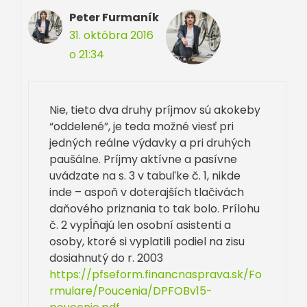
Peter Furmaník
31. októbra 2016
o 21:34
Nie, tieto dva druhy príjmov sú akokeby
“oddelené”, je teda možné viesť pri
jedných reálne výdavky a pri druhých
paušálne. Príjmy aktívne a pasívne
uvádzate na s. 3 v tabuľke č. 1, nikde
inde – aspoň v doterajších tlačivách
daňového priznania to tak bolo. Prílohu
č. 2 vypĺňajú len osobní asistenti a
osoby, ktoré si vyplatili podiel na zisu
dosiahnutý do r. 2003
https://pfseform.financnasprava.sk/Fo
rmulare/Poucenia/DPFOBv15-