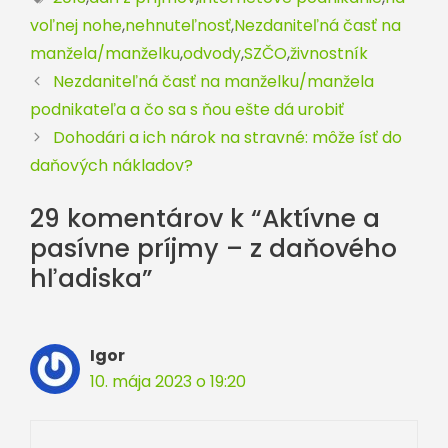
voľnej nohe
,
nehnuteľnosť
,
Nezdaniteľná časť na
manžela/manželku
,
odvody
,
SZČO
,
živnostník
Nezdaniteľná časť na manželku/manžela
podnikateľa a čo sa s ňou ešte dá urobiť
Dohodári a ich nárok na stravné: môže ísť do
daňových nákladov?
29 komentárov k “Aktívne a
pasívne príjmy – z daňového
hľadiska”
Igor
10. mája 2023 o 19:20