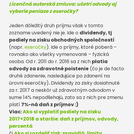
Licenčná autorská zmluva: ušetrí odvody aj
vyberie peniaze z eseročky?
Jeden dôležitý druh príjmu však v tomto
zozname uvedený nie je. Ide o
dividendy, tj
podiely na zisku obchodných spoločností
(napr.
eseročky
). Ide o príjmy, ktoré poberá –
rovnako ako všetky vymenované – fyzická
osoba. Od r. 2011 do r. 2016 sa z nich
platia
odvody za zdravotné poistenie
(čo je de facto
druhé zdanenie, nasledujúce po zdanení na
úrovni eseročky)
.
Dividendy za zisky dosiahnuté
za r. 2017 a neskôr už zdravotným odvodom v
sume 14% nepodliehajú, zato sa z nich pre zmenu
platí
7%-ná daň z príjmov :)
Viac:
Ako si vyplatiť podiely na zisku
2017+2018 a staršie: daň z príjmov, odvody,
percentá
či
Ako si rozdeliť zisk: pravidlá, limity,