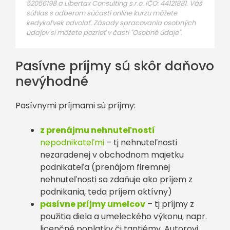
52056198 a Libertax Consulting s.r.o. IČO: 44121881. Váš
súhlas s odberom súčastí online kurzu môžete
kedykoľvek odvolať. Zásady spracovania osobných
údajov si môžete pozrieť v časti "Osobné údaje".
Pasívne príjmy sú skôr daňovo
nevýhodné
Pasívnymi príjmami sú príjmy:
z prenájmu nehnuteľností
nepodnikateľmi
– tj nehnuteľnosti
nezaradenej v obchodnom majetku
podnikateľa (prenájom firemnej
nehnuteľnosti sa zdaňuje ako príjem z
podnikania, teda príjem aktívny)
pasívne príjmy umelcov
– tj príjmy z
použitia diela a umeleckého výkonu, napr.
licenčné poplatky či tantiémy. Autorovi