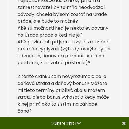
najlepšia? KeĎže ide o nízky príjem a
zamestnávateľ by za mňa neodvádzal
odvody, chcela by som zostať na Úrade
práce, ale bude to možné?
Aké sú možnosti keď je niekto evidovaný
na Úrade prace a keď nie je?
Aké povinnosti pri jednotlivých zmluvách
pre mňa vyplývajú (výhody, nevýhody pri
odvodoch, daňovom priznaní, sociálne
poistenie, zdravotné poistenie)?
Z tohto článku som nevyrozumela čo je
daňová strata a daňový bonus? Môžete
mi tieto termíny priblížiť, ako si môžem
stratu alebo bonus vykázať a kedy môže
k nej prísť, ako to zistím, na základe
čoho?
Odber noviniek
Share This
Ďakujem veľmi za pomoc.