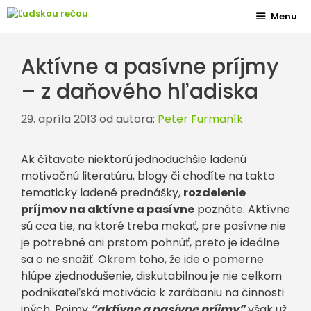
Preskočiť
Menu
na
obsah
Aktívne a pasívne príjmy
– z daňového hľadiska
29. apríla 2013
od autora:
Peter Furmaník
Ak čítavate niektorú jednoduchšie ladenú
motivačnú literatúru, blogy či chodíte na takto
tematicky ladené prednášky,
rozdelenie
príjmov na aktívne a pasívne
poznáte. Aktívne
sú cca tie, na ktoré treba makať, pre pasívne nie
je potrebné ani prstom pohnúť, preto je ideálne
sa o ne snažiť. Okrem toho, že ide o pomerne
hlúpe zjednodušenie, diskutabilnou je nie celkom
podnikateľská motivácia k zarábaniu na činnosti
iných. Pojmy
“aktívne a pasívne príjmy”
však už