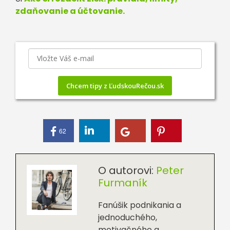
zdaňovanie a účtovanie.
Chcem tipy z ĽudskouRečou.sk
62
O autorovi:
Peter
Furmaník
Fanúšik podnikania a
jednoduchého,
motivačného a