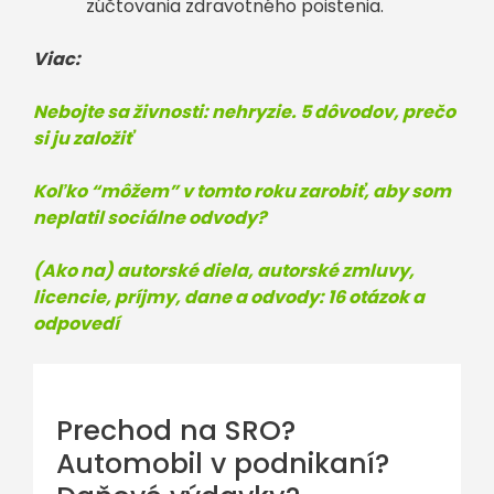
zúčtovania zdravotného poistenia.
Viac:
Nebojte sa živnosti: nehryzie. 5 dôvodov, prečo
si ju založiť
Koľko “môžem” v tomto roku zarobiť, aby som
neplatil sociálne odvody?
(Ako na) autorské diela, autorské zmluvy,
licencie, príjmy, dane a odvody: 16 otázok a
odpovedí
Prechod na SRO?
Automobil v podnikaní?