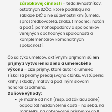
zárobkovej činnosti
– teda živnostníkov,
ostatných SZČO, ktoré podnikajú na
základe DIČ a nie sú živnostníkmi (umelci,
sprostredkovatelia, znalci, tlmočníci, notári
a pod.), poľnohospodárov a spoločníkov
verejných obchodných spoločností a
komplementárov komanditných
spoločností.
Čo sa týka umelcov, aktívnymi príjmami sú
len
príjmy z vytvorenia diela a umeleckého
výkonu
– čiže príjmy, ktoré autor či umelec
získal za priamy predaj svojho článku, vystúpenia,
knihy, skladby, maľby a pod. Iným slovami
honorár či odmena.
Daňové výhody:
je možné od nich (resp. od základu dane)
odpočítať nezdaniteľné časti – na seba, na
manželku, na dobrovoľné príspevky do II.