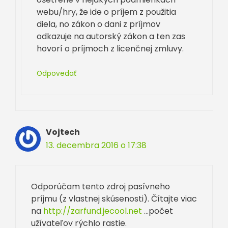
webu/hry, že ide o príjem z použitia
diela, no zákon o dani z príjmov
odkazuje na autorský zákon a ten zas
hovorí o príjmoch z licenčnej zmluvy.
Odpovedať
Vojtech
13. decembra 2016 o 17:38
Odporúčam tento zdroj pasívneho
príjmu (z vlastnej skúsenosti). Čítajte viac
na
http://zarfund.jecool.net
…počet
užívateľov rýchlo rastie.