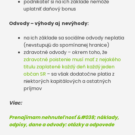
podnikateľ si na ich základe nemôže
uplatniť daňový bonus
Odvody – výhody aj nevýhody:
na ich základe sa sociálne odvody neplatia
(nevstupujú do spomínanej hranice)
zdravotné odvody – okrem toho, že
zdravotné poistenie musí mať z nejakého
titulu zaplatené každý deň každý jeden
občan SR
– sa však dodatočne platia z
niektorých kapitálových a ostatných
príjmov
Viac:
Prenajímam nehnuteľnosť &#038; náklady,
odpisy, dane a odvody: otázky a odpovede