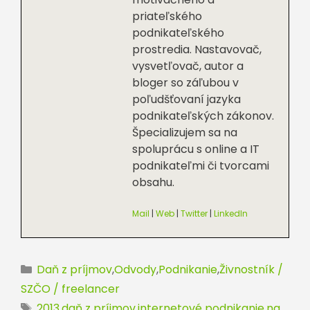
priateľského
podnikateľského
prostredia. Nastavovač,
vysvetľovač, autor a
bloger so záľubou v
poľudšťovaní jazyka
podnikateľských zákonov.
Špecializujem sa na
spoluprácu s online a IT
podnikateľmi či tvorcami
obsahu.
Mail
|
Web
|
Twitter
|
LinkedIn
Kategórie
Daň z príjmov
,
Odvody
,
Podnikanie
,
Živnostník /
SZČO / freelancer
Značky
2013
,
daň z príjmov
,
internetové podnikanie
,
na