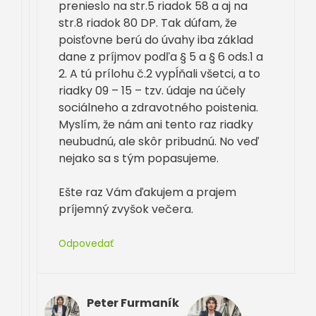
prenieslo na str.5 riadok 58 a aj na
str.8 riadok 80 DP. Tak dúfam, že
poisťovne berú do úvahy iba základ
dane z príjmov podľa § 5 a § 6 ods.1 a
2. A tú prílohu č.2 vypĺňali všetci, a to
riadky 09 – 15 – tzv. údaje na účely
sociálneho a zdravotného poistenia.
Myslím, že nám ani tento raz riadky
neubudnú, ale skôr pribudnú. No veď
nejako sa s tým popasujeme.
Ešte raz Vám ďakujem a prajem
príjemný zvyšok večera.
Odpovedať
Peter Furmaník