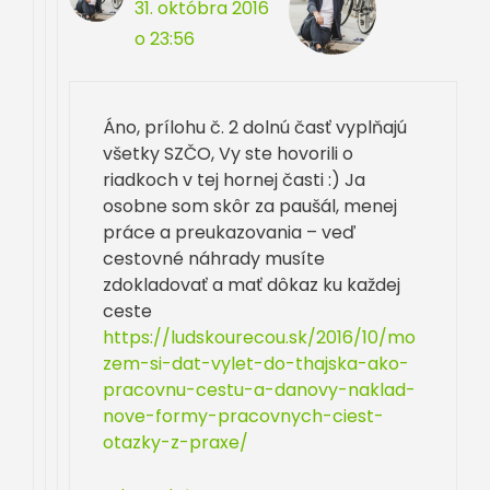
31. októbra 2016
o 23:56
Áno, prílohu č. 2 dolnú časť vyplňajú
všetky SZČO, Vy ste hovorili o
riadkoch v tej hornej časti :) Ja
osobne som skôr za paušál, menej
práce a preukazovania – veď
cestovné náhrady musíte
zdokladovať a mať dôkaz ku každej
ceste
https://ludskourecou.sk/2016/10/mo
zem-si-dat-vylet-do-thajska-ako-
pracovnu-cestu-a-danovy-naklad-
nove-formy-pracovnych-ciest-
otazky-z-praxe/