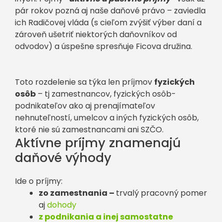
pár rokov pozná aj naše daňové právo – zaviedla
ich Radičovej vláda (s cieľom zvýšiť výber daní a
zároveň ušetriť niektorých daňovníkov od
odvodov) a úspešne spresňuje Ficova družina.
Toto rozdelenie sa týka len príjmov
fyzických
osôb
– tj zamestnancov, fyzických osôb-
podnikateľov ako aj prenajímateľov
nehnuteľností, umelcov a iných fyzických osôb,
ktoré nie sú zamestnancami ani SZČO.
Aktívne príjmy znamenajú
daňové výhody
Ide o príjmy:
zo zamestnania –
trvalý pracovný pomer
aj
dohody
z podnikania a inej samostatne