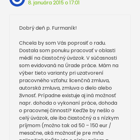
8. januára 2015 o 17:01
Dobrý deň p. Furmaník!
Chcela by som Vás poprosiť o radu.
Dostala som ponuku pracovať v oblasti
médií na čiastočný úväzok. V súčasnosti
som evidovaná na Úrade práce. Mám na
výber tieto varianty pri uzatvorení
pracovného vzťahu: licenčná zmluva,
autorská zmluva, zmluva o dielo alebo
živnosť. Prípadne existuje aj iná možnosť
napr. dohoda o vykonaní práce, dohoda
o pracovnej činnosti? Keďže by nešlo o
celý úväzok, ale iba čiastočný a s nízkym
príjmom (možno tak od 50 – 150 eur /
mesačne, aká možnosť je pre mňa