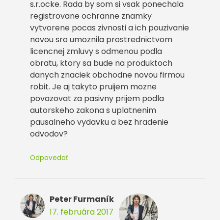
s.r.ocke. Rada by som si vsak ponechala
registrovane ochranne znamky
vytvorene pocas zivnosti a ich pouzivanie
novou sro umoznila prostrednictvom
licencnej zmluvy s odmenou podla
obratu, ktory sa bude na produktoch
danych znaciek obchodne novou firmou
robit. Je aj takyto pruijem mozne
povazovat za pasivny prijem podla
autorskeho zakona s uplatnenim
pausalneho vydavku a bez hradenie
odvodov?
Odpovedať
Peter Furmaník
17. februára 2017