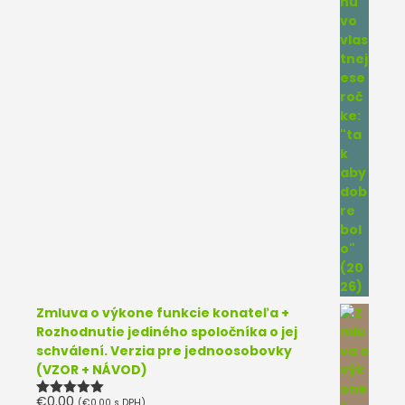
Zmluva o výkone funkcie konateľa +
Rozhodnutie jediného spoločníka o jej
schválení. Verzia pre jednoosobovky
(VZOR + NÁVOD)
€
0.00
(
€
0.00
s DPH)
Hodnotenie