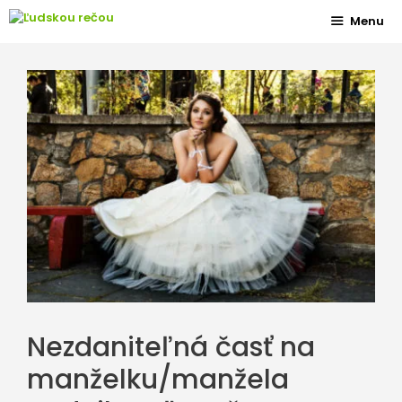
Preskočiť
Menu
na
obsah
Nezdaniteľná časť na
manželku/manžela