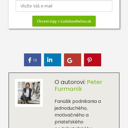
Chcem tipy z ĽudskouRečou.sk
13
O autorovi:
Peter
Furmaník
Fanúšik podnikania a
jednoduchého,
motivačného a
priateľského