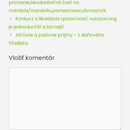
priznanie
,
Nezdaniteľná časť na
manžela/manželku
,
zamestnanci
,
živnostník
Konkurz a likvidácia spoločností: outsourcing
je jednoduchší a lacnejší
Aktívne a pasívne príjmy – z daňového
hľadiska
Vložiť komentár
Komentár