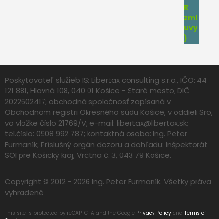
Poskytovateľ služieb IS: Libertax consulting s.r.o., IČO: 44
121 881, Hlavná 108, 040 01 Košice - Staré mesto, DIČ
2022602417; obchodná spoločnosť zapísaná v
Obchodnom registri Okresného súdu Košice, v oddieli Sro,
vo vložke číslo 21769/V; e-mail:
libertax@libertax.sk
;
tel.číslo: 0908 992 787; kontaktná osoba: Ing. Peter
Furmaník; Príslušný orgán dozoru a dohľadu: Inšpektorát
SOI pre Košický kraj, Vrátna č. 3, 043 79 Košice.
Copyright © 2012 - 2026 Ing. Peter Furmaník. Všetky práva
vyhradené.
This site is protected by reCAPTCHA and the Google
Privacy Policy
and
Terms of