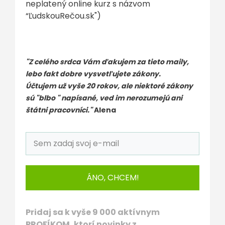
neplatený online kurz s názvom
“ĽudskouRečou.sk")
"Z celého srdca Vám ďakujem za tieto maily,
lebo fakt dobre vysvetľujete zákony.
Účtujem už vyše 20 rokov, ale niektoré zákony
sú "blbo " napísané, ved im nerozumejú ani
štátni pracovníci."
Alena
ÁNO, CHCEM!
Pridaj sa k vyše 9 000 aktívnym
PROFÍKOM, ktorí novinky z