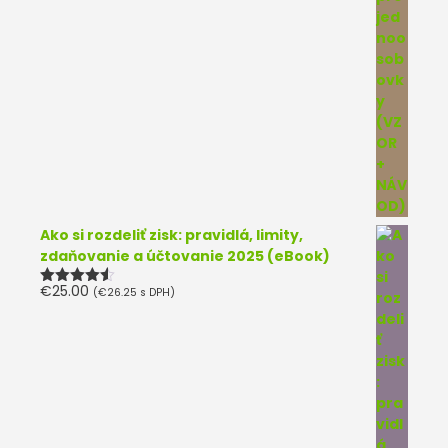
Ako si rozdeliť zisk: pravidlá, limity,
zdaňovanie a účtovanie 2025 (eBook)
€
25.00
(
€
26.25
s DPH)
Hodnotenie
4.50
z 5