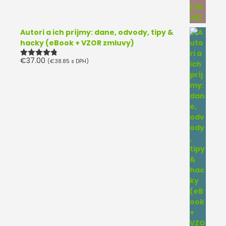
Autori a ich príjmy: dane, odvody, tipy &
hacky (eBook + VZOR zmluvy)
€
37.00
(
€
38.85
s DPH)
Hodnotenie
4.75
z 5