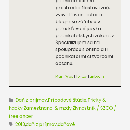
podnikateľského
prostredia. Nastavovač,
vysvetľovač, autor a
bloger so záľubou v
poľudšťovaní jazyka
podnikateľských zákonov.
Špecializujem sa na
spoluprácu s online a IT
podnikateľmi či tvorcami
obsahu.
Mail
|
Web
|
Twitter
|
LinkedIn
Kategórie
Daň z príjmov
,
Prípadové štúdie
,
Tricky &
hacky
,
Zamestnanci & mzdy
,
Živnostník / SZČO /
freelancer
Značky
2013
,
daň z príjmov
,
daňové