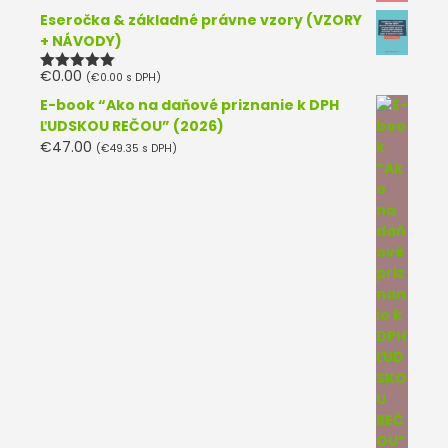
Eseročka & základné právne vzory (VZORY
+ NÁVODY)
€
0.00
(
€
0.00
s DPH)
Hodnotenie
5.00
z 5
E-book “Ako na daňové priznanie k DPH
ĽUDSKOU REČOU” (2026)
€
47.00
(
€
49.35
s DPH)