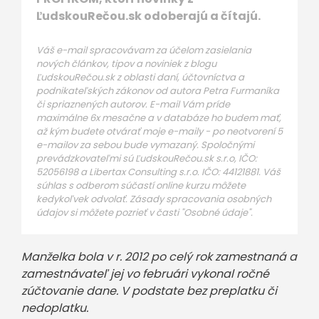
ĽudskouRečou.sk odoberajú a čítajú.
Váš e-mail spracovávam za účelom zasielania
nových článkov, tipov a noviniek z blogu
ĽudskouRečou.sk z oblasti daní, účtovníctva a
podnikateľských zákonov od autora Petra Furmaníka
či spriaznených autorov. E-mail Vám príde
maximálne 6x mesačne a v databáze ho budem mať,
až kým budete otvárať moje e-maily - po neotvorení 5
e-mailov za sebou bude vymazaný. Spoločnými
prevádzkovateľmi sú ĽudskouRečou.sk s.r.o, IČO:
52056198 a Libertax Consulting s.r.o. IČO: 44121881. Váš
súhlas s odberom súčastí online kurzu môžete
kedykoľvek odvolať. Zásady spracovania osobných
údajov si môžete pozrieť v časti "Osobné údaje".
Manželka bola v r. 2012 po celý rok zamestnaná a
zamestnávateľ jej vo februári vykonal ročné
zúčtovanie dane. V podstate bez preplatku či
nedoplatku.