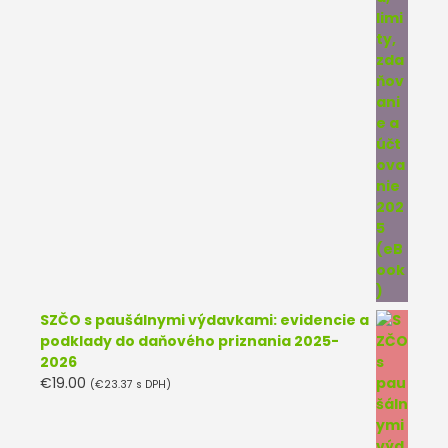
SZČO s paušálnymi výdavkami: evidencie a
podklady do daňového priznania 2025-
2026
€
19.00
(
€
23.37
s DPH)