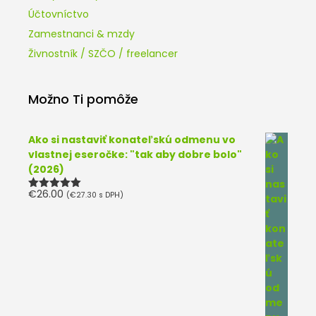
Účtovníctvo
Zamestnanci & mzdy
Živnostník / SZČO / freelancer
Možno Ti pomôže
Ako si nastaviť konateľskú odmenu vo
vlastnej eseročke: "tak aby dobre bolo"
(2026)
€
26.00
(
€
27.30
s DPH)
Hodnotenie
5.00
z 5