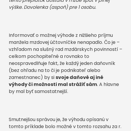
tento preplatok dostala v mzde späť v plnej
výške. Dovolenka (aspoň) pre 1 osobu.
Informovať o možnej výhode z nižšieho príjmu
manžela mzdovej účtovníčke nenapadlo. Čo je –
vzhľadom na slušný rad mzdárskych povinností –
celkom pochopiteľné a rovnako to
neospravedlňuje fakt, že každý jeden daňovník
(bez ohľadu na to či je podnikateľ alebo
zamestnanec) by si
svoje daňové aj iné
výhody či možnosti mal strážiť sám
. A hlavne
by mal byť samostatnejší.
Smutnejšou správou je, že výhodu opísanú v
tomto príklade bolo možné v tomto rozsahu za r.