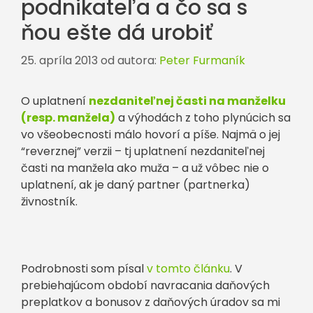
podnikateľa a čo sa s
ňou ešte dá urobiť
25. apríla 2013
od autora:
Peter Furmaník
O uplatnení
nezdaniteľnej časti na manželku
(resp. manžela)
a výhodách z toho plynúcich sa
vo všeobecnosti málo hovorí a píše. Najmä o jej
“reverznej” verzii – tj uplatnení nezdaniteľnej
časti na manžela ako muža – a už vôbec nie o
uplatnení, ak je daný partner (partnerka)
živnostník.
Podrobnosti som písal
v tomto článku
. V
prebiehajúcom období navracania daňových
preplatkov a bonusov z daňových úradov sa mi