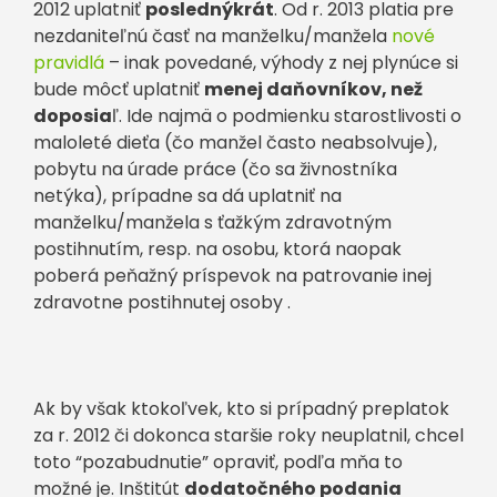
2012 uplatniť
poslednýkrát
. Od r. 2013 platia pre
nezdaniteľnú časť na manželku/manžela
nové
pravidlá
– inak povedané, výhody z nej plynúce si
bude môcť uplatniť
menej daňovníkov, než
doposia
ľ. Ide najmä o podmienku starostlivosti o
maloleté dieťa (čo manžel často neabsolvuje),
pobytu na úrade práce (čo sa živnostníka
netýka), prípadne sa dá uplatniť na
manželku/manžela s ťažkým zdravotným
postihnutím, resp. na osobu, ktorá naopak
poberá peňažný príspevok na patrovanie inej
zdravotne postihnutej osoby .
Ak by však ktokoľvek, kto si prípadný preplatok
za r. 2012 či dokonca staršie roky neuplatnil, chcel
toto “pozabudnutie” opraviť, podľa mňa to
možné je. Inštitút
dodatočného podania