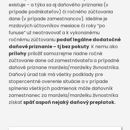
existuje – a týka sa aj daňového priznania (v
prípade podnikateľov) či ročného zúčtovania
dane (v prípade zamestnancov). Ideálne je
mzdových účtovníkov mesiace či roky “po
funuse” už neotravovať a k vykonanému
ročnému zúčtovaniu
podať legálne dodatočné
daňové priznanie – tj bez pokuty
. K nemu ako
prílohy
priložiť samozrejme riadne ročné
zúčtovanie dane od zamestnávateľa a prípadné
daňové priznane manžela/manželky živnostníka.
Daňový úrad tak má všetky podklady pre
stopercentné overenie situácie a v prípade
splnenia všetkých podmienok môže daňovník
zamestnanec za manžela/manželku živnostníka
získať
späť aspoň nejaký daňový preplatok.