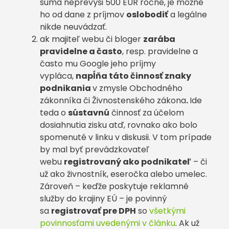
suma neprevýši 500 EUR ročne, je možné
ho od dane z príjmov
oslobodiť
a legálne
nikde neuvádzať.
ak majiteľ webu či bloger
zarába
pravidelne a často
, resp. pravidelne a
často mu Google jeho príjmy
vypláca,
napĺňa táto činnosť znaky
podnikania
v zmysle Obchodného
zákonníka či Živnostenského zákona
.
Ide
teda o
sústavnú
činnosť za účelom
dosiahnutia zisku atď, rovnako ako bolo
spomenuté v linku v diskusii. V tom prípade
by mal byť prevádzkovateľ
webu
registrovaný ako podnikateľ
– či
už ako živnostník, eseročka alebo umelec.
Zároveň – keďže poskytuje reklamné
služby do krajiny EÚ – je povinný
sa
registrovať pre DPH
so
všetkými
povinnosťami uvedenými v článku
. Ak už