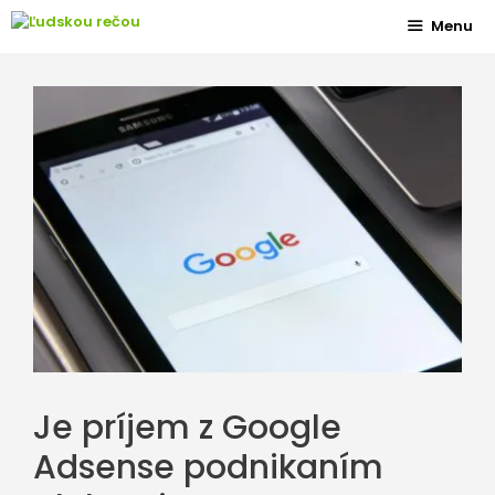
Preskočiť
Menu
na
obsah
Je príjem z Google
Adsense podnikaním