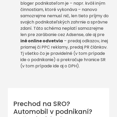
bloger podnikateľom je – napr. kvôli iným
činnostiam, ktoré vykonáva – nanovo
samozrejme nemusí nič, len tieto príjmy do
svojich podnikateľských zahrnie a správne
zdaní. Táto schéma neplatí samozrejme
len pre zarábanie cez Adsense, ale aj pre
iné online odvetvia
– predaj odkazov, inej
priamej či PPC reklamy, predaj PR článkov.
Tj všetko čo je pravidelné (v tom prípade
ide o podnikanie) a prekračuje hranice SR
(v tom prípade ide aj o DPH).
Prechod na SRO?
Automobil v podnikaní?