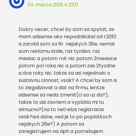
24. marca 2016 o 23:11
Dobry vecer, chcel by som sa spytat, ze
mam adsense ako nepodnikatel od r2010
a zarobil som za 6r. nejakych 36e, nemal
som reklamu stale, raz tyzden, raz
mesiac a potom rok nic potom 2mesiace
potom pol roka nic a potom zas 2tyzdne
a dva roky nic, takze sa asi nejednalo o
sustavnu cinnost, vsak? A chcel by som si
to zlegalizovat a dat na firmu, lentze
adsense sa neda zmenit(ci sa uz da?),
takze to asi zavriem a vyplatia mi tu
almuznu?(na to netreba registracia
vsak?ani dane, ved je to po poplatkoch
nejakych 26e?) A potom sa
zaregistrujem na dph a potrebujem