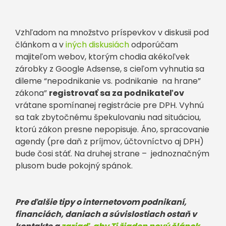
Vzhľadom na množstvo príspevkov v diskusii pod
článkom a v
iných diskusiách
odporúčam
majiteľom webov, ktorým chodia akékoľvek
zárobky z Google Adsense, s cieľom vyhnutia sa
dileme “nepodnikanie vs. podnikanie na hrane”
zákona”
registrovať sa za podnikateľov
vrátane spomínanej registrácie pre DPH. Vyhnú
sa tak zbytočnému špekulovaniu nad situáciou,
ktorú zákon presne nepopisuje. Áno, spracovanie
agendy (pre daň z príjmov, účtovníctvo aj DPH)
bude čosi stáť. Na druhej strane – jednoznačným
plusom bude pokojný spánok.
Pre ďalšie tipy o internetovom podnikaní,
financiách, daniach a súvislostiach ostaň v