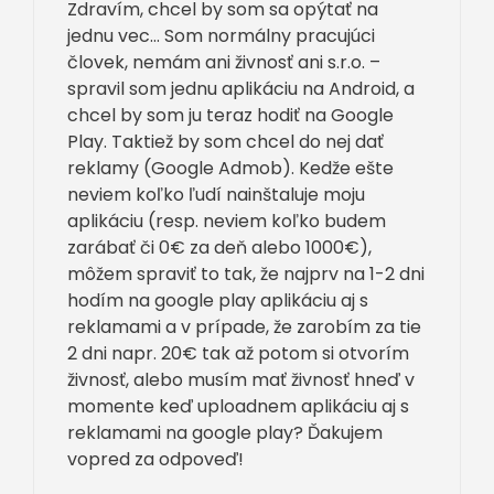
Zdravím, chcel by som sa opýtať na
jednu vec… Som normálny pracujúci
človek, nemám ani živnosť ani s.r.o. –
spravil som jednu aplikáciu na Android, a
chcel by som ju teraz hodiť na Google
Play. Taktiež by som chcel do nej dať
reklamy (Google Admob). Kedže ešte
neviem koľko ľudí nainštaluje moju
aplikáciu (resp. neviem koľko budem
zarábať či 0€ za deň alebo 1000€),
môžem spraviť to tak, že najprv na 1-2 dni
hodím na google play aplikáciu aj s
reklamami a v prípade, že zarobím za tie
2 dni napr. 20€ tak až potom si otvorím
živnosť, alebo musím mať živnosť hneď v
momente keď uploadnem aplikáciu aj s
reklamami na google play? Ďakujem
vopred za odpoveď!