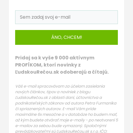
ÁNO, CHCEM!
Pridaj sa k vyše 9 000 aktívnym
PROFÍKOM, ktorí novinky z
ĽudskouRečou.sk odoberajú a čítajú.
Váš e-mail spracovávam za účelom zasielania
nových článkov, tipov a noviniek z blogu
ĽudskouRečou.sk z oblasti daní, účtovníctva a
podnikateľských zákonov od autora Petra Furmaníka
či spriaznených autorov. E-mail Vám príde
maximálne 6x mesačne a v databáze ho budem mať,
až kým budete otvárať moje e-maily - po neotvorení 5
e-mailov za sebou bude vymazaný. Spoločnými
prevádzkovateľmi sú ĽudskouRečou.sk s.r.o, IČO: