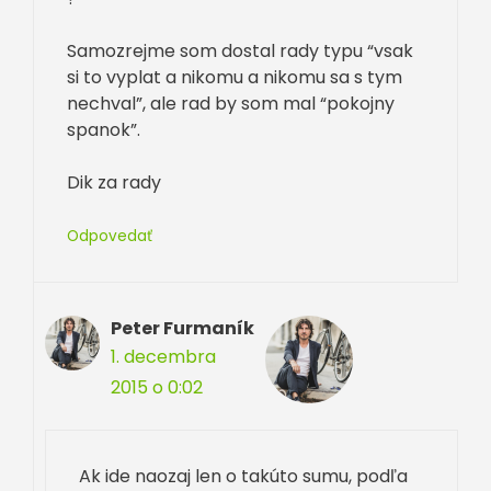
Samozrejme som dostal rady typu “vsak
si to vyplat a nikomu a nikomu sa s tym
nechval”, ale rad by som mal “pokojny
spanok”.
Dik za rady
Odpovedať
Peter Furmaník
1. decembra
2015 o 0:02
Ak ide naozaj len o takúto sumu, podľa