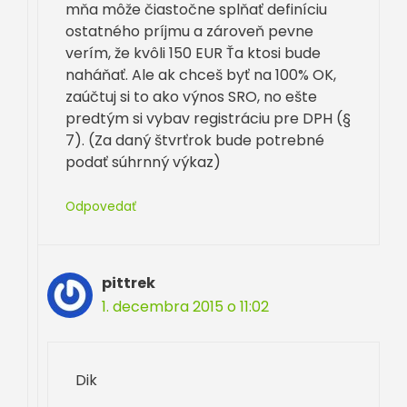
mňa môže čiastočne splňať definíciu
ostatného príjmu a zároveň pevne
verím, že kvôli 150 EUR Ťa ktosi bude
naháňať. Ale ak chceš byť na 100% OK,
zaúčtuj si to ako výnos SRO, no ešte
predtým si vybav registráciu pre DPH (§
7). (Za daný štvrťrok bude potrebné
podať súhrnný výkaz)
Odpovedať
pittrek
1. decembra 2015 o 11:02
Dik