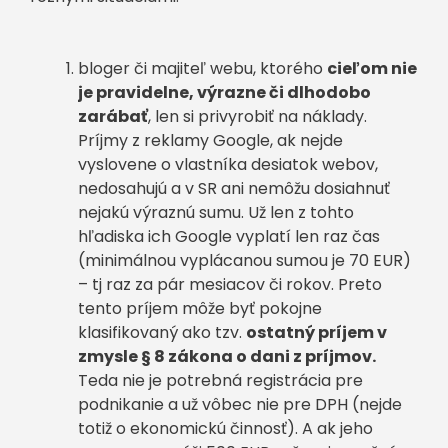
bloger či majiteľ webu, ktorého
cieľom nie
je pravidelne, výrazne či dlhodobo
zarábať
, len si privyrobiť na náklady.
Príjmy z reklamy Google, ak nejde
vyslovene o vlastníka desiatok webov,
nedosahujú a v SR ani nemôžu dosiahnuť
nejakú výraznú sumu. Už len z tohto
hľadiska ich Google vyplatí len raz čas
(minimálnou vyplácanou sumou je 70 EUR)
– tj raz za pár mesiacov či rokov. Preto
tento príjem môže byť pokojne
klasifikovaný ako tzv.
ostatný príjem v
zmysle § 8 zákona o dani z príjmov.
Teda nie je potrebná registrácia pre
podnikanie a už vôbec nie pre DPH (nejde
totiž o ekonomickú činnosť). A ak jeho