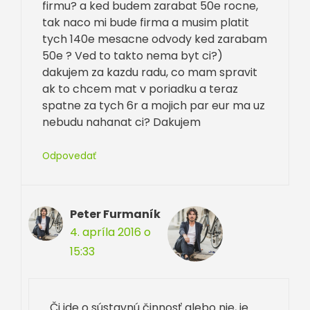
firmu? a ked budem zarabat 50e rocne,
tak naco mi bude firma a musim platit
tych 140e mesacne odvody ked zarabam
50e ? Ved to takto nema byt ci?)
dakujem za kazdu radu, co mam spravit
ak to chcem mat v poriadku a teraz
spatne za tych 6r a mojich par eur ma uz
nebudu nahanat ci? Dakujem
Odpovedať
Peter Furmaník
4. apríla 2016 o
15:33
Či ide o sústavnú činnosť alebo nie, je