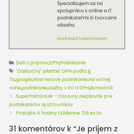
Špecializujem sa na
spoluprácu s online a IT
podnikateľmi či tvorcami
obsahu.
Mail
|
Web
|
Twitter
|
LinkedIn
Kategórie
Daň z príjmov
,
DPH
,
Podnikanie
Značky
"čiastočný" platiteľ DPH podľa §
7a
,
google
,
internetové podnikanie
,
na voľnej
nohe
,
podnikanie
,
služby v EÚ a DPH
,
živnostník
Superfaktúra.sk – čarovný zlepšovák pre
podnikateľov aj účtovníkov
Pracujte 4 hodiny týždenne. Dá sa to.
31 komentárov k “Je príjem z