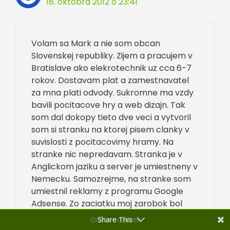
18. októbra 2012 o 23:41
Volam sa Mark a nie som obcan
Slovenskej republiky. Zijem a pracujem v
Bratislave ako elekrotechnik uz cca 6-7
rokov. Dostavam plat a zamestnavatel
za mna plati odvody. Sukromne ma vzdy
bavili pocitacove hry a web dizajn. Tak
som dal dokopy tieto dve veci a vytvoril
som si stranku na ktorej pisem clanky v
suvislosti z pocitacovimy hramy. Na
stranke nic nepredavam. Stranka je v
Anglickom jaziku a server je umiestneny v
Nemecku. Samozrejme, na stranke som
umiestnil reklamy z programu Google
Adsense. Zo zaciatku moj zarobok bol
zopar centov mesacne co ma vobec
Odber noviniek
Share This
neodradilo lebo som robil to co mam rad