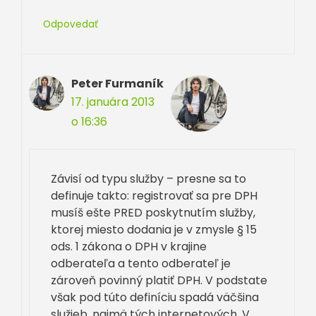
Odpovedať
Peter Furmaník
17. januára 2013
o 16:36
Závisí od typu služby – presne sa to
definuje takto: registrovať sa pre DPH
musíš ešte PRED poskytnutím služby,
ktorej miesto dodania je v zmysle § 15
ods. 1 zákona o DPH v krajine
odberateľa a tento odberateľ je
zároveň povinný platiť DPH. V podstate
však pod túto definíciu spadá väčšina
služieb, najmä tých internetových. V