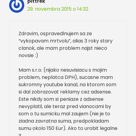
pittrek
29. novembra 2015 o 14:32
Zdravim, ospravedlnujem sa ze
“vykopavam mrtvolu”, alias 3 roky stary
clanok, ale mam problem najst nieco
novsie :)
Mam s.r.o. (nijako nesuvisiacu s mojim
problem, neplatca DPH), sucasne mam
sukromny youtube kanal, na ktorom som
si dal zobrazovat reklamy cez adsense.
Este nikdy som si peniaze z adsense
nevyplatil, ale teraz pred vianocami by
som o tu sumicku mal zaujem (nie je to
ziadna zavratna suma, predpokladam
sumu okolo 150 Eur). Ako to urobit legalne
?