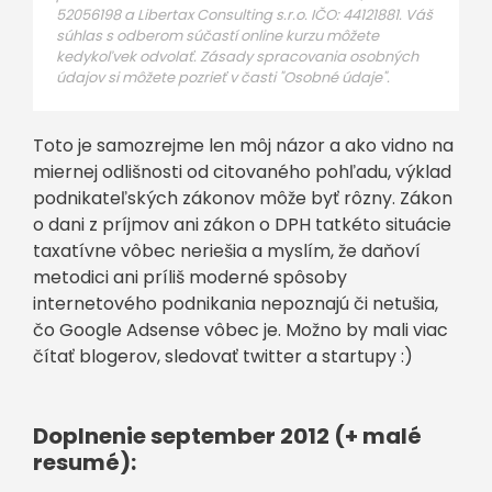
52056198 a Libertax Consulting s.r.o. IČO: 44121881. Váš
súhlas s odberom súčastí online kurzu môžete
kedykoľvek odvolať. Zásady spracovania osobných
údajov si môžete pozrieť v časti "Osobné údaje".
Toto je samozrejme len môj názor a ako vidno na
miernej odlišnosti od citovaného pohľadu, výklad
podnikateľských zákonov môže byť rôzny. Zákon
o dani z príjmov ani zákon o DPH tatkéto situácie
taxatívne vôbec neriešia a myslím, že daňoví
metodici ani príliš moderné spôsoby
internetového podnikania nepoznajú či netušia,
čo Google Adsense vôbec je. Možno by mali viac
čítať blogerov, sledovať twitter a startupy :)
Doplnenie september 2012 (+ malé
resumé):