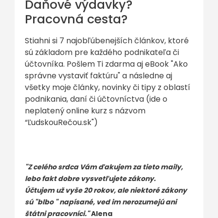
Daňové výdavky?
Pracovná cesta?
Stiahni si 7 najobľúbenejších článkov, ktoré
sú základom pre každého podnikateľa či
účtovníka. Pošlem Ti zdarma aj eBook "Ako
správne vystaviť faktúru" a následne aj
všetky moje články, novinky či tipy z oblastí
podnikania, daní či účtovníctva (ide o
neplatený online kurz s názvom
“ĽudskouRečou.sk")
"Z celého srdca Vám ďakujem za tieto maily,
lebo fakt dobre vysvetľujete zákony.
Účtujem už vyše 20 rokov, ale niektoré zákony
sú "blbo " napísané, ved im nerozumejú ani
štátni pracovníci."
Alena