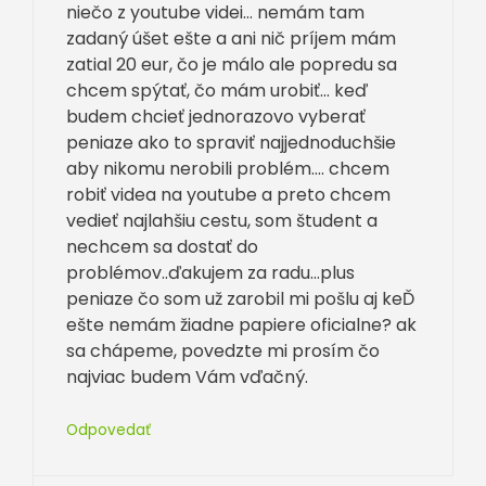
niečo z youtube videi… nemám tam
zadaný úšet ešte a ani nič príjem mám
zatial 20 eur, čo je málo ale popredu sa
chcem spýtať, čo mám urobiť… keď
budem chcieť jednorazovo vyberať
peniaze ako to spraviť najjednoduchšie
aby nikomu nerobili problém…. chcem
robiť videa na youtube a preto chcem
vedieť najlahšiu cestu, som študent a
nechcem sa dostať do
problémov..ďakujem za radu…plus
peniaze čo som už zarobil mi pošlu aj keĎ
ešte nemám žiadne papiere oficialne? ak
sa chápeme, povedzte mi prosím čo
najviac budem Vám vďačný.
Odpovedať