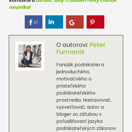
kontakte a
zariaď, aby Ti žiaden nový článok
neunikol
27
O autorovi:
Peter
Furmaník
Fanúšik podnikania a
jednoduchého,
motivačného a
priateľského
podnikateľského
prostredia. Nastavovač,
vysvetľovač, autor a
bloger so záľubou v
poľudšťovaní jazyka
podnikateľských zákonov.