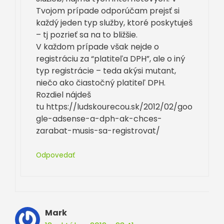
Tvojom prípade odporúčam prejsť si
každý jeden typ služby, ktoré poskytuješ
– tj pozrieť sa na to bližšie.
V každom prípade však nejde o
registráciu za “platiteľa DPH”, ale o iný
typ registrácie – teda akýsi mutant,
niečo ako čiastočný platiteľ DPH.
Rozdiel nájdeš
tu https://ludskourecou.sk/2012/02/goo
gle-adsense-a-dph-ak-chces-
zarabat-musis-sa-registrovat/
Odpovedať
Mark