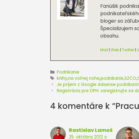
Fanúšik podnik
podnikateľského
bloger so záľub
Špecializujem s
obsahu.
Mail
|
Web
|
Twitter
|
L
Kategórie
Podnikanie
Značky
knihy
,
na voľnej nohe
,
podnikanie
,
SZČO
,
Je príjem z Google Adsense podnikaní
Registrácia pre DPH: zaregistrujte sa d
4 komentáre k “Pracuj
Rastislav Lamoš
25. októbra 2012 o