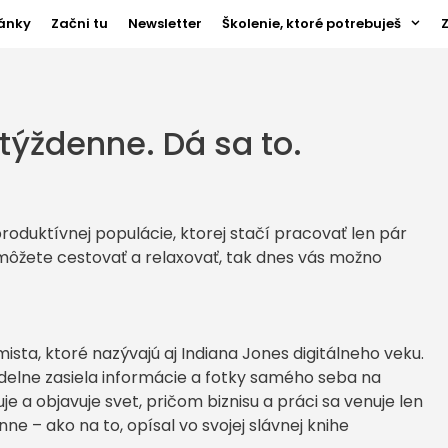
ánky
Začni tu
Newsletter
Školenie, ktoré potrebuješ
 týždenne. Dá sa to.
produktívnej populácie, ktorej stačí pracovať len pár
môžete cestovať a relaxovať, tak dnes vás možno
ista, ktoré nazývajú aj Indiana Jones digitálneho veku.
idelne zasiela informácie a fotky samého seba na
e a objavuje svet, pričom biznisu a práci sa venuje len
ne – ako na to, opísal vo svojej slávnej knihe