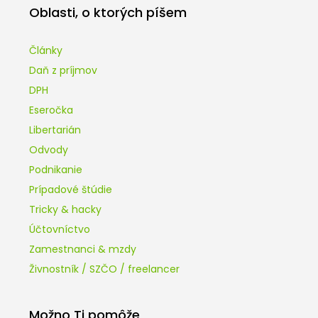
Oblasti, o ktorých píšem
Články
Daň z príjmov
DPH
Eseročka
Libertarián
Odvody
Podnikanie
Prípadové štúdie
Tricky & hacky
Účtovníctvo
Zamestnanci & mzdy
Živnostník / SZČO / freelancer
Možno Ti pomôže