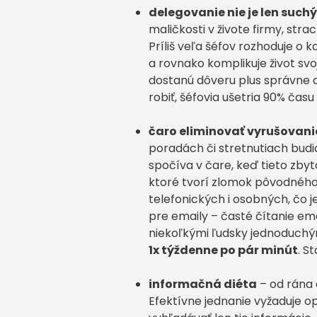
delegovanie nie je len such
maličkosti v živote firmy, stra
Príliš veľa šéfov rozhoduje o 
a rovnako komplikuje život sv
dostanú dôveru plus správne
robiť, šéfovia ušetria 90% času
čaro eliminovať vyrušovani
poradách či stretnutiach budia
spočíva v čare, keď tieto zb
ktoré tvorí zlomok pôvodného č
telefonických i osobných, čo j
pre emaily – časté čítanie ema
niekoľkými ľudsky jednoduchý
1x týždenne po pár minút
. S
informačná diéta
– od rána 
Efektívne jednanie vyžaduje o