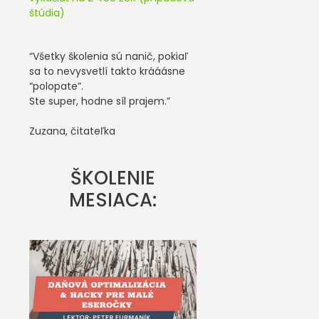
štúdia)
“Všetky školenia sú nanič, pokiaľ
sa to nevysvetlí takto krááásne
“polopate”.
Ste super, hodne síl prajem.”
Zuzana, čitateľka
ŠKOLENIE
MESIACA: