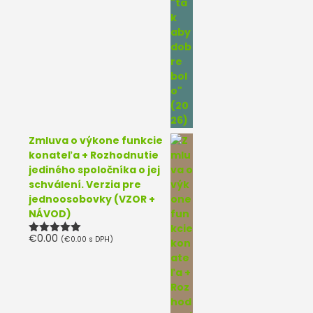
Zmluva o výkone funkcie
konateľa + Rozhodnutie
jediného spoločníka o jej
schválení. Verzia pre
jednoosobovky (VZOR +
NÁVOD)
€
0.00
(
€
0.00
s DPH)
Hodnotenie
5.00
z 5