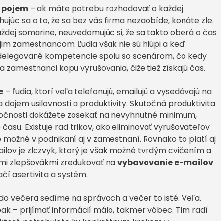
ý pojem
– ak máte potrebu rozhodovať o každej
chujúc sa o to, že sa bez vás firma nezaobíde, konáte zle.
každej somarine, neuvedomujúc si, že sa takto oberá o čas
ojim zamestnancom. Ľudia však nie sú hlúpi a keď
 delegované kompetencie spolu so scenárom, čo kedy
 a zamestnanci kopu vyrušovania, čiže tiež získajú čas.
e
– ľudia, ktorí veľa telefonujú, emailujú a vysedávajú na
 dojem usilovnosti a produktivity. Skutočná produktivita
ytočnosti dokážete zosekať na nevyhnutné minimum,
asu. Existuje rad trikov, ako eliminovať vyrušovateľov
e možné v podnikaní aj v zamestnaní. Rovnako to platí aj
ilov je zlozvyk, ktorý je však možné tvrdým cvičením a
mi zlepšovákmi zredukovať na
vybavovanie e-mailov
tačí asertivita a systém.
do večera sedíme na správach a večer to isté. Veľa.
pak – prijímať informácií málo, takmer vôbec. Tim radí