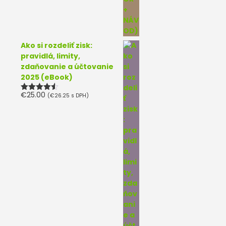
Ako si rozdeliť zisk:
pravidlá, limity,
zdaňovanie a účtovanie
2025 (eBook)
€
25.00
(
€
26.25
s DPH)
Hodnotenie
4.50
z 5