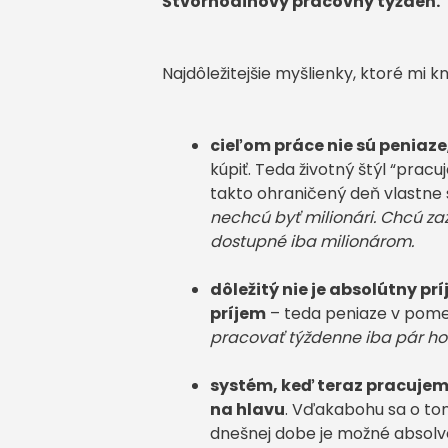
Štvorhodinový pracovný týždeň.
Najdôležitejšie myšlienky, ktoré mi kn
cieľom práce nie sú peniaze
kúpiť. Teda životný štýl “pra
takto ohraničený deň vlastne s
nechcú byť milionári. Chcú zaž
dostupné iba milionárom.
dôležitý nie je absolútny pr
príjem
– teda peniaze v pome
pracovať týždenne iba pár ho
systém, keď teraz pracuje
na hlavu
. Vďakabohu sa o tomt
dnešnej dobe je možné absolv