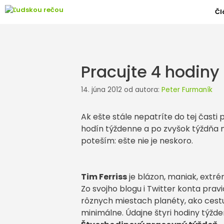
Preskočiť
Čl
na
obsah
Pracujte 4 hodiny
14. júna 2012
od autora:
Peter Furmaník
Ak ešte stále nepatríte do tej časti 
hodín týždenne a po zvyšok týždňa 
poteším: ešte nie je neskoro.
Tim Ferriss
je blázon, maniak, extrém
Zo svojho blogu i Twitter konta prav
rôznych miestach planéty, ako cestuj
minimálne. Údajne štyri hodiny týžden