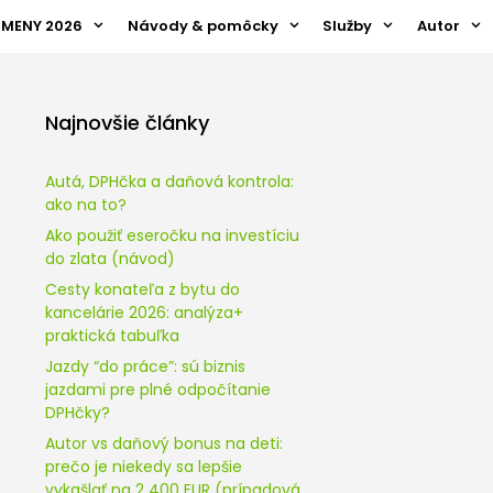
ZMENY 2026
Návody & pomôcky
Služby
Autor
Najnovšie články
Autá, DPHčka a daňová kontrola:
ako na to?
Ako použiť eseročku na investíciu
do zlata (návod)
Cesty konateľa z bytu do
kancelárie 2026: analýza+
praktická tabuľka
Jazdy “do práce”: sú biznis
jazdami pre plné odpočítanie
DPHčky?
Autor vs daňový bonus na deti:
prečo je niekedy sa lepšie
vykašlať na 2 400 EUR (prípadová