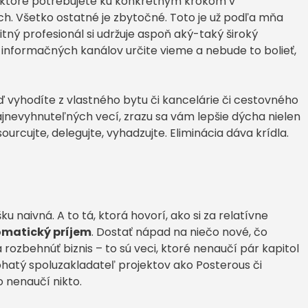
, ktoré potrebujete ku konkrétnym krokom v
ch. Všetko ostatné je zbytočné. Toto je už podľa mňa
itný profesionál si udržuje aspoň aký-taký široký
informačných kanálov určite vieme a nebude to bolieť,
 vyhodíte z vlastného bytu či kancelárie či cestovného
jnevyhnuteľných vecí, zrazu sa vám lepšie dýcha nielen
ourcujte, delegujte, vyhadzujte. Eliminácia dáva krídla.
u naivná. A to tá, ktorá hovorí, ako si za relatívne
matický príjem
. Dostať nápad na niečo nové, čo
rozbehnúť biznis – to sú veci, ktoré nenaučí pár kapitol
bohatý spoluzakladateľ projektov ako Posterous či
o nenaučí nikto.