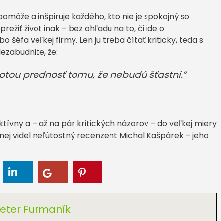
omôže a inšpiruje každého, kto nie je spokojný so
ežiť život inak – bez ohľadu na to, či ide o
šéfa veľkej firmy. Len ju treba čítať kriticky, teda s
ezabudnite, že:
totou prednosť tomu, že nebudú šťastní
.”
ktívny a – až na pár kritických názorov – do veľkej miery
v nej videl neľútostný recenzent Michal Kašpárek – jeho
eter Furmaník