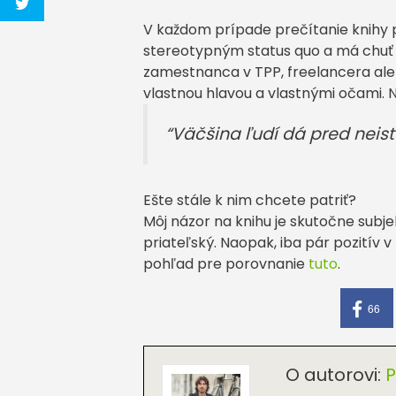
V každom prípade prečítanie knihy p
stereotypným status quo a má chuť pr
zamestnanca v TPP, freelancera alebo 
vlastnou hlavou a vlastnými očami. N
“
Väčšina ľudí dá pred neis
Ešte stále k nim chcete patriť?
Môj názor na knihu je skutočne subje
priateľský. Naopak, iba pár pozitív 
pohľad pre porovnanie
tuto
.
66
O autorovi:
P