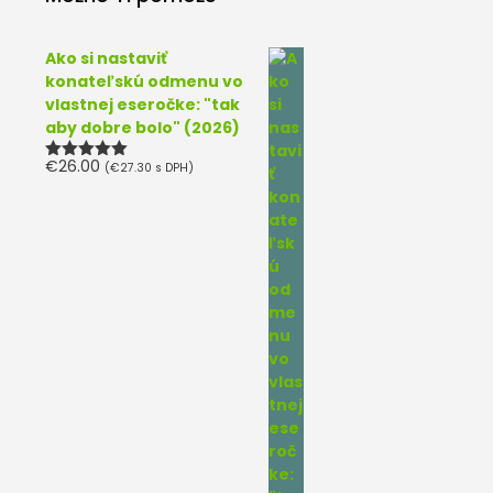
Ako si nastaviť
konateľskú odmenu vo
vlastnej eseročke: "tak
aby dobre bolo" (2026)
€
26.00
(
€
27.30
s DPH)
Hodnotenie
5.00
z 5