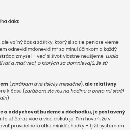
iha dala:
, ale voľný čas a zážitky, ktorý si za tie peniaze vieme
cujem odnevidímdonevidím” sa minul účinkom a každý
tráca zmysel – veď si život vlastne neužijeme.
Ľudia
ívať a mať veci, o ktorých sa domnievajú, že sú
íjem
(
zarábam dve tisícky mesačne
),
ale relatívny
re k času (
zarábam stovku na hodinu a preto mi stačí
dín
)
me a oddychovať budeme v dôchodku, je postavený
o už čoraz viac a viac diskutuje. Tim hovorí, že v
ovať pravidelne krátke minidôchodky – tj žiť systémom