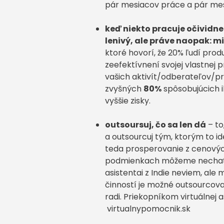
pár mesiacov práce a pár mesi
keď niekto pracuje očividne
lenivý, ale práve naopak: 
ktoré hovorí, že 20% ľudí prod
zeefektívnení svojej vlastnej
vašich aktivít/odberateľov/p
zvyšných
80%
spôsobujúcich i
vyššie zisky.
outsoursuj, čo sa len dá
– to
a outsourcuj tým, ktorým to id
teda prosperovanie z cenových 
podmienkach môžeme nechať ri
asistentai z Indie neviem, al
činností je možné outsourcovať
radi. Priekopníkom virtuálnej 
virtualnypomocnik.sk