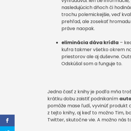
vyhľadávať len tie informácie
nasledujúcich dňoch či hodiná
trochu polemickejšie, veď kval
prehľad, ale zosekať hromadu 
práve naopak.
eliminácia dáva krídla
– keď
kufra takmer všetko okrem na
priestorov ale aj duševne. Outs
Odskúšal som a funguje to.
Jedna časť z knihy je podľa mňa trošk
krátku dobu zaistiť podnikaním
auto
pomôže mase ľudí, vyvinúť produkt a 
z tejto knihy, aj keď to možno Tim, 
Twitter, skutočne vie. A možno nás t