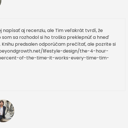
 napísať aj recenziu, ale Tim veľakrát tvrdí, že
 som sa rozhodol si ho troška preklepnúť a hneď
 Knihu predsalen odporúčam prečítať, ale pozrite si
//beyondgrowth.net/lifestyle-design/the-4-hour-
rcent-of-the-time-it-works-every-time-tim-