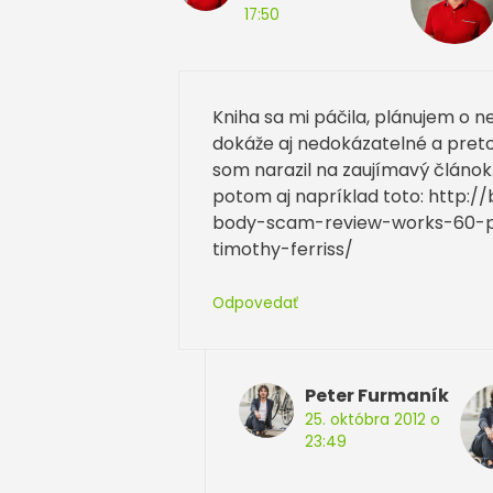
17:50
Kniha sa mi páčila, plánujem o nej
dokáže aj nedokázatelné a preto
som narazil na zaujímavý článok.
potom aj napríklad toto: http:
body-scam-review-works-60-pe
timothy-ferriss/
Odpovedať
Peter Furmaník
25. októbra 2012 o
23:49