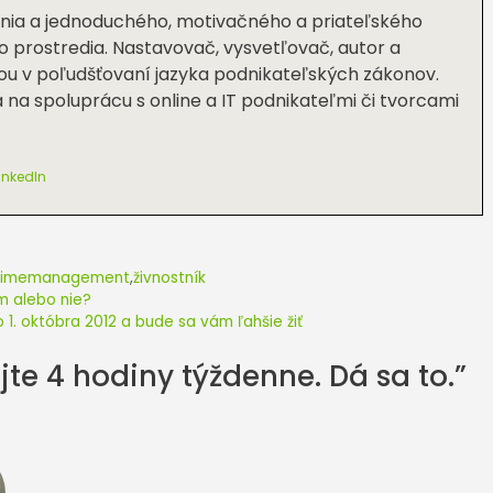
ania a jednoduchého, motivačného a priateľského
 prostredia. Nastavovač, vysvetľovač, autor a
ou v poľudšťovaní jazyka podnikateľských zákonov.
a na spoluprácu s online a IT podnikateľmi či tvorcami
inkedIn
timemanagement
,
živnostník
m alebo nie?
o 1. októbra 2012 a bude sa vám ľahšie žiť
te 4 hodiny týždenne. Dá sa to.”