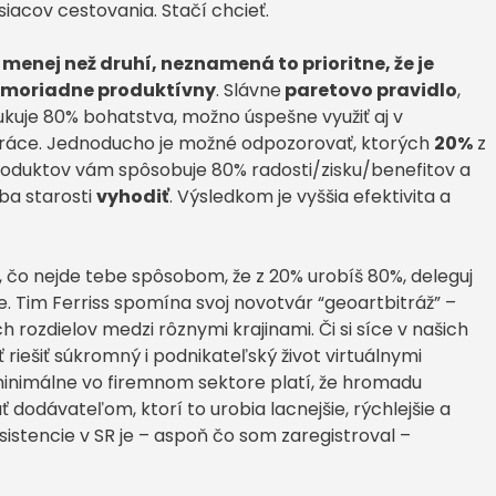
acov cestovania. Stačí chcieť.
 menej než druhí, neznamená to prioritne, že je
mimoriadne produktívny
. Slávne
paretovo pravidlo
,
ukuje 80% bohatstva, možno úspešne využiť aj v
 práce. Jednoducho je možné odpozorovať, ktorých
20%
z
roduktov vám spôsobuje 80% radosti/zisku/benefitov a
ba starosti
vyhodiť
. Výsledkom je vyššia efektivita a
, čo nejde tebe spôsobom, že z 20% urobíš 80%, deleguj
e. Tim Ferriss spomína svoj novotvár “geoartbitráž” –
rozdielov medzi rôznymi krajinami. Či si síce v našich
ešiť súkromný i podnikateľský život virtuálnymi
e minimálne vo firemnom sektore platí, že hromadu
 dodávateľom, ktorí to urobia lacnejšie, rýchlejšie a
asistencie v SR je – aspoň čo som zaregistroval –