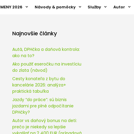
ZMENY 2026
Návody & pomôcky
Služby
Autor
Najnovšie články
Autá, DPHčka a daňová kontrola:
ako na to?
Ako použiť eseročku na investíciu
do zlata (návod)
Cesty konateľa z bytu do
kancelárie 2026: analýza+
praktická tabuľka
Jazdy “do práce”: sú biznis
jazdami pre plné odpočítanie
DPHčky?
Autor vs daňový bonus na deti:
prečo je niekedy sa lepšie
vykašlať na 2 400 EUR (prípadová