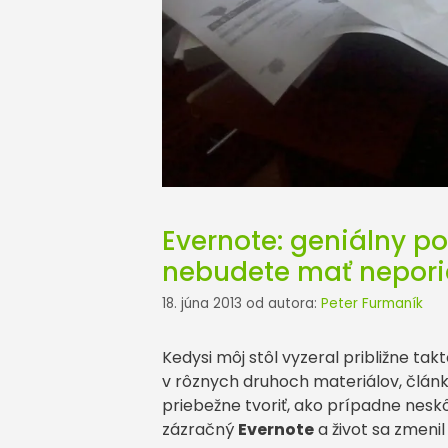
Evernote: geniálny p
nebudete mať neporia
18. júna 2013
od autora:
Peter Furmaník
Kedysi môj stôl vyzeral približne ta
v rôznych druhoch materiálov, článk
priebežne tvoriť, ako prípadne neskô
zázračný
Evernote
a život sa zmenil