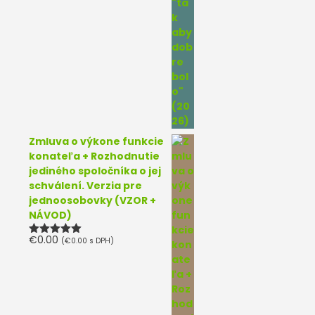
Zmluva o výkone funkcie
konateľa + Rozhodnutie
jediného spoločníka o jej
schválení. Verzia pre
jednoosobovky (VZOR +
NÁVOD)
€
0.00
(
€
0.00
s DPH)
Hodnotenie
5.00
z 5