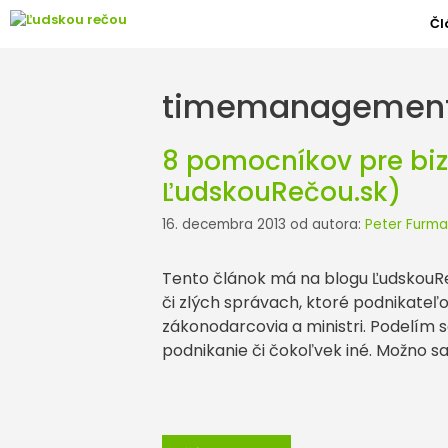
Preskočiť
Čl
na
obsah
timemanagemen
8 pomocníkov pre biz
ĽudskouRečou.sk)
16. decembra 2013
od autora:
Peter Furma
Tento článok má na blogu ĽudskouR
či zlých správach, ktoré podnikateľ
zákonodarcovia a ministri. Podelím 
podnikanie či čokoľvek iné. Možno s