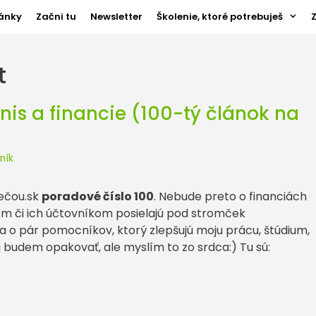
ánky
Začni tu
Newsletter
Školenie, ktoré potrebuješ
t
nis a financie (100-tý článok na
ník
ečou.sk
poradové číslo 100
. Nebude preto o financiách
om či ich účtovníkom posielajú pod stromček
sa o pár pomocníkov, ktorý zlepšujú moju prácu, štúdium,
a budem opakovať, ale myslím to zo srdca:) Tu sú: