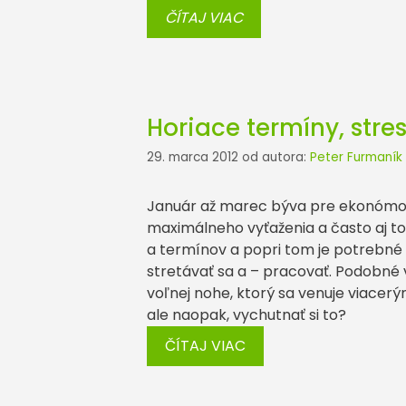
ČÍTAJ VIAC
Horiace termíny, stre
29. marca 2012
od autora:
Peter Furmaník
Január až marec býva pre ekonómo
maximálneho vyťaženia a často aj top
a termínov a popri tom je potrebné e
stretávať sa a – pracovať. Podobné 
voľnej nohe, ktorý sa venuje viacerý
ale naopak, vychutnať si to?
ČÍTAJ VIAC