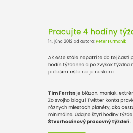
Pracujte 4 hodiny týž
14. júna 2012
od autora:
Peter Furmaník
Ak ešte stále nepatríte do tej časti 
hodín týždenne a po zvyšok týždňa 
poteším: ešte nie je neskoro.
Tim Ferriss
je blázon, maniak, extrém
Zo svojho blogu i Twitter konta prav
rôznych miestach planéty, ako cestuj
minimálne. Údajne štyri hodiny týžden
Štvorhodinový pracovný týždeň.