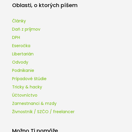
Oblasti, o ktorých píšem
Články
Daň z príjmov
DPH
Eseročka
Libertarián
Odvody
Podnikanie
Prípadové štúdie
Tricky & hacky
Účtovníctvo
Zamestnanci & mzdy
Živnostník / SZČO / freelancer
Možno Ti pomôže