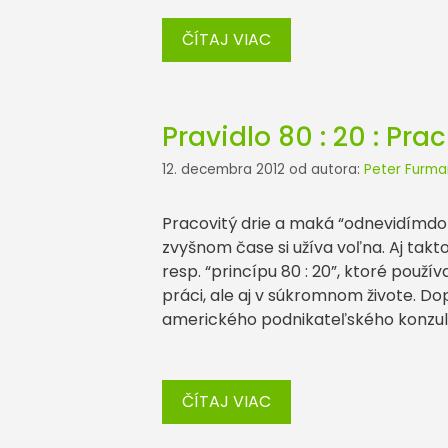
ČÍTAJ VIAC
Pravidlo 80 : 20 : Pra
12. decembra 2012
od autora:
Peter Furma
Pracovitý drie a maká “odnevidímdon
zvyšnom čase si užíva voľna. Aj takt
resp. “princípu 80 : 20”, ktoré použív
práci, ale aj v súkromnom živote. Do
amerického podnikateľského konzul
ČÍTAJ VIAC