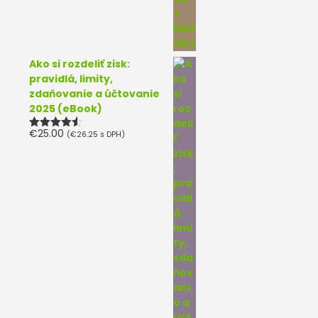
Ako si rozdeliť zisk:
pravidlá, limity,
zdaňovanie a účtovanie
2025 (eBook)
€
25.00
(
€
26.25
s DPH)
Hodnotenie
4.50
z 5