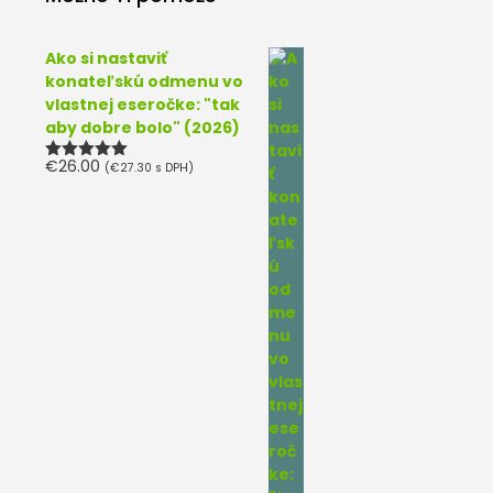
Ako si nastaviť
konateľskú odmenu vo
vlastnej eseročke: "tak
aby dobre bolo" (2026)
€
26.00
(
€
27.30
s DPH)
Hodnotenie
5.00
z 5