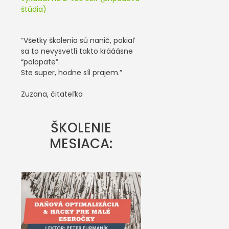
štúdia)
“Všetky školenia sú nanič, pokiaľ
sa to nevysvetlí takto krááásne
“polopate”.
Ste super, hodne síl prajem.”
Zuzana, čitateľka
ŠKOLENIE
MESIACA: