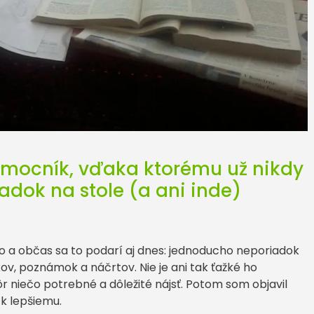
omocník, vďaka ktorému už nikdy
dok na stole (a ani inde)
kto a občas sa to podarí aj dnes: jednoducho neporiadok
ov, poznámok a náčrtov. Nie je ani tak ťažké ho
r niečo potrebné a dôležité nájsť. Potom som objavil
 k lepšiemu.