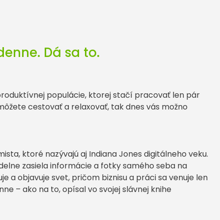
denne. Dá sa to.
produktívnej populácie, ktorej stačí pracovať len pár
môžete cestovať a relaxovať, tak dnes vás možno
ista, ktoré nazývajú aj Indiana Jones digitálneho veku.
idelne zasiela informácie a fotky samého seba na
e a objavuje svet, pričom biznisu a práci sa venuje len
ne – ako na to, opísal vo svojej slávnej knihe