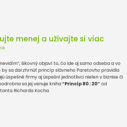
cujte menej a užívajte si viac
ník
evidím”, šikovný objaví to, čo ide aj samo odseba a vo
o by sa dal zhrnúť princíp slávneho Paretovho pravidla
ajú úspešné firmy aj úspešní jednotlivci nielen v biznise či
podrobna sa jej venuje kniha
“Princíp 80 : 20”
od
tanta Richarda Kocha.