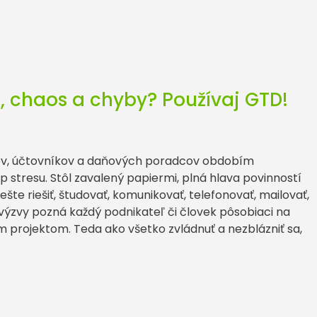
s, chaos a chyby? Používaj GTD!
v, účtovníkov a daňových poradcov obdobím
 stresu. Stôl zavalený papiermi, plná hlava povinností
šte riešiť, študovať, komunikovať, telefonovať, mailovať,
výzvy pozná každý podnikateľ či človek pôsobiaci na
m projektom. Teda ako všetko zvládnuť a nezblázniť sa,