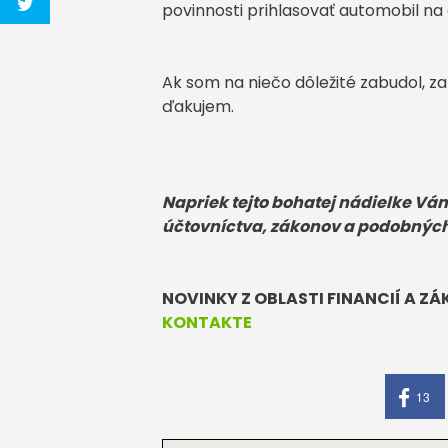
povinnosti prihlasovať automobil na 
Ak som na niečo dôležité zabudol, z
ďakujem.
Napriek tejto bohatej nádielke V
účtovníctva, zákonov a podobnýc
NOVINKY Z OBLASTI FINANCIÍ A Z
KONTAKTE
13