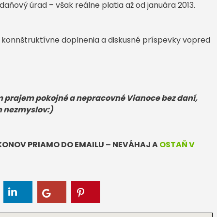
daňový úrad – však reálne platia až od januára 2013.
a konnštruktívne doplnenia a diskusné príspevky vopred
ám prajem pokojné a nepracovné Vianoce bez daní,
h nezmyslov:)
ÁKONOV PRIAMO DO EMAILU – NEVÁHAJ A
OSTAŇ V