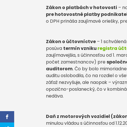
Zákon o platbách v hotovosti
– no
pre hotovostné platby podnikate
o DPH prináša zaujímavé oriešky, p
Zákon o účtovníctve
– 1 schválená
posúva
termín vzniku
registra úč
zaujímavejšia, s účinnosťou od 1. mar
počet zamestnancov) pre
spoločno
auditorom
. Čo by bolo mimoriadne
auditu oslobodila, čo na rozdiel o 
záťaž nezvyšuje, ale naopak – výrazn
opozično-poslanecký, čo v kombinác
nedáva.
Daň z motorových vozidiel (záko
minulou vládou s účinnosťou od 1.12.