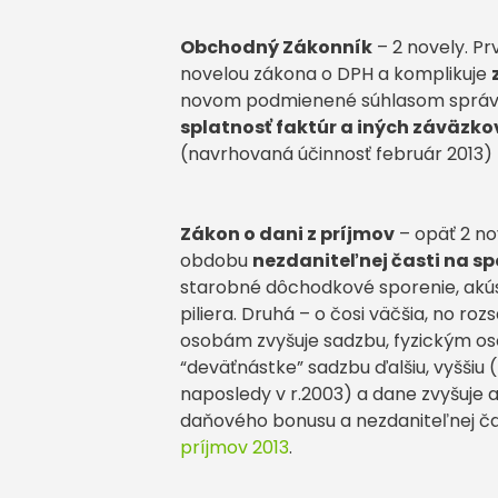
Obchodný Zákonník
– 2 novely. Pr
novelou zákona o DPH a komplikuje
novom podmienené súhlasom správc
splatnosť faktúr a iných záväzko
(navrhovaná účinnosť február 2013)
Zákon o dani z príjmov
– opäť 2 no
obdobu
nezdaniteľnej časti na sp
starobné dôchodkové sporenie, akús
piliera. Druhá – o čosi väčšia, no ro
osobám zvyšuje sadzbu, fyzickým os
“deväťnástke” sadzbu ďalšiu, vyššiu
naposledy v r.2003) a dane zvyšuje
daňového bonusu a nezdaniteľnej ča
príjmov 2013
.