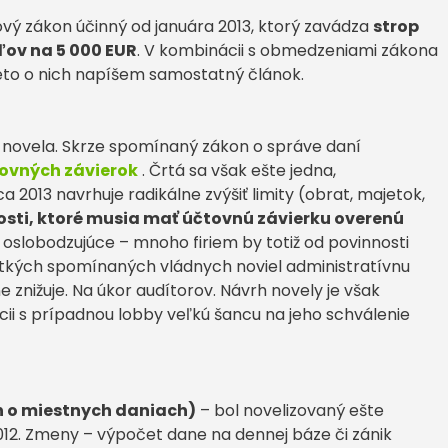
vý zákon účinný od januára 2013, ktorý zavádza
strop
ľov na 5 000 EUR
. V kombinácii s obmedzeniami zákona
reto o nich napíšem samostatný článok.
 novela. Skrze spomínaný zákon o správe daní
tovných závierok
. Črtá sa však ešte jedna,
ca 2013 navrhuje radikálne zvýšiť limity (obrat, majetok,
sti, ktoré musia mať účtovnú závierku overenú
 oslobodzujúce – mnoho firiem by totiž od povinnosti
všetkých spomínaných vládnych noviel administratívnu
e znižuje. Na úkor audítorov. Návrh novely je však
ii s prípadnou lobby veľkú šancu na jeho schválenie
n o miestnych daniach)
– bol novelizovaný ešte
2012. Zmeny – výpočet dane na dennej báze či zánik