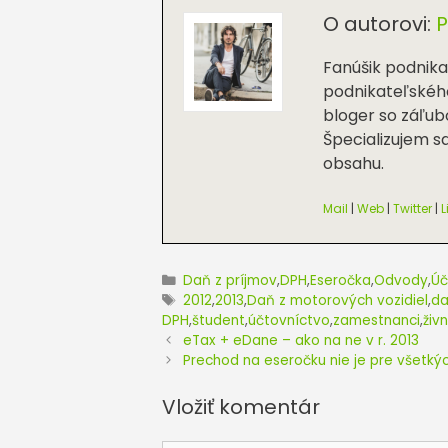
O autorovi:
P
Fanúšik podnik
podnikateľského
bloger so záľub
Špecializujem s
obsahu.
Mail
|
Web
|
Twitter
|
L
Kategórie
Daň z príjmov
,
DPH
,
Eseročka
,
Odvody
,
Úč
Značky
2012
,
2013
,
Daň z motorových vozidiel
,
da
DPH
,
študent
,
účtovníctvo
,
zamestnanci
,
živ
eTax + eDane – ako na ne v r. 2013
Prechod na eseročku nie je pre všetký
Vložiť komentár