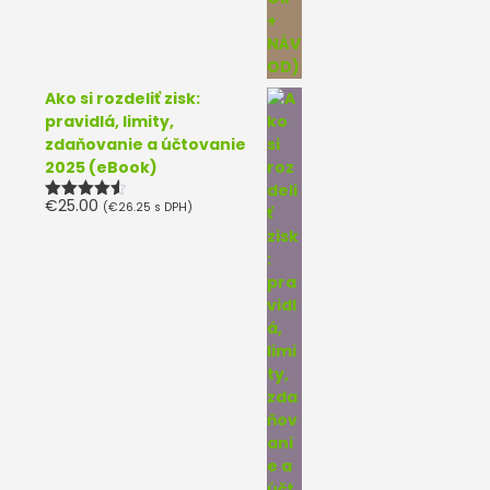
Ako si rozdeliť zisk:
pravidlá, limity,
zdaňovanie a účtovanie
2025 (eBook)
€
25.00
(
€
26.25
s DPH)
Hodnotenie
4.50
z 5