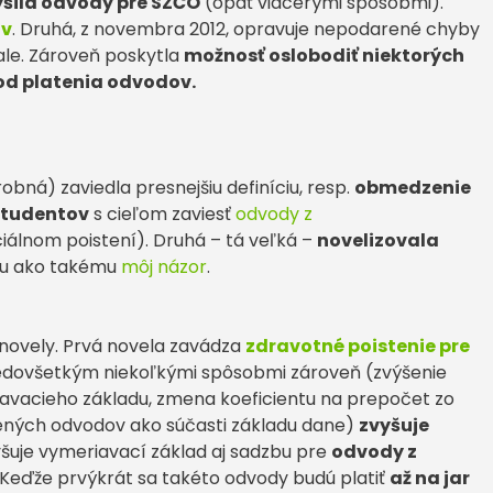
ýšila odvody pre SZČO
(opäť viacerými spôsobmi).
ov
. Druhá, z novembra 2012, opravuje nepodarené chyby
nale. Zároveň poskytla
možnosť oslobodiť niektorých
od platenia odvodov.
robná) zaviedla presnejšiu definíciu, resp.
obmedzenie
 študentov
s cieľom zaviesť
odvody z
lnom poistení). Druhá – tá veľká –
novelizovala
íku ako takému
môj názor
.
 novely. Prvá novela zavádza
zdravotné poistenie pre
dovšetkým niekoľkými spôsobmi zároveň (zvýšenie
vacieho základu, zmena koeficientu na prepočet zo
ených odvodov ako súčasti základu dane)
zvyšuje
yšuje vymeriavací základ aj sadzbu pre
odvody z
Keďže prvýkrát sa takéto odvody budú platiť
až na jar