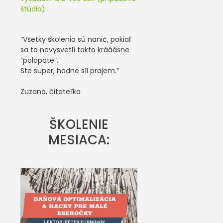
štúdia)
“Všetky školenia sú nanič, pokiaľ
sa to nevysvetlí takto krááásne
“polopate”.
Ste super, hodne síl prajem.”
Zuzana, čitateľka
ŠKOLENIE
MESIACA: