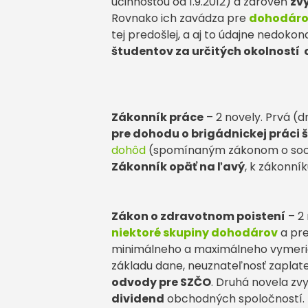
účinnosťou od 1.9.2012) a zároveň
zv
Rovnako ich zavádza pre
dohodár
tej predošlej, a aj to údajne nedoko
študentov za určitých okolností 
Zákonník práce
– 2 novely. Prvá (d
pre dohodu o brigádnickej práci
dohôd
(spomínaným zákonom o sociá
Zákonník opäť na ľavý
, k zákonn
Zákon o zdravotnom poistení
– 2
niektoré skupiny dohodárov
a pre
minimálneho a maximálneho vymeria
základu dane, neuznateľnosť zaplat
odvody pre SZČO
. Druhá novela zv
dividend
obchodných spoločností. 