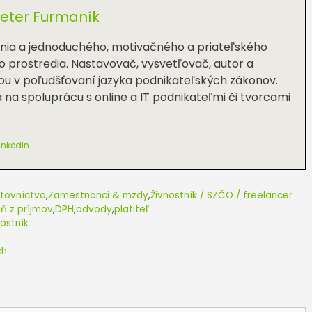
eter Furmaník
ania a jednoduchého, motivačného a priateľského
 prostredia. Nastavovač, vysvetľovač, autor a
ou v poľudšťovaní jazyka podnikateľských zákonov.
a na spoluprácu s online a IT podnikateľmi či tvorcami
inkedIn
tovníctvo
,
Zamestnanci & mzdy
,
Živnostník / SZČO / freelancer
ň z príjmov
,
DPH
,
odvody
,
platiteľ
nostník
ch