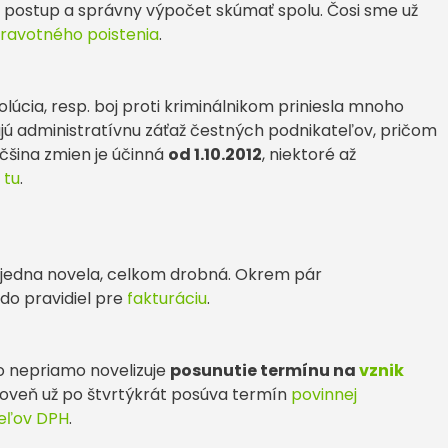
 postup a správny výpočet skúmať spolu. Čosi sme už
dravotného poistenia
.
lúcia, resp. boj proti kriminálnikom priniesla mnoho
jú administratívnu záťaž čestných podnikateľov, pričom
čšina zmien je účinná
od 1.10.2012
, niektoré až
y
tu
.
 jedna novela, celkom drobná. Okrem pár
 do pravidiel pre
fakturáciu
.
 nepriamo novelizuje
posunutie termínu na
vznik
oveň už po štvrtýkrát posúva termín
povinnej
teľov DPH
.