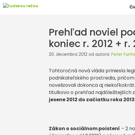
Preskočiť
Čl
na
obsah
Prehľad noviel p
koniec r. 2012 + r.
20. decembra 2012
od autora:
Peter Furm
Tohtoročná nová vláda priniesla leg
podnikateľského prostredia, pričom
novelizovali dokonca aj niekoľkokrá
titulkovo o prehľad najdôležitejšíc
jesene 2012 do začiatku roka 2013
Zákon o sociálnom poistení
– 2 no