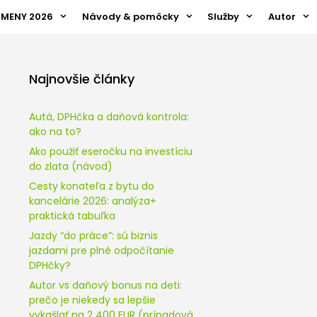
ZMENY 2026
Návody & pomôcky
Služby
Autor
Najnovšie články
Autá, DPHčka a daňová kontrola:
ako na to?
Ako použiť eseročku na investíciu
do zlata (návod)
Cesty konateľa z bytu do
kancelárie 2026: analýza+
praktická tabuľka
Jazdy “do práce”: sú biznis
jazdami pre plné odpočítanie
DPHčky?
Autor vs daňový bonus na deti:
prečo je niekedy sa lepšie
vykašlať na 2 400 EUR (prípadová