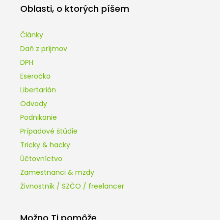
Oblasti, o ktorých píšem
Články
Daň z príjmov
DPH
Eseročka
Libertarián
Odvody
Podnikanie
Prípadové štúdie
Tricky & hacky
Účtovníctvo
Zamestnanci & mzdy
Živnostník / SZČO / freelancer
Možno Ti pomôže