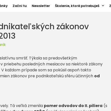
ánky
Začni tu
Newsletter
Školenie, ktoré potrebuješ
odnikateľských zákonov
 2013
aník
islatívnu smršť. Týkala sa predovšetkým
 v priebehu posledných mesiacov sa niektoré zákony
t. V každom prípade som sa pokúsil aspoň takto
h zmien zákonov pre podnikateľskú sféru účinných
od
:
vely. Tá veľká zmenila
pomer odvodov do II. piliera
(s