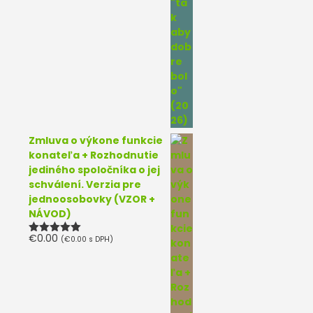
Zmluva o výkone funkcie
konateľa + Rozhodnutie
jediného spoločníka o jej
schválení. Verzia pre
jednoosobovky (VZOR +
NÁVOD)
€
0.00
(
€
0.00
s DPH)
Hodnotenie
5.00
z 5