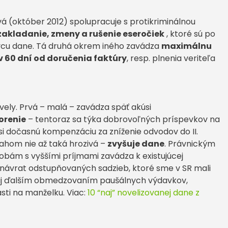
vá (október 2012) spolupracuje s protikriminálnou
zakladanie, zmeny a rušenie eseročiek
, ktoré sú po
u dane. Tá druhá okrem iného zavádza
maximálnu
v 60 dní od doručenia faktúry
, resp. plnenia veriteľa
vely. Prvá – malá – zavádza späť akúsi
orenie
– tentoraz sa týka dobrovoľných príspevkov na
i dočasnú kompenzáciu za zníženie odvodov do II.
zsahom nie až taká hrozivá –
zvyšuje dane
. Právnickým
obám s vyššími príjmami zavádza k existujúcej
 (návrat odstupňovaných sadzieb, ktoré sme v SR mali
 aj ďalším obmedzovaním paušálnych výdavkov,
sti na manželku. Viac:
10 “naj” novelizovanej dane z