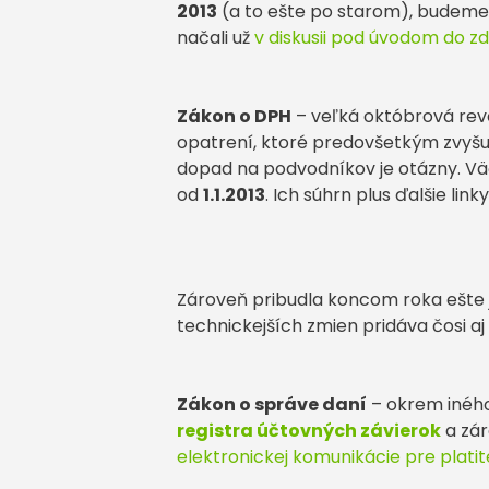
2013
(a to ešte po starom), budeme
načali už
v diskusii pod úvodom do z
Zákon o DPH
– veľká októbrová revo
opatrení, ktoré predovšetkým zvyšu
dopad na podvodníkov je otázny. Vä
od
1.1.2013
. Ich súhrn plus ďalšie link
Zároveň pribudla koncom roka ešte
technickejších zmien pridáva čosi aj
Zákon o správe daní
– okrem iného
registra účtovných závierok
a zár
elektronickej komunikácie pre plati