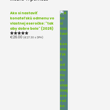
Ako si nastaviť
konateľskú odmenu vo
vlastnej eseročke: "tak
aby dobre bolo" (2026)
€
26.00
(
€
27.30
s DPH)
Hodnotenie
5.00
z 5