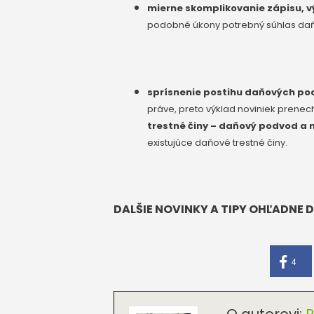
mierne skomplikovanie zápisu, v
podobné úkony potrebný súhlas da
sprísnenie postihu daňových po
práve, preto výklad noviniek prene
trestné činy – daňový podvod a 
existujúce daňové trestné činy.
DALŠIE NOVINKY A TIPY OHĽADNE
4
O autorovi:
P