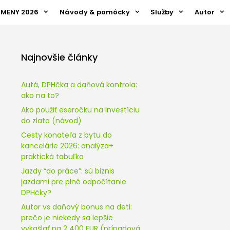
ZMENY 2026
Návody & pomôcky
Služby
Autor
Najnovšie články
Autá, DPHčka a daňová kontrola:
ako na to?
Ako použiť eseročku na investíciu
do zlata (návod)
Cesty konateľa z bytu do
kancelárie 2026: analýza+
praktická tabuľka
Jazdy “do práce”: sú biznis
jazdami pre plné odpočítanie
DPHčky?
Autor vs daňový bonus na deti:
prečo je niekedy sa lepšie
vykašlať na 2 400 EUR (prípadová