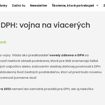
ánky
Začni tu
Newsletter
Školenie, ktoré potrebuješ
DPH: vojna na viacerých
aník
 vojny. Vláda ako predkladateľ
novely zákona o DPH
sa
ziť niektoré oblasti podnikania, ktoré pre štát znamenajú ťažké
ých odpočtov alebo znižovaním vlastnej daňovej povinnosti k DPH.
ždodenný život čestných podnikateľov, ktorí už pred touto novelou
povinnosť pomerne dosť.
ra 2012
nemení len samotné pravidlá pre DPH, ale aj niekoľko