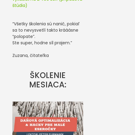
štúdia)
“Všetky školenia sú nanič, pokiaľ
sa to nevysvetlí takto krááásne
“polopate”.
Ste super, hodne síl prajem.”
Zuzana, čitateľka
ŠKOLENIE
MESIACA: