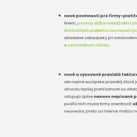
nové povinnosti pre firmy-plati
firiem,
povinný status mesačného pla
štvrťročných platiteľov na mesačnýc
skladanie zábezpeky pri oslobodeno
v
samostatnom článku
.
nové a vynovené pravidlá faktur
ale najmä európske pravidlá, ktoré 
dôvodu lepšej prehľadnosti sa vláda
vstupujú úplne
nanovo napísané p
podľa nich musia firmy orientovať
až
neuviedol, preto sa mierne matúci n