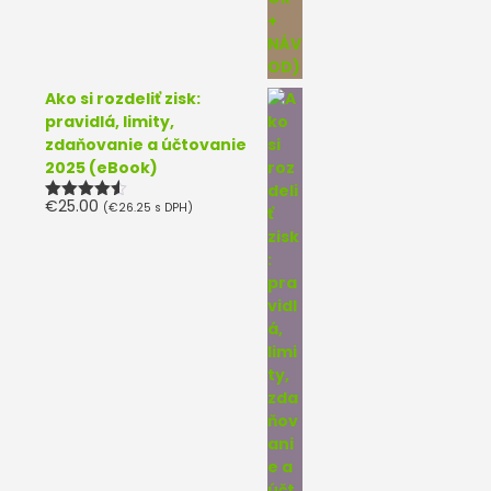
Ako si rozdeliť zisk:
pravidlá, limity,
zdaňovanie a účtovanie
2025 (eBook)
€
25.00
(
€
26.25
s DPH)
Hodnotenie
4.50
z 5