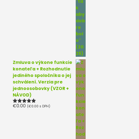
Zmluva o výkone funkcie
konateľa + Rozhodnutie
jediného spoločníka o jej
schválení. Verzia pre
jednoosobovky (VZOR +
NÁVOD)
€
0.00
(
€
0.00
s DPH)
Hodnotenie
5.00
z 5