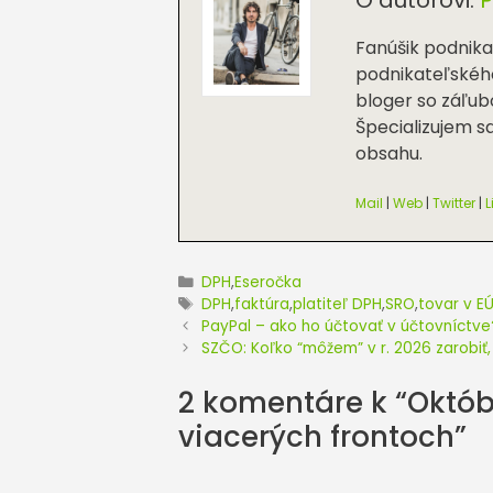
Fanúšik podnik
podnikateľského
bloger so záľub
Špecializujem s
obsahu.
Mail
|
Web
|
Twitter
|
L
Kategórie
DPH
,
Eseročka
Značky
DPH
,
faktúra
,
platiteľ DPH
,
SRO
,
tovar v E
PayPal – ako ho účtovať v účtovníctve
SZČO: Koľko “môžem” v r. 2026 zarobiť
2 komentáre k “Októb
viacerých frontoch”