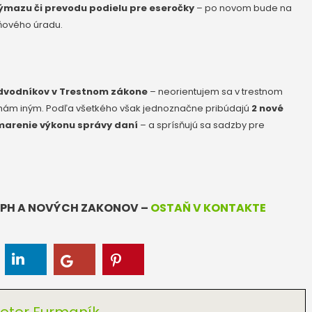
ýmazu či prevodu podielu pre eseročky
– po novom bude na
ňového úradu.
dvodníkov v
Trestnom zákone
– neorientujem sa v trestnom
chám iným. Podľa všetkého však jednoznačne pribúdajú
2 nové
marenie výkonu správy daní
– a sprísňujú sa sadzby pre
 DPH A NOVÝCH ZAKONOV –
OSTAŇ V KONTAKTE
eter Furmaník