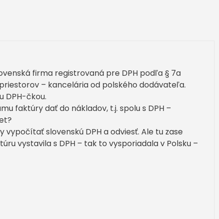
ovenská firma registrovaná pre DPH podľa § 7a
 priestorov – kancelária od polského dodávateľa.
ou DPH-čkou.
mu faktúry dať do nákladov, t.j. spolu s DPH –
et?
 vypočítať slovenskú DPH a odviesť. Ale tu zase
túru vystavila s DPH – tak to vysporiadala v Polsku –