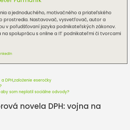
ania a jednoduchého, motivačného a priateľského
 prostredia. Nastavovač, vysvetľovač, autor a
ou v poľudšťovaní jazyka podnikateľských zákonov.
a na spoluprácu s online a IT podnikateľmi či tvorcami
inkedIn
Ú a DPH
,
založenie eseročky
?
, aby som neplatil sociálne odvody?
rová novela DPH: vojna na