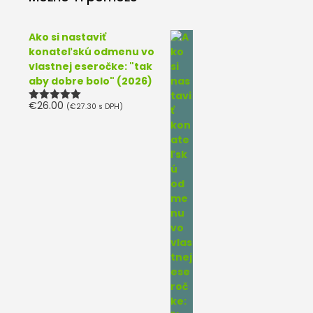
Ako si nastaviť
konateľskú odmenu vo
vlastnej eseročke: "tak
aby dobre bolo" (2026)
€
26.00
(
€
27.30
s DPH)
Hodnotenie
5.00
z 5