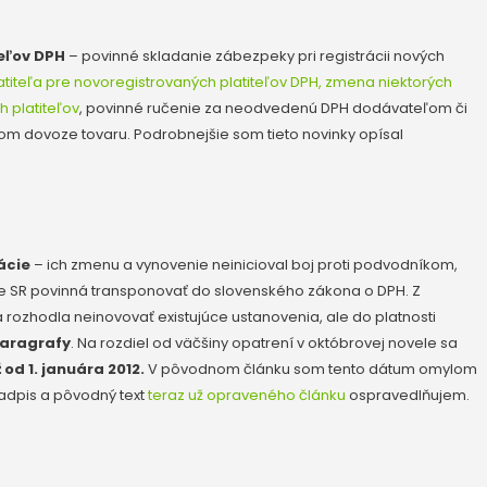
teľov DPH
– povinné skladanie zábezpeky pri registrácii nových
titeľa pre novoregistrovaných platiteľov DPH, zmena niektorých
h platiteľov
, povinné ručenie za neodvedenú DPH dodávateľom či
m dovoze tovaru. Podrobnejšie som tieto novinky opísal
ácie
– ich zmenu a vynovenie neinicioval boj proti podvodníkom,
je SR povinná transponovať do slovenského zákona o DPH. Z
 rozhodla neinovovať existujúce ustanovenia, ale do platnosti
aragrafy
. Na rozdiel od väčšiny opatrení v októbrovej novele sa
 od 1. januára 2012.
V
pôvodnom článku
som tento dátum omylom
adpis a pôvodný text
teraz už opraveného článku
ospravedlňujem.