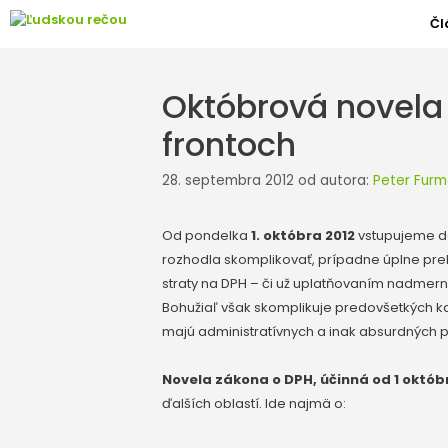
Preskočiť
Čl
na
obsah
Októbrová novela 
frontoch
28. septembra 2012
od autora:
Peter Furm
Od pondelka
1. októbra 2012
vstupujeme do
rozhodla skomplikovať, prípadne úplne preka
straty na DPH – či už uplatňovaním nadmern
Bohužiaľ však skomplikuje predovšetkých ka
majú administratívnych a inak absurdných 
Novela zákona o DPH, účinná od 1 októb
ďalších oblastí. Ide najmä o: