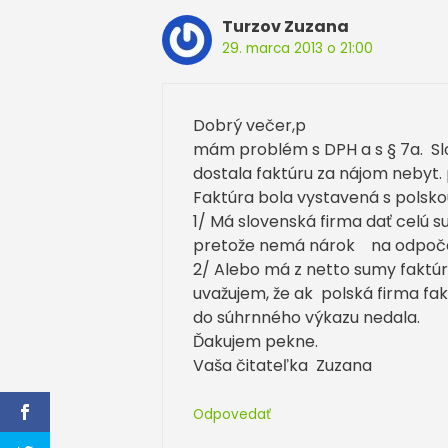
Turzov Zuzana
29. marca 2013 o 21:00
Dobrý večer,p
mám problém s DPH a s § 7a. Sl
dostala faktúru za nájom nebyt.
Faktúra bola vystavená s polsk
1/ Má slovenská firma dať celú su
pretože nemá nárok na odpoč
2/ Alebo má z netto sumy faktúry
uvažujem, že ak polská firma fak
do súhrnného výkazu nedala.
Ďakujem pekne.
Vaša čitateľka Zuzana
Odpovedať