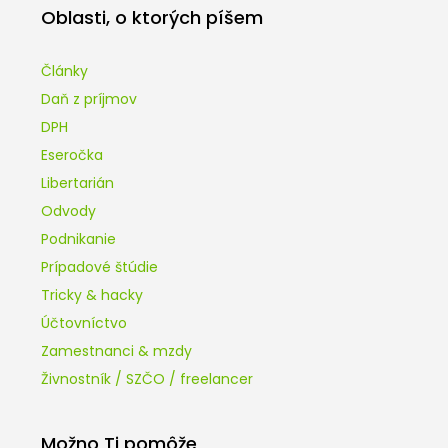
Oblasti, o ktorých píšem
Články
Daň z príjmov
DPH
Eseročka
Libertarián
Odvody
Podnikanie
Prípadové štúdie
Tricky & hacky
Účtovníctvo
Zamestnanci & mzdy
Živnostník / SZČO / freelancer
Možno Ti pomôže