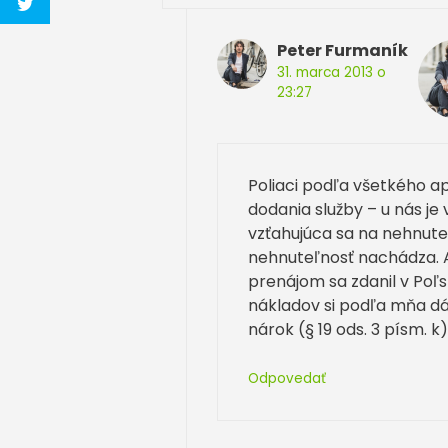
Peter Furmaník
31. marca 2013 o
23:27
Poliaci podľa všetkého ap
dodania služby – u nás je 
vzťahujúca sa na nehnute
nehnuteľnosť nachádza. Ak
prenájom sa zdanil v Poľs
nákladov si podľa mňa d
nárok (§ 19 ods. 3 písm. k
Odpovedať