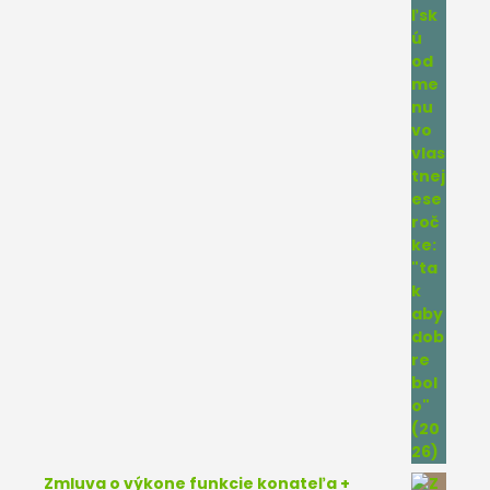
Zmluva o výkone funkcie konateľa +