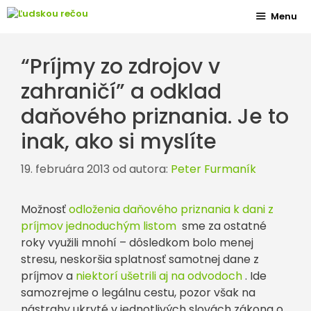
Preskočiť
Menu
na
obsah
“Príjmy zo zdrojov v
zahraničí” a odklad
daňového priznania. Je to
inak, ako si myslíte
19. februára 2013
od autora:
Peter Furmaník
Možnosť
odloženia daňového priznania k dani z
príjmov jednoduchým listom
sme za ostatné
roky využili mnohí – dôsledkom bolo menej
stresu, neskoršia splatnosť samotnej dane z
príjmov a
niektorí ušetrili aj na odvodoch
. Ide
samozrejme o legálnu cestu, pozor však na
nástrahy ukryté v jednotlivých slovách zákona o