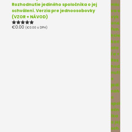
Rozhodnutie jediného spoločníka o jej
schválení. Verzia pre jednoosobovky
(VZOR + NÁVOD)
€
0.00
(
€
0.00
s DPH)
Hodnotenie
5.00
z 5