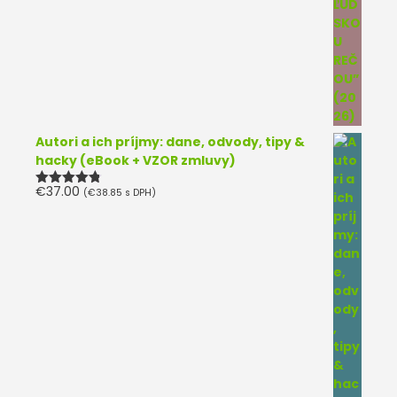
Autori a ich príjmy: dane, odvody, tipy &
hacky (eBook + VZOR zmluvy)
€
37.00
(
€
38.85
s DPH)
Hodnotenie
4.75
z 5