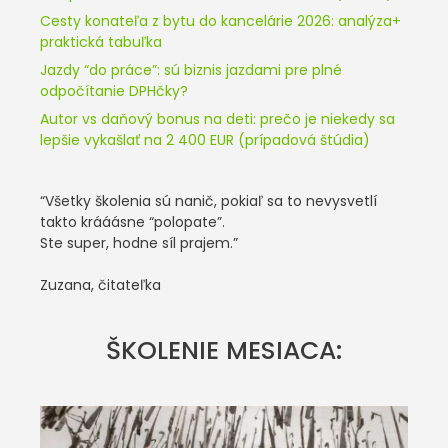
Cesty konateľa z bytu do kancelárie 2026: analýza+
praktická tabuľka
Jazdy “do práce”: sú biznis jazdami pre plné
odpočítanie DPHčky?
Autor vs daňový bonus na deti: prečo je niekedy sa
lepšie vykašlať na 2 400 EUR (prípadová štúdia)
“Všetky školenia sú nanič, pokiaľ sa to nevysvetlí
takto krááásne “polopate”.
Ste super, hodne síl prajem.”
Zuzana, čitateľka
ŠKOLENIE MESIACA: