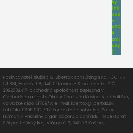
Poskytovateľ služieb IS: Libertax consulting s.r.o., IČO: 44
121 881, Hlavná 108, 040 01 Košice - Staré mesto, DIČ
2022602417; obchodná spoločnosť zapísaná v
Obchodnom registri Okresného súdu Košice, v oddieli Sro,
vo vložke číslo 21769/V; e-mail:
libertax@libertax.sk
;
tel.číslo: 0908 992 787; kontaktná osoba: Ing. Peter
Furmaník; Príslušný orgán dozoru a dohľadu: Inšpektorát
SOI pre Košický kraj, Vrátna č. 3, 043 79 Košice.