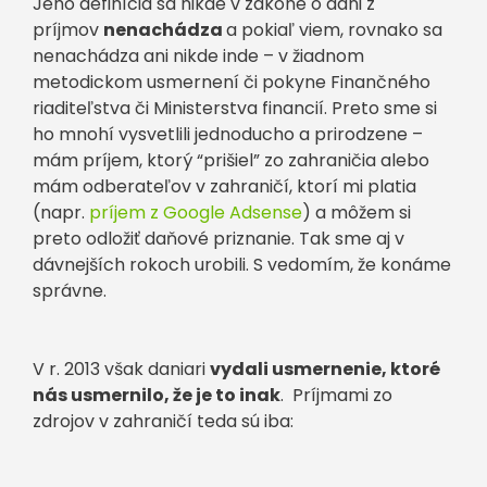
Jeho definícia sa nikde v zákone o dani z
príjmov
nenachádza
a pokiaľ viem, rovnako sa
nenachádza ani nikde inde – v žiadnom
metodickom usmernení či pokyne Finančného
riaditeľstva či Ministerstva financií. Preto sme si
ho mnohí vysvetlili jednoducho a prirodzene –
mám príjem, ktorý “prišiel” zo zahraničia alebo
mám odberateľov v zahraničí, ktorí mi platia
(napr.
príjem z Google Adsense
) a môžem si
preto odložiť daňové priznanie. Tak sme aj v
dávnejších rokoch urobili. S vedomím, že konáme
správne.
V r. 2013 však daniari
vydali usmernenie, ktoré
nás usmernilo, že je to inak
. Príjmami zo
zdrojov v zahraničí teda sú iba: