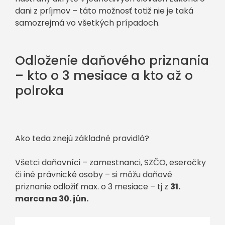
dani z príjmov – táto možnosť totiž nie je taká
samozrejmá vo všetkých prípadoch.
Odloženie daňového priznania
– kto o 3 mesiace a kto až o
polroka
Ako teda znejú základné pravidlá?
Všetci daňovníci – zamestnanci, SZČO, eseročky
či iné právnické osoby – si môžu daňové
priznanie odložiť max. o 3 mesiace – tj z
31.
marca na 30. jún.