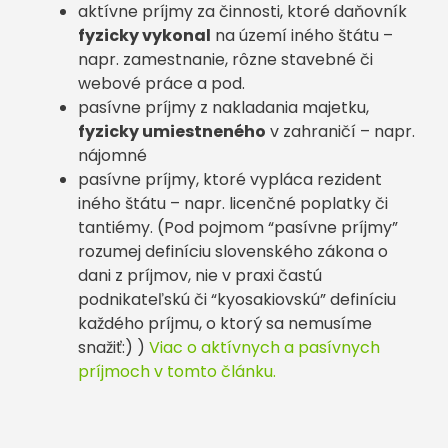
aktívne príjmy za činnosti, ktoré daňovník
fyzicky vykonal
na území iného štátu –
napr. zamestnanie, rôzne stavebné či
webové práce a pod.
pasívne príjmy z nakladania majetku,
fyzicky umiestneného
v zahraničí – napr.
nájomné
pasívne príjmy, ktoré vypláca rezident
iného štátu – napr. licenčné poplatky či
tantiémy. (Pod pojmom “pasívne príjmy”
rozumej definíciu slovenského zákona o
dani z príjmov, nie v praxi častú
podnikateľskú či “kyosakiovskú” definíciu
každého príjmu, o ktorý sa nemusíme
snažiť:) )
Viac o aktívnych a pasívnych
príjmoch v tomto článku.