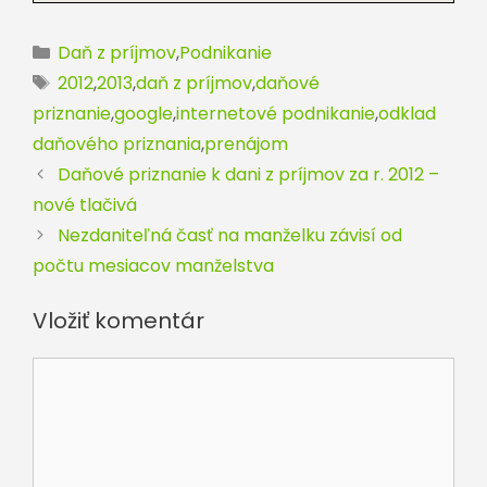
Kategórie
Daň z príjmov
,
Podnikanie
Značky
2012
,
2013
,
daň z príjmov
,
daňové
priznanie
,
google
,
internetové podnikanie
,
odklad
daňového priznania
,
prenájom
Daňové priznanie k dani z príjmov za r. 2012 –
nové tlačivá
Nezdaniteľná časť na manželku závisí od
počtu mesiacov manželstva
Vložiť komentár
Komentár