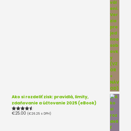
Ako si rozdeliť zisk: pravidlá, limity,
zdaňovanie a účtovanie 2025 (eBook)
€
25.00
(
€
26.25
s DPH)
Hodnotenie
4.50
z 5