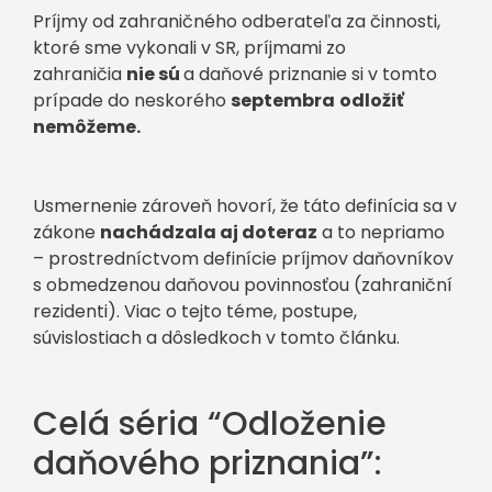
Príjmy od zahraničného odberateľa za činnosti,
ktoré sme vykonali v SR, príjmami zo
zahraničia
nie sú
a daňové priznanie si v tomto
prípade do neskorého
septembra
odložiť
nemôžeme.
Usmernenie zároveň hovorí, že táto definícia sa v
zákone
nachádzala aj doteraz
a to nepriamo
– prostredníctvom definície príjmov daňovníkov
s obmedzenou daňovou povinnosťou (zahraniční
rezidenti). Viac o tejto téme, postupe,
súvislostiach a dôsledkoch v tomto článku.
Celá séria “Odloženie
daňového priznania”: