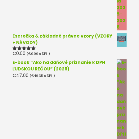
Eseročka & základné právne vzory (VZORY
+ NÁVODY)
€
0.00
(
€
0.00
s DPH)
Hodnotenie
5.00
z 5
E-book “Ako na daňové priznanie k DPH
ĽUDSKOU REČOU” (2026)
€
47.00
(
€
49.35
s DPH)