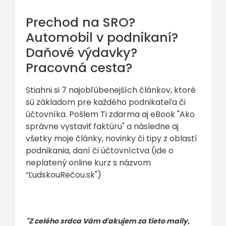
Prechod na SRO?
Automobil v podnikaní?
Daňové výdavky?
Pracovná cesta?
Stiahni si 7 najobľúbenejších článkov, ktoré
sú základom pre každého podnikateľa či
účtovníka. Pošlem Ti zdarma aj eBook "Ako
správne vystaviť faktúru" a následne aj
všetky moje články, novinky či tipy z oblastí
podnikania, daní či účtovníctva (ide o
neplatený online kurz s názvom
“ĽudskouRečou.sk")
"Z celého srdca Vám ďakujem za tieto maily,