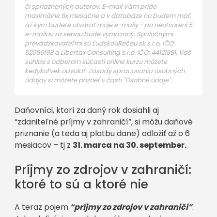
či spriaznených autorov. E-mail Vám príde
maximálne 6x mesačne a v databáze ho budem mať,
až kým budete otvárať moje e-maily - po neotvorení 5
e-mailov za sebou bude vymazaný. Spoločnými
prevádzkovateľmi sú ĽudskouRečou.sk s.r.o, IČO:
52056198 a Libertax Consulting s.r.o. IČO: 44121881. Váš
súhlas s odberom súčastí online kurzu môžete
kedykoľvek odvolať. Zásady spracovania osobných
údajov si môžete pozrieť v časti "Osobné údaje".
Daňovníci, ktorí za daný rok dosiahli aj
“zdaniteľné príjmy v zahraničí”, si môžu daňové
priznanie (a teda aj platbu dane) odložiť až o 6
mesiacov – tj z
31. marca na 30. september.
Príjmy zo zdrojov v zahraničí:
ktoré to sú a ktoré nie
A teraz pojem
“príjmy zo zdrojov v zahraničí”
.