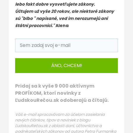
lebo fakt dobre vysvetľujete zákony.
Účtujem už vyše 20 rokov, ale niektoré zákony
sú "blbo " napísané, ved im nerozumejú ani
štátni pracovníci."
Alena
ÁNO, CHCEM!
Pridaj sa k vyše 9 000 aktívnym
PROFÍKOM, ktorí novinky z
ĽudskouRečou.sk odoberajú a čítajú.
Váš e-mail spracovávam za účelom zasielania
nových článkov, tipov a noviniek z blogu
ĽudskouRečou.sk z oblasti daní, účtovníctva a
podnikateľských zákonov od autora Petra Furmaníka