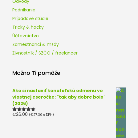
Odvody
Podnikanie
Prípadové štúdie
Tricky & hacky
Účtovníctvo
Zamestnanci & mzdy
Živnostník / SZČO / freelancer
Možno Ti pomôže
Ako si nastaviť konateľskú odmenu vo
vlastnej eseročke: "tak aby dobre bolo"
(2026)
€
26.00
(
€
27.30
s DPH)
Hodnotenie
5.00
z 5