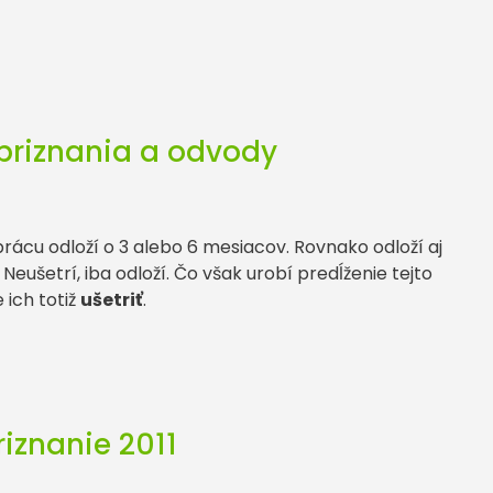
priznania a odvody
ácu odloží o 3 alebo 6 mesiacov. Rovnako odloží aj
eušetrí, iba odloží. Čo však urobí predĺženie tejto
 ich totiž
ušetriť
.
iznanie 2011