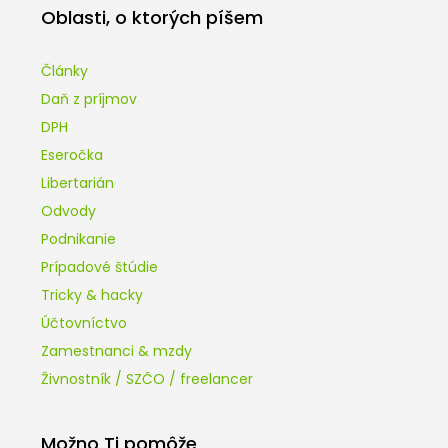
Oblasti, o ktorých píšem
Články
Daň z príjmov
DPH
Eseročka
Libertarián
Odvody
Podnikanie
Prípadové štúdie
Tricky & hacky
Účtovníctvo
Zamestnanci & mzdy
Živnostník / SZČO / freelancer
Možno Ti pomôže