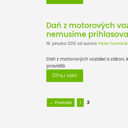
Daň z motorových vozi
nemusíme prihlasova
19. januára 2012
od autora:
Peter Furmaník
Daň z motorových vozidiel a zákon, 
pravidlá:
ČÍTAJ VIAC
Stránka
Stránka
2
←
Predošlá
1