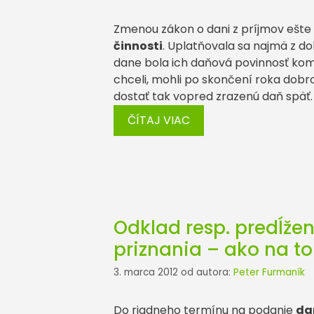
Zmenou zákon o dani z príjmov ešte k
činnosti
. Uplatňovala sa najmä z d
dane bola ich daňová povinnosť kom
chceli, mohli po skončení roka dob
dostať tak vopred zrazenú daň späť.
ČÍTAJ VIAC
Odklad resp. predĺže
priznania – ako na to
3. marca 2012
od autora:
Peter Furmaník
Do riadneho termínu na podanie
daň