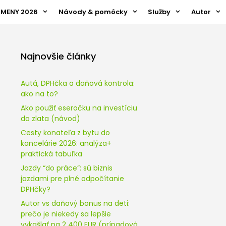
ZMENY 2026
Návody & pomôcky
Služby
Autor
Najnovšie články
Autá, DPHčka a daňová kontrola:
ako na to?
Ako použiť eseročku na investíciu
do zlata (návod)
Cesty konateľa z bytu do
kancelárie 2026: analýza+
praktická tabuľka
Jazdy “do práce”: sú biznis
jazdami pre plné odpočítanie
DPHčky?
Autor vs daňový bonus na deti:
prečo je niekedy sa lepšie
vykašlať na 2 400 EUR (prípadová