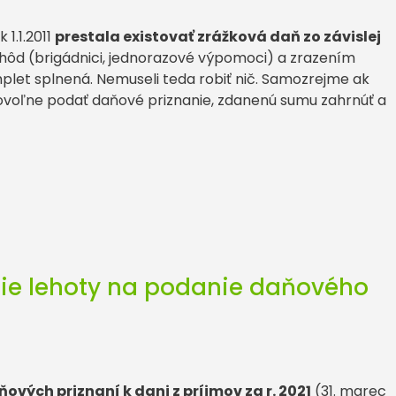
 1.1.2011
prestala existovať zrážková daň zo závislej
ohôd (brigádnici, jednorazové výpomoci) a zrazením
plet splnená. Nemuseli teda robiť nič. Samozrejme ak
rovoľne podať daňové priznanie, zdanenú sumu zahrnúť a
nie lehoty na podanie daňového
ových priznaní k dani z príjmov za r. 2021
(31. marec