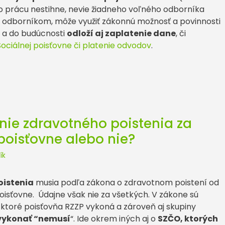
to prácu nestihne, nevie žiadneho voľného odborníka
 odborníkom, môže využiť zákonnú možnosť a povinnosti
s a do budúcnosti
odloží aj zaplatenie dane
, či
 Sociálnej poisťovne či platenie odvodov
.
nie zdravotného poistenia za
poisťovne alebo nie?
ík
oistenia
musia podľa zákona o zdravotnom poistení od
oisťovne. Údajne však nie za všetkých. V zákone sú
ktoré poisťovňa RZZP vykoná a zároveň aj skupiny
ykonať “nemusí
“. Ide okrem iných aj o
SZČO, ktorých