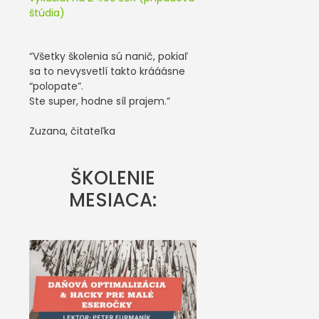
štúdia)
“Všetky školenia sú nanič, pokiaľ
sa to nevysvetlí takto krááásne
“polopate”.
Ste super, hodne síl prajem.”
Zuzana, čitateľka
ŠKOLENIE
MESIACA: