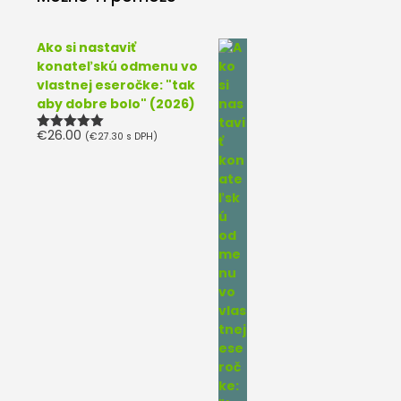
Ako si nastaviť
konateľskú odmenu vo
vlastnej eseročke: "tak
aby dobre bolo" (2026)
€
26.00
(
€
27.30
s DPH)
Hodnotenie
5.00
z 5