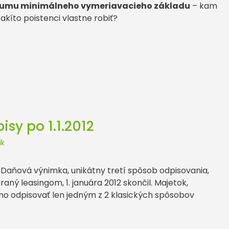
 sumu minimálneho vymeriavacieho základu
– kam
akíto poistenci vlastne robiť?
sy po 1.1.2012
ík
. Daňová výnimka, unikátny tretí spôsob odpisovania,
aný leasingom, 1. januára 2012 skončil. Majetok,
o odpisovať len jedným z 2 klasických spôsobov