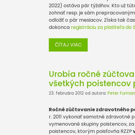
2022) ostáva pár týždňov. Kto už tú
zohnať resp. je sám prepracovaným
odložiť o pár mesiacov. Získa tak ča
dokonca
registráciu za platiteľa do
ČÍTAJ VIAC
Urobia ročné zúčtova
všetkých poistencov 
23. februára 2012
od autora:
Peter Furman
Ročné zúčtovanie zdravotného p
r. 2011 vykonať samotné zdravotné p
vymenované skupiny poistencov, za 
poistencov, ktorým poisťovňa RZZP
v