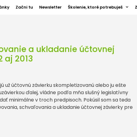
ánky
Začni tu
Newsletter
Školenie, ktoré potrebuješ
ovanie a ukladanie účtovnej
2 aj 2013
ú už účtovnú závierku skompletizovanú alebo ju ešte
 uzávierkou ďalej, vládne podľa mňa slušný legislatívny
dať minimálne v troch predpisoch. Pokúsil som sa teda
ania, schvaľovania a ukladanie účtovnej závierky pre