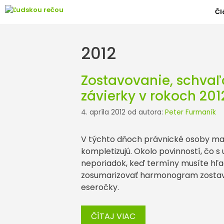
Preskočiť
Čl
na
obsah
2012
Zostavovanie, schvaľ
závierky v rokoch 201
4. apríla 2012
od autora:
Peter Furmaník
V týchto dňoch právnické osoby maj
kompletizujú. Okolo povinností, čo s
neporiadok, keď termíny musíte hľa
zosumarizovať harmonogram zostavov
eseročky.
ČÍTAJ VIAC