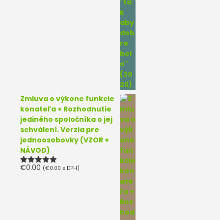
Zmluva o výkone funkcie
konateľa + Rozhodnutie
jediného spoločníka o jej
schválení. Verzia pre
jednoosobovky (VZOR +
NÁVOD)
€
0.00
(
€
0.00
s DPH)
Hodnotenie
5.00
z 5