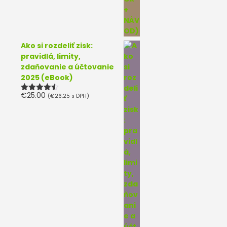
Ako si rozdeliť zisk:
pravidlá, limity,
zdaňovanie a účtovanie
2025 (eBook)
€
25.00
(
€
26.25
s DPH)
Hodnotenie
4.50
z 5