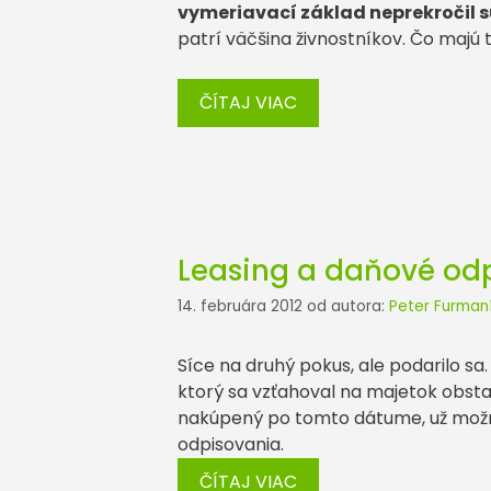
vymeriavací základ neprekročil
patrí väčšina živnostníkov. Čo majú t
ČÍTAJ VIAC
Leasing a daňové odpi
14. februára 2012
od autora:
Peter Furman
Síce na druhý pokus, ale podarilo sa
ktorý sa vzťahoval na majetok obstar
nakúpený po tomto dátume, už možn
odpisovania.
ČÍTAJ VIAC