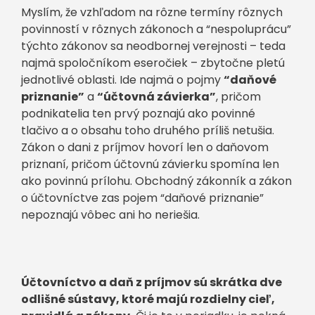
Myslím, že vzhľadom na rôzne termíny rôznych
povinností v rôznych zákonoch a “nespoluprácu”
týchto zákonov sa neodbornej verejnosti – teda
najmä spoločníkom eseročiek – zbytočne pletú
jednotlivé oblasti. Ide najmä o pojmy
“daňové
priznanie”
a
“účtovná závierka”
, pričom
podnikatelia ten prvý poznajú ako povinné
tlačivo a o obsahu toho druhého príliš netušia.
Zákon o dani z príjmov hovorí len o daňovom
priznaní, pričom účtovnú závierku spomína len
ako povinnú prílohu. Obchodný zákonník a zákon
o účtovníctve zas pojem “daňové priznanie”
nepoznajú vôbec ani ho neriešia.
Účtovníctvo a daň z príjmov sú skrátka dve
odlišné sústavy, ktoré majú rozdielny cieľ,