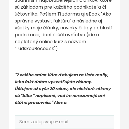
Stiahni si 7 najobľúbenejších článkov, ktoré
sú základom pre každého podnikateľa či
účtovníka. Pošlem Ti zdarma aj eBook "Ako
správne vystaviť faktúru" a následne aj
všetky moje články, novinky či tipy z oblastí
podnikania, daní či účtovníctva (ide o
neplatený online kurz s názvom
“ĽudskouRečou.sk")
"Z celého srdca Vám ďakujem za tieto maily,
lebo fakt dobre vysvetľujete zákony.
Účtujem už vyše 20 rokov, ale niektoré zákony
sú "blbo " napísané, ved im nerozumejú ani
štátni pracovníci."
Alena