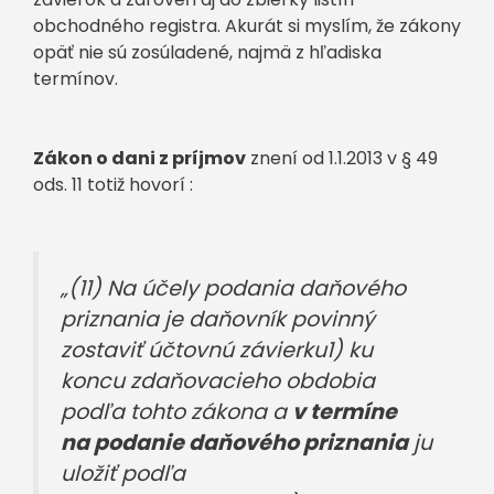
obchodného registra. Akurát si myslím, že zákony
opäť nie sú zosúladené, najmä z hľadiska
termínov.
Zákon o dani z príjmov
znení od 1.1.2013 v § 49
ods. 11 totiž hovorí :
„(11) Na účely podania daňového
priznania je daňovník povinný
zostaviť účtovnú závierku1) ku
koncu zdaňovacieho obdobia
podľa tohto zákona a
v termíne
na podanie daňového priznania
ju
uložiť podľa