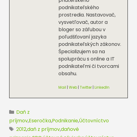
priateľského
podnikateľského
prostredia. Nastavovač,
vysvetľovač, autor a
bloger so záľubou v
poľudšťovaní jazyka
podnikateľských zákonov.
Špecializujem sa na
spoluprácu s online a IT
podnikateľmi či tvorcami
obsahu.
Mail
|
Web
|
Twitter
|
LinkedIn
Kategórie
Daň z
príjmov
,
Eseročka
,
Podnikanie
,
Účtovníctvo
Značky
2012
,
daň z príjmov
,
daňové