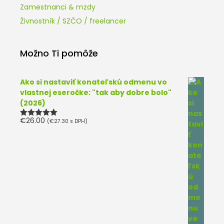
Zamestnanci & mzdy
Živnostník / SZČO / freelancer
Možno Ti pomôže
Ako si nastaviť konateľskú odmenu vo
vlastnej eseročke: "tak aby dobre bolo"
(2026)
€
26.00
(
€
27.30
s DPH)
Hodnotenie
5.00
z 5