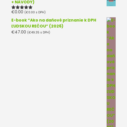
+ NÁVODY)
€
0.00
(
€
0.00
s DPH)
Hodnotenie
5.00
z 5
E-book “Ako na daňové priznanie k DPH
ĽUDSKOU REČOU” (2026)
€
47.00
(
€
49.35
s DPH)