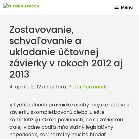
Preskočiť
Menu
na
obsah
Zostavovanie,
schvaľovanie a
ukladanie účtovnej
závierky v rokoch 2012 aj
2013
4. apríla 2012
od autora:
Peter Furmaník
V týchto dňoch právnické osoby majú už účtovnú
závierku skompletizovanú alebo ju ešte
kompletizujú. Okolo povinností, čo s uzávierkou
ďalej, vládne podľa mňa slušný legislatívny
neporiadok, keď termíny musíte hľadať