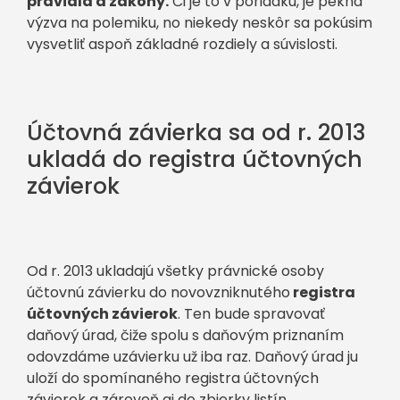
pravidlá a zákony.
Či je to v poriadku, je pekná
výzva na polemiku, no niekedy neskôr sa pokúsim
vysvetliť aspoň základné rozdiely a súvislosti.
Účtovná závierka sa od r. 2013
ukladá do registra účtovných
závierok
Od r. 2013 ukladajú všetky právnické osoby
účtovnú závierku do novovzniknutého
registra
účtovných závierok
. Ten bude spravovať
daňový úrad, čiže spolu s daňovým priznaním
odovzdáme uzávierku už iba raz. Daňový úrad ju
uloží do spomínaného registra účtovných
závierok a zároveň aj do zbierky listín