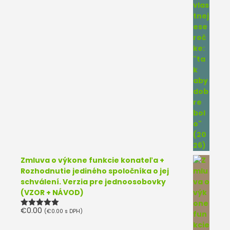
Zmluva o výkone funkcie konateľa +
Rozhodnutie jediného spoločníka o jej
schválení. Verzia pre jednoosobovky
(VZOR + NÁVOD)
€
0.00
(
€
0.00
s DPH)
Hodnotenie
5.00
z 5