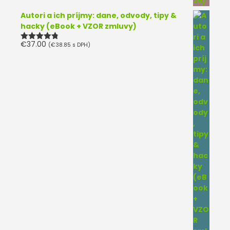
Autori a ich príjmy: dane, odvody, tipy &
hacky (eBook + VZOR zmluvy)
€
37.00
(
€
38.85
s DPH)
Hodnotenie
4.75
z 5