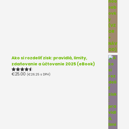
Ako si rozdeliť zisk: pravidlá, limity,
zdaňovanie a účtovanie 2025 (eBook)
€
25.00
(
€
26.25
s DPH)
Hodnotenie
4.50
z 5