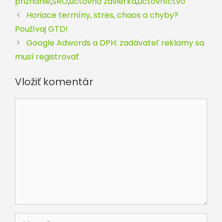
priznanie
,
SRO
,
účtovná závierka
,
účtovníctvo
Horiace termíny, stres, chaos a chyby?
Používaj GTD!
Google Adwords a DPH: zadávateľ reklamy sa
musí registrovať
Vložiť komentár
Komentár
Meno