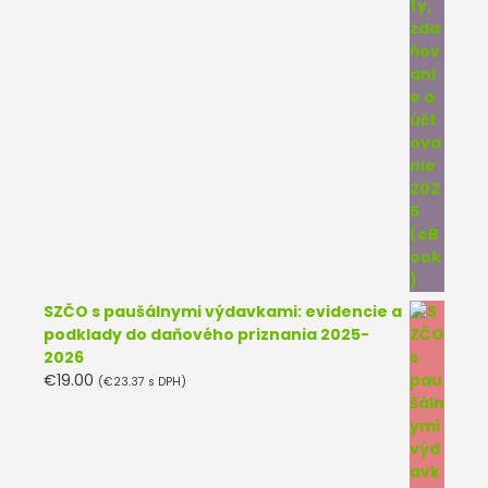
SZČO s paušálnymi výdavkami: evidencie a
podklady do daňového priznania 2025-
2026
€
19.00
(
€
23.37
s DPH)