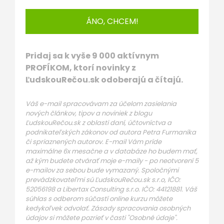
ÁNO, CHCEM!
Pridaj sa k vyše 9 000 aktívnym
PROFÍKOM, ktorí novinky z
ĽudskouRečou.sk odoberajú a čítajú.
Váš e-mail spracovávam za účelom zasielania
nových článkov, tipov a noviniek z blogu
ĽudskouRečou.sk z oblasti daní, účtovníctva a
podnikateľských zákonov od autora Petra Furmaníka
či spriaznených autorov. E-mail Vám príde
maximálne 6x mesačne a v databáze ho budem mať,
až kým budete otvárať moje e-maily - po neotvorení 5
e-mailov za sebou bude vymazaný. Spoločnými
prevádzkovateľmi sú ĽudskouRečou.sk s.r.o, IČO:
52056198 a Libertax Consulting s.r.o. IČO: 44121881. Váš
súhlas s odberom súčastí online kurzu môžete
kedykoľvek odvolať. Zásady spracovania osobných
údajov si môžete pozrieť v časti "Osobné údaje".