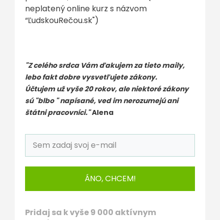
neplatený online kurz s názvom
“ĽudskouRečou.sk")
"Z celého srdca Vám ďakujem za tieto maily,
lebo fakt dobre vysvetľujete zákony.
Účtujem už vyše 20 rokov, ale niektoré zákony
sú "blbo " napísané, ved im nerozumejú ani
štátni pracovníci."
Alena
ÁNO, CHCEM!
Pridaj sa k vyše 9 000 aktívnym