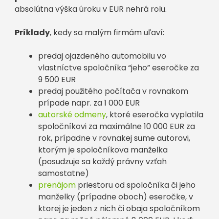
absolútna výška úroku v EUR nehrá rolu.
Príklady
, kedy sa malým firmám uľaví:
predaj ojazdeného automobilu vo
vlastníctve spoločníka “jeho” eseročke za
9 500 EUR
predaj použitého počítača v rovnakom
prípade napr. za 1 000 EUR
autorské odmeny
, ktoré eseročka vyplatila
spoločníkovi za maximálne 10 000 EUR za
rok, prípadne v rovnakej sume autorovi,
ktorým je spoločníkova manželka
(posudzuje sa každý právny vzťah
samostatne)
prenájom
priestoru od spoločníka či jeho
manželky (prípadne oboch) eseročke, v
ktorej je jeden z nich či obaja spoločníkom