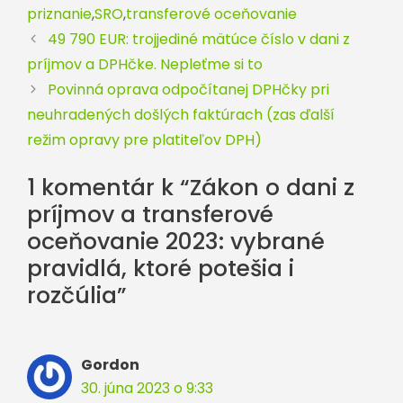
priznanie
,
SRO
,
transferové oceňovanie
49 790 EUR: trojjediné mätúce číslo v dani z
príjmov a DPHčke. Nepleťme si to
Povinná oprava odpočítanej DPHčky pri
neuhradených došlých faktúrach (zas ďalší
režim opravy pre platiteľov DPH)
1 komentár k “Zákon o dani z
príjmov a transferové
oceňovanie 2023: vybrané
pravidlá, ktoré potešia i
rozčúlia”
Gordon
30. júna 2023 o 9:33