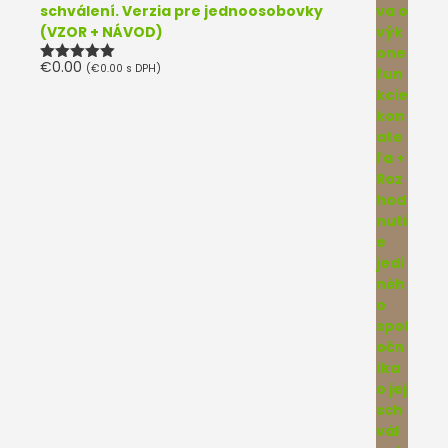
schválení. Verzia pre jednoosobovky
(VZOR + NÁVOD)
€
0.00
(
€
0.00
s DPH)
Hodnotenie
5.00
z 5