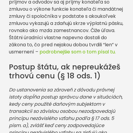
príjmov a odvodov sa aj príjmy konateľa so
zmluvou o výkone funkcie konateľa či mandátnej
zmluvy či spoločníka v podstate s akoukoľvek
zmluvou vykazujú a zdaňujú skrze výplatnú pásku,
rovnako ako mzda zamestnancov. Čiže úľava.
Štátni úradníci vlastne napevno dostali do
zákona to, čo pred nejakou dobou tvrdili “len” v
usmernení –
podrobnejšie som o tom písal tu.
Postup štátu, ak nepreukážeš
trhovú cenu (§ 18 ods. 1)
Do ustanovenia sa zároveň z dôvodu právnej
istoty dopĺňa postup správcu dane v situáciách,
kedy ceny použité daňovým subjektom v
transakcii so závislou osobou nezodpovedajú
princípu nezávislého vzťahu podľa § 17 ods. 5
písm. a), zvlášť keď ceny zodpovedajúce
princípu nezávislého vzťahu sa zisťujú ako