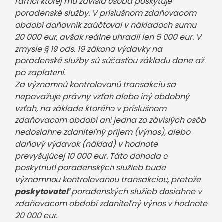
rámci ktorej mu závislá osoba poskytuje
poradenské služby. V príslušnom zdaňovacom
období daňovník zaúčtoval v nákladoch sumu
20 000 eur, avšak reálne uhradil len 5 000 eur. V
zmysle § 19 ods. 19 zákona výdavky na
poradenské služby sú súčasťou základu dane až
po zaplatení.
Za významnú kontrolovanú transakciu sa
nepovažuje právny vzťah alebo iný obdobný
vzťah, na základe ktorého v príslušnom
zdaňovacom období ani jedna zo závislých osôb
nedosiahne zdaniteľný príjem (výnos), alebo
daňový výdavok (náklad) v hodnote
prevyšujúcej 10 000 eur. Táto dohoda o
poskytnutí poradenských služieb bude
významnou kontrolovanou transakciou, pretože
poskytovateľ
poradenských služieb dosiahne v
zdaňovacom období zdaniteľný výnos v hodnote
20 000 eur.