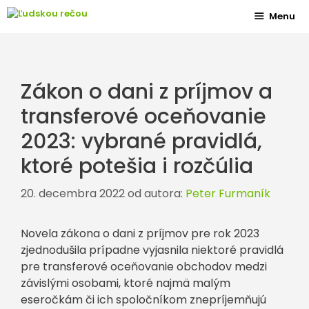
Preskočiť
Menu
na
obsah
Zákon o dani z príjmov a
transferové oceňovanie
2023: vybrané pravidlá,
ktoré potešia i rozčúlia
20. decembra 2022
od autora:
Peter Furmaník
Novela zákona o dani z príjmov pre rok 2023
zjednodušila prípadne vyjasnila niektoré pravidlá
pre transferové oceňovanie obchodov medzi
závislými osobami, ktoré najmä malým
eseročkám či ich spoločníkom znepríjemňujú