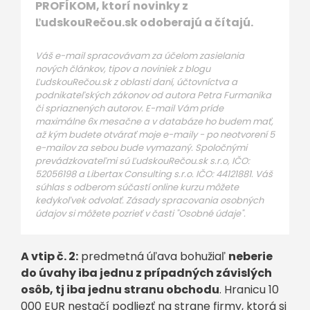
PROFÍKOM, ktorí novinky z
ĽudskouRečou.sk odoberajú a čítajú.
Váš e-mail spracovávam za účelom zasielania
nových článkov, tipov a noviniek z blogu
ĽudskouRečou.sk z oblasti daní, účtovníctva a
podnikateľských zákonov od autora Petra Furmaníka
či spriaznených autorov. E-mail Vám príde
maximálne 6x mesačne a v databáze ho budem mať,
až kým budete otvárať moje e-maily - po neotvorení 5
e-mailov za sebou bude vymazaný. Spoločnými
prevádzkovateľmi sú ĽudskouRečou.sk s.r.o, IČO:
52056198 a Libertax Consulting s.r.o. IČO: 44121881. Váš
súhlas s odberom súčastí online kurzu môžete
kedykoľvek odvolať. Zásady spracovania osobných
údajov si môžete pozrieť v časti "Osobné údaje".
A vtip č. 2:
predmetná úľava bohužiaľ
neberie
do úvahy iba jednu z prípadných závislých
osôb, tj iba jednu stranu obchodu
. Hranicu 10
000 EUR nestačí podliezť na strane firmy, ktorá si