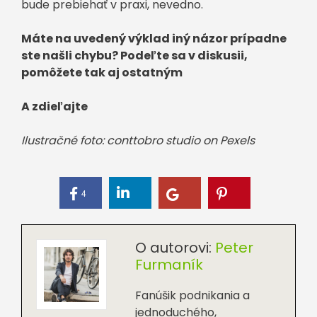
bude prebiehať v praxi, nevedno.
Máte na uvedený výklad iný názor prípadne
ste našli chybu? Podeľte sa v diskusii,
pomôžete tak aj ostatným
A zdieľajte
Ilustračné foto: conttobro studio on Pexels
4
O autorovi:
Peter
Furmaník
Fanúšik podnikania a
jednoduchého,