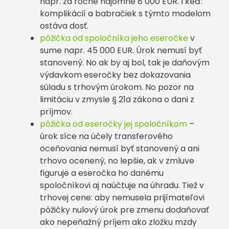
napr. za ročné nájomné 8 000 EUR. I keď:
komplikácií a babračiek s týmto modelom
ostáva dosť.
pôžička od spoločníka jeho eseročke
v
sume napr. 45 000 EUR. Úrok nemusí byť
stanovený. No ak by aj bol, tak je daňovým
výdavkom eseročky bez dokazovania
súladu s trhovým úrokom. No pozor na
limitáciu v zmysle § 21a zákona o dani z
príjmov.
pôžička od eseročky jej spoločníkom
–
úrok síce na účely transferového
oceňovania nemusí byť stanovený a ani
trhovo ocenený, no lepšie, ak v zmluve
figuruje a eseročka ho danému
spoločníkovi aj naúčtuje na úhradu. Tiež v
trhovej cene: aby nemusela prijímateľovi
pôžičky nulový úrok pre zmenu dodaňovať
ako nepeňažný príjem ako zložku mzdy