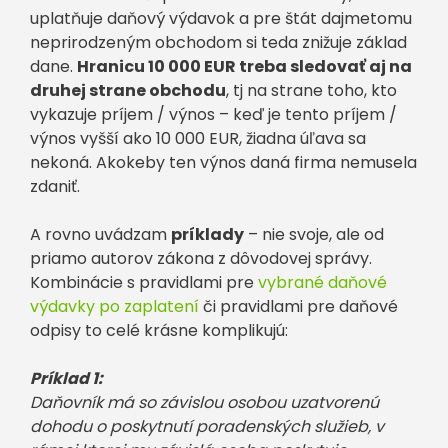
uplatňuje daňový výdavok a pre štát dajmetomu
neprirodzeným obchodom si teda znižuje základ
dane.
Hranicu 10 000 EUR treba sledovať aj na
druhej strane obchodu
, tj na strane toho, kto
vykazuje príjem / výnos – keď je tento príjem /
výnos vyšší ako 10 000 EUR, žiadna úľava sa
nekoná. Akokeby ten výnos daná firma nemusela
zdaniť.
A rovno uvádzam
príklady
– nie svoje, ale od
priamo autorov zákona z dôvodovej správy.
Kombinácie s pravidlami pre
vybrané daňové
výdavky po zaplatení
či pravidlami pre daňové
odpisy to celé krásne komplikujú:
Príklad 1:
Daňovník má so závislou osobou uzatvorenú
dohodu o poskytnutí poradenských služieb, v