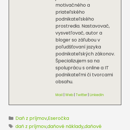
motivačného a
priateľského
podnikateľského
prostredia. Nastavovač,
vysvetľovač, autor a
bloger so záľubou v
poľudšťovaní jazyka
podnikateľských zákonov.
Špecializujem sa na
spoluprácu s online a IT
podnikateľmi či tvorcami
obsahu.
Mail
|
Web
|
Twitter
|
LinkedIn
Kategórie
Daň z príjmov
,
Eseročka
Značky
daň z príjmov
,
daňové náklady
,
daňové