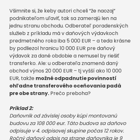
Všimnite si, že keby autori chceli “že naozaj”
podnikateľom uľaviť, tak sa zamerajú len na
jednu stranu obchodu. Odberateľ poradenských
služieb z príkladu má v daňových výdavkoch
predmetného roka iba 5 000 EUR – a teda krásne
by podliezol hranicu 10 000 EUR pre daňový
výdavok za dané obdobie a nemusel by riešiť
transferko. Ale: u odberateľa znamená daný
obchod výnos 20 000 EUR – tj vyšší ako 10 000
EUR, takže
možné odpadnutie povinností
ohľadne transferového oceňovania padá
pre obe strany.
Prečo preboha?
Príklad 2:
Daňovník od závislej osoby kúpi montovanú
budovu za 108 000 eur. Táto budova sa daňovo
odpisuje v 4. odpisovej skupine počas 12 rokov.
Ročný daňový odpis na strane daňovníka je 9