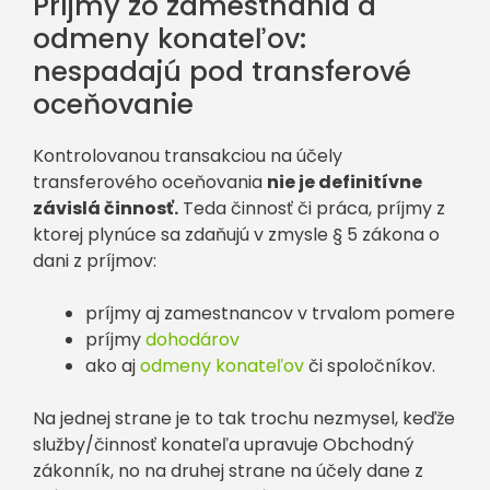
Príjmy zo zamestnania a
odmeny konateľov:
nespadajú pod transferové
oceňovanie
Kontrolovanou transakciou na účely
transferového oceňovania
nie je definitívne
závislá činnosť.
Teda činnosť či práca, príjmy z
ktorej plynúce sa zdaňujú v zmysle § 5 zákona o
dani z príjmov:
príjmy aj zamestnancov v trvalom pomere
príjmy
dohodárov
ako aj
odmeny konateľov
či spoločníkov.
Na jednej strane je to tak trochu nezmysel, keďže
služby/činnosť konateľa upravuje Obchodný
zákonník, no na druhej strane na účely dane z