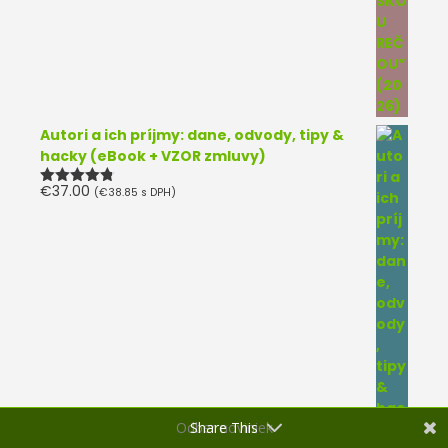
Autori a ich príjmy: dane, odvody, tipy &
hacky (eBook + VZOR zmluvy)
€
37.00
(
€
38.85
s DPH)
Hodnotenie
4.75
z 5
Odber noviniek
Share This