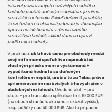
interval pozorovaných nezávislých hodnôt a
hodnota použitá daňovým subjektom je mimo
nezávislého intervalu. Pokiaľ daňovník preukáže,
že vzhľadom na okolnosti prípadu je vhodnejšia
úprava na inú hodnotu v rámci rozpätia
nezávislých hodnôt, základ dane sa upraví
podľa tejto hodnoty.
V preklade:
ak trhovú cenu pre obchody medzi
svojimi firmami spoľahlivo nepreukážeš
vlastným prieskumom a vyskúmaná +
vypočítaná hodnota sa daňovým
kontrolórom nepáči, urobia to za Teba: práve
spriemerovaním nezávislých trhových cien v
obdobných vzťahoch.
Uvedené platí – pre
istotu – pre transakcie spĺňajúce limit 10 000 EUR
(na oboch stranách, ako sme si ukázali vyššie),
resp. pôžičky nad 50 000 EUR. Ako to prípadne