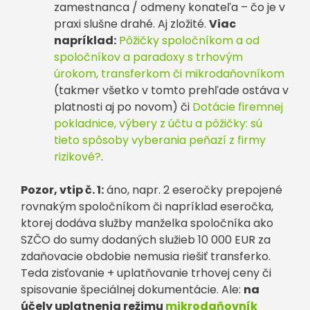
zamestnanca / odmeny konateľa – čo je v
praxi slušne drahé. Aj zložité.
Viac
napríklad:
Pôžičky spoločníkom a od
spoločníkov a paradoxy s trhovým
úrokom, transferkom či mikrodaňovníkom
(takmer všetko v tomto prehľade ostáva v
platnosti aj po novom) či
Dotácie firemnej
pokladnice, výbery z účtu a pôžičky: sú
tieto spôsoby vyberania peňazí z firmy
rizikové?
.
Pozor, vtip č. 1:
áno, napr. 2 eseročky prepojené
rovnakým spoločníkom či napríklad eseročka,
ktorej dodáva služby manželka spoločníka ako
SZČO do sumy dodaných služieb 10 000 EUR za
zdaňovacie obdobie nemusia riešiť transferko.
Teda zisťovanie + uplatňovanie trhovej ceny či
spisovanie špeciálnej dokumentácie. Ale:
na
účely uplatnenia režimu
mikrodaňovník