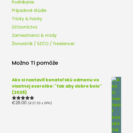
Podnikanie
Prípadové štúdie
Tricky & hacky
Účtovníctvo
Zamestnanci & mzdy
Živnostník / SZČO / freelancer
Možno Ti pomôže
Ako si nastaviť konateľskú odmenu vo
vlastnej eseročke: "tak aby dobre bolo"
(2026)
€
26.00
(
€
27.30
s DPH)
Hodnotenie
5.00
z 5