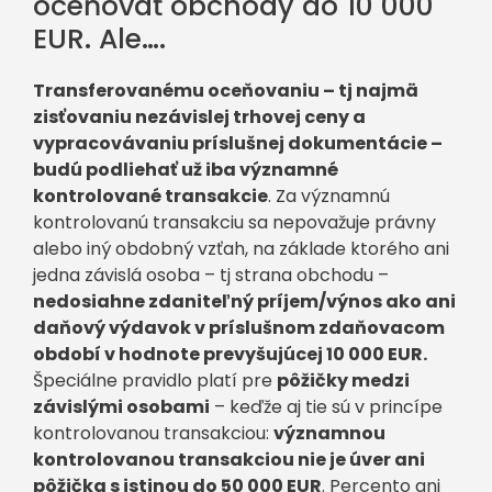
oceňovať obchody do 10 000
EUR. Ale….
Transferovanému oceňovaniu – tj najmä
zisťovaniu nezávislej trhovej ceny a
vypracovávaniu príslušnej dokumentácie –
budú podliehať už iba významné
kontrolované transakcie
. Za významnú
kontrolovanú transakciu sa nepovažuje právny
alebo iný obdobný vzťah, na základe ktorého ani
jedna závislá osoba – tj strana obchodu –
nedosiahne zdaniteľný príjem/výnos ako ani
daňový výdavok v príslušnom zdaňovacom
období v hodnote prevyšujúcej 10 000 EUR.
Špeciálne pravidlo platí pre
pôžičky medzi
závislými osobami
– keďže aj tie sú v princípe
kontrolovanou transakciou:
významnou
kontrolovanou transakciou nie je úver ani
pôžička s istinou do 50 000 EUR
. Percento ani