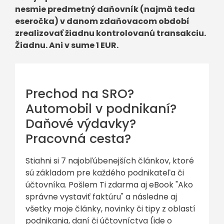
nesmie predmetný daňovník (najmä teda
eseročka) v danom zdaňovacom období
zrealizovať žiadnu kontrolovanú transakciu.
Žiadnu. Ani v sume 1 EUR.
Prechod na SRO?
Automobil v podnikaní?
Daňové výdavky?
Pracovná cesta?
Stiahni si 7 najobľúbenejších článkov, ktoré
sú základom pre každého podnikateľa či
účtovníka. Pošlem Ti zdarma aj eBook "Ako
správne vystaviť faktúru" a následne aj
všetky moje články, novinky či tipy z oblastí
podnikania, daní či účtovníctva (ide o