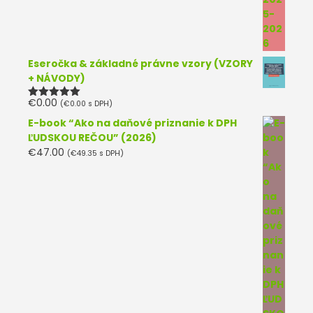
Eseročka & základné právne vzory (VZORY
+ NÁVODY)
€
0.00
(
€
0.00
s DPH)
Hodnotenie
5.00
z 5
E-book “Ako na daňové priznanie k DPH
ĽUDSKOU REČOU” (2026)
€
47.00
(
€
49.35
s DPH)