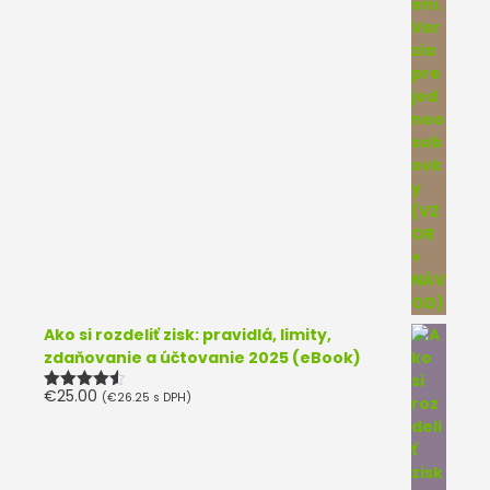
Ako si rozdeliť zisk: pravidlá, limity,
zdaňovanie a účtovanie 2025 (eBook)
€
25.00
(
€
26.25
s DPH)
Hodnotenie
4.50
z 5