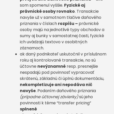
som spomenul vyššie.
Fyzické aj
právnické osoby rovnako
. Transakcie
navyše už v samotnom tlačive daňového
priznania v číslach
rozpíšu –
právnické
osoby majú na jednotlivé typy obchodov a
sumy aj bunky v samostatnej časti, fyzické
ich uvádzajú textovo v osobitných
záznamoch.
ak daný podnikateľ uskutočnil v príslušnom
roku aj kontrolované transakcie, no sú
účtovne
nevýznamné
resp. presnejšie
nespadajú pod povinnosť vypracovať
skrátenú, základnú či úplnú dokumentáciu,
nekompletizuje ani nepodáva nič
navyše
. Podaním daňového priznania
(prípadne účtovnej závierky)
sú jeho
povinnosti k téme “transfer pricing”
splnené