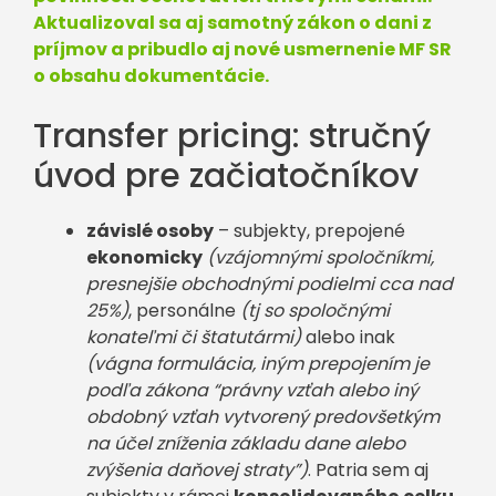
Aktualizoval sa aj samotný zákon o dani z
príjmov a pribudlo aj nové usmernenie MF SR
o obsahu dokumentácie.
Transfer pricing: stručný
úvod pre začiatočníkov
závislé osoby
– subjekty, prepojené
ekonomicky
(vzájomnými spoločníkmi,
presnejšie obchodnými podielmi cca nad
25%)
, personálne
(tj so spoločnými
konateľmi či štatutármi)
alebo inak
(vágna formulácia, iným prepojením je
podľa zákona “právny vzťah alebo iný
obdobný vzťah vytvorený predovšetkým
na účel zníženia základu dane alebo
zvýšenia daňovej straty”)
. Patria sem aj