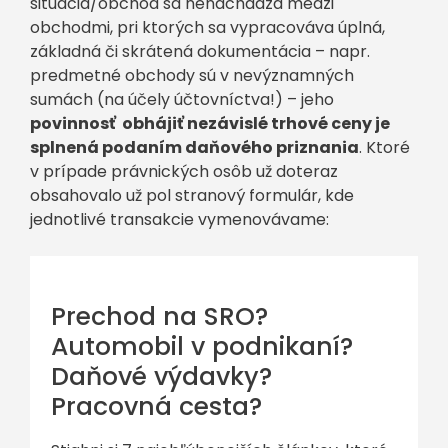
situácia/obchod sa nenachádza medzi
obchodmi, pri ktorých sa vypracováva úplná,
základná či skrátená dokumentácia – napr.
predmetné obchody sú v nevýznamných
sumách (na účely účtovníctva!) – jeho
povinnosť obhájiť nezávislé trhové ceny je
splnená podaním daňového priznania
. Ktoré
v prípade právnických osôb už doteraz
obsahovalo už pol stranový formulár, kde
jednotlivé transakcie vymenovávame:
Prechod na SRO?
Automobil v podnikaní?
Daňové výdavky?
Pracovná cesta?