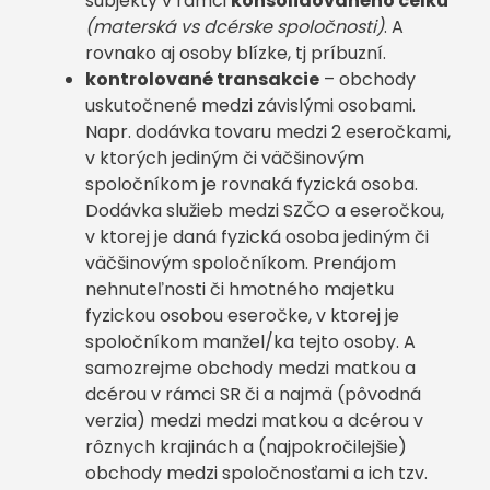
subjekty v rámci
konsolidovaného celku
(materská vs dcérske spoločnosti)
. A
rovnako aj osoby blízke, tj príbuzní.
kontrolované transakcie
– obchody
uskutočnené medzi závislými osobami.
Napr. dodávka tovaru medzi 2 eseročkami,
v ktorých jediným či väčšinovým
spoločníkom je rovnaká fyzická osoba.
Dodávka služieb medzi SZČO a eseročkou,
v ktorej je daná fyzická osoba jediným či
väčšinovým spoločníkom. Prenájom
nehnuteľnosti či hmotného majetku
fyzickou osobou eseročke, v ktorej je
spoločníkom manžel/ka tejto osoby. A
samozrejme obchody medzi matkou a
dcérou v rámci SR či a najmä (pôvodná
verzia) medzi medzi matkou a dcérou v
rôznych krajinách a (najpokročilejšie)
obchody medzi spoločnosťami a ich tzv.