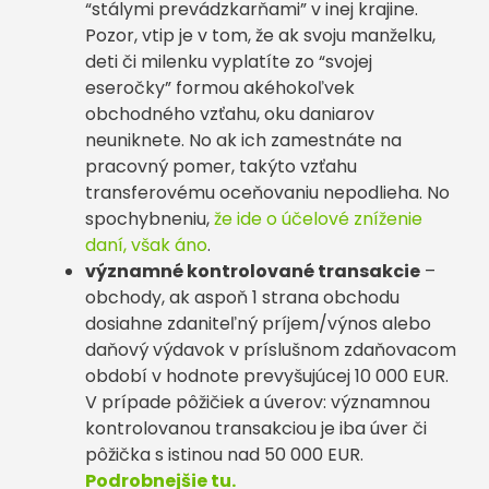
“stálymi prevádzkarňami” v inej krajine.
Pozor, vtip je v tom, že ak svoju manželku,
deti či milenku vyplatíte zo “svojej
eseročky” formou akéhokoľvek
obchodného vzťahu, oku daniarov
neuniknete. No ak ich zamestnáte na
pracovný pomer, takýto vzťahu
transferovému oceňovaniu nepodlieha. No
spochybneniu,
že ide o účelové zníženie
daní, však áno
.
významné kontrolované transakcie
–
obchody, ak aspoň 1 strana obchodu
dosiahne zdaniteľný príjem/výnos alebo
daňový výdavok v príslušnom zdaňovacom
období v hodnote prevyšujúcej 10 000 EUR.
V prípade pôžičiek a úverov: významnou
kontrolovanou transakciou je iba úver či
pôžička s istinou nad 50 000 EUR.
Podrobnejšie tu.