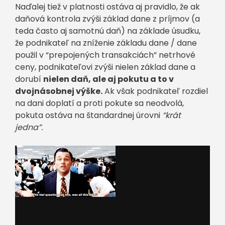
Naďalej tiež v platnosti ostáva aj pravidlo, že ak
daňová kontrola zvýši základ dane z príjmov (a
teda často aj samotnú daň) na základe úsudku,
že podnikateľ na zníženie základu dane / dane
použil v “prepojených transakciách” netrhové
ceny, podnikateľovi zvýši nielen základ dane a
dorubí
nielen daň, ale aj pokutu a to v
dvojnásobnej výške.
Ak však podnikateľ rozdiel
na dani doplatí a proti pokute sa neodvolá,
pokuta ostáva na štandardnej úrovni
“krát
jedna”.