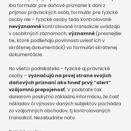
iba formulár pre daňové priznanie k dani z
príjmov právnických osôb, formulár pre fyzické
osoby nie – fyzické osoby teda kontrolované
nevýznamné
kontrolované transakcie uvádzajú
v osobitných záznamoch,
významné
(presnejšie:
tie, ktoré podliehajú povinnosti uviesť ich v
skrátenej dokumentácii) vo formulári skrátenej
dokumentácie.
No všetci podnikatelia – fyzické aj právnické
osoby –
vyznačujú na prvej strane svojich
daňových priznaní ako hneď prvý “alert”
vzájomnú prepojenosť.
V podstate tak
daniarom poskytnú základnú informáciu, že časť
nákladov či výnosov daných subjektov pochádza
zo vzájomných obchodov, tj kontrolovaných
transakcií. Nezabudnite nato.