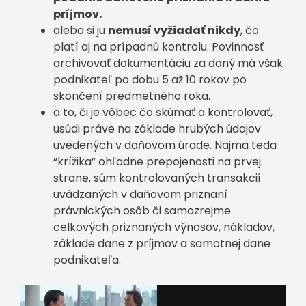
príjmov.
alebo si ju
nemusí vyžiadať nikdy
, čo
platí aj na prípadnú kontrolu. Povinnosť
archivovať dokumentáciu za daný má však
podnikateľ po dobu 5 až 10 rokov po
skončení predmetného roka.
a to, či je vôbec čo skúmať a kontrolovať,
usúdi práve na základe hrubých údajov
uvedených v daňovom úrade. Najmä teda
“krížika” ohľadne prepojenosti na prvej
strane, súm kontrolovaných transakcií
uvádzaných v daňovom priznaní
právnických osôb či samozrejme
celkových priznaných výnosov, nákladov,
základe dane z príjmov a samotnej dane
podnikateľa.