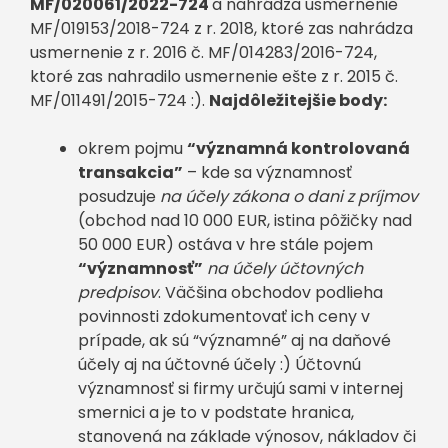
MF/020061/2022-724
a nahrádza usmernenie
MF/019153/2018-724 z r. 2018, ktoré zas nahrádza
usmernenie z r. 2016 č. MF/014283/2016-724,
ktoré zas nahradilo usmernenie ešte z r. 2015 č.
MF/011491/2015-724 :).
Najdôležitejšie body:
okrem pojmu
“významná kontrolovaná
transakcia”
– kde sa významnosť
posudzuje
na účely zákona o dani z príjmov
(obchod nad 10 000 EUR, istina pôžičky nad
50 000 EUR) ostáva v hre stále pojem
“významnosť”
na účely účtovných
predpisov
. Väčšina obchodov podlieha
povinnosti zdokumentovať ich ceny v
prípade, ak sú “významné” aj na daňové
účely aj na účtovné účely :) Účtovnú
významnosť si firmy určujú sami v internej
smernici a je to v podstate hranica,
stanovená na základe výnosov, nákladov či