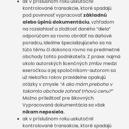
ak v príslušnom roku uskutočnil
kontrolované transakcie, ktoré spadajú
pod povinnosť vypracovať
základnú
alebo úplnú dokumentáciu
, vzhľadom
na rozsiahlosť a zložitosť daného “diela”
odporúčam sa rovno obrátiť na daňové
poradcu, ideálne špecializujúceho sa na
túto tému či dokonca rovno na predmetné
obchody tohto podnikateľa. Z praxe: najmä
okolo autorských licenčných zmlúv medzi
eseročkou a jej spoločníkom-autorom sa
už niekoľko rokov pravidelne opakujú
otázky v zmysle
“A ako mám preboha v
takomto obchode zohnať trhovú cenu?”
Možno príležitosť pre šikovných.
Vypracovaná dokumentácia sa však
nikam neposiela.
ak v príslušnom roku uskutočnil
kontrolované transakcie, ktoré spadajú