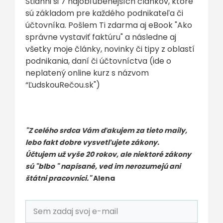
Stiahni si 7 najobľúbenejších článkov, ktoré
sú základom pre každého podnikateľa či
účtovníka. Pošlem Ti zdarma aj eBook "Ako
správne vystaviť faktúru" a následne aj
všetky moje články, novinky či tipy z oblastí
podnikania, daní či účtovníctva (ide o
neplatený online kurz s názvom
“ĽudskouRečou.sk")
"Z celého srdca Vám ďakujem za tieto maily,
lebo fakt dobre vysvetľujete zákony.
Účtujem už vyše 20 rokov, ale niektoré zákony
sú "blbo " napísané, ved im nerozumejú ani
štátni pracovníci."
Alena