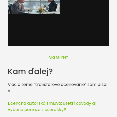
via GIPHY
Kam ďalej?
Viac o téme “transferové oceňovanie” som písal
v:
Licenčná autorská zmluva: ušetrí odvody aj
vyberie peniaze z eseročky?