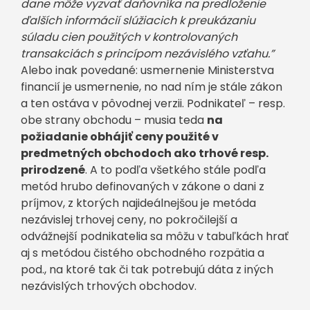
dane môže vyzvať daňovníka na predloženie
ďalších informácií slúžiacich k preukázaniu
súladu cien použitých v kontrolovaných
transakciách s princípom nezávislého vzťahu.”
Alebo inak povedané: usmernenie Ministerstva
financií je usmernenie, no nad ním je stále zákon
a ten ostáva v pôvodnej verzii. Podnikateľ – resp.
obe strany obchodu – musia teda
na
požiadanie obhájiť ceny použité v
predmetných obchodoch ako trhové resp.
prirodzené
. A to podľa všetkého stále podľa
metód hrubo definovaných v zákone o dani z
príjmov, z ktorých najideálnejšou je metóda
nezávislej trhovej ceny, no pokročilejší a
odvážnejší podnikatelia sa môžu v tabuľkách hrať
aj s metódou čistého obchodného rozpätia a
pod., na ktoré tak či tak potrebujú dáta z iných
nezávislých trhových obchodov.