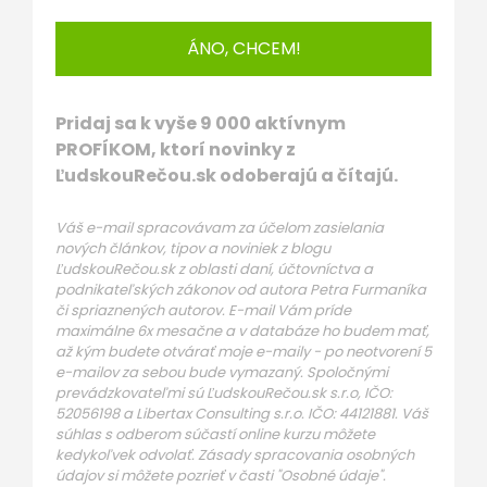
ÁNO, CHCEM!
Pridaj sa k vyše 9 000 aktívnym
PROFÍKOM, ktorí novinky z
ĽudskouRečou.sk odoberajú a čítajú.
Váš e-mail spracovávam za účelom zasielania
nových článkov, tipov a noviniek z blogu
ĽudskouRečou.sk z oblasti daní, účtovníctva a
podnikateľských zákonov od autora Petra Furmaníka
či spriaznených autorov. E-mail Vám príde
maximálne 6x mesačne a v databáze ho budem mať,
až kým budete otvárať moje e-maily - po neotvorení 5
e-mailov za sebou bude vymazaný. Spoločnými
prevádzkovateľmi sú ĽudskouRečou.sk s.r.o, IČO:
52056198 a Libertax Consulting s.r.o. IČO: 44121881. Váš
súhlas s odberom súčastí online kurzu môžete
kedykoľvek odvolať. Zásady spracovania osobných
údajov si môžete pozrieť v časti "Osobné údaje".