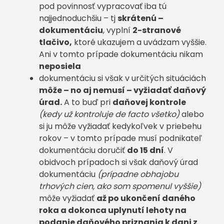
pod povinnosť vypracovať iba tú
najjednoduchšiu – tj
skrátenú –
dokumentáciu
, vyplní
2-stranové
tlačivo,
ktoré ukazujem a uvádzam vyššie.
Ani v tomto prípade dokumentáciu nikam
neposiela
dokumentáciu si však v určitých situáciách
môže – no aj nemusí – vyžiadať daňový
úrad.
A to buď pri
daňovej kontrole
(kedy už kontroluje de facto všetko)
alebo
si ju môže vyžiadať kedykoľvek v priebehu
rokov – v tomto prípade musí podnikateľ
dokumentáciu doručiť
do 15 dní
. V
obidvoch prípadoch si však daňový úrad
dokumentáciu
(prípadne obhajobu
trhových cien, ako som spomenul vyššie)
môže vyžiadať
až po ukončení daného
roka a dokonca uplynutí lehoty na
podanie daňového priznania k dani z