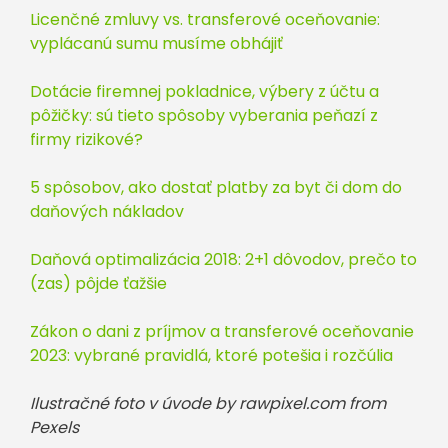
Licenčné zmluvy vs. transferové oceňovanie:
vyplácanú sumu musíme obhájiť
Dotácie firemnej pokladnice, výbery z účtu a
pôžičky: sú tieto spôsoby vyberania peňazí z
firmy rizikové?
5 spôsobov, ako dostať platby za byt či dom do
daňových nákladov
Daňová optimalizácia 2018: 2+1 dôvodov, prečo to
(zas) pôjde ťažšie
Zákon o dani z príjmov a transferové oceňovanie
2023: vybrané pravidlá, ktoré potešia i rozčúlia
Ilustračné foto v úvode by rawpixel.com from
Pexels