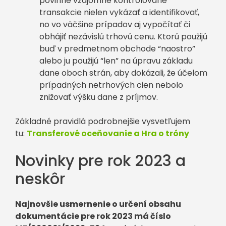
povinné vzájomné kontrolované
transakcie nielen vykázať a identifikovať,
no vo väčšine prípadov aj vypočítať či
obhájiť nezávislú trhovú cenu. Ktorú použijú
buď v predmetnom obchode “naostro”
alebo ju použijú “len” na úpravu základu
dane oboch strán, aby dokázali, že účelom
prípadných netrhových cien nebolo
znižovať výšku dane z príjmov.
Základné pravidlá podrobnejšie vysvetľujem
tu:
Transferové oceňovanie a Hra o tróny
Novinky pre rok 2023 a
neskôr
Najnovšie usmernenie o určení obsahu
dokumentácie pre rok 2023 má číslo