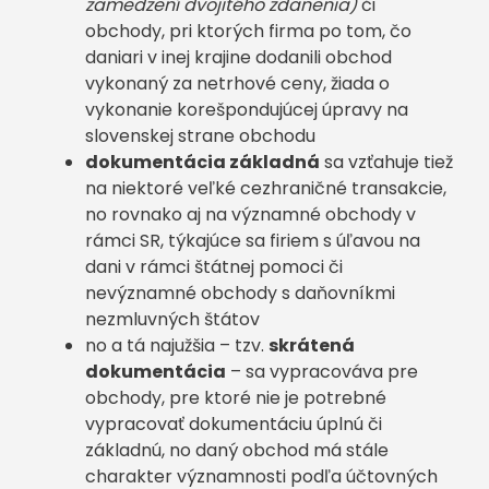
zamedzení dvojitého zdanenia)
či
obchody, pri ktorých firma po tom, čo
daniari v inej krajine dodanili obchod
vykonaný za netrhové ceny, žiada o
vykonanie korešpondujúcej úpravy na
slovenskej strane obchodu
dokumentácia základná
sa vzťahuje tiež
na niektoré veľké cezhraničné transakcie,
no rovnako aj na významné obchody v
rámci SR, týkajúce sa firiem s úľavou na
dani v rámci štátnej pomoci či
nevýznamné obchody s daňovníkmi
nezmluvných štátov
no a tá najužšia – tzv.
skrátená
dokumentácia
– sa vypracováva pre
obchody, pre ktoré nie je potrebné
vypracovať dokumentáciu úplnú či
základnú, no daný obchod má stále
charakter významnosti podľa účtovných