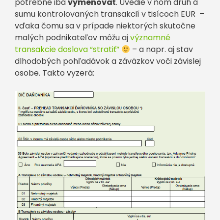
potrebné iba
vymenovať
. Uvedie v ňom druh a
sumu kontrolovaných transakcií v tisícoch EUR –
vďaka čomu sa v prípade niektorých skutočne
malých podnikateľov môžu aj
významné
transakcie doslova “stratiť”
– a napr. aj stav
dlhodobých pohľadávok a záväzkov voči závislej
osobe. Takto vyzerá: