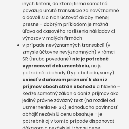
iných kritérií, do ktorej firma samotná
považuje určité transakcie za nevýznamné
a dovolí si o nich účtovať akoby menej
presne – dobrým príkladom je možná
úľava od časového rozlíšenia nákladov či
výnosov v malých firmách
v prípade nevýznamných transakcií (v
zmysle účtovne nevýznamných) v rámci
SR (hrubo povedané)
nie je potrebné
vypracovať dokumentáciu
, no je
potrebné obchody (typ obchodu, sumy)
uviesť v daňovom priznaní k dani z
príjmov oboch strán obchodu
a hlavne –
keďže samotný zákon o dani z príjmov ako
jediný právne záväzný text (na rozdiel od
Usmernenia MF SR) jednoducho povinnosť
obhájiť nezávislú cenu obsahuje – je
potrebné aj v tomto prípade disponovať
dôkazom o nezávislej trhovej cene