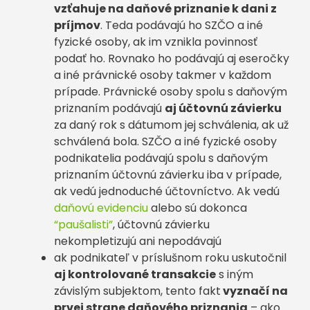
vzťahuje na daňové priznanie k dani z
príjmov
. Teda podávajú ho SZČO a iné
fyzické osoby, ak im vznikla povinnosť
podať ho. Rovnako ho podávajú aj eseročky
a iné právnické osoby takmer v každom
prípade. Právnické osoby spolu s daňovým
priznaním podávajú
aj účtovnú závierku
za daný rok s dátumom jej schválenia, ak už
schválená bola. SZČO a iné fyzické osoby
podnikatelia podávajú spolu s daňovým
priznaním účtovnú závierku iba v prípade,
ak vedú jednoduché účtovníctvo. Ak vedú
daňovú evidenciu
alebo sú dokonca
“paušalisti”
, účtovnú závierku
nekompletizujú ani nepodávajú
ak podnikateľ v príslušnom roku uskutočnil
aj kontrolované transakcie
s iným
závislým subjektom, tento fakt
vyznačí na
prvej strane daňového priznania
– ako