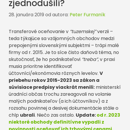
zjednodušili?
28. januára 2019
od autora:
Peter Furmaník
Transferové oceňovanie v
“tuzemskej”
verzii –
teda týkajúce sa vzájomných obchodov medzi
prepojenými slovenskými subjektmi – trápi malé
firmy od r. 2015. Je to síce čisto daňová téma, no
skutočnosť, že ho podnikateľovi
“treba”
, v praxi
musia prioritne identifikovať
účtovníci/ekonómovia rôznych levelov.
V
priebehu rokov 2015-2023 sa zákon a
súvisiace predpisy viackrát menili:
ministerskí
úradníci občas trochu zareagovali na volanie
malých podnikateľov (a ich účtovníkov) a z
rozsahu povinnej a desivej dokumentácie stále o
chlp
ubrali
. Niečo zas ostalo.
Update:
od r. 2023
niektoré obchody definitívne vypadli z
povinnosti oceňovať ich trhovými cenami.