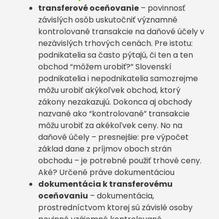
transferové oceňovanie
– povinnosť
závislých osôb uskutočniť významné
kontrolované transakcie na daňové účely v
nezávislých trhových cenách. Pre istotu:
podnikatelia sa často pýtajú, či ten a ten
obchod “môžem urobiť?” Slovenskí
podnikatelia i nepodnikatelia samozrejme
môžu urobiť akýkoľvek obchod, ktorý
zákony nezakazujú. Dokonca aj obchody
nazvané ako “kontrolované” transakcie
môžu urobiť za akékoľvek ceny. No na
daňové účely – presnejšie: pre výpočet
základ dane z príjmov oboch strán
obchodu – je potrebné použiť trhové ceny.
Aké? Určené práve dokumentáciou
dokumentácia k transferovému
oceňovaniu
– dokumentácia,
prostredníctvom ktorej sú závislé osoby