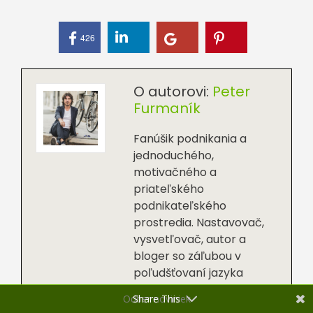
426
O autorovi:
Peter
Furmaník
Fanúšik podnikania a
jednoduchého,
motivačného a
priateľského
podnikateľského
prostredia. Nastavovač,
vysvetľovač, autor a
bloger so záľubou v
poľudšťovaní jazyka
podnikateľských zákonov.
Odber noviniek
Share This
Špecializujem sa na