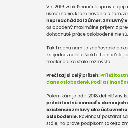
V r. 2016 však Finančná správa a jej 
usmernenie, ktoré hovorilo o tom, ž
nepredchádzal zámer, zmluvný vz
oslobodený maximálne príjem z pred
dohodnuté práce oslobodené nie sú. A
Tak trochu nám to zdaňovanie bokov
znejednoznačilo. Niekto ho naďalej 
freelancerka stále rozmýšľa.
Prečítaj si celý príbeh:
Príležitost
dane oslobodené. Podľa Finančne
Polemikám je od r. 2018 definitívny k
príležitostnú činnosť v daňovýc
existencie zmluvy ako účtovného 
oslobodenie.
Povinnosť postarať sa 
stále, no práve podpisom takejto zm