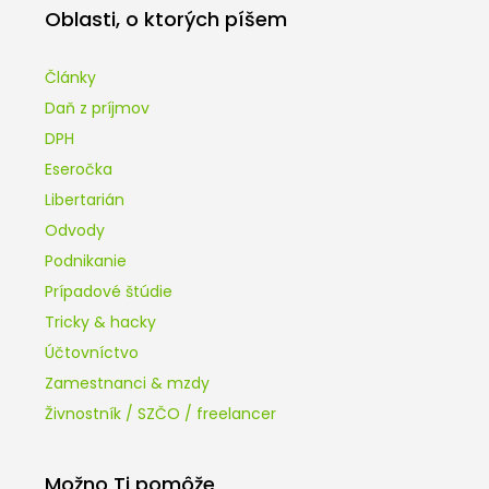
Oblasti, o ktorých píšem
Články
Daň z príjmov
DPH
Eseročka
Libertarián
Odvody
Podnikanie
Prípadové štúdie
Tricky & hacky
Účtovníctvo
Zamestnanci & mzdy
Živnostník / SZČO / freelancer
Možno Ti pomôže