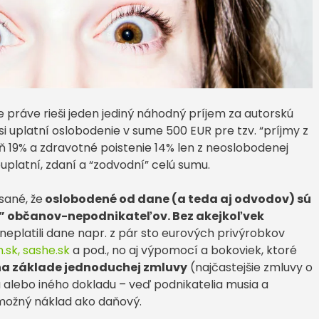
e práve rieši jeden jediný náhodný príjem za autorskú
 si uplatní oslobodenie v sume 500 EUR pre tzv. “príjmy z
aň 19% a zdravotné poistenie 14% len z neoslobodenej
uplatní, zdaní a “zodvodní” celú sumu.
sané, že
oslobodené od dane (a teda aj odvodov) sú
tí” občanov-nepodnikateľov. Bez akejkoľvek
neplatili dane napr. z pár sto eurových privýrobkov
.sk,
sashe.sk
a pod., no aj výpomocí a bokoviek, ktoré
na základe jednoduchej zmluvy
(najčastejšie zmluvy o
u alebo iného dokladu – veď podnikatelia musia a
možný náklad ako daňový.