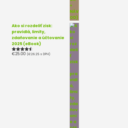
Ako si rozdeliť zisk:
pravidlá, limity,
zdaňovanie a účtovanie
2025 (eBook)
€
25.00
(
€
26.25
s DPH)
Hodnotenie
4.50
z 5