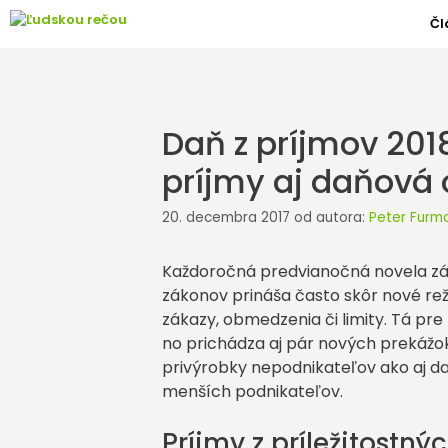
Preskočiť
Čl
na
obsah
Daň z príjmov 2018
príjmy aj daňová 
20. decembra 2017
od autora:
Peter Furm
Každoročná predvianočná novela zák
zákonov prináša často skôr nové rež
zákazy, obmedzenia či limity. Tá pre 
no prichádza aj pár nových prekážok
privýrobky nepodnikateľov ako aj d
menších podnikateľov.
Príjmy z príležitostnýc