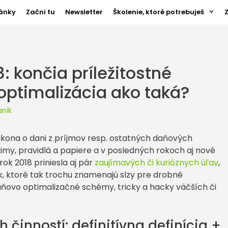
ánky
Začni tu
Newsletter
Školenie, ktoré potrebuješ
: končia príležitostné
optimalizácia ako taká?
aník
ona o dani z príjmov resp. ostatných daňových
imy, pravidlá a papiere a v posledných rokoch aj nové
rok 2018 priniesla aj pár
zaujímavých či kurióznych úľav
,
, ktoré tak trochu znamenajú slzy pre drobné
aňovo optimalizačné schémy, tricky a hacky väčších či
h činností: definitívna definícia +