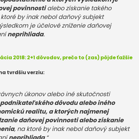
vej povinnosti
alebo získanie takého
ktoré by inak nebol daňový subjekt
ýsledkom je účelové zníženie daňovej
aní
neprihliada
.
cia 2018: 2+1 dôvodov, prečo to (zas) pôjde ťažšie
na tvrdšiu verziu:
rávnych úkonov alebo iné skutočnosti
 podnikateľského dôvodu alebo iného
omickú realitu, a ktorých najmenej
zanie daňovej povinnosti alebo získanie
nenia
, na ktoré by inak nebol daňový subjekt
aní
neprihliada
.“