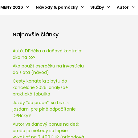
ZMENY 2026
Návody & pomôcky
Služby
Autor
Najnovšie články
Autá, DPHčka a daňová kontrola:
ako na to?
Ako použiť eseročku na investíciu
do zlata (návod)
Cesty konateľa z bytu do
kancelárie 2026: analýza+
praktická tabuľka
Jazdy “do práce”: sú biznis
jazdami pre plné odpočítanie
DPHčky?
Autor vs daňový bonus na deti:
prečo je niekedy sa lepšie
vykašlať na 2 400 EUR (prípadová