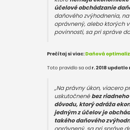
účelové obchádzanie daňo
daňového zvýhodnenia, na 
oprávnený, alebo ktorých v
povinnosti, sa pri správe d
Prečítaj si viac:
Daňová optimalizá
Toto pravidlo sa od
r. 2018 updatlo 
„Na právny úkon, viacero p
uskutočnené
bez riadneho
dôvodu, ktorý odráža ekon
jedným z účelov je obchád
takého daňového zvýhod
oprávnený, sa pri správe d