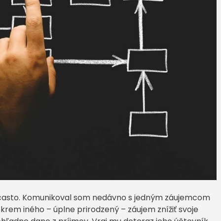
asi často. Komunikoval som nedávno s jedným záujemcom
okrem iného – úplne prirodzený – záujem znížiť svoje