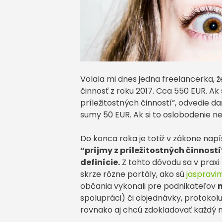
Volala mi dnes jedna freelancerka, ž
činnosť z roku 2017. Cca 550 EUR. Ak
príležitostných činností”, odvedie d
sumy 50 EUR. Ak si to oslobodenie ne
Do konca roka je totiž v zákone napí
“príjmy z príležitostných činnos
definície.
Z tohto dôvodu sa v praxi 
skrze rôzne portály, ako sú
jaspravim
občania vykonali pre podnikateľov
spolupráci) či objednávky, protokol
rovnako aj chcú zdokladovať každý 