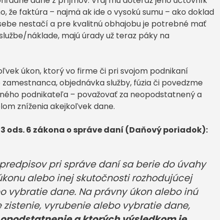
ľadne dane z príjmov. Vraj mu doteraz jeho účtovník
o, že faktúra – najmä ak ide o vysokú sumu – ako doklad
ebe nestačí a pre kvalitnú obhajobu je potrebné mať
službe/náklade, majú úrady už teraz páky na
oľvek úkon, ktorý vo firme či pri svojom podnikaní
e zamestnanca, objednávka služby, fúzia či povedzme
dného podnikateľa – považovať za neopodstatnený a
čelom zníženia akejkoľvek dane.
 3 ods. 6 zákona o správe daní (Daňový poriadok):
 predpisov pri správe daní sa berie do úvahy
onu alebo inej skutočnosti rozhodujúcej
bo vybratie dane. Na právny úkon alebo inú
 zistenie, vyrubenie alebo vybratie dane,
podstatnenie a ktorých výsledkom je