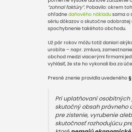
pomerne vysoké daňové zaťaženie oh
“zohnal faktúry”.
Pobavilo: okrem toh
ohľadne
daňového nákladu
sama o s
sériu dôkazov o skutočne odobratej 
spochybnenie takéhoto obchodu.
Už pár rokov môžu totiž daniari akýk
urobíte – napr. zmluva, zamestnani
obchod medzi viacerými firmami je
vyhlásiť, že ste ho vykonali iba za ú
Presné znenie pravidla uvedeného
§
Pri uplatňovaní osobitných
skutočný obsah právneho úk
pre zistenie, vyrubenie ale
skutočnosť rozhodujúcu pre
ktoré
nemajú ekonomické o