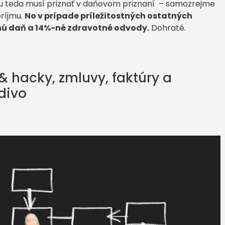
ju teda musí priznať v daňovom priznaní – samozrejme
príjmu.
No v prípade príležitostných ostatných
-nú daň a 14%-né zdravotné odvody.
Dohraté.
 & hacky, zmluvy, faktúry a
adivo