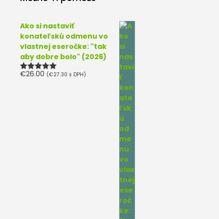
Ako si nastaviť
konateľskú odmenu vo
vlastnej eseročke: "tak
aby dobre bolo" (2026)
€
26.00
(
€
27.30
s DPH)
Hodnotenie
5.00
z 5