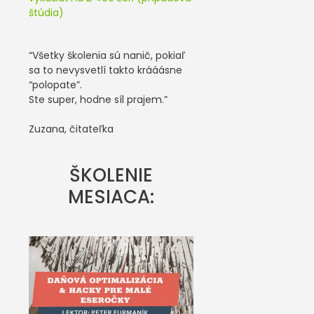
štúdia)
“Všetky školenia sú nanič, pokiaľ
sa to nevysvetlí takto krááásne
“polopate”.
Ste super, hodne síl prajem.”
Zuzana, čitateľka
ŠKOLENIE
MESIACA: