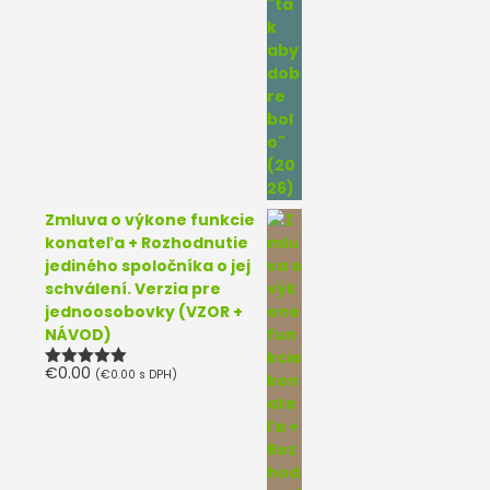
Zmluva o výkone funkcie
konateľa + Rozhodnutie
jediného spoločníka o jej
schválení. Verzia pre
jednoosobovky (VZOR +
NÁVOD)
€
0.00
(
€
0.00
s DPH)
Hodnotenie
5.00
z 5