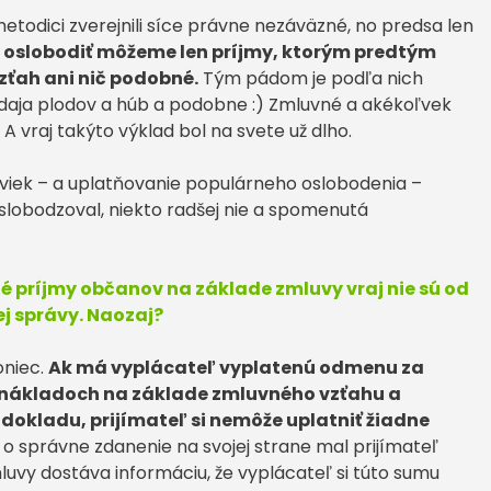
metodici zverejnili síce právne nezáväzné, no predsa len
e
oslobodiť môžeme len príjmy, ktorým predtým
ťah ani nič podobné.
Tým pádom je podľa nich
aja plodov a húb a podobne :) Zmluvné a akékoľvek
 vraj takýto výklad bol na svete už dlho.
iek – a uplatňovanie populárneho oslobodenia –
oslobodzoval, niekto radšej nie a spomenutá
né príjmy občanov na základe zmluvy vraj nie sú od
j správy. Naozaj?
oniec.
Ak má vyplácateľ vyplatenú odmenu za
h nákladoch na základe zmluvného vzťahu a
dokladu, prijímateľ si nemôže uplatniť žiadne
o správne zdanenie na svojej strane mal prijímateľ
luvy dostáva informáciu, že vyplácateľ si túto sumu