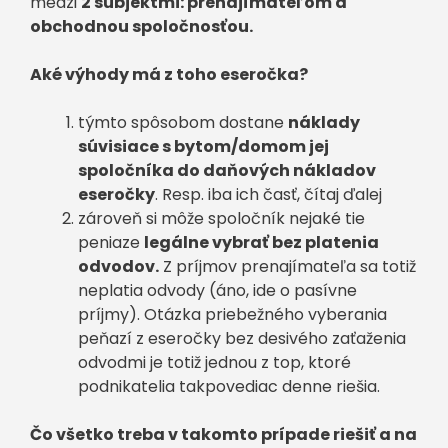
medzi
2 subjektmi: prenajímateľom a
obchodnou spoločnosťou.
Aké výhody má z toho eseročka?
týmto spôsobom dostane
náklady
súvisiace s bytom/domom jej
spoločníka do daňových nákladov
eseročky
. Resp. iba ich časť, čítaj ďalej
zároveň si môže spoločník nejaké tie
peniaze
legálne vybrať bez platenia
odvodov.
Z príjmov prenajímateľa sa totiž
neplatia odvody (áno, ide o pasívne
príjmy). Otázka priebežného vyberania
peňazí z eseročky bez desivého zaťaženia
odvodmi je totiž jednou z top, ktoré
podnikatelia takpovediac denne riešia.
Čo všetko treba v takomto prípade riešiť a na