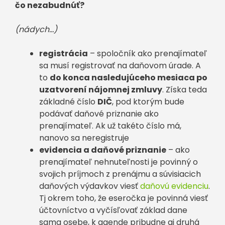
čo nezabudnúť?
(nádych…)
registrácia
– spoločník ako prenajímateľ
sa musí registrovať na daňovom úrade. A
to
do konca nasledujúceho mesiaca po
uzatvorení nájomnej zmluvy
. Získa teda
základné číslo
DIČ
, pod ktorým bude
podávať daňové priznanie ako
prenajímateľ. Ak už takéto číslo má,
nanovo sa neregistruje
evidencia a daňové priznanie
– ako
prenajímateľ nehnuteľnosti je povinný o
svojich príjmoch z prenájmu a súvisiacich
daňových výdavkov viesť
daňovú evidenciu
.
Tj okrem toho, že eseročka je povinná viesť
účtovníctvo a vyčísľovať základ dane
sama osebe, k agende pribudne aj druhá