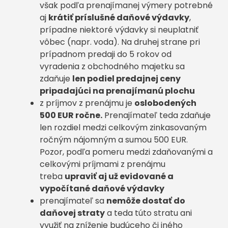
však podľa prenajímanej výmery potrebné
aj
krátiť príslušné daňové výdavky
,
prípadne niektoré výdavky si neuplatniť
vôbec (napr. voda). Na druhej strane pri
prípadnom predaji do 5 rokov od
vyradenia z obchodného majetku sa
zdaňuje
len podiel predajnej ceny
pripadajúci na prenajímanú plochu
z príjmov z prenájmu je
oslobodených
500 EUR ročne.
Prenajímateľ teda zdaňuje
len rozdiel medzi celkovým zinkasovaným
ročným nájomným a sumou 500 EUR.
Pozor, podľa pomeru medzi zdaňovanými a
celkovými príjmami z prenájmu
treba
upraviť aj už evidované a
vypočítané daňové výdavky
prenajímateľ sa
nemôže dostať do
daňovej straty
a teda túto stratu ani
využiť na zníženie budúceho či iného