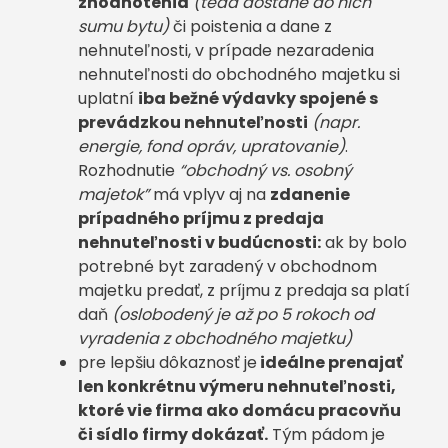
zhodnotenia
(teda dostane do nich
sumu bytu)
či poistenia a dane z
nehnuteľnosti, v prípade nezaradenia
nehnuteľnosti do obchodného majetku si
uplatní
iba bežné výdavky spojené s
prevádzkou nehnuteľnosti
(napr.
energie, fond opráv, upratovanie)
.
Rozhodnutie
“obchodný vs. osobný
majetok”
má vplyv aj na
zdanenie
prípadného príjmu z predaja
nehnuteľnosti v budúcnosti:
ak by bolo
potrebné byt zaradený v obchodnom
majetku predať, z príjmu z predaja sa platí
daň
(oslobodený je až po 5 rokoch od
vyradenia z obchodného majetku)
pre lepšiu dôkaznosť je
ideálne prenajať
len konkrétnu výmeru nehnuteľnosti,
ktoré vie firma ako domácu pracovňu
či sídlo firmy dokázať.
Tým pádom je