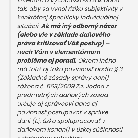
kritérium a východiskovú základňu
tak, aby sa vyhol riziku subjektivity v
konkrétnej špecificky individuálnej
situácii.
Ak má iný odborný názor
(alebo vie v základe daňového
práva kritizovať Váš postup) –
nech Vám v elementárnom
probléme aj poradí.
Okrem iného
má totiž aj takú povinnosť podľa § 3
(Základné zásady správy daní)
zákona č. 563/2009 Z.z. Jedna z
predmetných daňových zásad
určuje aj správcovi dane aj
povinnosť postupovať v správe
daní (t.j. úzko spolupracovať v
daňovom konaní) v úzkej súčinnosti