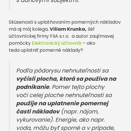
s daňovými subjektmi.
Skúsenosti s uplatňovaním pomerných nákladov
má aj môj kolega,
Viliam Krunka,
šéf
účtovníckej firmy FIIA s.r.o. a autor zaujímavej
pomôcky
Elektronický účtovník
– ako
teda uplatniť pomerné náklady?
Podľa pôdorysu nehnuteľnosti sa
vyčísli plocha, ktorá sa používa na
podnikanie
. Pomer tejto plochy
voči celej ploche nehnuteľnosti sa
použije na uplatnenie pomernej
časti nákladov
(napr. nájom,
vykurovanie). Energie, ako napr.
voda, môžu byť sporné a v prípade,