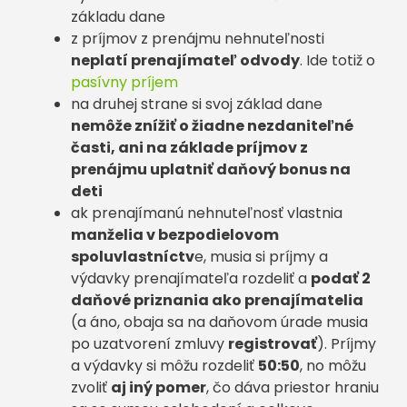
základu dane
z príjmov z prenájmu nehnuteľnosti
neplatí prenajímateľ odvody
. Ide totiž o
pasívny príjem
na druhej strane si svoj základ dane
nemôže znížiť o žiadne nezdaniteľné
časti, ani na základe príjmov z
prenájmu uplatniť daňový bonus na
deti
ak prenajímanú nehnuteľnosť vlastnia
manželia v bezpodielovom
spoluvlastníctv
e, musia si príjmy a
výdavky prenajímateľa rozdeliť a
podať 2
daňové priznania ako prenajímatelia
(a áno, obaja sa na daňovom úrade musia
po uzatvorení zmluvy
registrovať
). Príjmy
a výdavky si môžu rozdeliť
50:50
, no môžu
zvoliť
aj iný pomer
, čo dáva priestor hraniu