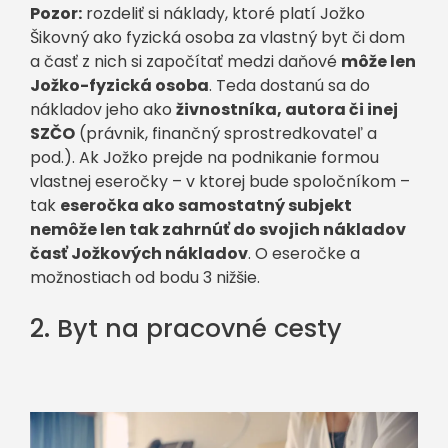
Pozor:
rozdeliť si náklady, ktoré platí Jožko
Šikovný ako fyzická osoba za vlastný byt či dom
a časť z nich si započítať medzi daňové
môže len
Jožko-fyzická osoba
. Teda dostanú sa do
nákladov jeho ako
živnostníka, autora či inej
SZČO
(právnik, finančný sprostredkovateľ a
pod.). Ak Jožko prejde na podnikanie formou
vlastnej eseročky – v ktorej bude spoločníkom –
tak
eseročka ako samostatný subjekt
nemôže len tak zahrnúť do svojich nákladov
časť Jožkových nákladov
. O eseročke a
možnostiach od bodu 3 nižšie.
2. Byt na pracovné cesty