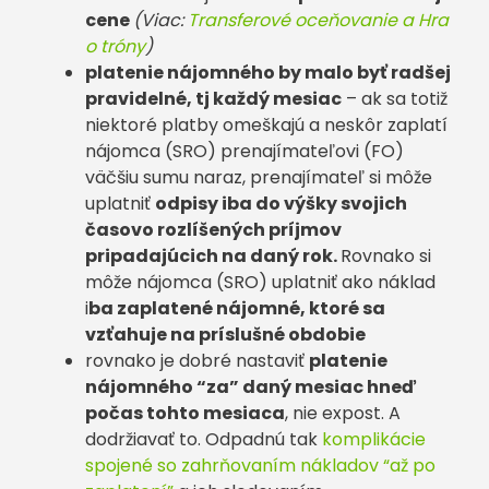
cene
(Viac:
Transferové oceňovanie a Hra
o tróny
)
platenie nájomného by malo byť radšej
pravidelné, tj každý mesiac
– ak sa totiž
niektoré platby omeškajú a neskôr zaplatí
nájomca (SRO) prenajímateľovi (FO)
väčšiu sumu naraz, prenajímateľ si môže
uplatniť
odpisy iba do výšky svojich
časovo rozlíšených príjmov
pripadajúcich na daný rok.
Rovnako si
môže nájomca (SRO) uplatniť ako náklad
i
ba zaplatené nájomné, ktoré sa
vzťahuje na príslušné obdobie
rovnako je dobré nastaviť
platenie
nájomného “za” daný mesiac hneď
počas tohto mesiaca
, nie expost. A
dodržiavať to. Odpadnú tak
komplikácie
spojené so zahrňovaním nákladov “až po