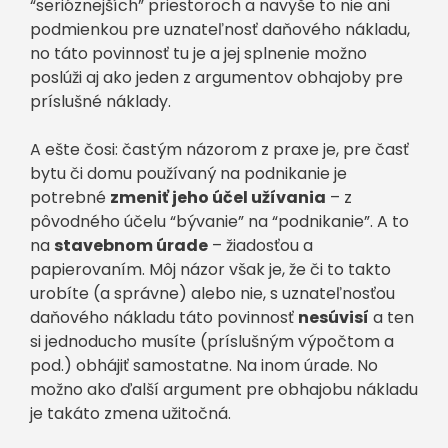
“serióznejších” priestoroch a navyše to nie ani
podmienkou pre uznateľnosť daňového nákladu,
no táto povinnosť tu je a jej splnenie možno
poslúži aj ako jeden z argumentov obhajoby pre
príslušné náklady.
A ešte čosi: častým názorom z praxe je, pre časť
bytu či domu používaný na podnikanie je
potrebné
zmeniť jeho účel užívania
– z
pôvodného účelu “bývanie” na “podnikanie”. A to
na
stavebnom úrade
– žiadosťou a
papierovaním. Môj názor však je, že či to takto
urobíte (a správne) alebo nie, s uznateľnosťou
daňového nákladu táto povinnosť
nesúvisí
a ten
si jednoducho musíte (príslušným výpočtom a
pod.) obhájiť samostatne. Na inom úrade. No
možno ako ďalší argument pre obhajobu nákladu
je takáto zmena užitočná.