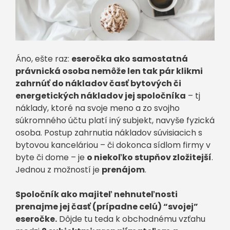
Áno, ešte raz:
eseročka ako samostatná
právnická osoba nemôže len tak pár klikmi
zahrnúť do nákladov časť bytových či
energetických nákladov jej spoločníka
– tj
náklady, ktoré na svoje meno a zo svojho
súkromného účtu platí iný subjekt, navyše fyzická
osoba. Postup zahrnutia nákladov súvisiacich s
bytovou kanceláriou – či dokonca sídlom firmy v
byte či dome – je
o niekoľko stupňov zložitejší
.
Jednou z možností je
prenájom
.
Spoločník ako majiteľ nehnuteľnosti
prenajme jej časť (prípadne celú) “svojej”
eseročke.
Dôjde tu teda k obchodnému vzťahu