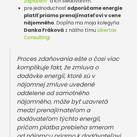
zaplatení”
a ich sledovaním.
pre jednoduchosť
odporúčame energie
platiť priamo prenajímateľovi v cene
nájomného
. Dopĺňa ma moja kolegyňa
Danka Fráková
z nášho tímu
Libertax
Consulting
:
Proces zdaňovania ešte o čosi viac
komplikuje fakt, že zmluva o
dodávke energií, ktoré sú v
nájomnej zmluve uvedené
oddelene od samotného
nájomného, môže byť uzavretá
medzi prenajímateľom a
dodávateľom týchto energií,
pričom platba prebieha smerom
od nájomcu priamo k dodávateľovi