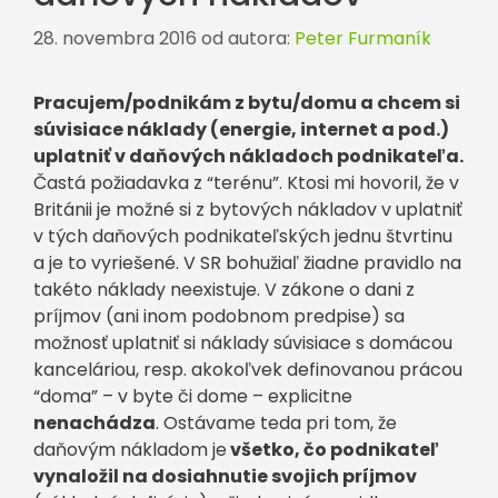
28. novembra 2016
od autora:
Peter Furmaník
Pracujem/podnikám z bytu/domu a chcem si
súvisiace náklady (energie, internet a pod.)
uplatniť v daňových nákladoch podnikateľa.
Častá požiadavka z “terénu”. Ktosi mi hovoril, že v
Británii je možné si z bytových nákladov v uplatniť
v tých daňových podnikateľských jednu štvrtinu
a je to vyriešené. V SR bohužiaľ žiadne pravidlo na
takéto náklady neexistuje. V zákone o dani z
príjmov (ani inom podobnom predpise) sa
možnosť uplatniť si náklady súvisiace s domácou
kanceláriou, resp. akokoľvek definovanou prácou
“doma” – v byte či dome – explicitne
nenachádza
. Ostávame teda pri tom, že
daňovým nákladom je
všetko, čo podnikateľ
vynaložil na dosiahnutie svojich príjmov