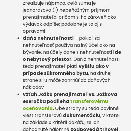
zrealizuje nájomca, celá suma je
jednorazovo (!) nepeňažným príjmom
prenajímateľa, pričom si ho zároveň ako
výdavok odpíše; podobne je to aj s
opravami
daň z nehnuteľnosti
– pokiaľ sa
nehnuteľnosť používa na iný účel ako na
bývanie, na účely dane z nehnuteľnosti
ide
o nebytový priestor
. Daň z nehnuteľnosti
teda prenajímateľ platí
vyššiu ako v
prípade súkromného bytu
, na druhej
strane si ju môže zahrnúť do daňových
nákladov
vzťah Jožko prenajímateľ vs. Jožkova
eseročka podlieha
transferovému
oceňovaniu
.
Obe strany sú teda povinné
viesť transferovú
dokumentáciu
, v ktorej
na základe x kritérií dokážu, že ich
dohodnuté nájomné
zodpovedá trhovej