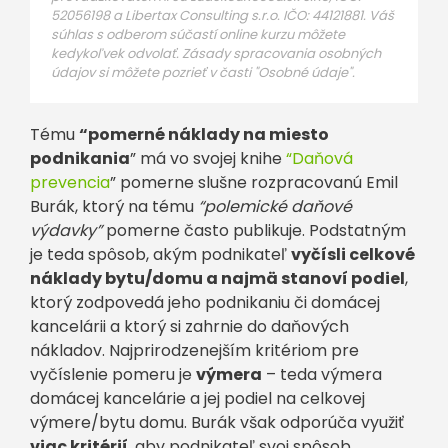
52056198 a Libertax Consulting s.r.o. IČO: 44121881. Váš
súhlas s odberom súčastí online kurzu môžete
kedykoľvek odvolať. Zásady spracovania osobných
údajov si môžete pozrieť v časti "Osobné údaje".
Tému
“pomerné náklady na miesto
podnikania
” má vo svojej knihe
“Daňová
prevencia
” pomerne slušne rozpracovanú Emil
Burák, ktorý na tému
“polemické daňové
výdavky”
pomerne často publikuje. Podstatným
je teda spôsob, akým podnikateľ
vyčísli celkové
náklady bytu/domu a najmä stanoví podiel
,
ktorý zodpovedá jeho podnikaniu či domácej
kancelárii a ktorý si zahrnie do daňových
nákladov. Najprirodzenejším kritériom pre
vyčíslenie pomeru je
výmera
– teda výmera
domácej kancelárie a jej podiel na celkovej
výmere/bytu domu. Burák však odporúča využiť
viac kritérií
, aby podnikateľ svoj spôsob