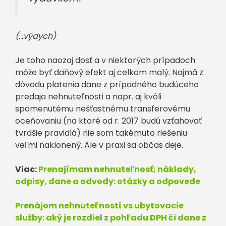
(…výdych)
Je toho naozaj dosť a v niektorých prípadoch
môže byť daňový efekt aj celkom malý. Najmä z
dôvodu platenia dane z prípadného budúceho
predaja nehnuteľnosti a napr. aj kvôli
spomenutému nešťastnému transferovému
oceňovaniu (na ktoré od r. 2017 budú vzťahovať
tvrdšie pravidlá) nie som takémuto riešeniu
veľmi naklonený. Ale v praxi sa občas deje.
Viac:
Prenajímam nehnuteľnosť; náklady,
odpisy, dane a odvody: otázky a odpovede
Prenájom nehnuteľností vs ubytovacie
služby: aký je rozdiel z pohľadu DPH či dane z