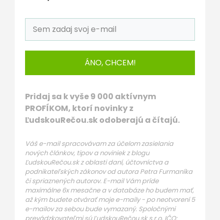
ÁNO, CHCEM!
Pridaj sa k vyše 9 000 aktívnym
PROFÍKOM, ktorí novinky z
ĽudskouRečou.sk odoberajú a čítajú.
Váš e-mail spracovávam za účelom zasielania
nových článkov, tipov a noviniek z blogu
ĽudskouRečou.sk z oblasti daní, účtovníctva a
podnikateľských zákonov od autora Petra Furmaníka
či spriaznených autorov. E-mail Vám príde
maximálne 6x mesačne a v databáze ho budem mať,
až kým budete otvárať moje e-maily - po neotvorení 5
e-mailov za sebou bude vymazaný. Spoločnými
prevádzkovateľmi sú ĽudskouRečou.sk s.r.o, IČO: