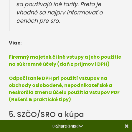
sa používajú iné tarify. Preto je
vhodné sa najprv informovať o
cenách pre sro.
Viac:
Firemný majetok či iné vstupy a jeho použitie
na súkromné účely (daň z príjmov i DPH)
Odpočítanie DPH pri použití vstupov na
obchody oslobodené, nepodnikateľské a
neskoršia zmena účelu použitia vstupov PDF
(Rešerš & praktické tipy)
5. SZČO/SRO a kúpa
nehnuteľnosti (výstavba
Odber noviniek
Share This