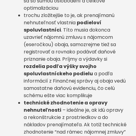
sa so sumou oslobodení a celkove
optimalizáciou
trochu zložitejšie to je, ak prenajímanú
nehnuteľnosť vlastnia
podieloví
spoluvlastníci
. Títo musia dokonca
uzavrieť nájomnú zmluvu s nájomcom
(eseročkou) obaja, samozrejme tiež sa
registrovať a rovnako podávať daňové
priznanie obaja. Príjmy a výdavky si
rozdelia podľa výšky svojho
spoluvlastníckeho podielu
a podľa
informácií z Finančnej správy aj obaja vedú
samostatne daňovú evidenciu, čo celú
schému ešte viac komplikuje
technické zhodnotenie a opravy
nehnuteľnosti
– ideálne je, ak idú opravy
a rekonštrukcie z prostriedkov a do
nákladov prenajímateľa. Ak totiž technické
zhodnotenie “nad rámec nájomnej zmluvy”