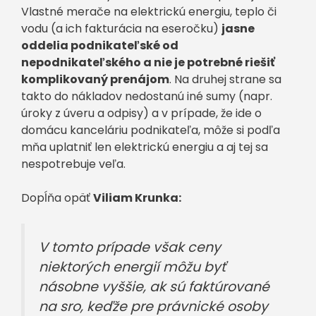
Vlastné merače na elektrickú energiu, teplo či
vodu (a ich fakturácia na eseročku)
jasne
oddelia podnikateľské od
nepodnikateľského a nie je potrebné riešiť
komplikovaný prenájom
. Na druhej strane sa
takto do nákladov nedostanú iné sumy (napr.
úroky z úveru a odpisy) a v prípade, že ide o
domácu kanceláriu podnikateľa, môže si podľa
mňa uplatniť len elektrickú energiu a aj tej sa
nespotrebuje veľa.
Dopĺňa opäť
Viliam Krunka:
V tomto prípade však ceny
niektorých energií môžu byť
násobne vyššie, ak sú faktúrované
na sro, keďže pre právnické osoby