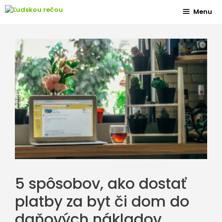
Preskočiť
Menu
na
obsah
5 spôsobov, ako dostať
platby za byt či dom do
daňových nákladov