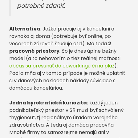
potrebné zdaniť.
Alternatíva
: Jožko pracuje aj v kancelárii a
rovnako aj doma (potrebuje byť online, po
večeroch zároveň študuje atď). Má teda
2
pracovné priestory
, čo je dnes úplne bežný
model (a to nehovorím o tiež reálnej možnosti
občas sa presunúť do coworkingu či na pláž
).
Podľa mňa aj v tomto prípade je možné uplatniť
si v daňových nákladoch náklady súvisiace s
domácou kanceláriou.
Jedna byrokratická kuriozita:
každý jeden
podnikateľský priestor v SR musí byť schválený
“hygienou”, tj regionálnym úradom verejného
zdravotníctva. A teda aj domáca pracovňa.
Mnohé firmy to samozrejme nemajú ani v