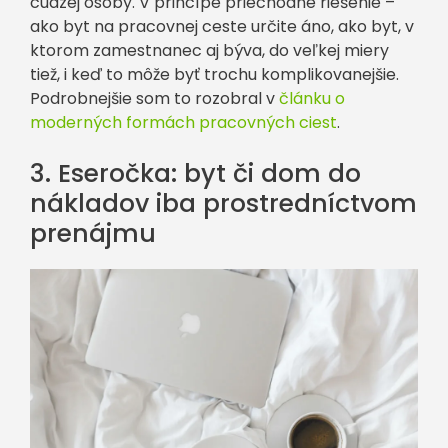
cudzej osoby. V princípe priechodné riešenie –
ako byt na pracovnej ceste určite áno, ako byt, v
ktorom zamestnanec aj býva, do veľkej miery
tiež, i keď to môže byť trochu komplikovanejšie.
Podrobnejšie som to rozobral v
článku o
moderných formách pracovných ciest
.
3. Eseročka: byt či dom do
nákladov iba prostredníctvom
prenájmu