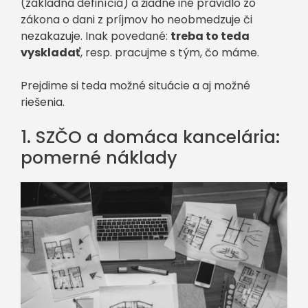
(základná definícia) a žiadne iné pravidlo zo
zákona o dani z príjmov ho neobmedzuje či
nezakazuje. Inak povedané:
treba to teda
vyskladať
, resp. pracujme s tým, čo máme.
Prejdime si teda možné situácie a aj možné
riešenia.
1. SZČO a domáca kancelária:
pomerné náklady