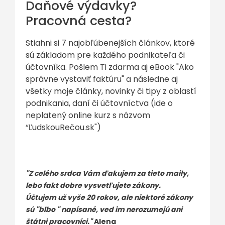
Daňové výdavky?
Pracovná cesta?
Stiahni si 7 najobľúbenejších článkov, ktoré
sú základom pre každého podnikateľa či
účtovníka. Pošlem Ti zdarma aj eBook "Ako
správne vystaviť faktúru" a následne aj
všetky moje články, novinky či tipy z oblastí
podnikania, daní či účtovníctva (ide o
neplatený online kurz s názvom
“ĽudskouRečou.sk")
"Z celého srdca Vám ďakujem za tieto maily,
lebo fakt dobre vysvetľujete zákony.
Účtujem už vyše 20 rokov, ale niektoré zákony
sú "blbo " napísané, ved im nerozumejú ani
štátni pracovníci."
Alena