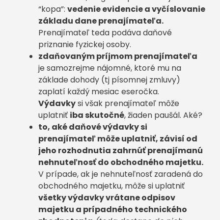
“kopa”:
vedenie evidencie a vyčíslovanie
základu dane prenajímateľa.
Prenajímateľ teda podáva daňové
priznanie fyzickej osoby.
zdaňovaným príjmom prenajímateľa
je samozrejme nájomné, ktoré mu na
základe dohody (tj písomnej zmluvy)
zaplatí každý mesiac eseročka.
Výdavky
si však prenajímateľ môže
uplatniť
iba skutočné
, žiaden paušál. Aké?
to, aké daňové výdavky si
prenajímateľ môže uplatniť, závisí od
jeho rozhodnutia zahrnúť prenajímanú
nehnuteľnosť do obchodného majetku.
V prípade, ak je nehnuteľnosť zaradená do
obchodného majetku, môže si uplatniť
všetky výdavky vrátane odpisov
majetku a prípadného technického