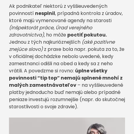
Ak podnikateľ niektorú z vyššieuvedených
povinností
nesplnil
, prípadná kontrola z úradov,
ktoré majú vymenované agendy na starosti
(Inšpektorát práce, Úrad verejného
zdravotníctva),
ho môže
poctiť pokutou.
Jednou z tých najkurióznejších
(aké pozitívne
znejúce slovo)
z praxe bola napr. pokuta za to, že
v oficiálnej dochádzke nebolo uvedené, kedy
zamestnanci odišli na obed a kedy sa z neho
vrátili. A povedzme si rovno:
úplne všetky
povinnosti “tip top” nemajú splnené mnohí z
malých zamestnávateľov
– na vyššieuvedené
platby jednoducho buď nemajú alebo prípadné
peniaze investujú rozumnejšie (napr. do skutočnej
starostlivosti o svoje zdravie).