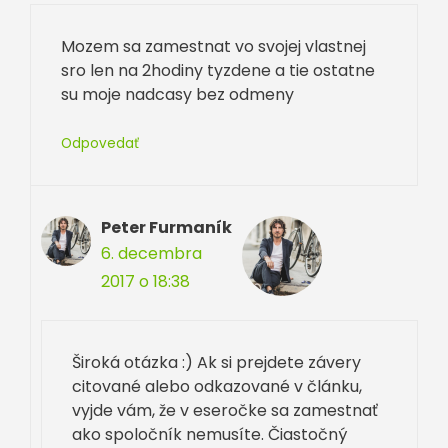
Mozem sa zamestnat vo svojej vlastnej
sro len na 2hodiny tyzdene a tie ostatne
su moje nadcasy bez odmeny
Odpovedať
Peter Furmaník
6. decembra
2017 o 18:38
Široká otázka :) Ak si prejdete závery
citované alebo odkazované v článku,
vyjde vám, že v eseročke sa zamestnať
ako spoločník nemusíte. Čiastočný