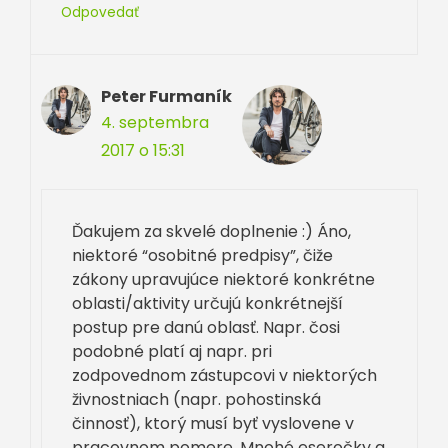
Odpovedať
Peter Furmaník
4. septembra
2017 o 15:31
Ďakujem za skvelé doplnenie :) Áno,
niektoré “osobitné predpisy”, čiže
zákony upravujúce niektoré konkrétne
oblasti/aktivity určujú konkrétnejší
postup pre danú oblasť. Napr. čosi
podobné platí aj napr. pri
zodpovednom zástupcovi v niektorých
živnostniach (napr. pohostinská
činnosť), ktorý musí byť vyslovene v
pracovnom pomere. Mnohé eseročky a