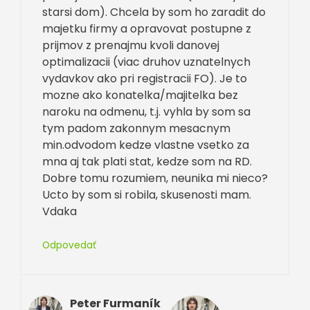
starsi dom). Chcela by som ho zaradit do
majetku firmy a opravovat postupne z
prijmov z prenajmu kvoli danovej
optimalizacii (viac druhov uznatelnych
vydavkov ako pri registracii FO). Je to
mozne ako konatelka/majitelka bez
naroku na odmenu, t.j. vyhla by som sa
tym padom zakonnym mesacnym
min.odvodom kedze vlastne vsetko za
mna aj tak plati stat, kedze som na RD.
Dobre tomu rozumiem, neunika mi nieco?
Ucto by som si robila, skusenosti mam.
Vdaka
Odpovedať
Peter Furmaník