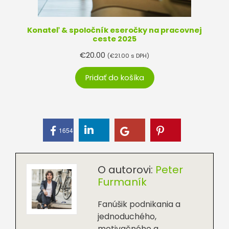
Konateľ & spoločník eseročky na pracovnej
ceste 2025
€
20.00
(
€
21.00
s DPH)
Pridať do košíka
1654
O autorovi:
Peter
Furmaník
Fanúšik podnikania a
jednoduchého,
motivačného a