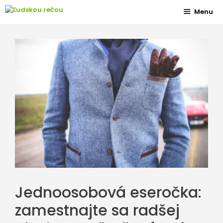
Preskočiť
Menu
na
obsah
Jednoosobová eseročka:
zamestnajte sa radšej