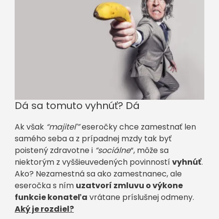
Dá sa tomuto vyhnúť? Dá
Ak však
“majiteľ”
eseročky chce zamestnať len
samého seba a z prípadnej mzdy tak byť
poistený zdravotne i
“sociálne
“, môže sa
niektorým z vyššieuvedených povinností
vyhnúť
.
Ako? Nezamestná sa ako zamestnanec, ale
eseročka s ním
uzatvorí zmluvu o výkone
funkcie konateľa
vrátane príslušnej odmeny.
Aký je rozdiel?