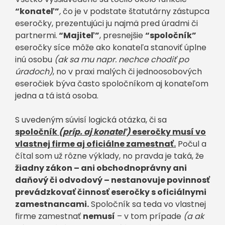
“konateľ”
,
čo je v podstate štatutárny zástupca
eseročky, prezentujúci ju najmä pred úradmi či
partnermi.
“Majiteľ”
, presnejšie
“spoločník”
eseročky síce môže ako konateľa stanoviť úplne
inú osobu
(ak sa mu napr. nechce chodiť po
úradoch)
, no v praxi malých či jednoosobových
eseročiek býva často spoločníkom aj konateľom
jedna a tá istá osoba.
S uvedeným súvisí logická otázka, či sa
spoločník
(príp. aj konateľ)
eseročky musí vo
vlastnej firme aj oficiálne zamestnať.
Počul a
čítal som už rôzne výklady, no pravda je taká, že
žiadny zákon – ani obchodnoprávny ani
daňový či odvodový – nestanovuje povinnosť
prevádzkovať činnosť eseročky s oficiálnymi
zamestnancami.
Spoločník sa teda vo vlastnej
firme zamestnať
nemusí
– v tom prípade
(a ak