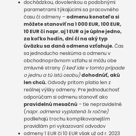
dochádzkou, dovolenkou a podobnými
parametrami týkajúcimi sa pracovného
času či odmeny –
odmenu konateľa si
môžete stanoviť na 1 000 EUR, 100 EUR,
10 EUR či napr. aj 1 EUR a je úplne jedno,
za koľko hodín, dní či na aký typ
úväzku sa daná odmena vzťahuje.
Čas
sa jednoducho neskúma a odmenu v
obchodnoprávnom vzťahu si môžu obe
zmluvné strany
(i keď ide v tomto prípade
o jednu a tú istú osobu)
dohodnúť, akú
len chcú.
Odvody pritom platia len z
reálnej výšky odmeny. Pre jednoduchosť
odporúčam si odmenu stanoviť ako
pravidelnú mesačnú
– tie nepravidelné
(
napr. odmena vyplatená 1x ročne)
podliehajú trochu komplikovanejším
pravidlám pri vykazovaní odvodov
odmeny 1 EUR či 10 EUR však už od r. 2023