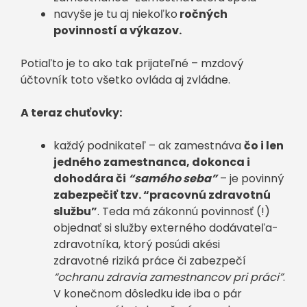
navyše je tu aj niekoľko
ročných
povinností a výkazov.
Potiaľto je to ako tak prijateľné – mzdový
účtovník toto všetko ovláda aj zvládne.
A teraz chuťovky:
každý podnikateľ – ak zamestnáva
čo i len
jedného zamestnanca, dokonca i
dohodára či
“samého seba”
– je povinný
zabezpečiť tzv. “pracovnú zdravotnú
službu”
. Teda má zákonnú povinnosť (!)
objednať si služby externého dodávateľa-
zdravotníka, ktorý posúdi akési
zdravotné riziká práce či zabezpečí
“ochranu zdravia zamestnancov pri práci”
.
V konečnom dôsledku ide iba o pár