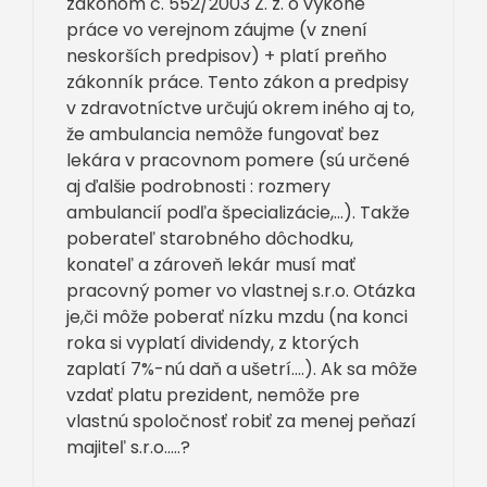
zákonom č. 552/2003 Z. z. o výkone
práce vo verejnom záujme (v znení
neskorších predpisov) + platí preňho
zákonník práce. Tento zákon a predpisy
v zdravotníctve určujú okrem iného aj to,
že ambulancia nemôže fungovať bez
lekára v pracovnom pomere (sú určené
aj ďalšie podrobnosti : rozmery
ambulancií podľa špecializácie,…). Takže
poberateľ starobného dôchodku,
konateľ a zároveň lekár musí mať
pracovný pomer vo vlastnej s.r.o. Otázka
je,či môže poberať nízku mzdu (na konci
roka si vyplatí dividendy, z ktorých
zaplatí 7%-nú daň a ušetrí….). Ak sa môže
vzdať platu prezident, nemôže pre
vlastnú spoločnosť robiť za menej peňazí
majiteľ s.r.o…..?