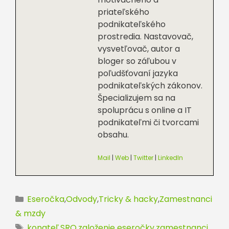
priateľského
podnikateľského
prostredia. Nastavovač,
vysvetľovač, autor a
bloger so záľubou v
poľudšťovaní jazyka
podnikateľských zákonov.
Špecializujem sa na
spoluprácu s online a IT
podnikateľmi či tvorcami
obsahu.
Mail
|
Web
|
Twitter
|
LinkedIn
Kategórie
Eseročka
,
Odvody
,
Tricky & hacky
,
Zamestnanci
& mzdy
Značky
konateľ
,
SRO
,
založenie eseročky
,
zamestnanci