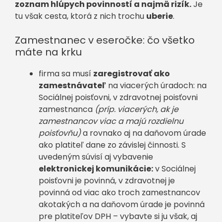
zoznam hlúpych povinností a najmä rizík.
Je
tu však cesta, ktorá z nich trochu
uberie
.
Zamestnanec v eseročke: čo všetko
máte na krku
firma sa musí
zaregistrovať ako
zamestnávateľ
na viacerých úradoch: na
Sociálnej poisťovni, v zdravotnej poisťovni
zamestnanca
(príp. viacerých, ak je
zamestnancov viac a majú rozdielnu
poisťovňu)
a rovnako aj na daňovom úrade
ako platiteľ dane zo závislej činnosti. S
uvedeným súvisí aj vybavenie
elektronickej komunikácie:
v Sociálnej
poisťovni je povinná, v zdravotnej je
povinná od viac ako troch zamestnancov
akotakých a na daňovom úrade je povinná
pre platiteľov DPH – vybavte si ju však, aj