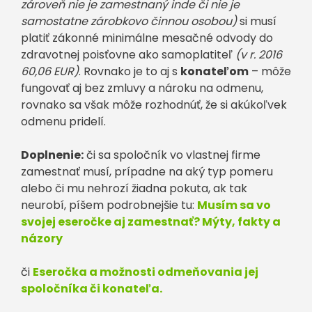
zároveň nie je zamestnaný inde či nie je
samostatne zárobkovo činnou osobou)
si musí
platiť zákonné minimálne mesačné odvody do
zdravotnej poisťovne ako samoplatiteľ
(v r. 2016
60,06 EUR)
. Rovnako je to aj s
konateľom
– môže
fungovať aj bez zmluvy a nároku na odmenu,
rovnako sa však môže rozhodnúť, že si akúkoľvek
odmenu pridelí.
Doplnenie:
či sa spoločník vo vlastnej firme
zamestnať musí, prípadne na aký typ pomeru
alebo či mu nehrozí žiadna pokuta, ak tak
neurobí, píšem podrobnejšie tu:
Musím sa vo
svojej eseročke aj zamestnať? Mýty, fakty a
názory
či
Eseročka a možnosti odmeňovania jej
spoločníka či konateľa.