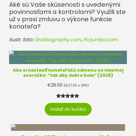
Aké sú Vaše skúsenosti s uvedenými
povinnosťami a kontrolami? Využili ste
už v praxi zmluvu o výkone funkcie
konateľa?
Ilustr. foto:
Gratisography.com
,
Picjumbo.com
Ako si nastaviť konateľskú odmenu vo vlastnej
eseročke: “tak aby dobre bolo” (2026)
€
26.00
(
€
27.30
s DPH)
Hodnotenie
3
Pridať do košíka
5.00
z 5
na základe
zákazníckyc
h recenzií