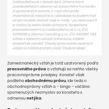
ĽudskouRečou.sk z oblasti daní, účtovníctva a
podnikateľských zákonov od autora Petra Furmaníka
či spriaznených autorov. E-mail Vám príde
maximálne 6x mesačne a v databáze ho budem mať,
až kým budete otvárať moje e-maily - po neotvorení 5
e-mailov za sebou bude vymazaný. Spoločnými
prevádzkovateľmi sú ĽudskouRečou.sk s.r.o, IČO:
52056198 a Libertax Consulting s.r.o. IČO: 44121881. Váš
súhlas s odberom súčastí online kurzu môžete
kedykoľvek odvolať. Zásady spracovania osobných
údajov si môžete pozrieť v časti "Osobné údaje".
Zamestnanecký vzťah je totiž uzatvorený podľa
pracovného práva
a vzťahujú sa naňho všetky
pracovnoprávne predpisy. Konateľ však
podlieha
obchodnému právu
, ide teda o
obchodnoprávny vzťah a – bingo – väčšina
spomenutých nezmyslov sa konateľa s
odmenou
netýka
.