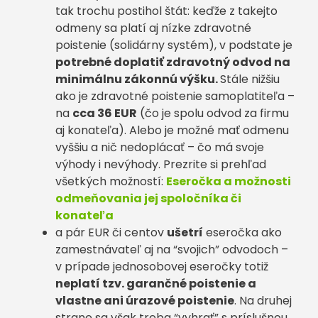
tak trochu postihol štát: keďže z takejto
odmeny sa platí aj nízke zdravotné
poistenie (solidárny systém), v podstate je
potrebné doplatiť zdravotný odvod na
minimálnu zákonnú výšku.
Stále nižšiu
ako je zdravotné poistenie samoplatiteľa –
na
cca 36 EUR
(čo je spolu odvod za firmu
aj konateľa). Alebo je možné mať odmenu
vyššiu a nič nedoplácať – čo má svoje
výhody i nevýhody. Prezrite si prehľad
všetkých možností:
Eseročka a možnosti
odmeňovania jej spoločníka či
konateľa
a pár EUR či centov
ušetrí
eseročka ako
zamestnávateľ aj na “svojich” odvodoch –
v prípade jednosobovej eseročky totiž
neplatí tzv. garančné poistenie a
vlastne ani úrazové poistenie
. Na druhej
strane sa však treba “vyhrať” s príslušnou