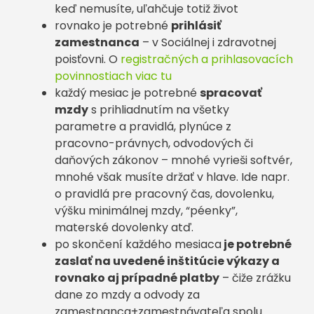
keď nemusíte, uľahčuje totiž život
rovnako je potrebné
prihlásiť
zamestnanca
– v Sociálnej i zdravotnej
poisťovni. O
registračných a prihlasovacích
povinnostiach viac tu
každý mesiac je potrebné
spracovať
mzdy
s prihliadnutím na všetky
parametre a pravidlá, plynúce z
pracovno-právnych, odvodových či
daňových zákonov – mnohé vyrieši softvér,
mnohé však musíte držať v hlave. Ide napr.
o pravidlá pre pracovný čas, dovolenku,
výšku minimálnej mzdy, “péenky”,
materské dovolenky atď.
po skončení každého mesiaca
je potrebné
zaslať na uvedené inštitúcie výkazy a
rovnako aj prípadné platby
– čiže zrážku
dane zo mzdy a odvody za
zamestnanca+zamestnávateľa spolu