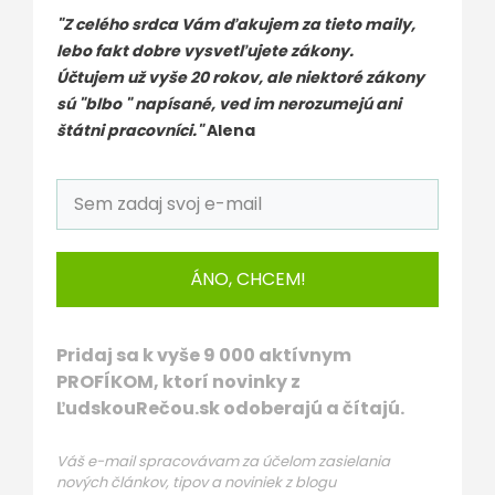
"Z celého srdca Vám ďakujem za tieto maily,
lebo fakt dobre vysvetľujete zákony.
Účtujem už vyše 20 rokov, ale niektoré zákony
sú "blbo " napísané, ved im nerozumejú ani
štátni pracovníci."
Alena
ÁNO, CHCEM!
Pridaj sa k vyše 9 000 aktívnym
PROFÍKOM, ktorí novinky z
ĽudskouRečou.sk odoberajú a čítajú.
Váš e-mail spracovávam za účelom zasielania
nových článkov, tipov a noviniek z blogu