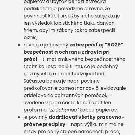
papierov a úbytok peňazí z vrecka
podnikateľa a povedzme si rovno, že
povinnosť kúpiť si služby iného subjektu je
len výsledok lobistického tlaku daných
firiem, aby im zákony takto zabezpečili
biznis;
rovnako je povinný
zabezpečiť aj “BOZP”:
bezpečnosť a ochranu zdravia pri
práci
– tj mať zmluvného bezpečnostného
technika resp. celú firmu, čo je podobný
nezmysel ako predchádzajúci bod.
Súčasťou balíka je napr. povinné
preškoľovanie zamestnancov či evidovanie
prideľovania ochranných pomôcok –
uvedené v praxi často končí opäť len
proforma
“zbúchanou”
kopou papierov;
je povinný
dodržiavať všetky pracovno-
právne predpisy
– napr. výšku minimálnej
mzdy pre daný stupeň náročnosti práce,