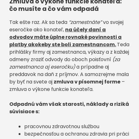
Zmluva o výkone funkcie konateľa:
čo musíte a čo vám odpadá
Tak ešte raz. Ak sa teda
“zamestnáte”
vo svojej
eseročke ako konateľ,
na účely daní a
odvodov máte úplne rovnaké povinnosti a
platby akokeby ste boli
zamestnancom.
Teda
prihlášky firmy aj zamestnanca, výkazy a z každej
odmeny zraziť odvody do oboch poisťovní
(za
zamestnanca aj eseročku)
a prípadne aj
preddavok na daň z príjmov. A samozrejme mala
by byť na svete aj
zmluva v písomnej forme
–
zmluva o výkone funkcie konateľa.
Odpadnú vám však starosti, náklady a riziká
súvisiace s:
pracovnou zdravotnou službou
bezpečnosťou a ochranou zdravia pri práci