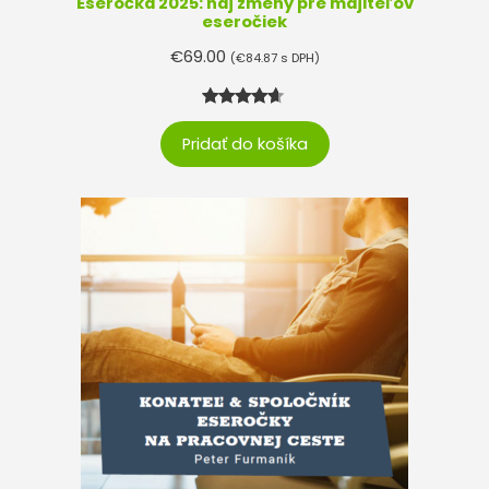
Eseročka 2025: naj zmeny pre majiteľov
eseročiek
€
69.00
(
€
84.87
s DPH)
Hodnoteni
2
Pridať do košíka
e
4.50
z
5 na
základe
zákazníck
ych
recenzií