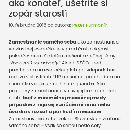
ako konateľ, ušetríte si
zopár starostí
10. februára 2016
od autora:
Peter Furmaník
Zamestnanie samého seba
ako zamestnanca
vo vlastnej eseročke je v praxi často akýmsi
pokračovaním či ďalším riešením večnej témy
“živnostník vs. odvody”.
Ak ich SZČO pred
prechodom na eseročku platí pravdepodobne
rádovo v stovkách EUR mesačne, prechodom na
eseročku väčšinu z nich naozaj
ušetrí
. Ako
prípadný zamestnanec vo svojej firme ich platí
často
buď z minimálnej mesačnej mzdy
prípadne z nejakej variácie minimálneho
úväzku v rozsahu pár hodín mesačne
.
Zamestnávanie kohoľvek na Slovensku – vrátane
samého seba – však so sebou nesie celý