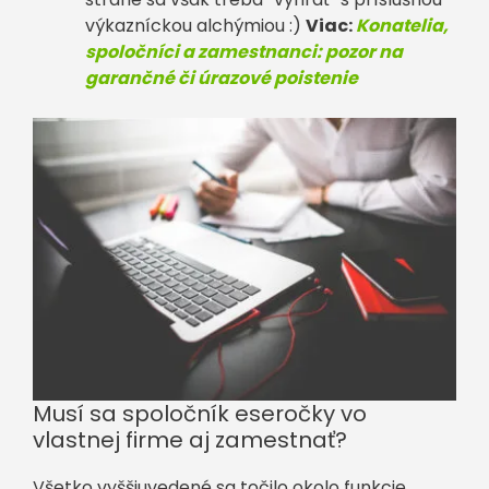
výkazníckou alchýmiou :)
Viac:
Konatelia,
spoločníci a zamestnanci: pozor na
garančné či úrazové poistenie
Musí sa spoločník eseročky vo
vlastnej firme aj zamestnať?
Všetko vyššiuvedené sa točilo okolo funkcie