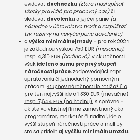
evidovať
dochádzku
(ktorá musí spĺňať
všetky pravidlá pre pracovný čas)
či
sledovať
dovolenku
a jej čerpanie
(a
následne v účtovníctve tvoriť a rozpúšťať
tzv. rezervy na nevyčerpanú dovolenku)
a
výška minimálnej mzdy
– pre rok 2024
je základnou výškou 750 EUR
(mesačná)
,
resp. 4,310 EUR
(hodinová)
. V skutočnosti
však
ide len o sumu pre prvý stupeň
náročnosti práce
, zodpovedajúci napr.
upratovaniu či jednoduchý pomocným
prácam.
Stupňov náročnosti je totiž až 6 a
pre ten najvyšší ide o 1 330 EUR (mesačne)
resp. 7,644 EUR (na hodinu).
A správne –
ak ste vo vlastnej firme zamestnaný ako
programátor, marketér či riaditeľ, ide o
vyšší stupeň náročnosti práce a mali by
ste sa prideliť
aj vyššiu minimálnu mzdu.