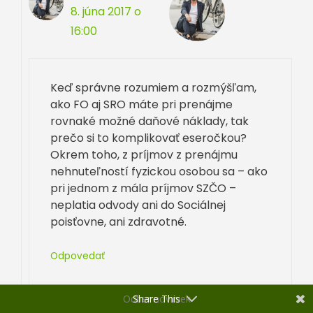
8. júna 2017 o
16:00
Keď správne rozumiem a rozmýšľam,
ako FO aj SRO máte pri prenájme
rovnaké možné daňové náklady, tak
prečo si to komplikovať eseročkou?
Okrem toho, z príjmov z prenájmu
nehnuteľností fyzickou osobou sa – ako
pri jednom z mála príjmov SZČO –
neplatia odvody ani do Sociálnej
poisťovne, ani zdravotné.
Odpovedať
Odber noviniek
Share This