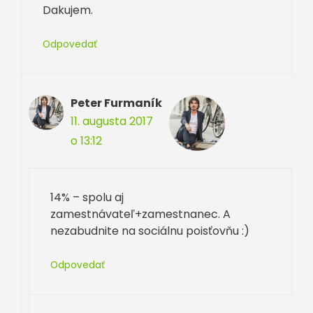
Dakujem.
Odpovedať
Peter Furmaník
11. augusta 2017
o 13:12
14% – spolu aj
zamestnávateľ+zamestnanec. A
nezabudnite na sociálnu poisťovňu :)
Odpovedať