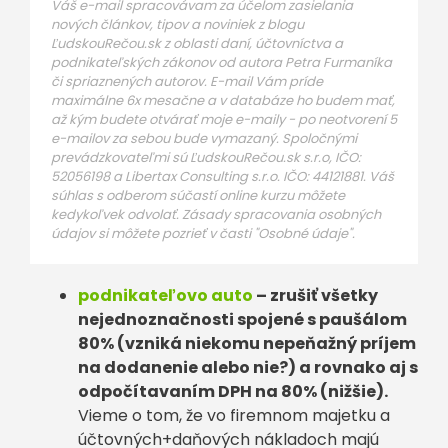
Váš e-mail spracovávam za účelom zasielania
nových článkov, tipov a noviniek z blogu
ĽudskouRečou.sk z oblasti daní, účtovníctva a
podnikateľských zákonov od autora Petra Furmaníka
či spriaznených autorov. E-mail Vám príde
maximálne 6x mesačne a v databáze ho budem mať,
až kým budete otvárať moje e-maily - po neotvorení 5
e-mailov za sebou bude vymazaný. Spoločnými
prevádzkovateľmi sú ĽudskouRečou.sk s.r.o, IČO:
52056198 a Libertax Consulting s.r.o. IČO: 44121881. Váš
súhlas s odberom súčastí online kurzu môžete
kedykoľvek odvolať. Zásady spracovania osobných
údajov si môžete pozrieť v časti "Osobné údaje".
podnikateľovo auto
– zrušiť všetky
nejednoznačnosti spojené s paušálom
80% (vzniká niekomu nepeňažný príjem
na dodanenie alebo nie?) a rovnako aj s
odpočítavaním DPH na 80% (nižšie).
Vieme o tom, že vo firemnom majetku a
účtovných+daňových nákladoch majú