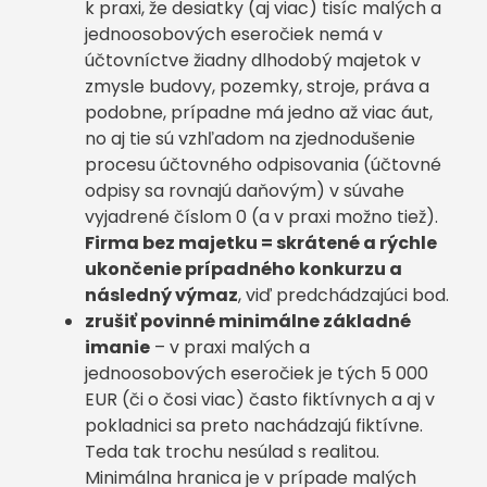
k praxi, že desiatky (aj viac) tisíc malých a
jednoosobových eseročiek nemá v
účtovníctve žiadny dlhodobý majetok v
zmysle budovy, pozemky, stroje, práva a
podobne, prípadne má jedno až viac áut,
no aj tie sú vzhľadom na zjednodušenie
procesu účtovného odpisovania (účtovné
odpisy sa rovnajú daňovým) v súvahe
vyjadrené číslom 0 (a v praxi možno tiež).
Firma bez majetku = skrátené a rýchle
ukončenie prípadného konkurzu a
následný výmaz
, viď predchádzajúci bod.
zrušiť povinné minimálne základné
imanie
– v praxi malých a
jednoosobových eseročiek je tých 5 000
EUR (či o čosi viac) často fiktívnych a aj v
pokladnici sa preto nachádzajú fiktívne.
Teda tak trochu nesúlad s realitou.
Minimálna hranica je v prípade malých