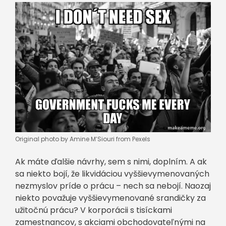
Original photo by Amine M’Siouri from Pexels
Ak máte ďalšie návrhy, sem s nimi, doplním. A ak
sa niekto bojí, že likvidáciou vyššievymenovaných
nezmyslov príde o prácu – nech sa nebojí. Naozaj
niekto považuje vyššievymenované srandičky za
užitočnú prácu? V korporácii s tisíckami
zamestnancov, s akciami obchodovateľnými na