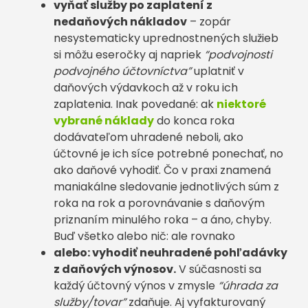
vyňať služby po zaplatení z
nedaňových nákladov
– zopár
nesystematicky uprednostnených služieb
si môžu eseročky aj napriek
“podvojnosti
podvojného účtovníctva”
uplatniť v
daňových výdavkoch až v roku ich
zaplatenia. Inak povedané: ak
niektoré
vybrané náklady
do konca roka
dodávateľom uhradené neboli, ako
účtovné je ich síce potrebné ponechať, no
ako daňové vyhodiť. Čo v praxi znamená
maniakálne sledovanie jednotlivých súm z
roka na rok a porovnávanie s daňovým
priznaním minulého roka – a áno, chyby.
Buď všetko alebo nič: ale rovnako
alebo: vyhodiť neuhradené pohľadávky
z daňových výnosov.
V súčasnosti sa
každý účtovný výnos v zmysle
“úhrada za
služby/tovar”
zdaňuje. Aj vyfakturovaný