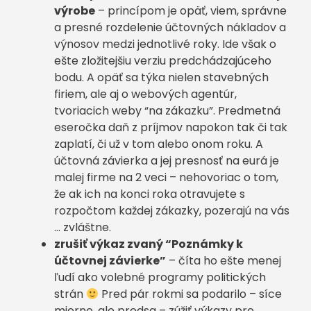
výrobe
– princípom je opäť, viem, správne
a presné rozdelenie účtovných nákladov a
výnosov medzi jednotlivé roky. Ide však o
ešte zložitejšiu verziu predchádzajúceho
bodu. A opäť sa týka nielen stavebných
firiem, ale aj o webových agentúr,
tvoriacich weby “na zákazku”. Predmetná
eseročka daň z príjmov napokon tak či tak
zaplatí, či už v tom alebo onom roku. A
účtovná závierka a jej presnosť na eurá je
malej firme na 2 veci – nehovoriac o tom,
že ak ich na konci roka otravujete s
rozpočtom každej zákazky, pozerajú na vás
… zvláštne.
zrušiť výkaz zvaný “Poznámky k
účtovnej závierke”
– číta ho ešte menej
ľudí ako volebné programy politických
strán
Pred pár rokmi sa podarilo – síce
mierne, ale predsa – zúžiť výkazy pre