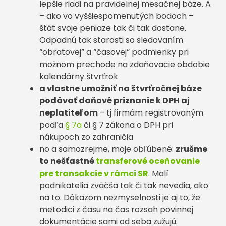
lepšie riadi na pravidelnej mesačnej báze. A
– ako vo vyššiespomenutých bodoch –
štát svoje peniaze tak či tak dostane.
Odpadnú tak starosti so sledovaním
“obratovej” a “časovej” podmienky pri
možnom prechode na zdaňovacie obdobie
kalendárny štvrťrok
a vlastne umožniť na štvrťročnej báze
podávať daňové priznanie k DPH aj
neplatiteľom
– tj firmám registrovaným
podľa
§ 7a
či § 7 zákona o DPH pri
nákupoch zo zahraničia
no a samozrejme, moje obľúbené:
zrušme
to nešťastné
transferové oceňovanie
pre transakcie v rámci SR
. Malí
podnikatelia zväčša tak či tak nevedia, ako
na to. Dôkazom nezmyselnosti je aj to, že
metodici z času na čas rozsah povinnej
dokumentácie sami od seba zužujú.