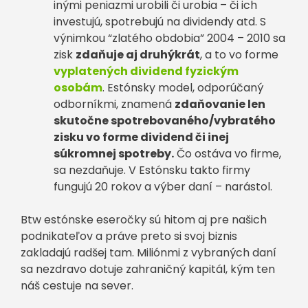
inými peniazmi urobili či urobia – či ich
investujú, spotrebujú na dividendy atd. S
výnimkou “zlatého obdobia” 2004 – 2010 sa
zisk
zdaňuje aj druhýkrát
, a to vo forme
vyplatených dividend fyzickým
osobám
. Estónsky model, odporúčaný
odborníkmi, znamená
zdaňovanie len
skutočne spotrebovaného/vybratého
zisku vo forme dividend či inej
súkromnej spotreby.
Čo ostáva vo firme,
sa nezdaňuje. V Estónsku takto firmy
fungujú 20 rokov a výber daní – narástol.
Btw estónske eseročky sú hitom aj pre našich
podnikateľov a práve preto si svoj biznis
zakladajú radšej tam. Miliónmi z vybraných daní
sa nezdravo dotuje zahraničný kapitál, kým ten
náš cestuje na sever.