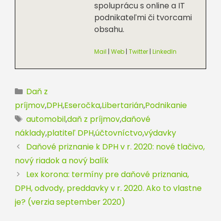
spoluprácu s online a IT
podnikateľmi či tvorcami
obsahu.
Mail
|
Web
|
Twitter
|
LinkedIn
Kategórie
Daň z
príjmov
,
DPH
,
Eseročka
,
Libertarián
,
Podnikanie
Značky
automobil
,
daň z príjmov
,
daňové
náklady
,
platiteľ DPH
,
účtovníctvo
,
výdavky
Daňové priznanie k DPH v r. 2020: nové tlačivo,
nový riadok a nový balík
Lex korona: termíny pre daňové priznania,
DPH, odvody, preddavky v r. 2020. Ako to vlastne
je? (verzia september 2020)