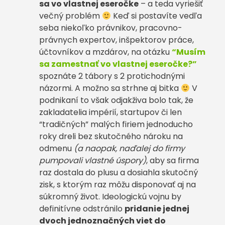
sa vo vlastnej eseročke
– a teda vyriešiť
večný problém
Keď si postavíte vedľa
seba niekoľko právnikov, pracovno-
právnych expertov, inšpektorov práce,
účtovníkov a mzdárov, na otázku
“Musím
sa zamestnať vo vlastnej eseročke?”
spoznáte 2 tábory s 2 protichodnými
názormi. A možno sa strhne aj bitka
V
podnikaní to však odjakživa bolo tak, že
zakladatelia impérií, startupov či len
“tradičných” malých firiem jednoducho
roky dreli bez skutočného nároku na
odmenu
(a naopak, naďalej do firmy
pumpovali vlastné úspory)
, aby sa firma
raz dostala do plusu a dosiahla skutočný
zisk, s ktorým raz môžu disponovať aj na
súkromný život. Ideologickú vojnu by
definitívne odstránilo
pridanie jednej
dvoch jednoznačných viet do