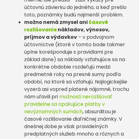
účtovnú závierku do jedného, a keď prešlo
toto, poznámky budú najmenší problém.
možno nemá zmysel ani
časové
rozlišovanie
nákladov, výnosov,
príjmov a výdavkov
– v podvojnom
účtovníctve (ktoré v tomto bode takmer
úplne korešponduje s pravidlami pre
základ dane) sa náklady vzťahujúce sa na
konkrétne obdobie rozdeľujú medzi
predmetné roky na presné sumy podľa
období, na ktoré sa vzťahujú. Najlogickejšie
vyzerá asi vopred platené nájomné, trochu
nám uľavili pri
možnosti nerozlišovať
pravidelne sa opakujúce platby v
nevýznamných sumách
, absurditou je
časové rozlišovanie diaľničnej známky. V
dnešnej dobe je však pravidelných
predplatných služieb mnoho a rôznych a