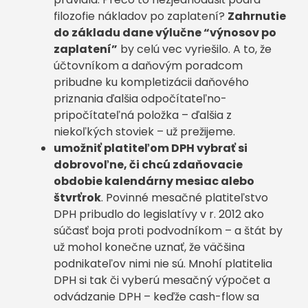
filozofie nákladov po zaplatení?
Zahrnutie
do základu dane výlučne “výnosov po
zaplatení”
by celú vec vyriešilo. A to, že
účtovníkom a daňovým poradcom
pribudne ku kompletizácii daňového
priznania ďalšia odpočítateľno-
pripočítateľná položka – ďalšia z
niekoľkých stoviek – už prežijeme.
umožniť platiteľom DPH vybrať si
dobrovoľne, či chcú zdaňovacie
obdobie kalendárny mesiac alebo
štvrťrok
. Povinné mesačné platiteľstvo
DPH pribudlo do legislatívy v r. 2012 ako
súčasť boja proti podvodníkom – a štát by
už mohol konečne uznať, že väčšina
podnikateľov nimi nie sú. Mnohí platitelia
DPH si tak či vyberú mesačný výpočet a
odvádzanie DPH – keďže cash-flow sa