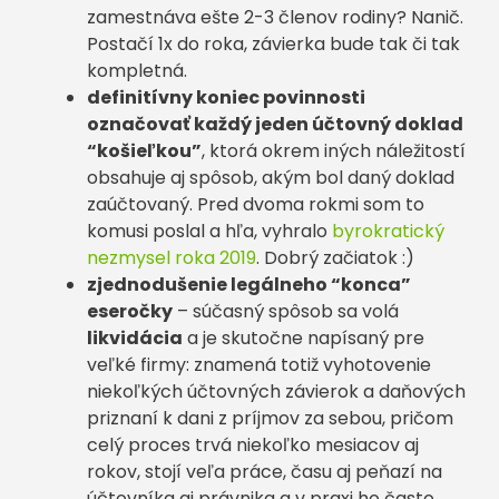
zamestnáva ešte 2-3 členov rodiny? Nanič.
Postačí 1x do roka, závierka bude tak či tak
kompletná.
definitívny koniec povinnosti
označovať každý jeden účtovný doklad
“košieľkou”
, ktorá okrem iných náležitostí
obsahuje aj spôsob, akým bol daný doklad
zaúčtovaný. Pred dvoma rokmi som to
komusi poslal a hľa, vyhralo
byrokratický
nezmysel roka 2019
. Dobrý začiatok :)
zjednodušenie legálneho “konca”
eseročky
– súčasný spôsob sa volá
likvidácia
a je skutočne napísaný pre
veľké firmy: znamená totiž vyhotovenie
niekoľkých účtovných závierok a daňových
priznaní k dani z príjmov za sebou, pričom
celý proces trvá niekoľko mesiacov aj
rokov, stojí veľa práce, času aj peňazí na
účtovníka aj právnika a v praxi ho často