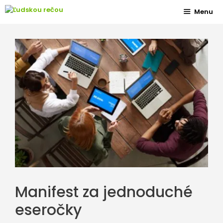
Preskočiť
Menu
na
obsah
Manifest za jednoduché
eseročky