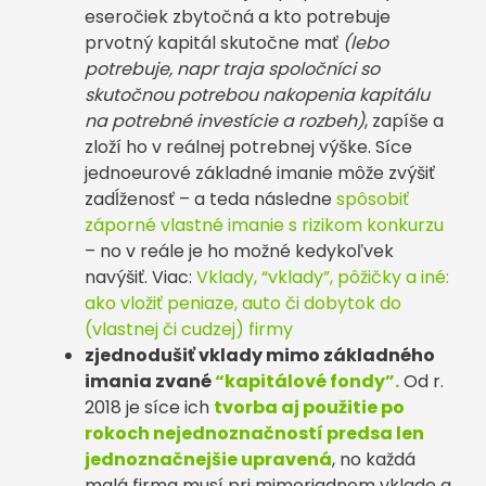
eseročiek zbytočná a kto potrebuje
prvotný kapitál skutočne mať
(lebo
potrebuje, napr traja spoločníci so
skutočnou potrebou nakopenia kapitálu
na potrebné investície a rozbeh)
, zapíše a
zloží ho v reálnej potrebnej výške. Síce
jednoeurové základné imanie môže zvýšiť
zadĺženosť – a teda následne
spôsobiť
záporné vlastné imanie s rizikom konkurzu
– no v reále je ho možné kedykoľvek
navýšiť. Viac:
Vklady, “vklady”, pôžičky a iné:
ako vložiť peniaze, auto či dobytok do
(vlastnej či cudzej) firmy
zjednodušiť vklady mimo základného
imania zvané
“kapitálové fondy”.
Od r.
2018 je síce ich
tvorba aj použitie po
rokoch nejednoznačností predsa len
jednoznačnejšie upravená
, no každá
malá firma musí pri mimoriadnom vklade a