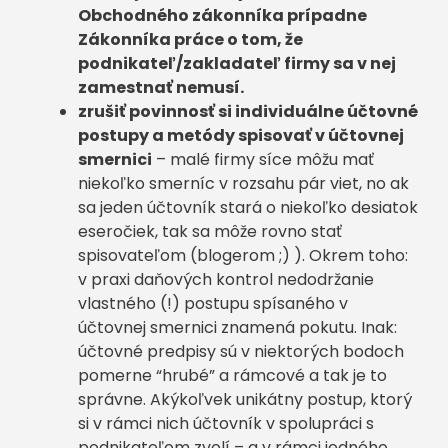
Obchodného zákonníka prípadne
Zákonníka práce o tom, že
podnikateľ/zakladateľ firmy sa v nej
zamestnať nemusí.
zrušiť povinnosť si individuálne účtovné
postupy a metódy spisovať v účtovnej
smernici
– malé firmy síce môžu mať
niekoľko smerníc v rozsahu pár viet, no ak
sa jeden účtovník stará o niekoľko desiatok
eseročiek, tak sa môže rovno stať
spisovateľom (blogerom ;) ). Okrem toho:
v praxi daňových kontrol nedodržanie
vlastného (!) postupu spísaného v
účtovnej smernici znamená pokutu. Inak:
účtovné predpisy sú v niektorých bodoch
pomerne “hrubé” a rámcové a tak je to
správne. Akýkoľvek unikátny postup, ktorý
si v rámci nich účtovník v spolupráci s
podnikateľom zvolí – a v rámci jedného