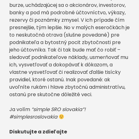
burze, uchádzajúcej sa o akcionárov, investorov,
banky a pod má podrobné účtovníctvo, výkazy,
rezervy či poznámky zmysel. V ich prípade čím
presnejšie, tým lepšie. No v malých eseročkách je
to neskutočná otrava (slušne povedané) pre
podnikateľa a bytostný pocit zbytočnosti pre
jeho účtovníka. Tak či tak bude mať čo robiť –
sledovať podnikateľove náklady, usmerňovať mu
ich, vysvetľovať a dokopávať k dôkazom, a
vlastne vysvetľovať či realizovať ďalšie tisícky
pravidiel, ktoré ostanú. Inak povedané: ak
uvoľníte rukám i hlave zbytočnú administratívu,
ostanú pre skutočne dôležité veci.
Ja volím
“simple SRO slovakia”!
#simplesroslovakia
Diskutujte a zdieľajte