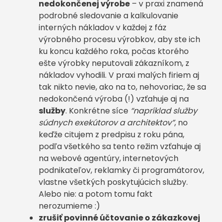
nedokončenej výrobe
– v praxi znamená
podrobné sledovanie a kalkulovanie
interných nákladov v každej z fáz
výrobného procesu výrobkov, aby ste ich
ku koncu každého roka, počas ktorého
ešte výrobky neputovali zákazníkom, z
nákladov vyhodili. V praxi malých firiem aj
tak nikto nevie, ako na to, nehovoriac, že sa
nedokončená výroba (!) vzťahuje aj na
služby
. Konkrétne síce
“napríklad služby
súdnych exekútorov a architektov”
, no
keďže citujem z predpisu z roku pána,
podľa všetkého sa tento režim vzťahuje aj
na webové agentúry, internetových
podnikateľov, reklamky či programátorov,
vlastne všetkých poskytujúcich služby.
Alebo nie: a potom tomu fakt
nerozumieme :)
zrušiť povinné účtovanie o zákazkovej