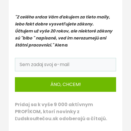
"Z celého srdca Vám ďakujem za tieto maily,
lebo fakt dobre vysvetľujete zákony.
Účtujem už vyše 20 rokov, ale niektoré zákony
sú "blbo " napísané, ved im nerozumejú ani
štátni pracovníci."
Alena
ÁNO, CHCEM!
Pridaj sa k vyše 9 000 aktívnym
PROFÍKOM, ktorí novinky z
ĽudskouRečou.sk odoberajú a čítajú.