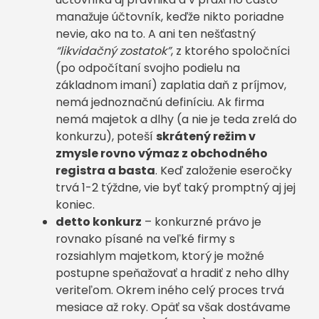
manažuje účtovník, keďže nikto poriadne
nevie, ako na to. A ani ten nešťastný
“likvidačný zostatok”
, z ktorého spoločníci
(po odpočítaní svojho podielu na
základnom imaní) zaplatia daň z príjmov,
nemá jednoznačnú definíciu. Ak firma
nemá majetok a dlhy (a nie je teda zrelá do
konkurzu), poteší
skrátený režim v
zmysle rovno výmaz z obchodného
registra a basta
. Keď založenie eseročky
trvá 1-2 týždne, vie byť taký promptný aj jej
koniec.
detto konkurz
– konkurzné právo je
rovnako písané na veľké firmy s
rozsiahlym majetkom, ktorý je možné
postupne speňažovať a hradiť z neho dlhy
veriteľom. Okrem iného celý proces trvá
mesiace až roky. Opäť sa však dostávame