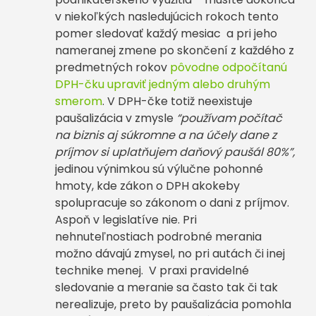
v niekoľkých nasledujúcich rokoch tento
pomer sledovať každý mesiac a pri jeho
nameranej zmene po skončení z každého z
predmetných rokov
pôvodne odpočítanú
DPH-čku upraviť jedným alebo druhým
smerom
. V DPH-čke totiž neexistuje
paušalizácia v zmysle
“používam počítač
na biznis aj súkromne a na účely dane z
príjmov si uplatňujem daňový paušál 80%”,
jedinou výnimkou sú výlučne pohonné
hmoty, kde zákon o DPH akokeby
spolupracuje so zákonom o dani z príjmov.
Aspoň v legislatíve nie. Pri
nehnuteľnostiach podrobné merania
možno dávajú zmysel, no pri autách či inej
technike menej. V praxi pravidelné
sledovanie a meranie sa často tak či tak
nerealizuje, preto by paušalizácia pomohla