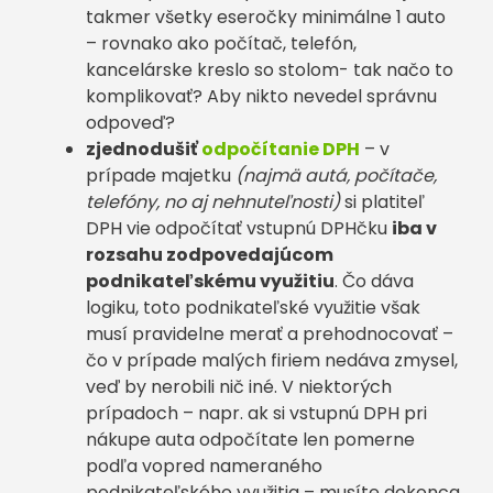
takmer všetky eseročky minimálne 1 auto
– rovnako ako počítač, telefón,
kancelárske kreslo so stolom- tak načo to
komplikovať? Aby nikto nevedel správnu
odpoveď?
zjednodušiť
odpočítanie DPH
– v
prípade majetku
(najmä autá, počítače,
telefóny, no aj nehnuteľnosti)
si platiteľ
DPH vie odpočítať vstupnú DPHčku
iba v
rozsahu zodpovedajúcom
podnikateľskému využitiu
. Čo dáva
logiku, toto podnikateľské využitie však
musí pravidelne merať a prehodnocovať –
čo v prípade malých firiem nedáva zmysel,
veď by nerobili nič iné. V niektorých
prípadoch – napr. ak si vstupnú DPH pri
nákupe auta odpočítate len pomerne
podľa vopred nameraného
podnikateľského využitia – musíte dokonca