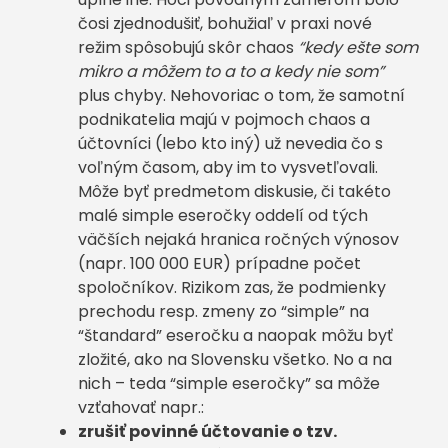
čosi zjednodušiť, bohužiaľ v praxi nové
režim spôsobujú skôr chaos
“kedy ešte som
mikro a môžem to a to a kedy nie som”
plus chyby. Nehovoriac o tom, že samotní
podnikatelia majú v pojmoch chaos a
účtovníci (lebo kto iný) už nevedia čo s
voľným časom, aby im to vysvetľovali.
Môže byť predmetom diskusie, či takéto
malé simple eseročky oddelí od tých
väčších nejaká hranica ročných výnosov
(napr. 100 000 EUR) prípadne počet
spoločníkov. Rizikom zas, že podmienky
prechodu resp. zmeny zo “simple” na
“štandard” eseročku a naopak môžu byť
zložité, ako na Slovensku všetko. No a na
nich – teda “simple eseročky” sa môže
vzťahovať napr.:
zrušiť povinné účtovanie o tzv.