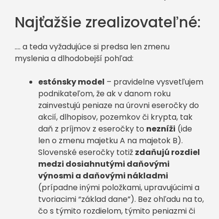
Najťažšie zrealizovateľné:
…. a teda vyžadujúce si predsa len zmenu
myslenia a dlhodobejší pohľad:
estónsky model
– pravidelne vysvetľujem
podnikateľom, že ak v danom roku
zainvestujú peniaze na úrovni eseročky do
akcií, dlhopisov, pozemkov či krypta, tak
daň z príjmov z eseročky to
nezníži
(ide
len o zmenu majetku A na majetok B).
Slovenské eseročky totiž
zdaňujú rozdiel
medzi dosiahnutými daňovými
výnosmi a daňovými nákladmi
(prípadne inými položkami, upravujúcimi a
tvoriacimi “základ dane”). Bez ohľadu na to,
čo s týmito rozdielom, týmito peniazmi či