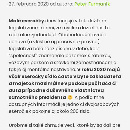
27. februára 2020
od autora:
Peter Furmaník
Malé eseročky
dnes fungujú v tak zložitom
legislatívnom rámci, že myslím dozrel čas to
radikálne zjednodušiť. Obchodná, účtovná i
daňová (a vlastne aj pracovno-právna)
legislatíva bola totiž písaná v dobe, keď
“spoločnosť” znamenalo pozemok s fabrikou,
vozovým parkom a stovkami zamestnancom a
tak je aj mentálne nastavená.
V roku 2020 majú
však eseročky sídlo často v byte zakladateľa
a majetok maximálne v podobe počítača či
auta prípadne duševného vlastníctva
samotného prezidenta
. A podľa mne
dostupných informácií je jedno či dvojosobových
eseročiek pokojne aj okolo 200 tisíc.
Urobme si také zhrnutie vecí, ktoré by sa dali pre