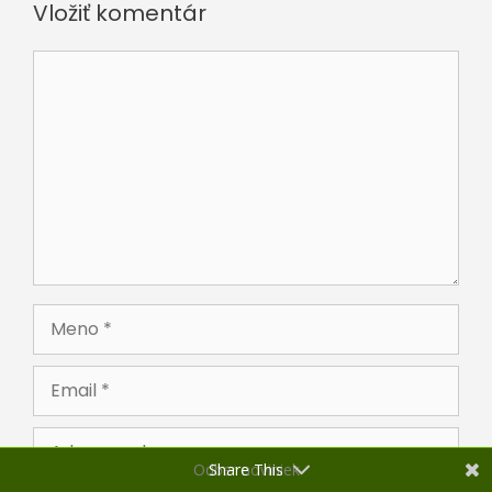
Vložiť komentár
Komentár
Meno
Email
Adresa
webu
Odber noviniek
Share This