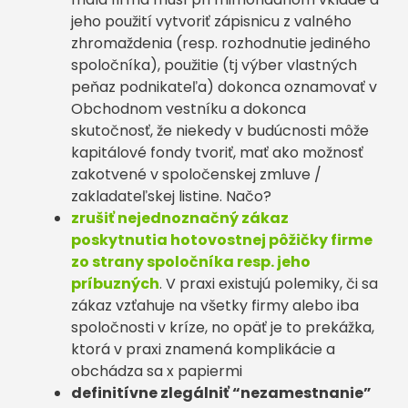
jeho použití vytvoriť zápisnicu z valného
zhromaždenia (resp. rozhodnutie jediného
spoločníka), použitie (tj výber vlastných
peňaz podnikateľa) dokonca oznamovať v
Obchodnom vestníku a dokonca
skutočnosť, že niekedy v budúcnosti môže
kapitálové fondy tvoriť, mať ako možnosť
zakotvené v spoločenskej zmluve /
zakladateľskej listine. Načo?
zrušiť nejednoznačný zákaz
poskytnutia hotovostnej pôžičky firme
zo strany spoločníka resp. jeho
príbuzných
. V praxi existujú polemiky, či sa
zákaz vzťahuje na všetky firmy alebo iba
spoločnosti v kríze, no opäť je to prekážka,
ktorá v praxi znamená komplikácie a
obchádza sa x papiermi
definitívne zlegálniť “nezamestnanie”