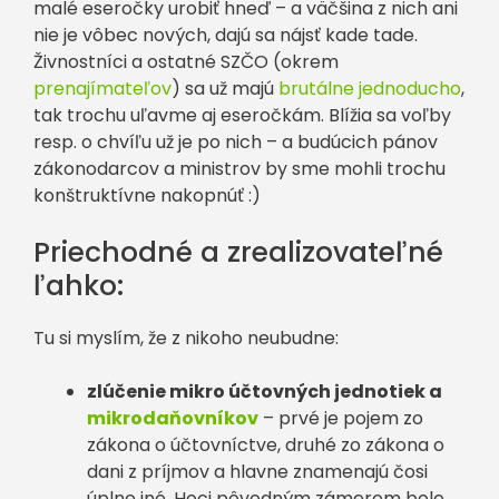
malé eseročky urobiť hneď – a väčšina z nich ani
nie je vôbec nových, dajú sa nájsť kade tade.
Živnostníci a ostatné SZČO (okrem
prenajímateľov
) sa už majú
brutálne jednoducho
,
tak trochu uľavme aj eseročkám. Blížia sa voľby
resp. o chvíľu už je po nich – a budúcich pánov
zákonodarcov a ministrov by sme mohli trochu
konštruktívne nakopnúť :)
Priechodné a zrealizovateľné
ľahko:
Tu si myslím, že z nikoho neubudne:
zlúčenie mikro účtovných jednotiek a
mikrodaňovníkov
– prvé je pojem zo
zákona o účtovníctve, druhé zo zákona o
dani z príjmov a hlavne znamenajú čosi
úplne iné. Hoci pôvodným zámerom bolo