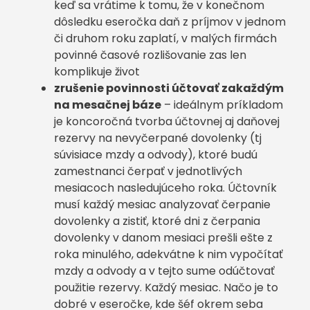
keď sa vrátime k tomu, že v konečnom
dôsledku eseročka daň z príjmov v jednom
či druhom roku zaplatí, v malých firmách
povinné časové rozlišovanie zas len
komplikuje život
zrušenie povinnosti účtovať zakaždým
na mesačnej báze
– ideálnym príkladom
je koncoročná tvorba účtovnej aj daňovej
rezervy na nevyčerpané dovolenky (tj
súvisiace mzdy a odvody), ktoré budú
zamestnanci čerpať v jednotlivých
mesiacoch nasledujúceho roka. Účtovník
musí každý mesiac analyzovať čerpanie
dovolenky a zistiť, ktoré dni z čerpania
dovolenky v danom mesiaci prešli ešte z
roka minulého, adekvátne k nim vypočítať
mzdy a odvody a v tejto sume odúčtovať
použitie rezervy. Každý mesiac. Načo je to
dobré v eseročke, kde šéf okrem seba