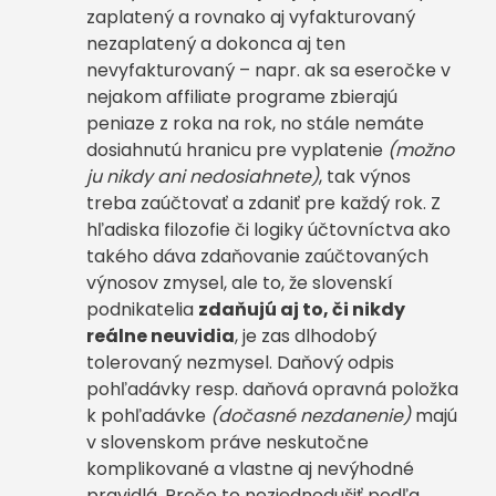
zaplatený a rovnako aj vyfakturovaný
nezaplatený a dokonca aj ten
nevyfakturovaný – napr. ak sa eseročke v
nejakom affiliate programe zbierajú
peniaze z roka na rok, no stále nemáte
dosiahnutú hranicu pre vyplatenie
(možno
ju nikdy ani nedosiahnete)
, tak výnos
treba zaúčtovať a zdaniť pre každý rok. Z
hľadiska filozofie či logiky účtovníctva ako
takého dáva zdaňovanie zaúčtovaných
výnosov zmysel, ale to, že slovenskí
podnikatelia
zdaňujú aj to, či nikdy
reálne neuvidia
, je zas dlhodobý
tolerovaný nezmysel. Daňový odpis
pohľadávky resp. daňová opravná položka
k pohľadávke
(dočasné nezdanenie)
majú
v slovenskom práve neskutočne
komplikované a vlastne aj nevýhodné
pravidlá. Prečo to nezjednodušiť podľa