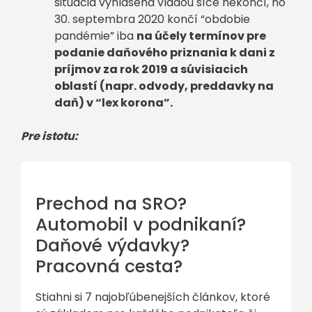
situácia vyhlásená vládou síce nekončí, no
30. septembra 2020 končí “obdobie
pandémie” iba
na účely termínov pre
podanie daňového priznania k dani z
príjmov za rok 2019 a súvisiacich
oblastí (napr. odvody, preddavky na
daň) v “lex korona”.
Pre istotu:
Prechod na SRO?
Automobil v podnikaní?
Daňové výdavky?
Pracovná cesta?
Stiahni si 7 najobľúbenejších článkov, ktoré