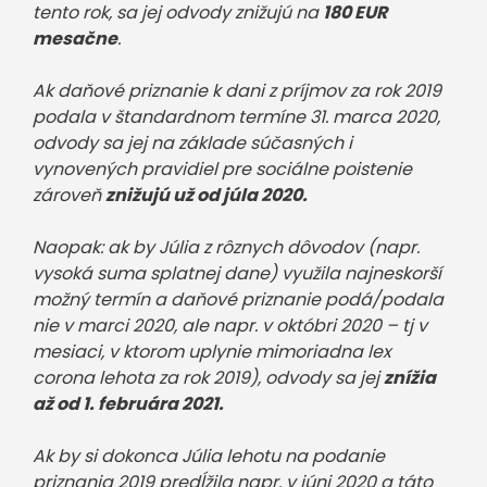
tento rok, sa jej odvody znižujú na
180 EUR
mesačne
.
Ak daňové priznanie k dani z príjmov za rok 2019
podala v štandardnom termíne 31. marca 2020,
odvody sa jej na základe súčasných i
vynovených pravidiel pre sociálne poistenie
zároveň
znižujú už od júla 2020.
Naopak: ak by Júlia z rôznych dôvodov (napr.
vysoká suma splatnej dane) využila najneskorší
možný termín a daňové priznanie podá/podala
nie v marci 2020, ale napr. v októbri 2020 – tj v
mesiaci, v ktorom uplynie mimoriadna lex
corona lehota za rok 2019), odvody sa jej
znížia
až od 1. februára 2021.
Ak by si dokonca Júlia lehotu na podanie
priznania 2019 predĺžila napr. v júni 2020 a táto