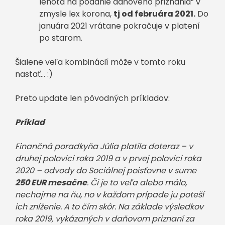
lehota na podanie daňového priznania” v
zmysle lex korona,
tj od februára 2021.
Do
januára 2021 vrátane pokračuje v platení
po starom.
Šialene veľa kombinácií môže v tomto roku
nastať… :)
Preto update len pôvodných príkladov:
Príklad
Finančná poradkyňa Júlia platila doteraz – v
druhej polovici roka 2019 a v prvej polovici roka
2020 – odvody do Sociálnej poisťovne v sume
250 EUR mesačne
. Či je to veľa alebo málo,
nechajme na ňu, no v každom prípade ju poteší
ich zníženie. A to čím skôr. Na základe výsledkov
roka 2019, vykázaných v daňovom priznaní za