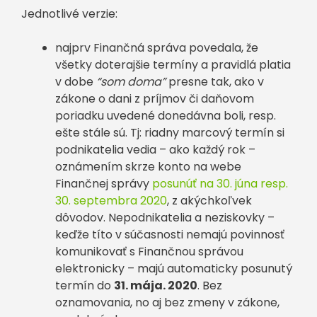
Jednotlivé verzie:
najprv Finančná správa povedala, že
všetky doterajšie termíny a pravidlá platia
v dobe
“som doma”
presne tak, ako v
zákone o dani z príjmov či daňovom
poriadku uvedené donedávna boli, resp.
ešte stále sú. Tj: riadny marcový termín si
podnikatelia vedia – ako každý rok –
oznámením skrze konto na webe
Finančnej správy
posunúť na 30. júna resp.
30. septembra 2020
, z akýchkoľvek
dôvodov. Nepodnikatelia a neziskovky –
keďže títo v súčasnosti nemajú povinnosť
komunikovať s Finančnou správou
elektronicky – majú automaticky posunutý
termín do
31. mája. 2020
. Bez
oznamovania, no aj bez zmeny v zákone,