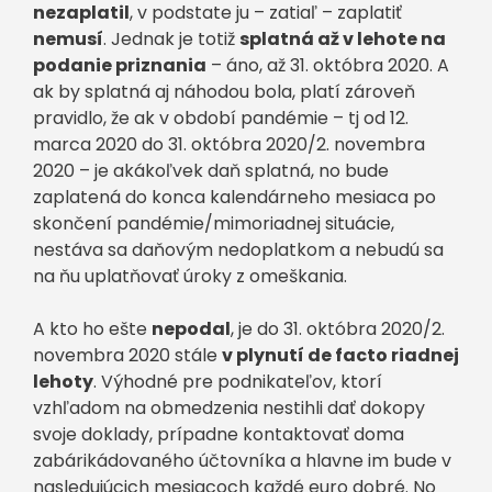
nezaplatil
, v podstate ju – zatiaľ – zaplatiť
nemusí
. Jednak je totiž
splatná až v lehote na
podanie priznania
– áno, až 31. októbra 2020. A
ak by splatná aj náhodou bola, platí zároveň
pravidlo, že ak v období pandémie – tj od 12.
marca 2020 do 31. októbra 2020/2. novembra
2020 – je akákoľvek daň splatná, no bude
zaplatená do konca kalendárneho mesiaca po
skončení pandémie/mimoriadnej situácie,
nestáva sa daňovým nedoplatkom a nebudú sa
na ňu uplatňovať úroky z omeškania.
A kto ho ešte
nepodal
, je do 31. októbra 2020/2.
novembra 2020 stále
v plynutí de facto riadnej
lehoty
. Výhodné pre podnikateľov, ktorí
vzhľadom na obmedzenia nestihli dať dokopy
svoje doklady, prípadne kontaktovať doma
zabárikádovaného účtovníka a hlavne im bude v
nasledujúcich mesiacoch každé euro dobré. No