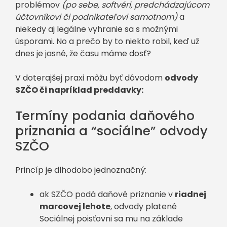
problémov
(po sebe, softvéri, predchádzajúcom
účtovníkovi či podnikateľovi samotnom)
a
niekedy aj legálne vyhranie sa s možnými
úsporami. No a prečo by to niekto robil, keď už
dnes je jasné, že času máme dosť?
V doterajšej praxi môžu byť dôvodom
odvody
SZČO či napríklad preddavky:
Termíny podania daňového
priznania a “sociálne” odvody
SZČO
Princíp je dlhodobo jednoznačný:
ak SZČO podá daňové priznanie v
riadnej
marcovej lehote
, odvody platené
Sociálnej poisťovni sa mu na základe