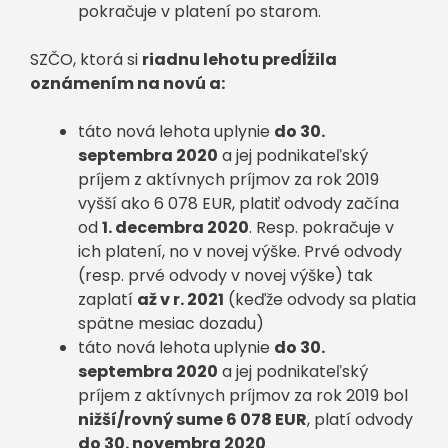
pokračuje v platení po starom.
SZČO, ktorá si
riadnu lehotu predĺžila
oznámením na novú a:
táto nová lehota uplynie
do 30.
septembra 2020
a jej podnikateľský
príjem z aktívnych príjmov za rok 2019
vyšší ako 6 078 EUR, platiť odvody začína
od
1. decembra 2020
. Resp. pokračuje v
ich platení, no v novej výške. Prvé odvody
(resp. prvé odvody v novej výške) tak
zaplatí
až v r. 2021
(keďže odvody sa platia
spätne mesiac dozadu)
táto nová lehota uplynie
do 30.
septembra 2020
a jej podnikateľský
príjem z aktívnych príjmov za rok 2019 bol
nižší/rovný sume 6 078 EUR
, platí odvody
do 30. novembra 2020