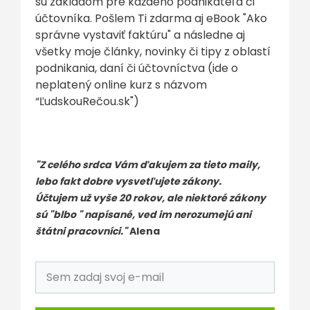
sú základom pre každého podnikateľa či
účtovníka. Pošlem Ti zdarma aj eBook "Ako
správne vystaviť faktúru" a následne aj
všetky moje články, novinky či tipy z oblastí
podnikania, daní či účtovníctva (ide o
neplatený online kurz s názvom
“ĽudskouRečou.sk")
"Z celého srdca Vám ďakujem za tieto maily,
lebo fakt dobre vysvetľujete zákony.
Účtujem už vyše 20 rokov, ale niektoré zákony
sú "blbo " napísané, ved im nerozumejú ani
štátni pracovníci."
Alena