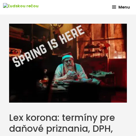
Preskočiť
Menu
na
obsah
Lex korona: termíny pre
daňové priznania, DPH,