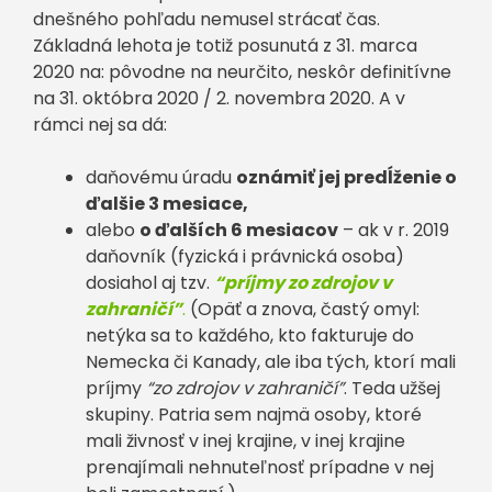
dnešného pohľadu nemusel strácať čas.
Základná lehota je totiž posunutá z 31. marca
2020 na: pôvodne na neurčito, neskôr definitívne
na 31. októbra 2020 / 2. novembra 2020. A v
rámci nej sa dá:
daňovému úradu
oznámiť jej predĺženie o
ďalšie 3 mesiace,
alebo
o ďalších 6 mesiacov
– ak v r. 2019
daňovník (fyzická i právnická osoba)
dosiahol aj tzv.
“príjmy zo zdrojov v
zahraničí”
.
(Opäť a znova, častý omyl:
netýka sa to každého, kto fakturuje do
Nemecka či Kanady, ale iba tých, ktorí mali
príjmy
“zo zdrojov v zahraničí”
. Teda užšej
skupiny. Patria sem najmä osoby, ktoré
mali živnosť v inej krajine, v inej krajine
prenajímali nehnuteľnosť prípadne v nej