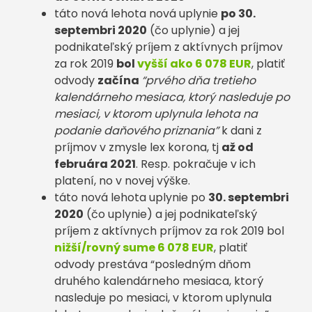
táto nová lehota nová uplynie
po 30.
septembri 2020
(čo uplynie) a jej
podnikateľský príjem z aktívnych príjmov
za rok 2019
bol
vyšší ako 6 078 EUR
, platiť
odvody
začína
“prvého dňa tretieho
kalendárneho mesiaca, ktorý nasleduje po
mesiaci, v ktorom uplynula lehota na
podanie daňového priznania”
k dani z
príjmov v zmysle lex korona, tj
až od
februára 2021
. Resp. pokračuje v ich
platení, no v novej výške.
táto nová lehota uplynie po
30. septembri
2020
(čo uplynie) a jej podnikateľský
príjem z aktívnych príjmov za rok 2019 bol
nižší/rovný sume 6 078 EUR
, platiť
odvody prestáva “posledným dňom
druhého kalendárneho mesiaca, ktorý
nasleduje po mesiaci, v ktorom uplynula