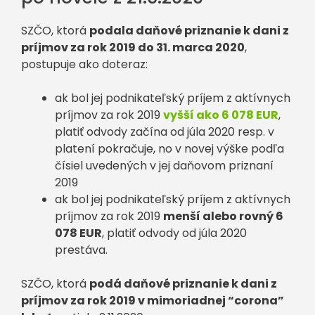
SZČO, ktorá
podala daňové priznanie k dani z
príjmov za rok 2019 do 31. marca 2020
,
postupuje ako doteraz:
ak bol jej podnikateľský príjem z aktívnych
príjmov za rok 2019
vyšší ako 6 078 EUR
,
platiť odvody začína od júla 2020 resp. v
platení pokračuje, no v novej výške podľa
čísiel uvedených v jej daňovom priznaní
2019
ak bol jej podnikateľský príjem z aktívnych
príjmov za rok 2019
menší alebo rovný 6
078 EUR
, platiť odvody od júla 2020
prestáva.
SZČO, ktorá
podá daňové priznanie k dani z
príjmov za rok 2019 v mimoriadnej “corona”