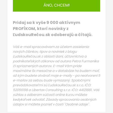
ÁNO, CHCEM!
Pridaj sa k vyše 9 000 aktívnym
PROFÍKOM, ktorí novinky z
ĽudskouRečou.sk odoberajú a čítajú.
Váš e-mail spracovávam za účelom zasielania
nových článkov, tipov a noviniek z blogu
ĽudskouRečou.sk z oblasti daní, účtovníctva a
podnikateľských zákonov od autora Petra Furmaníka
či spriaznených autorov. E-mail Vám príde
maximálne 6x mesačne a v databáze ho budem mať,
až kým budete otvárať moje e-maily - po neotvorení 5
e-mailov za sebou bude vymazaný. Spoločnými
prevádzkovateľmi sú ĽudskouRečou.sk s.r.o, IČO:
52056198 a Libertax Consulting s.r.o. IČO: 44121881. Váš
súhlas s odberom súčastí online kurzu môžete
kedykoľvek odvolať. Zásady spracovania osobných
údajov si môžete pozrieť v časti "Osobné údaje".