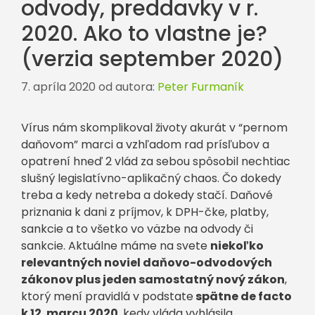
odvody, preddavky v r.
2020. Ako to vlastne je?
(verzia september 2020)
7. apríla 2020
od autora:
Peter Furmaník
Vírus nám skomplikoval životy akurát v “pernom
daňovom” marci a vzhľadom rad prísľubov a
opatrení hneď 2 vlád za sebou spôsobil nechtiac
slušný legislatívno-aplikačný chaos. Čo dokedy
treba a kedy netreba a dokedy stačí. Daňové
priznania k dani z príjmov, k DPH-čke, platby,
sankcie a to všetko vo väzbe na odvody či
sankcie. Aktuálne máme na svete
niekoľko
relevantných noviel daňovo-odvodových
zákonov plus jeden samostatný nový zákon
,
ktorý mení pravidlá v podstate
spätne de facto
k 12. marcu 2020
, kedy vláda vyhlásila