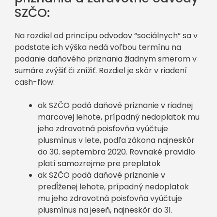
SZČO:
Na rozdiel od princípu odvodov “sociálnych” sa v
podstate ich výška nedá voľbou termínu na
podanie daňového priznania žiadnym smerom v
sumáre zvýšiť či znížiť. Rozdiel je skôr v riadení
cash-flow:
ak SZČO podá daňové priznanie v riadnej
marcovej lehote, prípadný nedoplatok mu
jeho zdravotná poisťovňa vyúčtuje
plusmínus v lete, podľa zákona najneskôr
do 30. septembra 2020. Rovnaké pravidlo
platí samozrejme pre preplatok
ak SZČO podá daňové priznanie v
predĺženej lehote, prípadný nedoplatok
mu jeho zdravotná poisťovňa vyúčtuje
plusmínus na jeseň, najneskôr do 31.