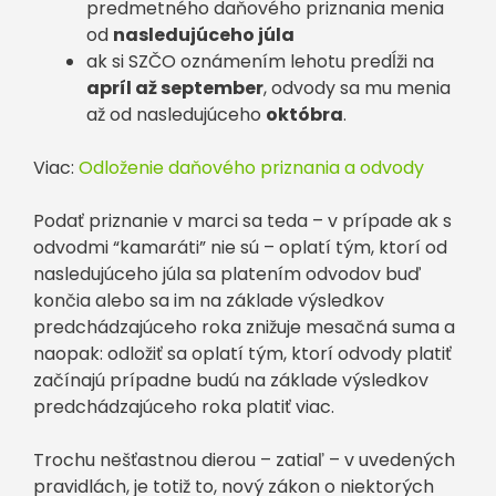
predmetného daňového priznania menia
od
nasledujúceho júla
ak si SZČO oznámením lehotu predĺži na
apríl až september
, odvody sa mu menia
až od nasledujúceho
októbra
.
Viac:
Odloženie daňového priznania a odvody
Podať priznanie v marci sa teda – v prípade ak s
odvodmi “kamaráti” nie sú – oplatí tým, ktorí od
nasledujúceho júla sa platením odvodov buď
končia alebo sa im na základe výsledkov
predchádzajúceho roka znižuje mesačná suma a
naopak: odložiť sa oplatí tým, ktorí odvody platiť
začínajú prípadne budú na základe výsledkov
predchádzajúceho roka platiť viac.
Trochu nešťastnou dierou – zatiaľ – v uvedených
pravidlách, je totiž to, nový zákon o niektorých