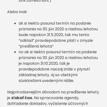
boli zamestnaní.)
Alebo inak:
ak si niekto posunul termín na podanie
priznania na 30. jún 2020 a riadnou lehotou
bude napokon 31.5.2020, tak mu tento
“odklad” pravdepodobne platí v zmysle
“predĺžená lehota”
no ak si niekto posunul termín na podanie
priznania na 30. jún 2020 a riadnou lehotou
je napokon 31.10.2020, tak je
pravdepodobne naozaj stále v plynutí
základnej lehoty. Aj so všetkými
súvislosťami uvedenými nižšie.
Najprirodzenejším dôvodom na predĺženie lehoty
je
získať čas.
Na spracovanie agendy,
dohľadanie dokladov, vyčistenie účtovných