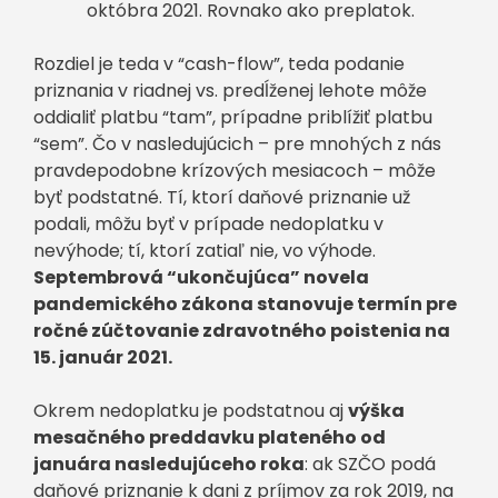
októbra 2021. Rovnako ako preplatok.
Rozdiel je teda v “cash-flow”, teda podanie
priznania v riadnej vs. predĺženej lehote môže
oddialiť platbu “tam”, prípadne priblížiť platbu
“sem”. Čo v nasledujúcich – pre mnohých z nás
pravdepodobne krízových mesiacoch – môže
byť podstatné. Tí, ktorí daňové priznanie už
podali, môžu byť v prípade nedoplatku v
nevýhode; tí, ktorí zatiaľ nie, vo výhode.
Septembrová “ukončujúca” novela
pandemického zákona stanovuje termín pre
ročné zúčtovanie zdravotného poistenia na
15. január 2021.
Okrem nedoplatku je podstatnou aj
výška
mesačného preddavku plateného od
januára nasledujúceho roka
: ak SZČO podá
daňové priznanie k dani z príjmov za rok 2019, na