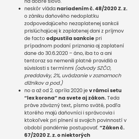
na dobré slovo.
neskôr vláda
nariadením č. 48/2020 Z. z.
o zániku daňového nedoplatku
zodpovedajúceho nezaplatenej sankcii
prislúchajúcej k zaplatenej dani z príjmov
de facto
odpustila sankcie
pri
prípadnom podaní priznania aj zaplatení
dane do 30.6.2020 – áno, iba to a ani
tentoraz sa nemenili platné pravidlá a
súvislosti s termínmi
(odvody SZČO,
preddavky, 2%, uvádzanie v zoznamoch
dlžníkov a pod.)
no a až od 2. apríla 2020 je
v rámci setu
“lex korona” na svete aj zákon.
Teda
práve záväzný text, písmo sväté, podľa
ktorého majú daňovníci i správcovia i
ktokoľvek pri plnení si svojich povinností v
období pandémie postupovať.
“Zákon č.
67/2020 Z. z. o niektorých