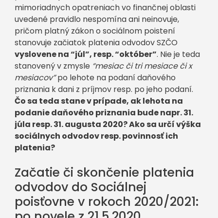
mimoriadnych opatreniach vo finančnej oblasti
uvedené pravidlo nespomína ani neinovuje,
pričom platný zákon o sociálnom poistení
stanovuje začiatok platenia odvodov SZČO
vyslovene na “júl”, resp. “október”
. Nie je teda
stanovený v zmysle
“mesiac či tri mesiace či x
mesiacov”
po lehote na podaní daňového
priznania k dani z príjmov resp. po jeho podaní.
Čo sa teda stane v prípade, ak lehota na
podanie daňového priznania bude napr. 31.
júla resp. 31. augusta 2020? Ako sa určí výška
sociálnych odvodov resp. povinnosť ich
platenia?
Začatie či skončenie platenia
odvodov do Sociálnej
poisťovne v rokoch 2020/2021:
po novele z 21.5.2020