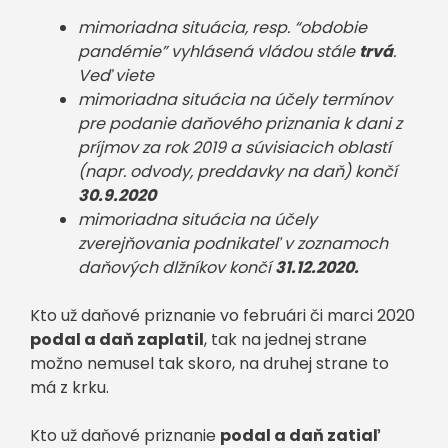
mimoriadna situácia, resp. “obdobie
pandémie” vyhlásená vládou stále
trvá
.
Veď viete
mimoriadna situácia na účely termínov
pre podanie daňového priznania k dani z
príjmov za rok 2019 a súvisiacich oblastí
(napr. odvody, preddavky na daň) končí
30.9.2020
mimoriadna situácia na účely
zverejňovania podnikateľ v zoznamoch
daňových dlžníkov končí
31.12.2020.
Kto už daňové priznanie vo februári či marci 2020
podal a daň zaplatil
, tak na jednej strane
možno nemusel tak skoro, na druhej strane to
má z krku.
Kto už daňové priznanie
podal a daň zatiaľ