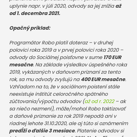
uplynie napr. v júli 2020, odvody sa jej znížia
až
od 1. decembra 2021.
Opačný príklad:
Programátor Robo platil doteraz – v druhej
polovici roka 2019 a v prvej polovici roka 2020 –
odvody do Sociálnej poisťovne v sume
170 EUR
mesačne
. Na základe výsledkov úspešného roka
2019, vykázaných v daňovom priznaní za tento
rok, sa mu odvody zvyšujú na
400 EUR mesačne
.
Vzhľadom na to, že v sociálnom poistení stále
neexistuje inštitút celoročného spätného
zúčtovania/výpočtu odvodov (
až od r. 2022
– ak
sa niečo nezmení), môže/mohol Robo taktizovať
a daňové priznanie za rok 2019 nepodá ani v
riadnej lehote 31.10.2020, ale aj túto si oznámením
predĺži o ďalšie 3 mesiace
. Platenie odvodov si