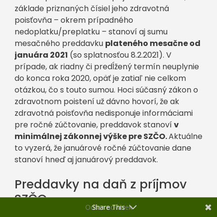
základe priznaných čísiel jeho zdravotná
poisťovňa – okrem prípadného
nedoplatku/preplatku – stanoví aj sumu
mesačného preddavku
plateného mesačne od
januára 2021
(so splatnosťou 8.2.2021). V
prípade, ak riadny či predĺžený termín neuplynie
do konca roka 2020, opäť je zatiaľ nie celkom
otázkou, čo s touto sumou. Hoci súčasný zákon o
zdravotnom poistení už dávno hovorí, že ak
zdravotná poisťovňa nedisponuje informáciami
pre ročné zúčtovanie, preddavok stanoví
v
minimálnej zákonnej výške pre SZČO.
Aktuálne
to vyzerá, že januárové ročné zúčtovanie dane
stanoví hneď aj januárový preddavok.
Preddavky na daň z príjmov
SZČO
Odber noviniek
Share This