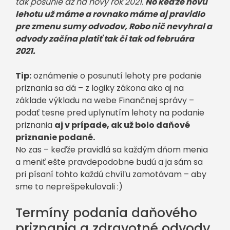
tak posunie až na nový rok 2021.
No keďže novú
lehotu už máme a rovnako máme aj pravidlo
pre zmenu sumy odvodov, Robo nič nevyhral a
odvody začína platiť tak či tak od februára
2021.
Tip:
oznámenie o posunutí lehoty pre podanie
priznania sa dá – z logiky zákona ako aj na
základe výkladu na webe Finančnej správy –
podať tesne pred uplynutím lehoty na podanie
priznania
aj v prípade, ak už bolo daňové
priznanie podané.
No zas – keďže pravidlá sa každým dňom menia
a meniť ešte pravdepodobne budú a ja sám sa
pri písaní tohto každú chvíľu zamotávam – aby
sme to neprešpekulovali :)
Termíny podania daňového
priznania a zdravotné odvody