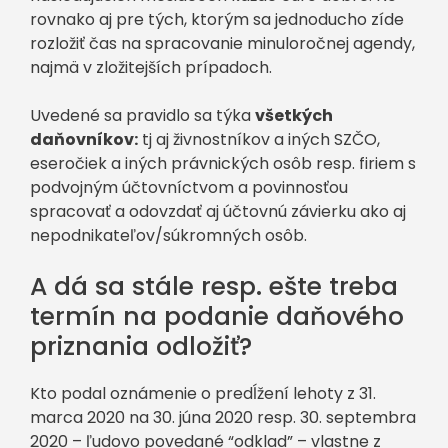
rovnako aj pre tých, ktorým sa jednoducho zíde
rozložiť čas na spracovanie minuloročnej agendy,
najmä v zložitejších prípadoch.
Uvedené sa pravidlo sa týka
všetkých
daňovníkov:
tj aj živnostníkov a iných SZČO,
eseročiek a iných právnických osôb resp. firiem s
podvojným účtovníctvom a povinnosťou
spracovať a odovzdať aj účtovnú závierku ako aj
nepodnikateľov/súkromných osôb.
A dá sa stále resp. ešte treba
termín na podanie daňového
priznania odložiť?
Kto podal oznámenie o predĺžení lehoty z 31.
marca 2020 na 30. júna 2020 resp. 30. septembra
2020 – ľudovo povedané “odklad” – vlastne z