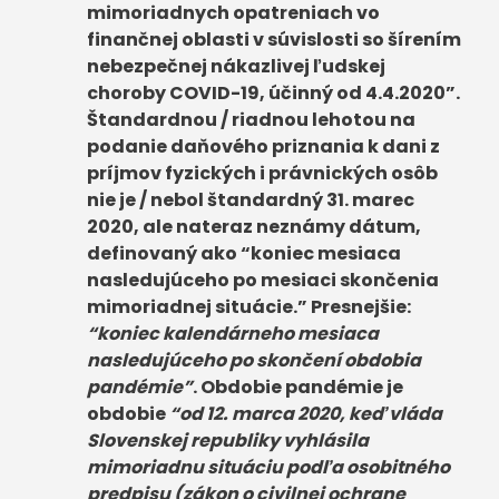
mimoriadnych opatreniach vo
finančnej oblasti v súvislosti so šírením
nebezpečnej nákazlivej ľudskej
choroby COVID-19, účinný od 4.4.2020”.
Štandardnou / riadnou lehotou na
podanie daňového priznania k dani z
príjmov fyzických i právnických osôb
nie je / nebol štandardný 31. marec
2020, ale nateraz neznámy dátum,
definovaný ako “koniec mesiaca
nasledujúceho po mesiaci skončenia
mimoriadnej situácie.” Presnejšie:
“koniec kalendárneho mesiaca
nasledujúceho po skončení obdobia
pandémie”
. Obdobie pandémie je
obdobie
“od 12. marca 2020, keď vláda
Slovenskej republiky vyhlásila
mimoriadnu situáciu podľa osobitného
predpisu (zákon o civilnej ochrane