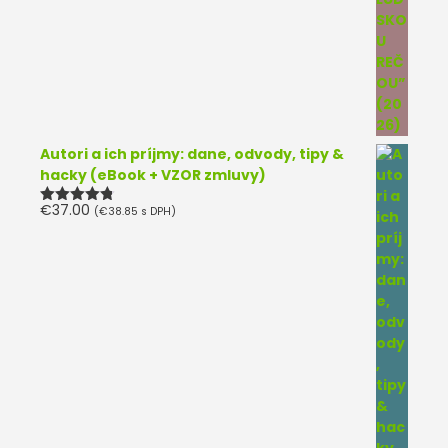
Autori a ich príjmy: dane, odvody, tipy &
hacky (eBook + VZOR zmluvy)
€
37.00
(
€
38.85
s DPH)
Hodnotenie
4.75
z 5