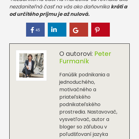
nezdaniteľná časť na vás ako daňovníka
kráti a
od určitého príjmu je až nulová.
45
O autorovi:
Peter
Furmaník
Fanúšik podnikania a
jednoduchého,
motivačného a
priateľského
podnikateľského
prostredia. Nastavovač,
vysvetľovač, autor a
bloger so záľubou v
poľudšťovaní jazyka