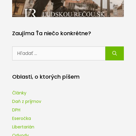
Zaujíma Ťa niečo konkrétne?
Hľadať:
Oblasti, o ktorých píšem
Články
Daň z príjmov
DPH
Eseročka
Libertarián
Odvody