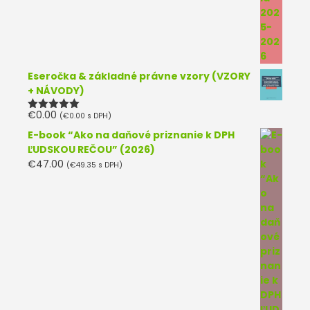
Eseročka & základné právne vzory (VZORY
+ NÁVODY)
€
0.00
(
€
0.00
s DPH)
Hodnotenie
5.00
z 5
E-book “Ako na daňové priznanie k DPH
ĽUDSKOU REČOU” (2026)
€
47.00
(
€
49.35
s DPH)