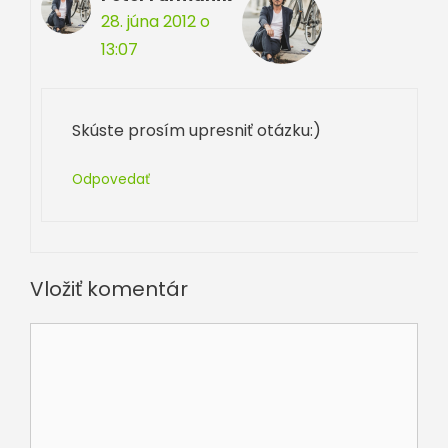
28. júna 2012 o
13:07
Skúste prosím upresniť otázku:)
Odpovedať
Vložiť komentár
Komentár