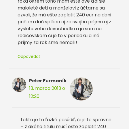
roka okrem toho mám ešte dve ďaľšie
maloleté deti a manželovi z účtarne sa
ozvali, že má ešte zaplatiť 240 eur na dani
pričom daň spláca aj zo svojho príjmu aj z
výsluhového dôvochodku a ja som na
rodičovskom či je to v poriadku a iné
príjmy za rok sme nemali !
Odpovedať
Peter Furmaník
13. marca 2013 o
12:20
takto je to ťažké posúdiť, či je to správne
– z akého titulu musí ešte zaplatiť 240