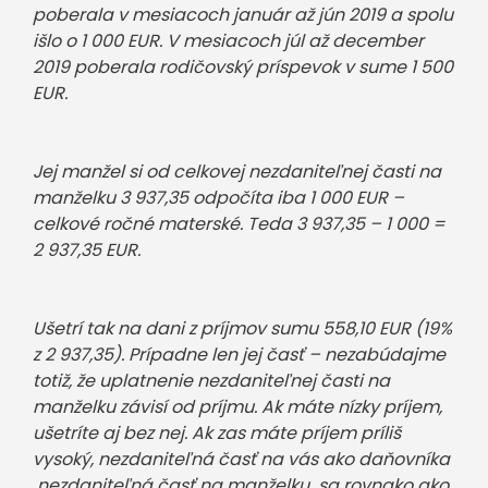
poberala v mesiacoch január až jún 2019 a spolu
išlo o 1 000 EUR. V mesiacoch júl až december
2019 poberala rodičovský príspevok v sume 1 500
EUR.
Jej manžel si od celkovej nezdaniteľnej časti na
manželku 3 937,35 odpočíta iba 1 000 EUR –
celkové ročné materské. Teda 3 937,35 – 1 000 =
2 937,35 EUR.
Ušetrí tak na dani z príjmov sumu 558,10 EUR (19%
z 2 937,35). Prípadne len jej časť – nezabúdajme
totiž, že uplatnenie nezdaniteľnej časti na
manželku závisí od príjmu. Ak máte nízky príjem,
ušetríte aj bez nej. Ak zas máte príjem príliš
vysoký, nezdaniteľná časť na vás ako daňovníka
nezdaniteľná časť na manželku sa
rovnako ako