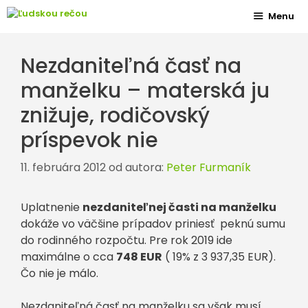
Preskočiť
Menu
na
obsah
Nezdaniteľná časť na
manželku – materská ju
znižuje, rodičovský
príspevok nie
11. februára 2012
od autora:
Peter Furmaník
Uplatnenie
nezdaniteľnej časti na manželku
dokáže vo väčšine prípadov priniesť peknú sumu
do rodinného rozpočtu. Pre rok 2019 ide
maximálne o cca
748 EUR
( 19% z 3 937,35 EUR).
Čo nie je málo.
Nezdaniteľná časť na manželku sa však musí