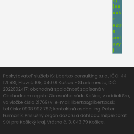
Poskytovateľ služieb IS: Libertax consulting s.r.o., IČO: 44
121 881, Hlavná 108, 040 01 Košice - Staré mesto, DIČ
2022602417; obchodná spoločnosť zapísaná v
Obchodnom registri Okresného súdu Košice, v oddieli Sro,
vo vložke číslo 21769/V; e-mail:
libertax@libertax.sk
;
tel.číslo: 0908 992 787; kontaktná osoba: Ing. Peter
Furmaník; Príslušný orgán dozoru a dohľadu: Inšpektorát
SOI pre Košický kraj, Vrátna č. 3, 043 79 Košice.