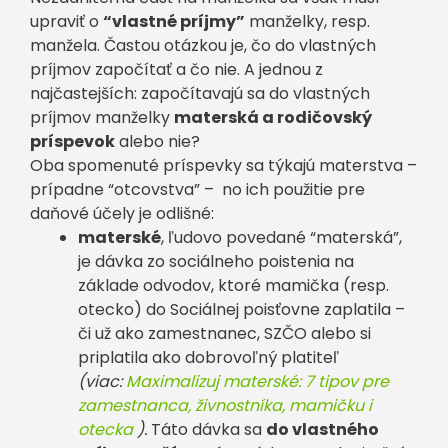
upraviť o
“vlastné príjmy”
manželky, resp.
manžela. Častou otázkou je, čo do vlastných
príjmov započítať a čo nie. A jednou z
najčastejších: započítavajú sa do vlastných
príjmov manželky
materská a rodičovský
príspevok
alebo nie?
Oba spomenuté príspevky sa týkajú materstva –
prípadne “otcovstva” – no ich použitie pre
daňové účely je odlišné:
materské
, ľudovo povedané “materská”,
je dávka zo sociálneho poistenia na
základe odvodov, ktoré mamička (resp.
otecko) do Sociálnej poisťovne zaplatila –
či už ako zamestnanec, SZČO alebo si
priplatila ako dobrovoľný platiteľ
(viac:
Maximalizuj materské: 7 tipov pre
zamestnanca, živnostníka, mamičku i
otecka
).
Táto dávka sa
do vlastného