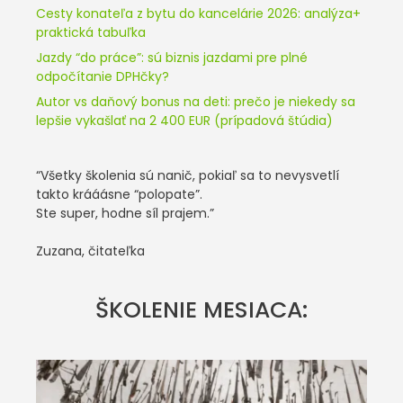
Cesty konateľa z bytu do kancelárie 2026: analýza+
praktická tabuľka
Jazdy “do práce”: sú biznis jazdami pre plné
odpočítanie DPHčky?
Autor vs daňový bonus na deti: prečo je niekedy sa
lepšie vykašlať na 2 400 EUR (prípadová štúdia)
“Všetky školenia sú nanič, pokiaľ sa to nevysvetlí
takto krááásne “polopate”.
Ste super, hodne síl prajem.”
Zuzana, čitateľka
ŠKOLENIE MESIACA: