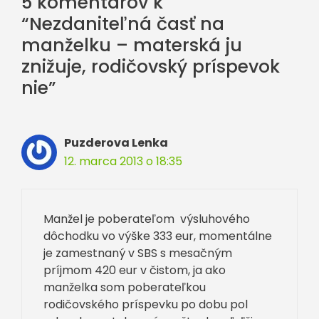
5 komentárov k
“Nezdaniteľná časť na
manželku – materská ju
znižuje, rodičovský príspevok
nie”
Puzderova Lenka
12. marca 2013 o 18:35
Manžel je poberateľom výsluhového
dôchodku vo výške 333 eur, momentálne
je zamestnaný v SBS s mesačným
príjmom 420 eur v čistom, ja ako
manželka som poberateľkou
rodičovského príspevku po dobu pol