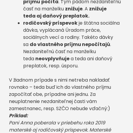
príjmu
počíta
. Tým pádom nezdaniteľnú
časť na manželku
znižuje
. A
znižuje
teda aj daňový preplatok.
rodičovský príspevok
je štátna sociálna
dávka, vyplácaná Úradom práce,
sociálnych vecí a rodiny. Takéto dávky
sa
do vlastného príjmu nepočítajú
.
Nezdaniteľnú časť na manželku
teda
neovplyvňuje
a teda ani daňový
preplatok, resp. úsporu.
V žiadnom prípade s nimi netreba nakladať
rovnako – teda buď ich do vlastného príjmu
započítať obe, prípadne ani jednu. Za
neuplatnenie nezdaniteľnej časti vám
zamestnanec, resp. SZČO nebude vďačný:)
Príklad:
Pani Anna poberala v priebehu roka 2019
materské aj rodičovský príspevok. Materské