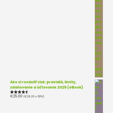
Ako si rozdeliť zisk: pravidlá, limity,
zdaňovanie a účtovanie 2025 (eBook)
€
25.00
(
€
26.25
s DPH)
Hodnotenie
4.50
z 5