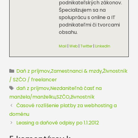
podnikateľských zákonov.
Špecializujem sa na
spoluprácu s online a IT
podnikateľmi či tvorcami
obsahu.
Mail
|
Web
|
Twitter
|
LinkedIn
Kategórie
Daň z príjmov
,
Zamestnanci & mzdy
,
Živnostník
/ SZČO / freelancer
Značky
daň z príjmov
,
Nezdaniteľná časť na
manžela/manželku
,
SZČO
,
živnostník
Časové rozlíšenie platby za webhosting a
doménu
Leasing a daňové odpisy po 1.1.2012