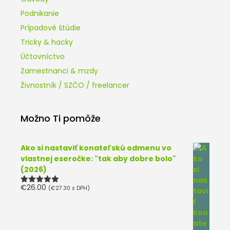
Podnikanie
Prípadové štúdie
Tricky & hacky
Účtovníctvo
Zamestnanci & mzdy
Živnostník / SZČO / freelancer
Možno Ti pomôže
Ako si nastaviť konateľskú odmenu vo
vlastnej eseročke: "tak aby dobre bolo"
(2026)
€
26.00
(
€
27.30
s DPH)
Hodnotenie
5.00
z 5