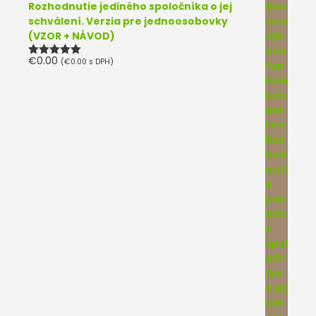
Rozhodnutie jediného spoločníka o jej
schválení. Verzia pre jednoosobovky
(VZOR + NÁVOD)
€
0.00
(
€
0.00
s DPH)
Hodnotenie
5.00
z 5