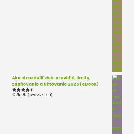
Ako si rozdeliť zisk: pravidlá, limity,
zdaňovanie a účtovanie 2025 (eBook)
€
25.00
(
€
26.25
s DPH)
Hodnotenie
4.50
z 5