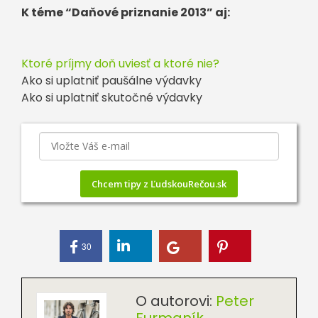
K téme “Daňové priznanie 2013” aj:
Ktoré príjmy doň uviesť a ktoré nie?
Ako si uplatniť paušálne výdavky
Ako si uplatniť skutočné výdavky
Chcem tipy z ĽudskouRečou.sk
30
O autorovi:
Peter