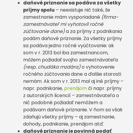
daňové priznanie sa podáva za všetky
príjmy spolu
– neexistuje nič také, že
zamestnanie mám vysporiadané
(firma-
zamestnávateľ mi vyhotovil ročné
zúčtovanie dane)
a za príjmy z podnikania
podám daňové priznanie. Za všetky príjmy
sa podáva jedno ročné vyúčtovanie: ak
som v r. 2013 bol iba zamestnancom,
môžem požiadať svojho zamestnávateľa
(resp. chudáka mzdára)
o vyhotovenie
ročného zúčtovania dane a ďalšie starosti
nemám. Ak som v r. 2013 mal aj iné príjmy –
napr. podnikanie,
prenájom
či napr. príjmy
z autorských licencií – zamestnávateľa o
nič podobné požiadať nemôžem a
podávam daňové priznanie. V ňom sa však
zdaňujú všetky príjmy – aj zamestnanie,
dohody, podnikanie, prenájom atď.
daňové priznanie je povinná podať