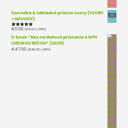
Eseročka & základné právne vzory (VZORY
+ NÁVODY)
€
0.00
(
€
0.00
s DPH)
Hodnotenie
5.00
z 5
E-book “Ako na daňové priznanie k DPH
ĽUDSKOU REČOU” (2026)
€
47.00
(
€
49.35
s DPH)