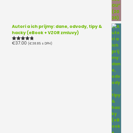
Autori a ich príjmy: dane, odvody, tipy &
hacky (eBook + VZOR zmluvy)
€
37.00
(
€
38.85
s DPH)
Hodnotenie
4.75
z 5