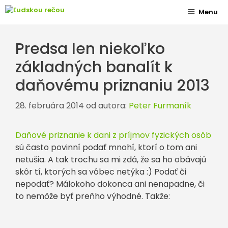
Preskočiť
Menu
na
obsah
Predsa len niekoľko
základných banalít k
daňovému priznaniu 2013
28. februára 2014
od autora:
Peter Furmaník
Daňové priznanie k dani z príjmov fyzických osôb
sú často povinní podať mnohí, ktorí o tom ani
netušia. A tak trochu sa mi zdá, že sa ho obávajú
skôr tí, ktorých sa vôbec netýka :) Podať či
nepodať? Málokoho dokonca ani nenapadne, či
to nemôže byť preňho výhodné. Takže: