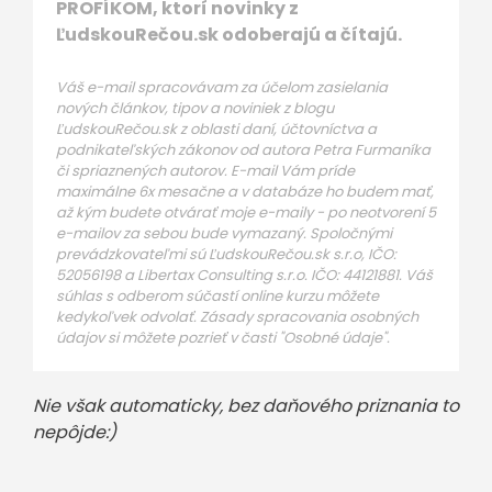
PROFÍKOM, ktorí novinky z
ĽudskouRečou.sk odoberajú a čítajú.
Váš e-mail spracovávam za účelom zasielania
nových článkov, tipov a noviniek z blogu
ĽudskouRečou.sk z oblasti daní, účtovníctva a
podnikateľských zákonov od autora Petra Furmaníka
či spriaznených autorov. E-mail Vám príde
maximálne 6x mesačne a v databáze ho budem mať,
až kým budete otvárať moje e-maily - po neotvorení 5
e-mailov za sebou bude vymazaný. Spoločnými
prevádzkovateľmi sú ĽudskouRečou.sk s.r.o, IČO:
52056198 a Libertax Consulting s.r.o. IČO: 44121881. Váš
súhlas s odberom súčastí online kurzu môžete
kedykoľvek odvolať. Zásady spracovania osobných
údajov si môžete pozrieť v časti "Osobné údaje".
Nie však automaticky, bez daňového priznania to
nepôjde:)