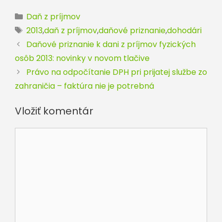
Kategórie
Daň z príjmov
Značky
2013
,
daň z príjmov
,
daňové priznanie
,
dohodári
Daňové priznanie k dani z príjmov fyzických
osôb 2013: novinky v novom tlačive
Právo na odpočítanie DPH pri prijatej službe zo
zahraničia – faktúra nie je potrebná
Vložiť komentár
Komentár