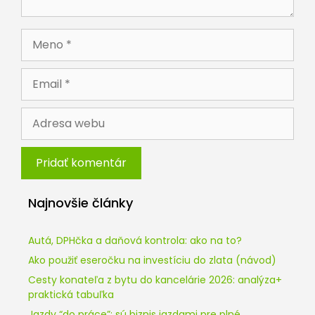
Meno
Email
Adresa
webu
Najnovšie články
Autá, DPHčka a daňová kontrola: ako na to?
Ako použiť eseročku na investíciu do zlata (návod)
Cesty konateľa z bytu do kancelárie 2026: analýza+
praktická tabuľka
Jazdy “do práce”: sú biznis jazdami pre plné