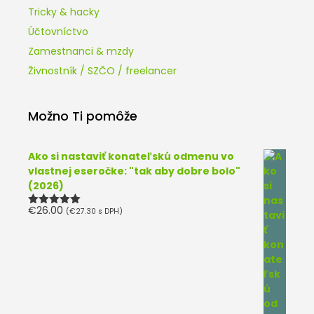
Tricky & hacky
Účtovníctvo
Zamestnanci & mzdy
Živnostník / SZČO / freelancer
Možno Ti pomôže
Ako si nastaviť konateľskú odmenu vo
vlastnej eseročke: "tak aby dobre bolo"
(2026)
€
26.00
(
€
27.30
s DPH)
Hodnotenie
5.00
z 5