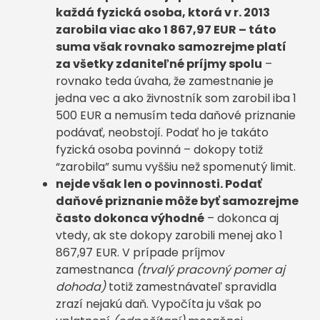
každá fyzická osoba, ktorá v r. 2013
zarobila viac ako 1 867,97 EUR – táto
suma však rovnako samozrejme platí
za všetky zdaniteľné príjmy spolu
–
rovnako teda úvaha, že zamestnanie je
jedna vec a ako živnostník som zarobil iba 1
500 EUR a nemusím teda daňové priznanie
podávať, neobstojí. Podať ho je takáto
fyzická osoba povinná – dokopy totiž
“zarobila” sumu vyššiu než spomenutý limit.
nejde však len o povinnosti. Podať
daňové priznanie môže byť samozrejme
často dokonca výhodné
– dokonca aj
vtedy, ak ste dokopy zarobili menej ako 1
867,97 EUR. V prípade príjmov
zamestnanca
(trvalý pracovný pomer aj
dohoda)
totiž zamestnávateľ spravidla
zrazí nejakú daň. Vypočíta ju však po