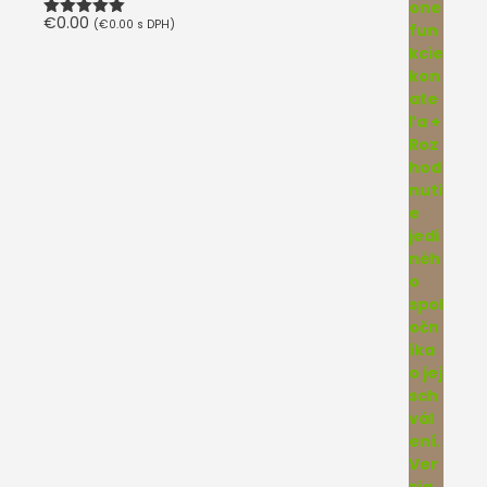
€
0.00
(
€
0.00
s DPH)
Hodnotenie
5.00
z 5