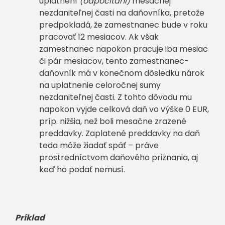
uplatnení
(odpočítaní)
mesačnej
nezdaniteľnej časti na daňovníka, pretože
predpokladá, že zamestnanec bude v roku
pracovať 12 mesiacov. Ak však
zamestnanec napokon pracuje iba mesiac
či pár mesiacov, tento zamestnanec-
daňovník má v konečnom dôsledku nárok
na uplatnenie celoročnej sumy
nezdaniteľnej časti. Z tohto dôvodu mu
napokon vyjde celková daň vo výške 0 EUR,
príp. nižšia, než boli mesačne zrazené
preddavky. Zaplatené preddavky na daň
teda môže žiadať späť – práve
prostredníctvom daňového priznania, aj
keď ho podať nemusí.
Príklad