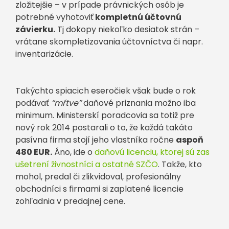
zložitejšie – v prípade právnických osôb je
potrebné vyhotoviť
kompletnú účtovnú
závierku.
Tj dokopy niekoľko desiatok strán –
vrátane skompletizovania účtovníctva či napr.
inventarizácie.
Takýchto spiacich eseročiek však bude o rok
podávať
“mŕtve”
daňové priznania možno iba
minimum. Ministerskí poradcovia sa totiž pre
nový rok 2014 postarali o to, že každá takáto
pasívna firma stojí jeho vlastníka ročne
aspoň
480 EUR.
Áno, ide o
daňovú licenciu, ktorej sú zas
ušetrení živnostníci a ostatné SZČO
. Takže, kto
mohol, predal či zlikvidoval, profesionálny
obchodníci s firmami si zaplatené licencie
zohľadnia v predajnej cene.