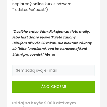
neplatený online kurz s názvom
“ĽudskouRečou.sk")
"Z celého srdca Vám ďakujem za tieto maily,
lebo fakt dobre vysvetľujete zákony.
Účtujem už vyše 20 rokov, ale niektoré zákony
sú "blbo " napísané, ved im nerozumejú ani
štátni pracovníci."
Alena
ÁNO, CHCEM!
Pridaj sa k vyše 9 000 aktívnym