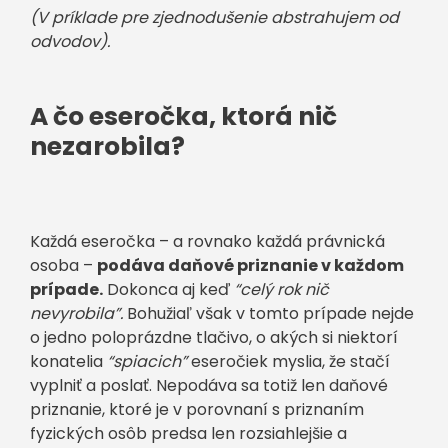
(V príklade pre zjednodušenie abstrahujem od
odvodov).
A čo eseročka, ktorá nič
nezarobila?
Každá eseročka – a rovnako každá právnická
osoba –
podáva daňové priznanie v každom
prípade.
Dokonca aj keď
“celý rok nič
nevyrobila”.
Bohužiaľ však v tomto prípade nejde
o jedno poloprázdne tlačivo, o akých si niektorí
konatelia
“spiacich”
eseročiek myslia, že stačí
vyplniť a poslať. Nepodáva sa totiž len daňové
priznanie, ktoré je v porovnaní s priznaním
fyzických osôb predsa len rozsiahlejšie a