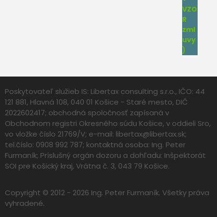
Poskytovateľ služieb IS: Libertax consulting s.r.o., IČO: 44
121 881, Hlavná 108, 040 01 Košice - Staré mesto, DIČ
2022602417; obchodná spoločnosť zapísaná v
Obchodnom registri Okresného súdu Košice, v oddieli Sro,
vo vložke číslo 21769/V; e-mail:
libertax@libertax.sk
;
tel.číslo: 0908 992 787; kontaktná osoba: Ing. Peter
Furmaník; Príslušný orgán dozoru a dohľadu: Inšpektorát
SOI pre Košický kraj, Vrátna č. 3, 043 79 Košice.
Copyright © 2012 - 2026 Ing. Peter Furmaník. Všetky práva
vyhradené.