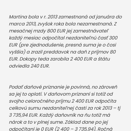
Martina bola v r. 2013 zamestnaná od januára do
marca 2013, zvyšok roka bola nezamestnaná. Z
mesačnej mzdy 800 EUR jej zamestnávateľ
každý mesiac odpočítal nezdaniteľnú časť 300
EUR (pre zjednodušenie, presná suma je o čosi
vyššia) a zrazil preddavok na daň z príjmov 80
EUR. Dokopy teda zarobila 2 400 EUR a štátu
odviedla 240 EUR.
Podať daňové priznanie je povinná, no zároveň
sa jej to oplatí. V daňovom priznaní si totiž od
svojho celoročného príjmu 2 400 EUR odpočíta
celkovú sumu nezdaniteľnej časti za rok 2013 – tj
3 735,94 EUR. Každý daňovník na ňu totiž má
nárok a to v plnej sume. Základ dane po jej
odpočítaní je 0 EUR (2 400 – 3 735,94). Ročná