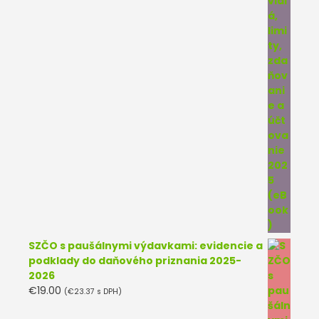
SZČO s paušálnymi výdavkami: evidencie a
podklady do daňového priznania 2025-
2026
€
19.00
(
€
23.37
s DPH)