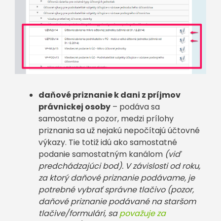
daňové priznanie k dani z príjmov
právnickej osoby
– podáva sa
samostatne a pozor, medzi prílohy
priznania sa už nejakú nepočítajú účtovné
výkazy. Tie totiž idú ako samostatné
podanie samostatným kanálom
(viď
predchádzajúci bod). V závislosti od roku,
za ktorý daňové priznanie podávame, je
potrebné vybrať správne tlačivo (pozor,
daňové priznanie podávané na staršom
tlačive/formulári, sa
považuje za