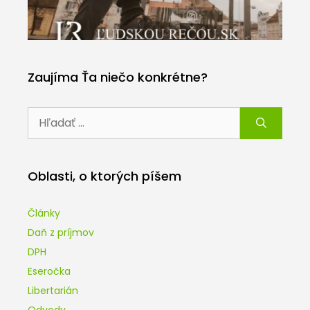
Zaujíma Ťa niečo konkrétne?
Hľadať:
Oblasti, o ktorých píšem
Články
Daň z príjmov
DPH
Eseročka
Libertarián
Odvody