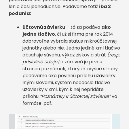
len o čosi jednoduchšie. Podávame totiž
iba 2
podania:
účtovnú závierku
– tá sa podáva
ako
jedno tlačivo
, či už si firma pre rok 2014
dobrovoľne vybrala status mikroúčtovnej
jednotky alebo nie. Jedno jediné xml tlačivo
obsahuje súvahu, výkaz ziskov a strát
(resp.
príslušné údaje)
a zároveň je prvou
stranou poznámok, ktorých zvyšné strany
podávame ako povinnú prílohu uzávierky.
Inými slovami, systém neodošle tlačivo
uzávierky v xml, kým k nej nepridáte
prílohu
“Poznámky k účtovnej závierke”
vo
formáte .pdf.