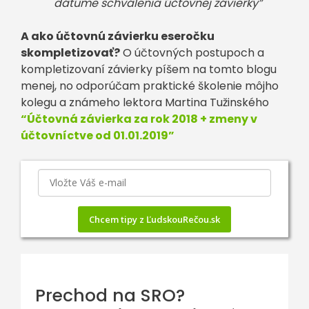
dátume schválenia účtovnej závierky”
A ako účtovnú závierku eseročku
skompletizovať?
O účtovných postupoch a
kompletizovaní závierky píšem na tomto blogu
menej, no odporúčam praktické školenie môjho
kolegu a známeho lektora Martina Tužinského
“Účtovná závierka za rok 2018 + zmeny v
účtovníctve od 01.01.2019”
Chcem tipy z ĽudskouRečou.sk
Prechod na SRO?