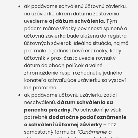
ak podávame schválenú účtovnú závierku,
na uzávierke okrem dátumu zostavenia
uvedieme
aj dátum schválenia.
Tým
pádom máme všetky povinnosti splnené a
účtovná závierka bude uložená do registra
účtovných závierok. Ideálna situácia, najmä
pre malé či jednosobové eseročky, kedy
účtovník v praxi často uvedie rovnaký
dátum do oboch políčok a valné
zhromaždenie resp. rozhodnutie jedného
konateľa schvaľujúce uzávierku sa vystaví
len proforma
ak podávame účtovnú uzávierku zatiaľ
neschválenú,
dátum schválenia sa
ponechá prázdny.
Po schválení je však
potrebné
dodatočne podať oznámenie
o schválení účtovnej závierky
– cez
samostatný formulár
“Oznámenie o