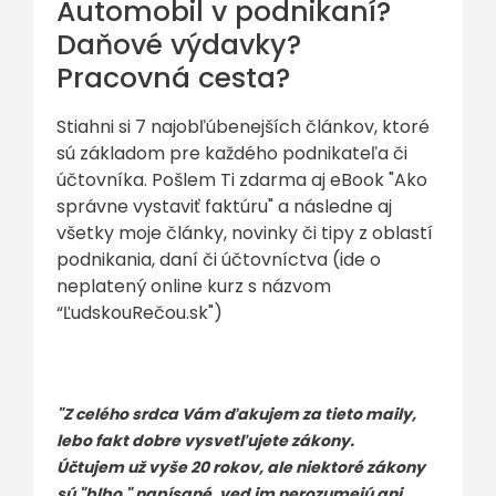
Automobil v podnikaní?
Daňové výdavky?
Pracovná cesta?
Stiahni si 7 najobľúbenejších článkov, ktoré
sú základom pre každého podnikateľa či
účtovníka. Pošlem Ti zdarma aj eBook "Ako
správne vystaviť faktúru" a následne aj
všetky moje články, novinky či tipy z oblastí
podnikania, daní či účtovníctva (ide o
neplatený online kurz s názvom
“ĽudskouRečou.sk")
"Z celého srdca Vám ďakujem za tieto maily,
lebo fakt dobre vysvetľujete zákony.
Účtujem už vyše 20 rokov, ale niektoré zákony
sú "blbo " napísané, ved im nerozumejú ani