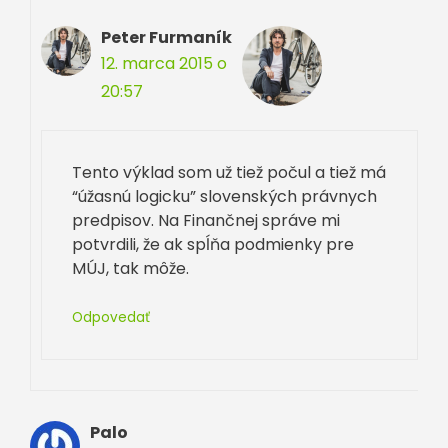
Peter Furmaník
12. marca 2015 o
20:57
Tento výklad som už tiež počul a tiež má
“úžasnú logicku” slovenských právnych
predpisov. Na Finančnej správe mi
potvrdili, že ak spĺňa podmienky pre
MÚJ, tak môže.
Odpovedať
Palo