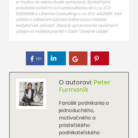
e-mailov za sebou bude vymazaný. Spoločnými
prevádzkovateľmi sú ĽudskouRečou.sk s.r.o, IČO:
52056198 a Libertax Consulting s.r.o. IČO: 44121881. Váš
súhlas s odberom súčastí online kurzu môžete
kedykoľvek odvolať. Zásady spracovania osobných
údajov si môžete pozrieť v časti "Osobné údaje".
151
O autorovi:
Peter
Furmaník
Fanúšik podnikania a
jednoduchého,
motivačného a
priateľského
podnikateľského