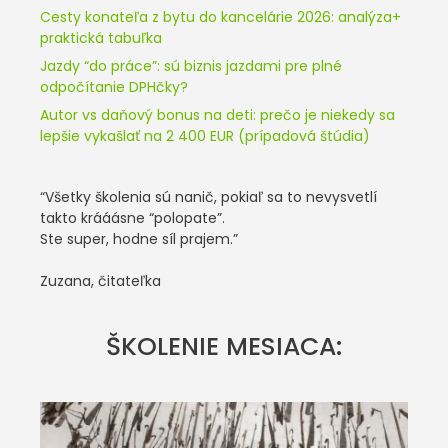
Cesty konateľa z bytu do kancelárie 2026: analýza+
praktická tabuľka
Jazdy “do práce”: sú biznis jazdami pre plné
odpočítanie DPHčky?
Autor vs daňový bonus na deti: prečo je niekedy sa
lepšie vykašlať na 2 400 EUR (prípadová štúdia)
“Všetky školenia sú nanič, pokiaľ sa to nevysvetlí
takto krááásne “polopate”.
Ste super, hodne síl prajem.”
Zuzana, čitateľka
ŠKOLENIE MESIACA: