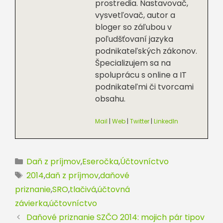
prostredia. Nastavovač,
vysvetľovač, autor a
bloger so záľubou v
poľudšťovaní jazyka
podnikateľských zákonov.
Špecializujem sa na
spoluprácu s online a IT
podnikateľmi či tvorcami
obsahu.
Mail
|
Web
|
Twitter
|
LinkedIn
Kategórie
Daň z príjmov
,
Eseročka
,
Účtovníctvo
Značky
2014
,
daň z príjmov
,
daňové
priznanie
,
SRO
,
tlačivá
,
účtovná
závierka
,
účtovníctvo
Daňové priznanie SZČO 2014: mojich pár tipov