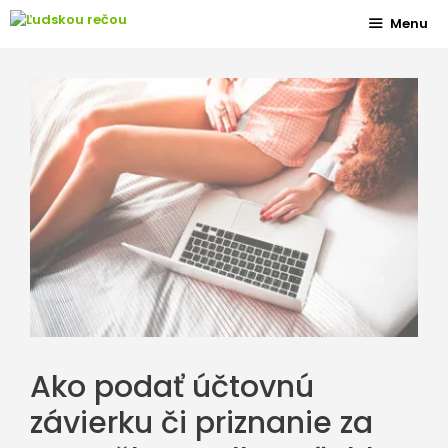
Preskočiť
Menu
na
obsah
Ako podať účtovnú
závierku či priznanie za