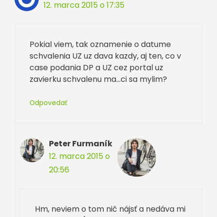
12. marca 2015 o 17:35
Pokial viem, tak oznamenie o datume
schvalenia UZ uz dava kazdy, aj ten, co v
case podania DP a UZ cez portal uz
zavierku schvalenu ma…ci sa mylim?
Odpovedať
Peter Furmaník
12. marca 2015 o
20:56
Hm, neviem o tom nič nájsť a nedáva mi