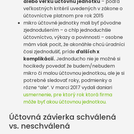
alebo veľkú účtovnú jednotku
– podľa
veľkostných kritérií uvedených v zákone o
účtovníctve platnom pre rok 2015
mikro účtovné jednotky mali byť pôvodne
zjednodušením – o chlp jednoduchšie
účtovníctvo, výkazy a povinnosti – osobne
mám však pocit, že akonáhle chcú úradníci
čosi zjednodušiť, príde
ďalších x
komplikácií.
Jednoducho nie je možné si
hocikedy povedať že budem/nebudem
mikro či malou účtovnou jednotkou, ale je si
potrebné sledovať roky, podmienky a
rôzne “ale”. V marci 2017 vydali daniari
usmernenie, pre ktorý rok ktorá firma
môže byť akou účtovnou jednotkou.
Účtovná závierka schválená
vs. neschválená