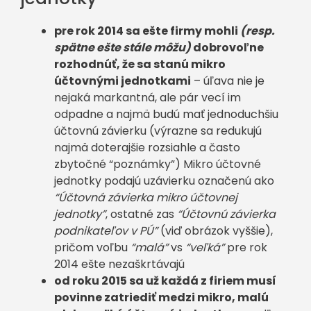
pre rok 2014 sa ešte firmy mohli
(resp.
spätne ešte stále môžu)
dobrovoľne
rozhodnúť, že sa stanú mikro
účtovnými jednotkami
– úľava nie je
nejaká markantná, ale pár vecí im
odpadne a najmä budú mať jednoduchšiu
účtovnú závierku (výrazne sa redukujú
najmä doterajšie rozsiahle a často
zbytočné “poznámky”) Mikro účtovné
jednotky podajú uzávierku označenú ako
“Účtovná závierka mikro účtovnej
jednotky”
, ostatné zas
“Účtovnú závierka
podnikateľov v PÚ”
(viď obrázok vyššie),
pričom voľbu
“malá”
vs
“veľká”
pre rok
2014 ešte nezaškrtávajú
od roku 2015 sa už každá z firiem musí
povinne zatriediť medzi mikro, malú