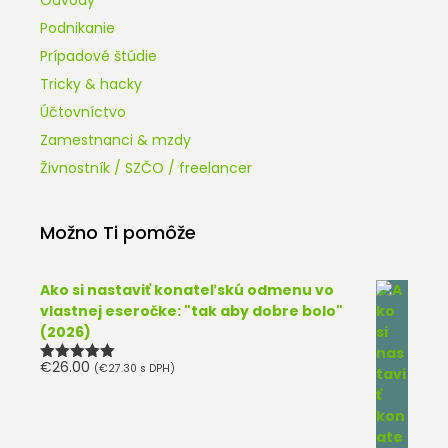
Podnikanie
Prípadové štúdie
Tricky & hacky
Účtovníctvo
Zamestnanci & mzdy
Živnostník / SZČO / freelancer
Možno Ti pomôže
Ako si nastaviť konateľskú odmenu vo
vlastnej eseročke: "tak aby dobre bolo"
(2026)
€
26.00
(
€
27.30
s DPH)
Hodnotenie
5.00
z 5