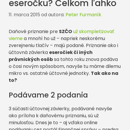
eseročku? Celkom ľahko
11. marca 2015
od autora:
Peter Furmaník
Daňové priznanie pre
SZČO
už skompletizovať
vieme
a mnohí ho už – napriek neskorému
zverejneniu tlačív – majú podané. Priznanie ako i
účtovná závierka
eseročiek či iných
právnických osôb
sa tohto roku znova podáva
o čosi novým spôsobom, navyše tu máme dilemu
mikro vs. ostatné účtovné jednotky.
Tak ako na
to?
Podávame 2 podania
3 súčasti účtovnej závierky, podávané navyše
ako príloha k daňovému priznaniu, sú už
minulosťou. Dnes je to – aj vďaka online
podávaniu cez portál Finančnej správy – predsa