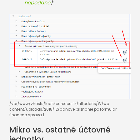
nepodané
):
/var/www/vhosts/ludskourecou.sk/httpdocs/W/wp
content/uploads/2018/12/danove priznanie po formular
financna sprava 1
Mikro vs. ostatné účtovné
jednotky