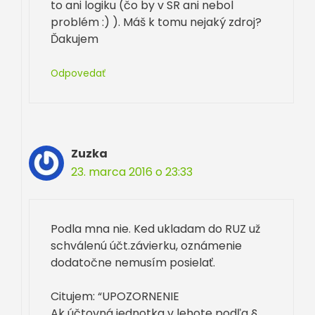
to ani logiku (čo by v SR ani nebol
problém :) ). Máš k tomu nejaký zdroj?
Ďakujem
Odpovedať
Zuzka
23. marca 2016 o 23:33
Podla mna nie. Ked ukladam do RUZ už
schválenú účt.závierku, oznámenie
dodatočne nemusím posielať.
Citujem: “UPOZORNENIE
Ak účtovná jednotka v lehote podľa §