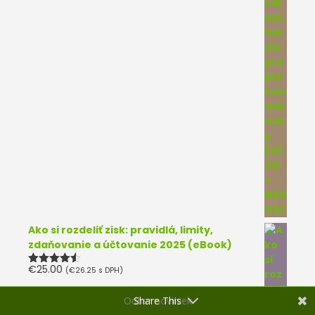
Ako si rozdeliť zisk: pravidlá, limity,
zdaňovanie a účtovanie 2025 (eBook)
€
25.00
(
€
26.25
s DPH)
Hodnotenie
4.50
z 5
Odber noviniek
Share This