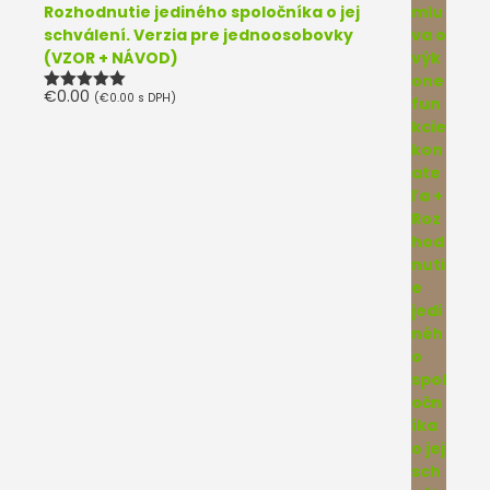
Rozhodnutie jediného spoločníka o jej
schválení. Verzia pre jednoosobovky
(VZOR + NÁVOD)
€
0.00
(
€
0.00
s DPH)
Hodnotenie
5.00
z 5