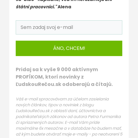
štátni pracovníci."
Alena
ÁNO, CHCEM!
Pridaj sa k vyše 9 000 aktívnym
PROFÍKOM, ktorí novinky z
ĽudskouRečou.sk odoberajú a čítajú.
Váš e-mail spracovávam za účelom zasielania
nových článkov, tipov a noviniek z blogu
ĽudskouRečou.sk z oblasti daní, účtovníctva a
podnikateľských zákonov od autora Petra Furmaníka
či spriaznených autorov. E-mail Vám príde
maximálne 6x mesačne a v databáze ho budem mať,
až kým budete otvárať moje e-maily - po neotvorení 5