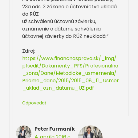
23a ods. 3 zákona o účtovníctve ukladá
do RÚZ
už schválenú účtovnú závierku,
oznámenie o dátume schválenia
účtovnej závierky do RÚZ neukladá.”
Zdroj:
https://www.financnasprava.sk/_img/
pfsedit/Dokumenty_PFS/Profesionalna
_zona/Dane/Metodicke_usmernenia/
Priame_dane/2015/2015_08_11_Usmer
_uklad_ozn_datumu_UZ.pdf
Odpovedať
Peter Furmaník
4. apríla 2016 o