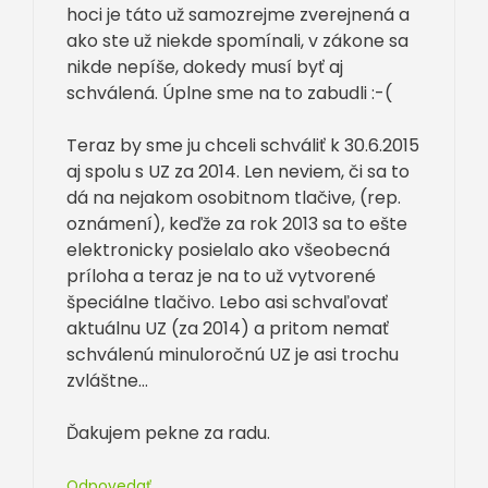
hoci je táto už samozrejme zverejnená a
ako ste už niekde spomínali, v zákone sa
nikde nepíše, dokedy musí byť aj
schválená. Úplne sme na to zabudli :-(
Teraz by sme ju chceli schváliť k 30.6.2015
aj spolu s UZ za 2014. Len neviem, či sa to
dá na nejakom osobitnom tlačive, (rep.
oznámení), keďže za rok 2013 sa to ešte
elektronicky posielalo ako všeobecná
príloha a teraz je na to už vytvorené
špeciálne tlačivo. Lebo asi schvaľovať
aktuálnu UZ (za 2014) a pritom nemať
schválenú minuloročnú UZ je asi trochu
zvláštne…
Ďakujem pekne za radu.
Odpovedať