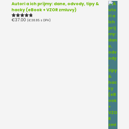
Autori a ich príjmy: dane, odvody, tipy &
hacky (eBook + VZOR zmluvy)
€
37.00
(
€
38.85
s DPH)
Hodnotenie
4.75
z 5