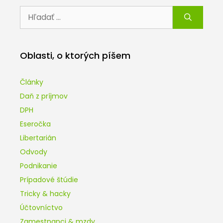
Hľadať:
Oblasti, o ktorých píšem
Články
Daň z príjmov
DPH
Eseročka
Libertarián
Odvody
Podnikanie
Prípadové štúdie
Tricky & hacky
Účtovníctvo
Zamestnanci & mzdy