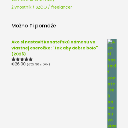
Živnostník / SZČO / freelancer
Možno Ti pomôže
Ako si nastaviť konateľskú odmenu vo
vlastnej eseročke: "tak aby dobre bolo"
(2026)
€
26.00
(
€
27.30
s DPH)
Hodnotenie
5.00
z 5