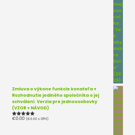
Zmluva o výkone funkcie konateľa +
Rozhodnutie jediného spoločníka o jej
schválení. Verzia pre jednoosobovky
(VZOR + NÁVOD)
€
0.00
(
€
0.00
s DPH)
Hodnotenie
5.00
z 5