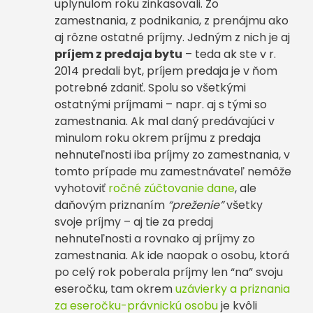
uplynulom roku zinkasovali. Zo
zamestnania, z podnikania, z prenájmu ako
aj rôzne ostatné príjmy. Jedným z nich je aj
príjem z predaja bytu
– teda ak ste v r.
2014 predali byt, príjem predaja je v ňom
potrebné zdaniť. Spolu so všetkými
ostatnými príjmami – napr. aj s tými so
zamestnania. Ak mal daný predávajúci v
minulom roku okrem príjmu z predaja
nehnuteľnosti iba príjmy zo zamestnania, v
tomto prípade mu zamestnávateľ nemôže
vyhotoviť
ročné zúčtovanie dane
, ale
daňovým priznaním
“preženie”
všetky
svoje príjmy – aj tie za predaj
nehnuteľnosti a rovnako aj príjmy zo
zamestnania. Ak ide naopak o osobu, ktorá
po celý rok poberala príjmy len “na” svoju
eseročku, tam okrem
uzávierky a priznania
za eseročku-právnickú osobu
je kvôli