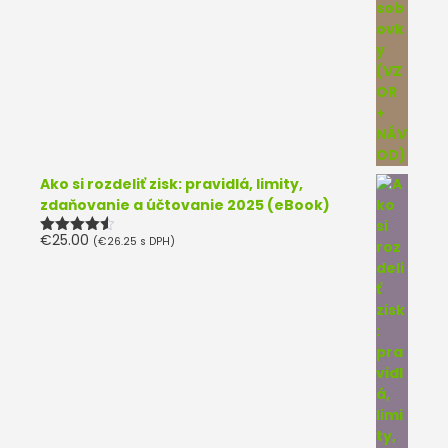
Ako si rozdeliť zisk: pravidlá, limity,
zdaňovanie a účtovanie 2025 (eBook)
€
25.00
(
€
26.25
s DPH)
Hodnotenie
4.50
z 5