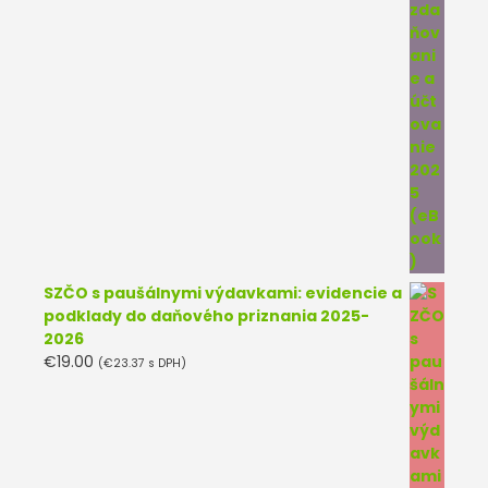
SZČO s paušálnymi výdavkami: evidencie a
podklady do daňového priznania 2025-
2026
€
19.00
(
€
23.37
s DPH)