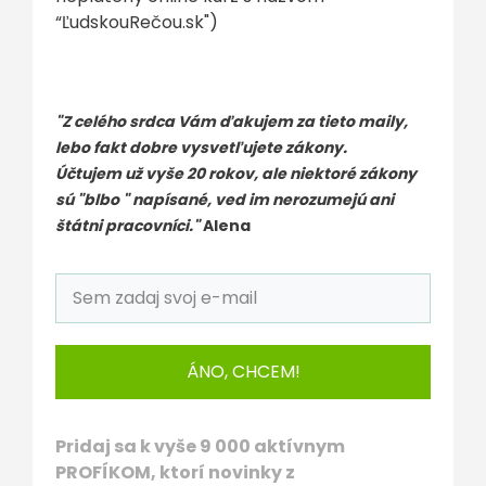
“ĽudskouRečou.sk")
"Z celého srdca Vám ďakujem za tieto maily,
lebo fakt dobre vysvetľujete zákony.
Účtujem už vyše 20 rokov, ale niektoré zákony
sú "blbo " napísané, ved im nerozumejú ani
štátni pracovníci."
Alena
ÁNO, CHCEM!
Pridaj sa k vyše 9 000 aktívnym
PROFÍKOM, ktorí novinky z