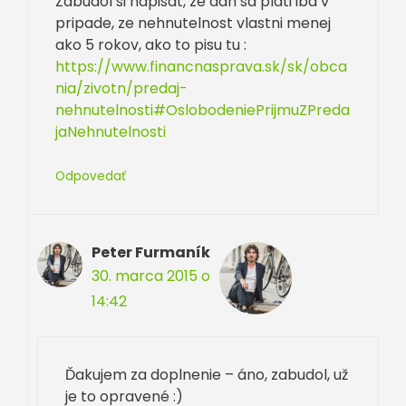
Zabudol si napisat, ze dan sa plati iba v
pripade, ze nehnutelnost vlastni menej
ako 5 rokov, ako to pisu tu :
https://www.financnasprava.sk/sk/obca
nia/zivotn/predaj-
nehnutelnosti#OslobodeniePrijmuZPreda
jaNehnutelnosti
Odpovedať
Peter Furmaník
30. marca 2015 o
14:42
Ďakujem za doplnenie – áno, zabudol, už
je to opravené :)