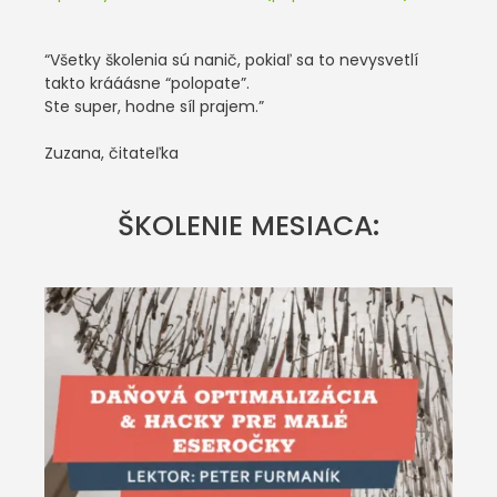
“Všetky školenia sú nanič, pokiaľ sa to nevysvetlí
takto krááásne “polopate”.
Ste super, hodne síl prajem.”
Zuzana, čitateľka
ŠKOLENIE MESIACA: