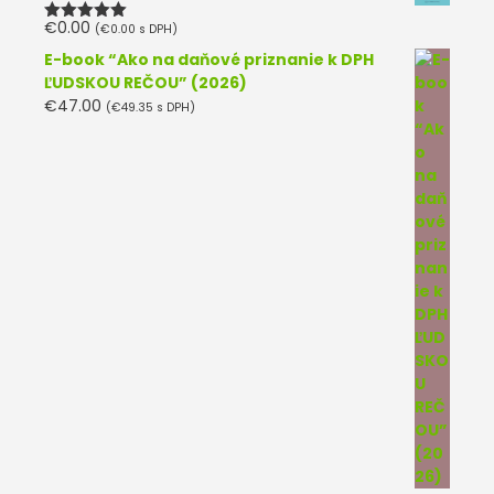
€
0.00
(
€
0.00
s DPH)
Hodnotenie
5.00
z 5
E-book “Ako na daňové priznanie k DPH
ĽUDSKOU REČOU” (2026)
€
47.00
(
€
49.35
s DPH)