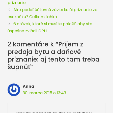
priznanie
Ako podať účtovnú závierku či priznanie za
eseročku? Celkom ľahko
6 otázok, ktoré si musíte položiť, aby ste
úspešne zvládli DPH
2 komentáre k “Príjem z
predaja bytu a daňové
priznanie: aj tento tam treba
šupnúť”
Anna
30. marca 2015 o 13:43