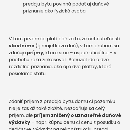
predaju bytu povinná podať aj daňové
priznanie ako fyzická osoba.
V tom prvom sa platí daň za to, že nehnuteľností
vlastníme
(tj majetková daň), v tom druhom sa
zdaňujú
príjmy
, ktoré sme – aspoň oficiálne – v
priebehu roka zinkasovali. Bohužiaľ ide o dve
rozdielne priznania, ako aj o dve platby, ktoré
posielame štátu.
Zdaniť príjem z predaja bytu, domu či pozemku
nie je zas až také zložité. Nezdaňuje sa celý
príjem, ale
príjem znížený o uznateľné daňové
výdavky
– napr. kúpnu cenu či cenu z posudku o
dedičstve, výdavky na rekonštrukciu, predaj,