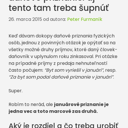
tento tam treba šupnúť
26. marca 2015
od autora:
Peter Furmaník
Keď dávam dokopy daňové priznania fyzických
osôb, jednou z povinných otázok je opýtať sa na
všetky možné druhy príjmov, ktoré daný človek-
daňovník v uplynulom roku zinkasoval. Pri otázke
na prípadné príjmy z predaja nehnuteľností
často počujem:
“Byt som vyriešil v januári”
, resp.
“Za byt som podal daňové priznanie v januári”
.
Super.
Robím to nerád, ale
januárové priznanie je
jedna vec a toto marcové zas druhá.
Aký je rozdiel a čo treba urobiť