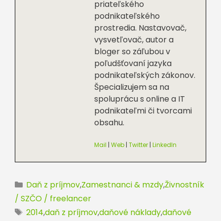
priateľského
podnikateľského
prostredia. Nastavovač,
vysvetľovač, autor a
bloger so záľubou v
poľudšťovaní jazyka
podnikateľských zákonov.
Špecializujem sa na
spoluprácu s online a IT
podnikateľmi či tvorcami
obsahu.
Mail
|
Web
|
Twitter
|
LinkedIn
Kategórie
Daň z príjmov
,
Zamestnanci & mzdy
,
Živnostník
/ SZČO / freelancer
Značky
2014
,
daň z príjmov
,
daňové náklady
,
daňové