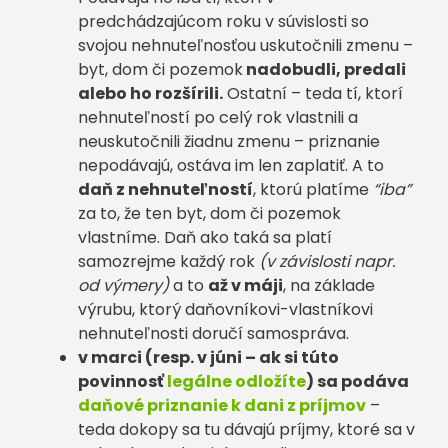
predchádzajúcom roku v súvislosti so
svojou nehnuteľnosťou uskutočnili zmenu –
byt, dom či pozemok
nadobudli, predali
alebo ho rozšírili.
Ostatní – teda tí, ktorí
nehnuteľností po celý rok vlastnili a
neuskutočnili žiadnu zmenu – priznanie
nepodávajú, ostáva im len zaplatiť. A to
daň z nehnuteľností
, ktorú platíme
“iba”
za to, že ten byt, dom či pozemok
vlastníme. Daň ako taká sa platí
samozrejme každý rok
(v závislosti napr.
od výmery)
a to
až v máji
, na základe
výrubu, ktorý daňovníkovi-vlastníkovi
nehnuteľnosti doručí samospráva.
v marci (resp. v júni – ak si túto
povinnosť
legálne odložíte
) sa podáva
daňové priznanie k dani z príjmov
–
teda dokopy sa tu dávajú príjmy, ktoré sa v