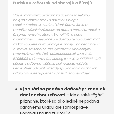
ĽudskouRečou.sk odoberajú a čítajú.
Váš e-mail spracovávam za účelom zasielania
nových článkov, tipov a noviniek z blogu
ĽudskouRečou.sk z oblasti daní, účtovníctva a
podnikateľských zákonov od autora Petra Furmaníka
či spriaznených autorov. E-mail Vám príde
maximálne 6x mesačne a v databáze ho budem mať,
až kým budete otvárať moje e-maily - po neotvorení 5
e-mailov za sebou bude vymazaný. Spoločnými
prevádzkovateľmi sú ĽudskouRečou.sk s.r.o, IČO:
52056198 a Libertax Consulting s.r.o. IČO: 44121881. Váš
súhlas s odberom súčastí online kurzu môžete
kedykoľvek odvolať. Zásady spracovania osobných
údajov si môžete pozrieť v časti "Osobné údaje".
v januári sa podáva daňové priznanie k
dani z nehnuteľností
– ide o také
“light”
priznanie, ktoré sa ako jediné nepodáva
daňovému úradu, ale samospráve.
Podávajú ho iba tí, ktorí v