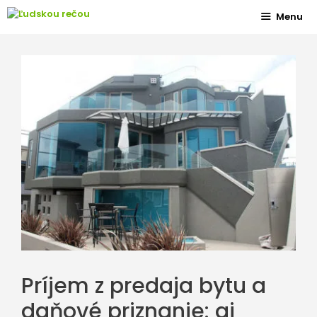
Preskočiť
Menu
na
obsah
Príjem z predaja bytu a
daňové priznanie: aj