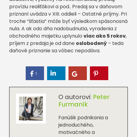
províziu realiťákovi a pod.. Predaj sa v daňovom
priznaní uvádza v XIII. oddieli – Ostatné príjmy. Pri
troche “šťastia” môže byť výsledkom spásonosná
nula. A ak odo dňa nadobudnutia, vyradenia z
obchodného majetku uplynulo
viac ako 5 rokov
,
príjem z predaja je od dane
oslobodený
– teda
daňové priznanie sa vôbec nepodáva.
1
O autorovi:
Peter
Furmaník
Fanúšik podnikania a
jednoduchého,
motivačného a